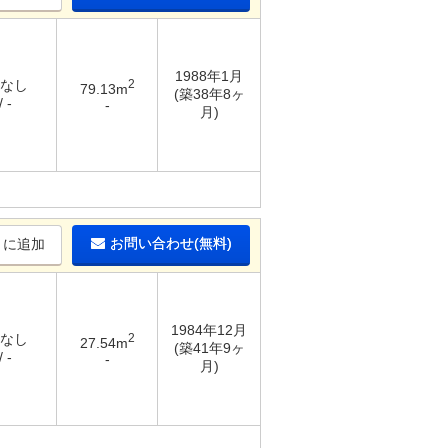
1988年1月
 なし
2
79.13m
(築38年8ヶ
 -
-
月)
お問い合わせ(無料)
りに追加
1984年12月
 なし
2
27.54m
(築41年9ヶ
 -
-
月)