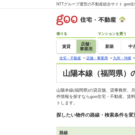
NTTグループ運営の不動産総合サイト goo
借りる
マンションを買う
店舗･
賃貸
新築
中
事業用
住宅・不動産
>
店舗・事業用
>
九州・沖縄
山陽本線（福岡県）
山陽本線(福岡県)の貸店舗、貸事務所
件情報を探すならgoo住宅・不動産。賃
トします。
探したい物件の路線・検索条件を変
路線