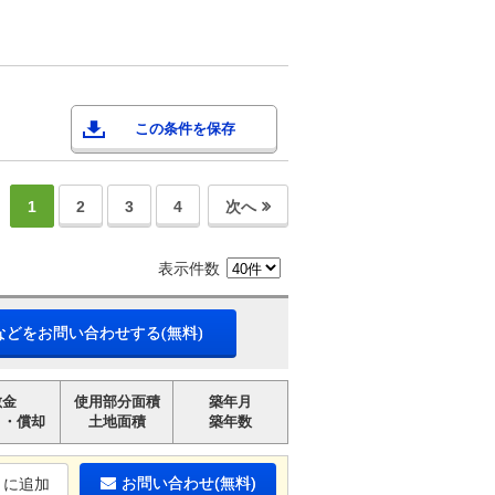
この条件を保存
1
2
3
4
次へ
表示件数
などをお問い合わせする(無料)
敷金
使用部分面積
築年月
引・償却
土地面積
築年数
お問い合わせ(無料)
りに追加