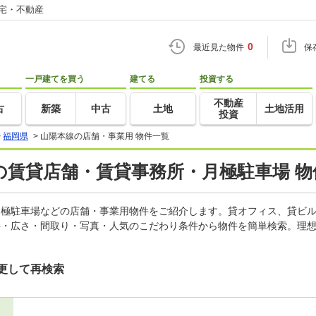
住宅・不動産
0
最近見た物件
保
一戸建てを買う
建てる
投資する
不動産
古
新築
中古
土地
土地活用
投資
>
福岡県
>
山陽本線の店舗・事業用 物件一覧
の賃貸店舗・賃貸事務所・月極駐車場 物
、月極駐車場などの店舗・事業用物件をご紹介します。貸オフィス、貸ビ
料・広さ・間取り・写真・人気のこだわり条件から物件を簡単検索。理想
更して再検索