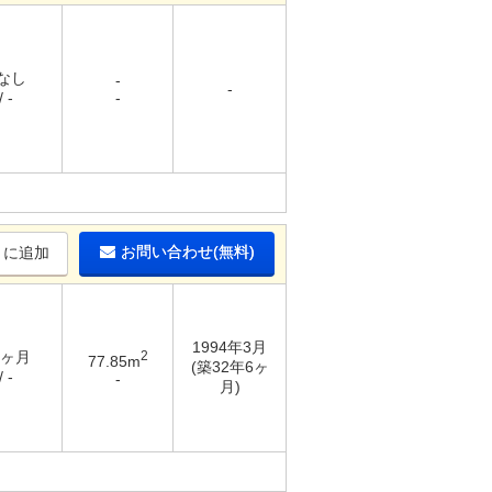
 なし
-
-
 -
-
お問い合わせ(無料)
りに追加
1994年3月
3ヶ月
2
77.85m
(築32年6ヶ
 -
-
月)