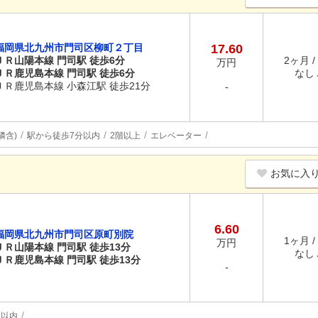
福岡県北九州市門司区柳町２丁目
17.60
ＪＲ山陽本線 門司駅 徒歩6分
2ヶ月 /
万円
ＪＲ鹿児島本線 門司駅 徒歩6分
なし /
ＪＲ鹿児島本線 小森江駅 徒歩21分
-
隣含)
駅から徒歩7分以内
2階以上
エレベーター
お気に入
6.60
福岡県北九州市門司区原町別院
1ヶ月 /
万円
ＪＲ山陽本線 門司駅 徒歩13分
なし /
ＪＲ鹿児島本線 門司駅 徒歩13分
-
分以内