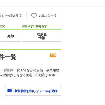
0
0
存した検索条件
お気に入り
売る
住みやすい街を探す
助成金
売却
情報
件一覧
ル、貸倉庫、貸工場などの店舗・事業用物
の物件探しをgoo住宅・不動産がサポー