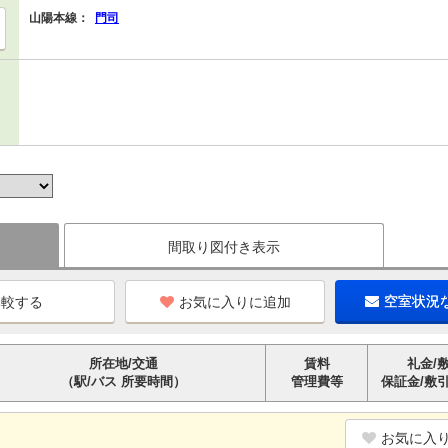
山陽本線：
門司
間取り図付き表示
お気に入りに追加
空室状況
所在地/交通
賃料
礼金/
（駅/バス 所要時間）
管理費等
保証金/敷
お気に入