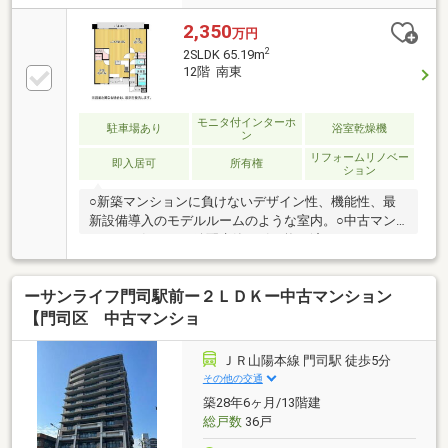
2,350
万円
2
2SLDK 65.19m
12階 南東
モニタ付インターホ
駐車場あり
浴室乾燥機
ン
リフォームリノベー
即入居可
所有権
ション
○新築マンションに負けないデザイン性、機能性、最
新設備導入のモデルルームのような室内。○中古マン
ションで気になる給配水管は引き換え済み。○ステー
ジングされたダイニングテーブルセット、TVボード、
ソファはプレゼント！○近隣駐車場2台確保済み（月々
ーサンライフ門司駅前ー２ＬＤＫー中古マンション
6，500円/1台）○大里柳小・柳西中【当社自慢のワン
ストップサービス】・当社在籍スタッフはリフォー
【門司区 中古マンショ
ム、ローンに関するエキスパート！・物件購入+リフ
ォーム費用もまとめてお見積り♪・住み替え先を探し
ＪＲ山陽本線 門司駅 徒歩5分
ながら、ご自宅の売却が並行して行えます！・もちろ
その他の交通
ん査定も無料です♪
築28年6ヶ月/13階建
総戸数
36戸