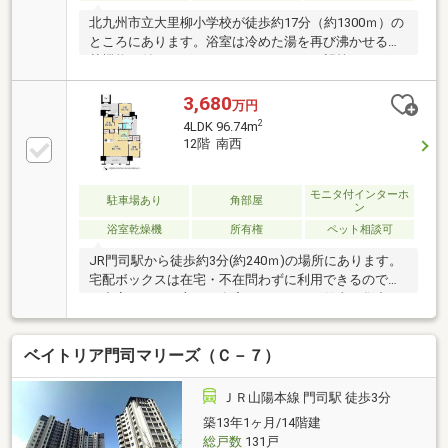
北九州市立大里柳小学校が徒歩約17分（約1300ｍ）の
ところにあります。浴室は冷めた湯を再び沸かせる追
焚機能が付いています。こだわりやご要望等がござい
ましたら、ぜひ株式会社福岡地所へご連絡ください。
当社スタッフがお客様のサポートさせていただきま
3,680
万円
す。
2
4LDK 96.74m
12階 南西
モニタ付インターホ
駐車場あり
角部屋
ン
浴室乾燥機
所有権
ペット相談可
JR門司駅から徒歩約3分(約240ｍ)の場所にあります。
宅配ボックスは在宅・不在問わずに利用できるので、
日中家にいない方や、在宅ワークなどで仕事に集中し
たい方におすすめの設備です。浴室乾燥機付きで、雨
の日の洗濯物を干すときにも便利です。経験豊富な当
ベイトリア門司マリーズ（Ｃ－７）
社スタッフがお客様のサポートをいたします。お気軽
にお問い合わせください。
ＪＲ山陽本線 門司駅 徒歩3分
築13年1ヶ月/14階建
総戸数
131戸