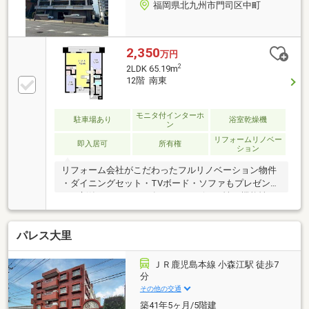
福岡県北九州市門司区中町
2,350
万円
2
2LDK 65.19m
12階 南東
モニタ付インターホ
駐車場あり
浴室乾燥機
ン
リフォームリノベー
即入居可
所有権
ション
リフォーム会社がこだわったフルリノベーション物件
・ダイニングセット・TVボード・ソファもプレゼン
ト・新築マンションに負けないデザイン性・機能性・
最新設備導入で家具までセットしてこのモデルルーム
のような暮らしがすぐに体感出来ます♪実施日：2025
パレス大里
年10月 内装リフォーム箇所：キッチン、浴室、トイ
レ、壁、床、全室、全面、水回り内容：内装全面リノ
ベーション済
ＪＲ鹿児島本線 小森江駅 徒歩7
分
その他の交通
築41年5ヶ月/5階建