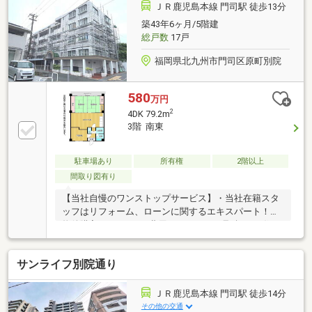
はもちろん、平日のご案内も大歓迎です！
ＪＲ鹿児島本線 門司駅 徒歩13分
築43年6ヶ月/5階建
総戸数
17戸
福岡県北九州市門司区原町別院
580
万円
2
4DK 79.2m
3階 南東
駐車場あり
所有権
2階以上
間取り図有り
【当社自慢のワンストップサービス】・当社在籍スタ
ッフはリフォーム、ローンに関するエキスパート！・
物件購入+リフォーム費用もまとめてお見積り♪・住み
替え先を探しながら、ご自宅の売却が並行して行えま
す！・もちろん査定も無料です♪【ライフスタイルに
サンライフ別院通り
合わせた物件探し】・土日祝/18時以降/1件～複数件の
ご内覧も大歓迎・ご自宅等への送迎も可能です！・当
社未掲載物件もご案内できます♪
ＪＲ鹿児島本線 門司駅 徒歩14分
その他の交通