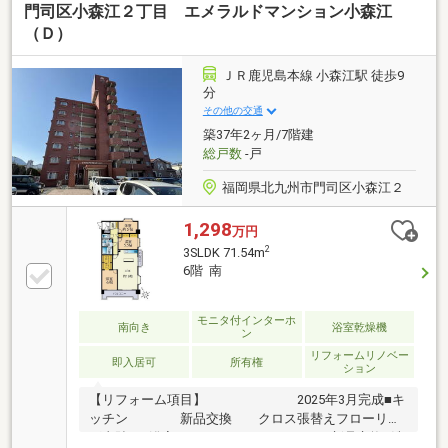
門司区小森江２丁目 エメラルドマンション小森江
住環境です○JR門司駅までは徒歩８分と交通の利便性
良好です○小学校は徒歩１０分程度と毎日の通学に便
（Ｄ）
利です○食材の買い出しに便利なスーパーやコンビニ
が徒歩６分圏内にあります
ＪＲ鹿児島本線 小森江駅 徒歩9
分
その他の交通
築37年2ヶ月/7階建
総戸数
-戸
福岡県北九州市門司区小森江２
1,298
万円
2
3SLDK 71.54m
6階 南
モニタ付インターホ
南向き
浴室乾燥機
ン
リフォームリノベー
即入居可
所有権
ション
【リフォーム項目】 2025年3月完成■キ
ッチン 新品交換 クロス張替えフローリン
グ直貼り■浴室 ユニットバス新品交換■洗