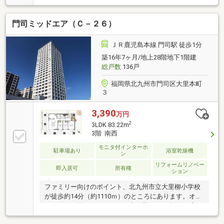
飼育可能（規約による制限有）〇LDKと洋室に隣接し
ているバルコニーは南西向きで日当たり良好です！〇
門司ミッドエア（Ｃ－２６）
カウンターキッチンはリビングが空間的につながって
いるため、ご家族とコミュニケーションを取りながら
家事ができます！〇全居室に収納があり、お荷物の収
ＪＲ鹿児島本線 門司駅 徒歩1分
納に便利です！
築16年7ヶ月/地上28階地下1階建
総戸数
136戸
福岡県北九州市門司区大里本町
３
3,390
万円
2
3LDK 83.22m
3階 南西
モニタ付インターホ
駐車場あり
浴室乾燥機
ン
リフォームリノベー
即入居可
所有権
ション
ファミリー向けのポイント、北九州市立大里柳小学校
が徒歩約14分（約1110ｍ）のところにあります。オー
トロックが付いているので、空き巣などの危険も減ら
すことができます。浴室乾燥機付きの物件は、浴室を