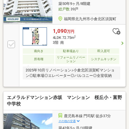
築50年9ヶ月/8階建
総戸数
39戸
福岡県北九州市小倉北区須賀町
1,090
万円
2
4LDK 72.75m
3階 南
南向き
駐車場あり
即入居可
リフォームリノベー
所有権
システムキッチン
ション
2025年10月リノベーション♪小倉北区須賀町マンショ
ン◎駐車場◎エレベーター◎バルコニー◎全室収納
エメラルドマンション赤坂 マンション 桜丘小・富野
中学校
鹿児島本線 門司駅 徒歩37分
その他の交通
築42年5ヶ月/10階建