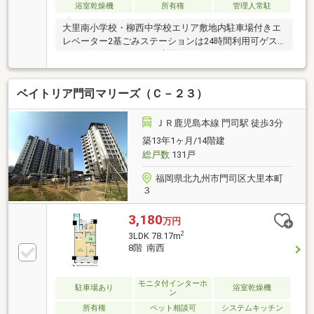
浴室乾燥機
所有権
管理人常駐
393━━━━━━━━━━━━━━━━━━━━
大里南小学校・柳西中学校エリア敷地内駐車場付きエ
レベーター2基ごみステーションは24時間利用可ゲス
トルーム1泊5，000円で利用可
□□━━━━━━━━━━━━━━━━━━━━━所有
者様が住んでおられますので事前に日程の調整が必要
ベイトリア門司マリーズ（Ｃ－２３）
です。できるだけご希望のお日にちで調整を致します
のでお早めにご連絡ください。営業時間 10時～16時
（休：水曜日、第2、3火曜日） この時間帯はお電話で
ＪＲ鹿児島本線 門司駅 徒歩3分
のお問い合わせがスムーズにご案内できます。お気軽
築13年1ヶ月/14階建
にお電話ください。
総戸数
131戸
━━━━━━━━━━━━━━━━━━━━━━□□
福岡県北九州市門司区大里本町
３
3,180
万円
2
3LDK 78.17m
8階 南西
モニタ付インターホ
駐車場あり
浴室乾燥機
ン
所有権
ペット相談可
システムキッチン