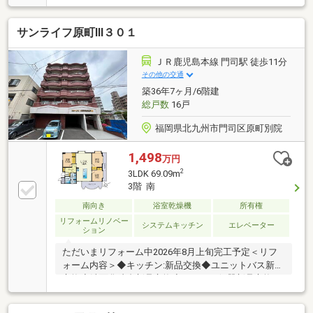
面所 新品交換 洗濯パン交換 建具交換 ク
ロス張替え クッションフロア貼り■トイ
サンライフ原町Ⅲ３０１
レ 温水洗浄便座新品交換 建具交換 クロ
ス張替えクッションフロア貼り■玄関、 シ
ューズボックス新品交換 ■給湯器 新品交換■
ＪＲ鹿児島本線 門司駅 徒歩11分
洋室 建具交換 クロス張替え クッション
その他の交通
フロア貼りご見学・相談は0800-805-0657又は
築36年7ヶ月/6階建
info@elan-de.net平日週末問わず24時間ご案内可能。
総戸数
16戸
まずはご予約下さい
福岡県北九州市門司区原町別院
1,498
万円
2
3LDK 69.09m
3階 南
南向き
浴室乾燥機
所有権
リフォームリノベー
システムキッチン
エレベーター
ション
ただいまリフォーム中2026年8月上旬完工予定＜リフ
ォーム内容＞◆キッチン:新品交換◆ユニットバス新品
交換◆洗面化粧台新品交換◆トイレ：便器新品交換、
床クッションフロア張替え◆全室：壁・天井クロス貼
り替え◆洋室：床フローリング上貼◆玄関ドア鍵交換