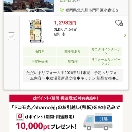
総戸数
28戸
福岡県北九州市門司区小森江２
1,298
万円
2
3LDK 71.54m
6階 南
モニタ付インターホ
南向き
駐車場あり
ン
リフォームリノベー
浴室乾燥機
所有権
ション
ただいまリフォーム中2026年3月末完工予定＜リフォ
ーム内容＞◆給湯器新品交換◆キッチン:新品交換◆ユ
ニットバス新品交換◆洗面化粧台新品交換◆トイレ：
便器新品交換、床クッションフロア張替え◆全室：
壁・天井クロス貼り替え◆洋室：床フローリング直貼
◆玄関ドア鍵交換◆室内クリーニング