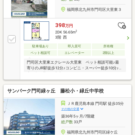
福岡県北九州市門司区大里東３
398
万円
2
2DK 56.65m
3階 西
駐車場あり
即入居可
所有権
ペット相談可
エレベーター
2階以上
門司区大里東エクレール大里東 ペット相談可能♪最
寄りのJR駅徒歩12分♪コンビニ・スーパー徒歩10分♪花
火と海が見える中古マンション♪
サンパーク門司緑ヶ丘 藤松小・緑丘中学校
ＪＲ鹿児島本線 門司駅 徒歩35分
その他の交通
築36年5ヶ月/7階建
総戸数
33戸
福岡県北九州市門司区緑ケ丘