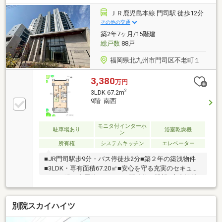
中学校 約1755m(徒歩22分)●ゆめマート東門司店 約
255m(徒歩4分)●ミニストップ門司港レトロ店 約
ＪＲ鹿児島本線 門司駅 徒歩12分
140m(徒歩2分)
その他の交通
築2年7ヶ月/15階建
総戸数
88戸
福岡県北九州市門司区不老町１
3,380
万円
2
3LDK 67.2m
9階 南西
モニタ付インターホ
駐車場あり
浴室乾燥機
ン
所有権
システムキッチン
エレベーター
■JR門司駅歩9分・バス停徒歩2分■築２年の築浅物件
■3LDK・専有面積67.20㎡■安心を守る充実のセキュリ
ティ■9階・高層階ならではの開放的な眺望■室内設備
で快適な毎日■24時間ゴミ捨て可能なステーション完
備 16.4帖の広々LDKは和室と繋がり開放感抜群。食洗
別院スカイハイツ
機や浴室乾燥など家事ラク設備も充実しています。築
浅・高層階住戸をぜひ現地でご体感ください。土日祝