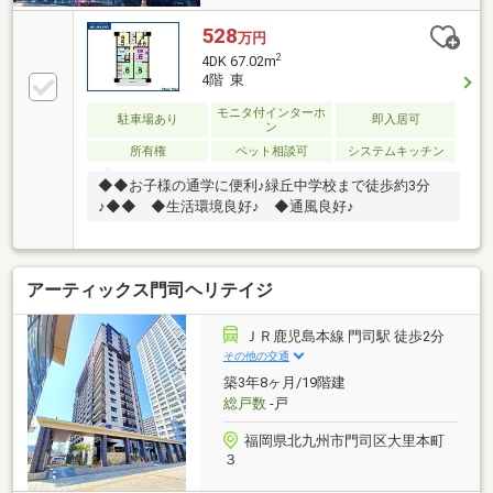
528
万円
2
4DK 67.02m
4階 東
モニタ付インターホ
駐車場あり
即入居可
ン
所有権
ペット相談可
システムキッチン
◆◆お子様の通学に便利♪緑丘中学校まで徒歩約3分
♪◆◆ ◆生活環境良好♪ ◆通風良好♪
アーティックス門司ヘリテイジ
ＪＲ鹿児島本線 門司駅 徒歩2分
その他の交通
築3年8ヶ月/19階建
総戸数
-戸
福岡県北九州市門司区大里本町
３