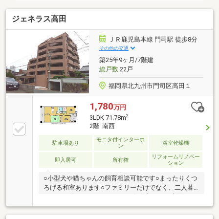
ジェネラス高田
ＪＲ鹿児島本線 門司駅 徒歩8分
その他の交通
築25年9ヶ月/7階建
総戸数
22戸
福岡県北九州市門司区高田１
1,780
万円
2
3LDK 71.78m
2階 南西
モニタ付インターホ
駐車場あり
浴室乾燥機
ン
リフォームリノベー
即入居可
所有権
ション
○小型犬や猫ちゃんの飼育相談可能です○まったりくつ
ろげる和室あります○ファミリーだけでなく、二人暮
らしにも使いやすい３LDKです☆在宅ワーク専用ルー
ムを確保したい方にもオススメです○インターネット
光ファイバー対応！○閑静な住宅街にある落ち着いた