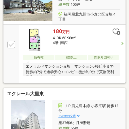
総戸数
105戸
福岡県北九州市小倉北区赤坂４
丁目
180
万円
2
4LDK 68.98m
4階 南西
所有権
2階以上
間取り図有り
エメラルドマンション赤坂 マンション♪桜丘小まで
徒歩約7分で通学安心♪コンビニ徒歩約9分で買物便利♪
是非お気軽にお問い合わせください♪
エクレール大里東
ＪＲ鹿児島本線 小森江駅 徒歩12
分
その他の交通
築37年6ヶ月/8階建
総戸数
56戸