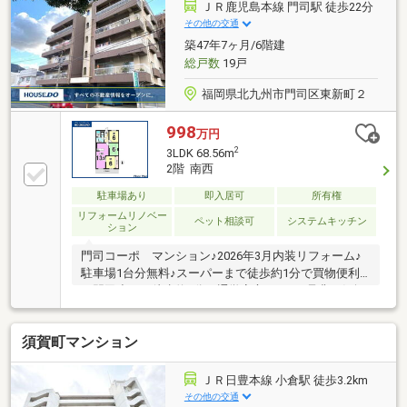
ＪＲ鹿児島本線 門司駅 徒歩22分
その他の交通
築47年7ヶ月/6階建
総戸数
19戸
福岡県北九州市門司区東新町２
998
万円
2
3LDK 68.56m
2階 南西
駐車場あり
即入居可
所有権
リフォームリノベー
ペット相談可
システムキッチン
ション
門司コーポ マンション♪2026年3月内装リフォーム♪
駐車場1台分無料♪スーパーまで徒歩約1分で買物便利♪
西門司小まで徒歩約4分で通学安心ですね♪是非お気軽
にお問い合わせください♪
須賀町マンション
ＪＲ日豊本線 小倉駅 徒歩3.2km
その他の交通