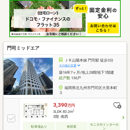
暖房機能で温めておくことで急激な温度変化によるヒ
ートショックを予防することもできます。信頼と実績
を誇る株式会社 福岡地所がお客様の住まい探しをしっ
かりとサポート致します。ご希望の条件などがあれ
ば、ぜひお聞かせ下さい。
門司ミッドエア
ＪＲ山陽本線 門司駅 徒歩3分
その他の交通
築16年7ヶ月/地上28階地下1階建
総戸数
136戸
福岡県北九州市門司区大里本町
３
3,390
万円
2
3LDK 83.2m
3階 南西
モニタ付インターホ
駐車場あり
角部屋
ン