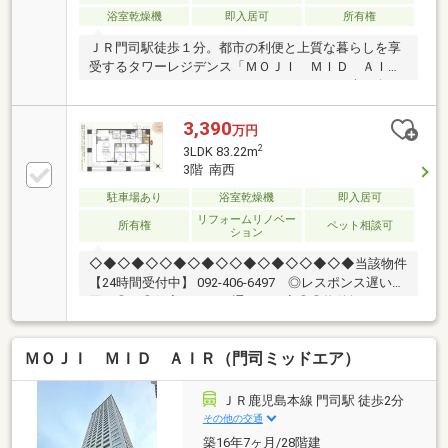
浴室乾燥機
即入居可
所有権
ＪＲ門司駅徒歩１分。都市の利便と上質な暮らしを享
受するタワーレジデンス「ＭＯＪＩ ＭＩＤ ＡＩ
Ｒ」。８３．２２㎡のゆとりある３ＬＤＫ、南西向き
角部屋ならではの採光と、３５㎡超のワイドバルコニ
ーが日常に開放感をもたらします。２０２６年２月完
3,390
万円
成予定のフルリノベーションにより、住空間は新築同
2
3LDK 83.22m
様の美しさへ。コンシェルジュ常駐、厳重なセキュリ
3階 南西
ティ体制、ペット可。駅前でありながら、静穏と品格
駐車場あり
浴室乾燥機
即入居可
を備えた門司を代表する邸宅です。
リフォームリノベー
所有権
ペット相談可
ション
◇◆◇◆◇◇◆◇◆◇◇◆◇◆◇◇◆◇◆当該物件
【24時間受付中】 092-406-6497 ◎レスポンス遅いと
困る◎ ◎住宅ローン・通るか不安◎◎物件探し・ま
ず何からすればいい？◎小さなことからなんでも・い
つでも♪〇長期修繕計画、有り♪〇固定資産税額、
ＭＯＪＩ ＭＩＤ ＡＩＲ（門司ミッドエア）
187.400円♪〇大切なペットと一緒に暮らせます♪(1住戸
2匹まで)〇新耐震基準・住宅ローン控除利用可♪〇水回
り新品交換済み♪【教育】◆大里柳小学校：徒歩14分
ＪＲ鹿児島本線 門司駅 徒歩2分
◆柳里中学校：徒歩13分【暮らし】◆ダイレックス門
その他の交通
司店：徒歩3分◆ファミリーマートJR門司駅店：徒歩3
築16年7ヶ月/28階建