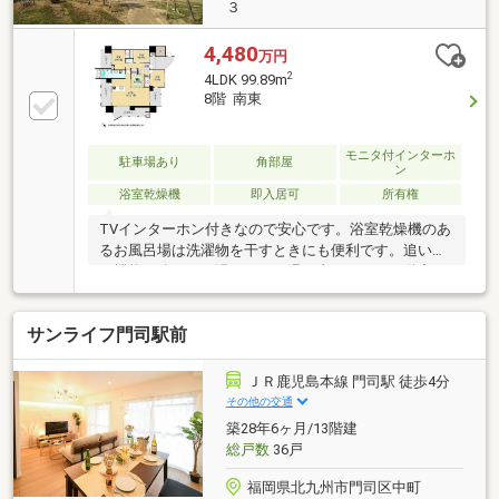
３
4,480
万円
2
4LDK 99.89m
8階 南東
モニタ付インターホ
駐車場あり
角部屋
ン
浴室乾燥機
即入居可
所有権
TVインターホン付きなので安心です。浴室乾燥機のあ
るお風呂場は洗濯物を干すときにも便利です。追い焚
き機能で冷めたお湯もすぐに温め直せます。不動産の
ことで何かご質問やご不明点がございましたら、株式
会社福岡地所へお気軽にお問合せください。
サンライフ門司駅前
ＪＲ鹿児島本線 門司駅 徒歩4分
その他の交通
築28年6ヶ月/13階建
総戸数
36戸
福岡県北九州市門司区中町