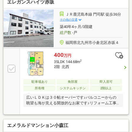
エレガンスハイツ赤坂
ＪＲ鹿児島本線 門司駅 徒歩36分
その他の交通
築40年4ヶ月/3階建
総戸数
-戸
福岡県北九州市小倉北区赤坂４
400
万円
2
3SLDK 144.68m
2階 北西
駐車場あり
角部屋
即入居可
所有権
システムキッチン
2階以上
広いＬＤＫは３０帖オーバーです♪バルコニーからの
眺望も海が見える開放的なお家です♪リフォーム工事
もお任せください！！！
エメラルドマンション小森江