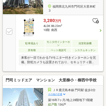
福岡県北九州市門司区大里本町
３
3,280
万円
2
4LDK 86.23m
10階 南西
モニタ付インターホ
駐車場あり
浴室乾燥機
ン
所有権
ペット相談可
システムキッチン
来客が一目でわかるTVモニター付きインターホンを完
備。防犯カメラも設置されており、セキュリティ面も
安心です。また、留守中や在宅ワーク中に重宝する宅
配ボックスがあり、時間を気にせず荷物を受け取れま
す。不動産のことでご不明な点等がございましたら、
門司ミッドエア マンション 大里柳小・柳西中学校
株式会社福岡地所へお気軽にお問い合わせください。
経験豊富なスタッフが、お客様のお住まい探しを全力
でサポートいたします。
ＪＲ鹿児島本線 門司駅 徒歩3分
その他の交通
築16年7ヶ月/地上28階地下1階建
総戸数
136戸