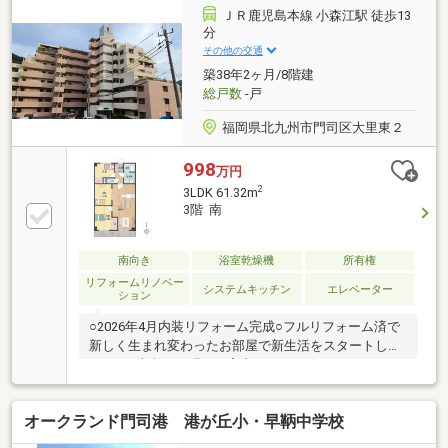
ＪＲ鹿児島本線 小森江駅 徒歩13
分
その他の交通
築38年2ヶ月/8階建
総戸数
-戸
福岡県北九州市門司区大里東２
998
万円
2
3LDK 61.32m
3階 南
南向き
浴室乾燥機
所有権
リフォームリノベー
システムキッチン
エレベーター
ション
○2026年4月内装リフォーム完成○フルリフォーム済で
新しく生まれ変わったお部屋で新生活をスタートしま
せんか○南向きで明るい室内です○ファミリーだけでな
く、二人暮らしにも使いやすい３LDKです☆玄関横に
ある洋室は、在宅ワーク専用スペースやネイル、アイ
オークランド門司港 港が丘小・早鞆中学校
サロンなど自宅サロンとしても利用できますね○閑静
な住宅街にある落ち着いた住環境です○食材の買い出