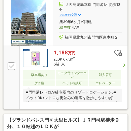
しに便利なスーパーやコンビニが徒歩５分程度と日々
ＪＲ鹿児島本線 門司港駅 徒歩12
のお買い物に困りません
分
その他の交通
築39年6ヶ月/9階建
総戸数
47戸
福岡県北九州市門司区東本町２
1,188
万円
2
2LDK 67.5m
6階 東
モニタ付インターホ
駐車場あり
即入居可
ン
所有権
ペット相談可
エレベーター
■門司港レトロが徒歩圏内のリゾートロケーション♪■
ペットOK♪レトロな街並みの近隣を散歩しやすい好立
地で、ペットとの暮らしも充実ですよ♪■バス停まで徒
歩約2分・スーパーまで徒歩約3分で生活便利なマンシ
ョンです♪■関門海峡花火大会をマンションから観賞で
【グランドパレス門司大里ヒルズ】ＪＲ門司駅徒歩９
きますよ♪周辺環境●西鉄バス『レトロ東本町1丁目』
停 徒歩約2分●港が丘小学校 約1025m(徒歩13分)●早鞆
分、１６帖超のＬＤＫが