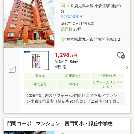
ＪＲ鹿児島本線 小森江駅 徒歩9
分
その他の交通
築37年2ヶ月/7階建
総戸数
28戸
福岡県北九州市門司区小森江２
1,298
万円
2
3LDK 71.54m
6階 南
南向き
駐車場あり
浴室乾燥機
リフォームリノベー
即入居可
所有権
ション
2026年3月内装リフォーム♪門司区エメラルドマンショ
ン小森江◎最寄り駅徒歩9分◎コンビニ徒歩4分で買物
便利な立地です♪是非お気軽にお問い合わせください♪
門司コーポ マンション 西門司小・緑丘中学校