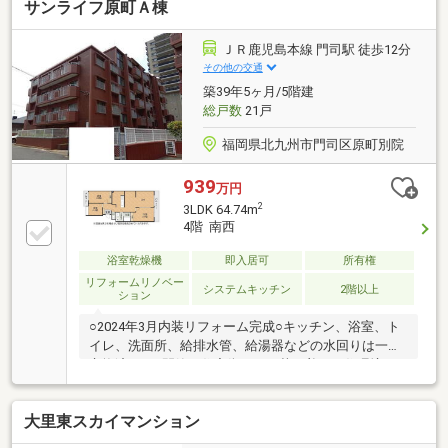
サンライフ原町Ａ棟
◆室内クリーニング
ＪＲ鹿児島本線 門司駅 徒歩12分
その他の交通
築39年5ヶ月/5階建
総戸数
21戸
福岡県北九州市門司区原町別院
939
万円
2
3LDK 64.74m
4階 南西
浴室乾燥機
即入居可
所有権
リフォームリノベー
システムキッチン
2階以上
ション
○2024年3月内装リフォーム完成○キッチン、浴室、ト
イレ、洗面所、給排水管、給湯器などの水回りは一式
交換済です○閑静な住宅街にある落ち着いた住環境で
す○ちょっとしたお買い物便利なコンビニや日用品の
まとめ買いに便利なドラッグストアが徒歩５分程度で
大里東スカイマンション
す○食材の買い出しに便利なスーパーは徒歩８分と
日々のお買い物に困りません