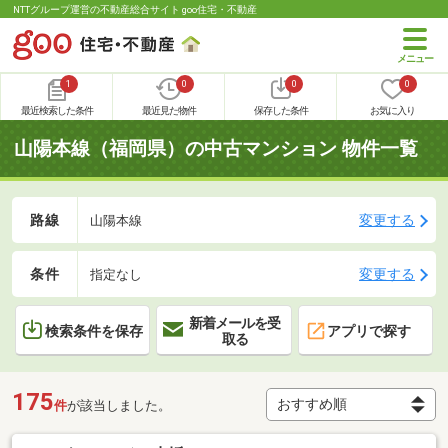
NTTグループ運営の不動産総合サイト goo住宅・不動産
1
0
0
0
最近検索した条件
最近見た物件
保存した条件
お気に入り
山陽本線（福岡県）の中古マンション 物件一覧
路線
変更する
山陽本線
条件
変更する
指定なし
新着メールを受
検索条件を保存
アプリで探す
取る
175
件
が該当しました。