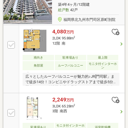
築4年4ヶ月/12階建
総戸数
42戸
福岡県北九州市門司区原町別院
4,080
万円
2
2LDK 95.88m
12階 南
南向き
駐車場あり
最上階
モニタ付インターホ
角部屋
ルーフバルコニー
ン
広々としたルーフバルコニーが魅力的♪JR[門司駅」ま
で徒歩14分！コンビニやドラッグストアまで徒歩5分
圏内です。・分譲駐車場管理費1，300円/月・修繕積
立金1，000円/月・バルコニー24.9平米、ルーフバルコ
ニー42.7平米・大里南小学校・柳西中学校エリア
2,249
万円
□□━━━━━━━━━━━━━━━━━━━━━現在
2
3LDK 65.28m
空室です。日曜日・祝日の内覧も可能です。営業時間
3階 南西
10時～16時（休：水曜日、第2、3火曜日） この時間帯
はお電話でのお問い合わせがスムーズにご案内できま
す。
モニタ付インターホ
駐車場あり
浴室乾燥機