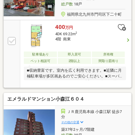
総戸数
18戸
福岡県北九州市門司区下二十町
400
万円
2
4DK 69.22m
4階 南東
駐車場あり
即入居可
所有権
ペット相談可
2階以上
間取り図有り
■収納豊富です。室内を広く利用できます。■近隣に月
極駐車場が多区画あるのでご安心ください。■スーパ
ー、コンビニ、ドラッグストアが近いので毎日の買い
物が楽しくなりそうです。■バス停、駅が近いので車
を運転しなくなっても移動に困りません。■大里東小
エメラルドマンション小森江６０４
学校まで徒歩7分。お子様の通学が安心です。■ダイニ
ングを広く利用できる背面キッチンです。■和室2部屋
は繋げたり区切ったり用途に合わせて利用できます。
ＪＲ鹿児島本線 小森江駅 徒歩7
■和室は床の間があります。趣きがあります。■マンシ
分
ョン付近は交通量が少ないのでストレスなく運転でき
その他の交通
ます。■利便性の良い場所ですが、閑静でのんびりと
築37年2ヶ月/7階建
した生活ができる住環境です。