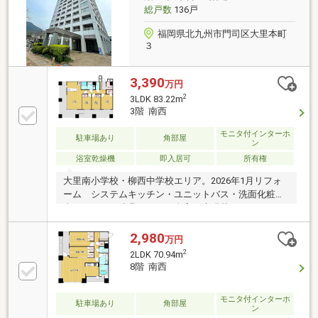
分◆福岡銀行門司駅前支店：徒歩4分
総戸数
136戸
福岡県北九州市門司区大里本町
３
3,390
万円
2
3LDK 83.22m
3階 南西
モニタ付インターホ
駐車場あり
角部屋
ン
浴室乾燥機
即入居可
所有権
大里南小学校・柳西中学校エリア。2026年1月リフォ
ーム システムキッチン・ユニットバス・洗面化粧
台・トイレ・建具・クロス全室・床張替え・ハウスク
リーニング済。敷地内駐車場確保済、継承可(自走式、
月額3500円)。エレベーターは2基あります。
2,980
万円
□□━━━━━━━━━━━━━━━━━━━━━現在
2
2LDK 70.94m
空室です。日曜日・祝日の内覧も可能です。営業時間
8階 南西
10時～16時（休：水曜日、第2、3火曜日） この時間帯
はお電話でのお問い合わせがスムーズにご案内できま
モニタ付インターホ
す。右下の電話ボタンをタッチ！もしくはお気軽にお
駐車場あり
角部屋
ン
電話ください …0120-210-