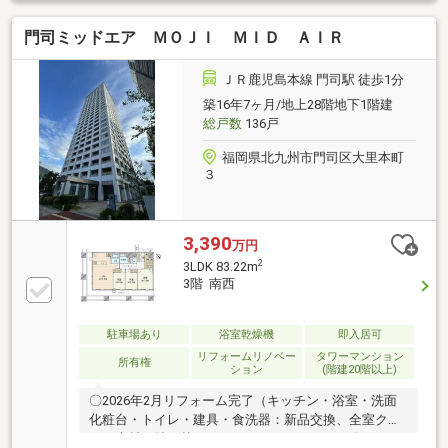
門司ミッドエア ＭＯＪＩ ＭＩＤ ＡＩＲ
ＪＲ鹿児島本線 門司駅 徒歩1分
築16年7ヶ月/地上28階地下1階建
総戸数
136戸
福岡県北九州市門司区大里本町
３
3,390
万円
2
3LDK 83.22m
3階 南西
駐車場あり
浴室乾燥機
即入居可
リフォームリノベー
タワーマンション
所有権
ション
(階建20階以上)
〇2026年2月リフォーム完了（キッチン・浴室・洗面
化粧台・トイレ・建具・食洗器：新品交換、全室クロ
ス・床材：貼り替え、ハウスクリーニング）〇ペット