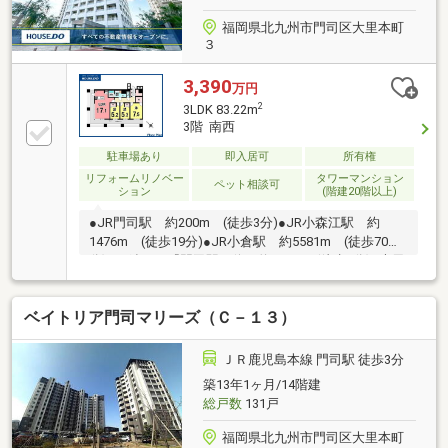
福岡県北九州市門司区大里本町
３
3,390
万円
2
3LDK 83.22m
3階 南西
駐車場あり
即入居可
所有権
リフォームリノベー
タワーマンション
ペット相談可
ション
(階建20階以上)
●JR門司駅 約200m (徒歩3分)●JR小森江駅 約
1476m (徒歩19分)●JR小倉駅 約5581m (徒歩70
分)●西鉄バス『門司駅』停 約152m (徒歩2分)●大里
柳小学校 約1100m (徒歩14分)●柳西中学校 約
1100m (徒歩14分)●ファミリーマート JR門司駅店
ベイトリア門司マリーズ（Ｃ－１３）
約166m (徒歩3分)●ダイレックス 門司店 約249m
(徒歩4分)
ＪＲ鹿児島本線 門司駅 徒歩3分
築13年1ヶ月/14階建
総戸数
131戸
福岡県北九州市門司区大里本町