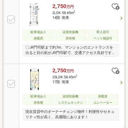
2,750
万円
2
2LDK 58.45m
14階 南東
駐車場あり
浴室乾燥機
即入居可
床暖房
所有権
ペット相談可
〇JR門司駅まで約7m、マンションのエントランスを
出ると目の前がJR門司駅で、交通アクセス良好です〇
19階建の14階部分 高層階でバルコニーからの眺望良
好です〇リビングに壁一面のクローゼット・棚を設
け、コンパクトな収納スペースあり〇リビングに床暖
2,750
万円
房があり、寒い日でも空気を汚さない暖房システムあ
2
2SLDK 58.45m
り〇キッチンの背面にスマートパントリーを設け、日
17階 南東
常品のストックに便利な間取です〇洗面所と脱衣所を
分けた間取り〇玄関前にトランクルームがあり、アウ
トドア用品等収められます
駐車場あり
浴室乾燥機
床暖房
所有権
システムキッチン
エレベーター
現在賃貸中のオーナーチェンジ物件！利便性やセキュ
リティ性が高く、高層階にあります！