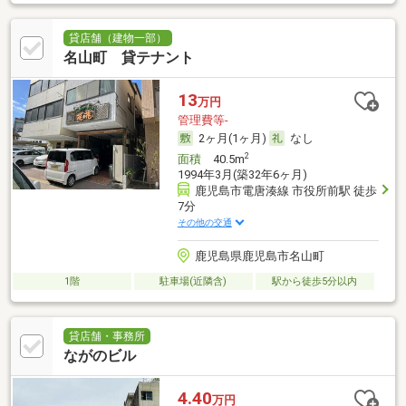
貸店舗（建物一部）
名山町 貸テナント
13
万円
管理費等-
2ヶ月(1ヶ月)
なし
2
面積
40.5m
1994年3月(築32年6ヶ月)
鹿児島市電唐湊線 市役所前駅 徒歩
7分
その他の交通
鹿児島県鹿児島市名山町
1階
駐車場(近隣含)
駅から徒歩5分以内
貸店舗・事務所
ながのビル
4.40
万円