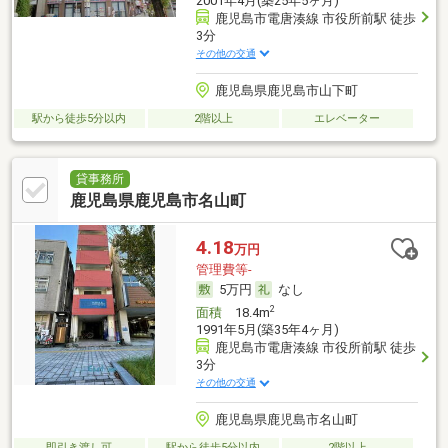
2001年4月(築25年5ヶ月)
鹿児島市電唐湊線 市役所前駅 徒歩
3分
その他の交通
鹿児島県鹿児島市山下町
駅から徒歩5分以内
2階以上
エレベーター
貸事務所
鹿児島県鹿児島市名山町
4.18
万円
管理費等-
5万円
なし
2
面積
18.4m
1991年5月(築35年4ヶ月)
鹿児島市電唐湊線 市役所前駅 徒歩
3分
その他の交通
鹿児島県鹿児島市名山町
即引き渡し可
駅から徒歩5分以内
2階以上