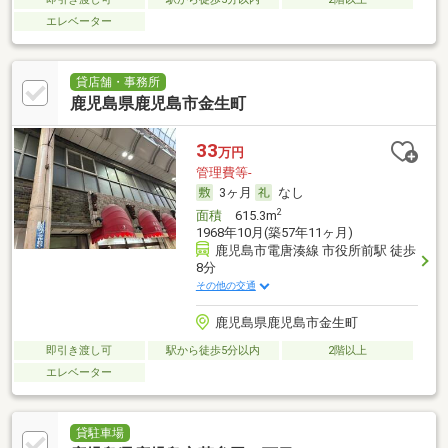
エレベーター
貸店舗・事務所
鹿児島県鹿児島市金生町
33
万円
管理費等-
3ヶ月
なし
2
面積
615.3m
1968年10月(築57年11ヶ月)
鹿児島市電唐湊線 市役所前駅 徒歩
8分
その他の交通
鹿児島県鹿児島市金生町
即引き渡し可
駅から徒歩5分以内
2階以上
エレベーター
貸駐車場