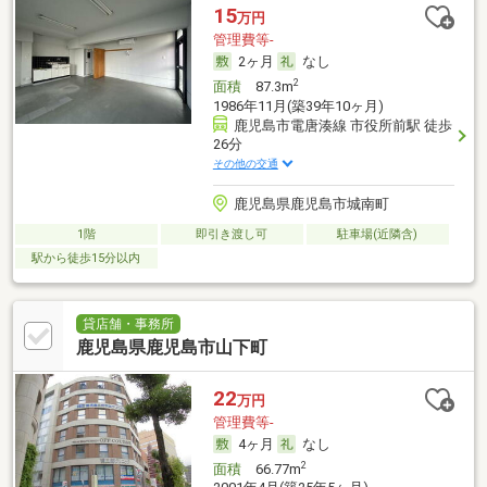
15
万円
管理費等-
2ヶ月
なし
2
面積
87.3m
1986年11月(築39年10ヶ月)
鹿児島市電唐湊線 市役所前駅 徒歩
26分
その他の交通
鹿児島県鹿児島市城南町
1階
即引き渡し可
駐車場(近隣含)
駅から徒歩15分以内
貸店舗・事務所
鹿児島県鹿児島市山下町
22
万円
管理費等-
4ヶ月
なし
2
面積
66.77m