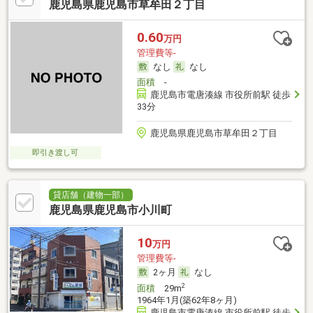
鹿児島県鹿児島市草牟田２丁目
0.60
万円
管理費等-
なし
なし
面積
-
鹿児島市電唐湊線 市役所前駅 徒歩
33分
鹿児島県鹿児島市草牟田２丁目
即引き渡し可
貸店舗（建物一部）
鹿児島県鹿児島市小川町
10
万円
管理費等-
2ヶ月
なし
2
面積
29m
1964年1月(築62年8ヶ月)
鹿児島市電唐湊線 市役所前駅 徒歩