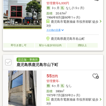
管理費等6,000円
3ヶ月
なし(1.5ヶ月)
2
面積
20.67m
1966年8月(築60年1ヶ月)
鹿児島市電唐湊線 市役所前駅 徒歩
3分
その他の交通
鹿児島県鹿児島市名山町
即引き渡し可
駅から徒歩5分以内
2階以上
貸店舗・事務所
鹿児島県鹿児島市山下町
55
万円
管理費等-
6ヶ月
なし
2
面積
380m
1973年7月(築53年2ヶ月)
鹿児島市電唐湊線 市役所前駅 徒歩
3分