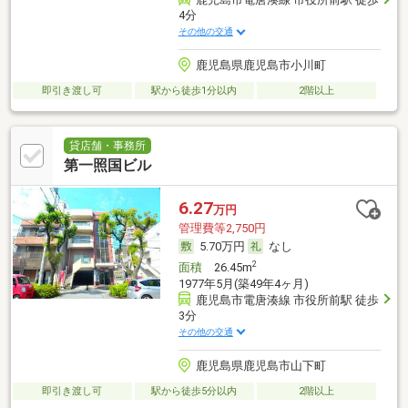
4分
その他の交通
鹿児島県鹿児島市小川町
即引き渡し可
駅から徒歩1分以内
2階以上
貸店舗・事務所
第一照国ビル
6.27
万円
管理費等2,750円
5.70万円
なし
2
面積
26.45m
1977年5月(築49年4ヶ月)
鹿児島市電唐湊線 市役所前駅 徒歩
3分
その他の交通
鹿児島県鹿児島市山下町
即引き渡し可
駅から徒歩5分以内
2階以上