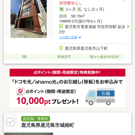
管理費等なし
2ヶ月
なし(2ヶ月)
2
面積
58.15m
1989年3月(築37年6ヶ月)
鹿児島市電唐湊線 市役所前駅 徒歩
2分
その他の交通
鹿児島県鹿児島市山下町
1階
飲食店可
駅から徒歩5分以内
貸店舗・事務所
鹿児島県鹿児島市城南町