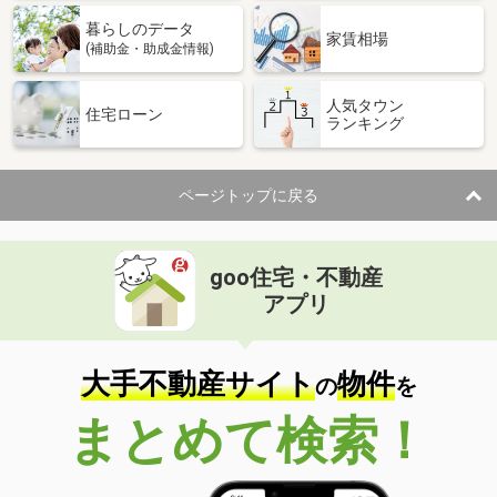
暮らしのデータ
家賃相場
(補助金・助成金情報)
人気タウン
住宅ローン
ランキング
ページトップに戻る
goo住宅・不動産
アプリ
大手不動産サイト
物件
の
を
まとめて検索！