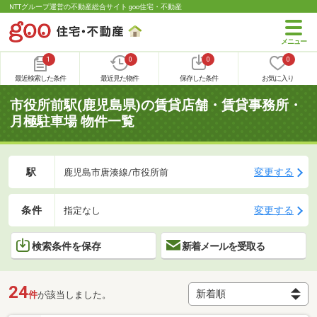
NTTグループ運営の不動産総合サイト goo住宅・不動産
1
0
0
0
最近検索した条件
最近見た物件
保存した条件
お気に入り
市役所前駅(鹿児島県)の賃貸店舗・賃貸事務所・
月極駐車場 物件一覧
駅
変更する
鹿児島市唐湊線/市役所前
条件
変更する
指定なし
検索条件を保存
新着メールを受取る
24
件
が該当しました。