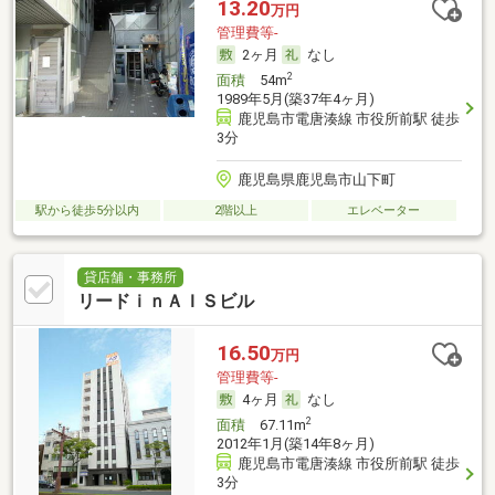
13.20
万円
管理費等-
2ヶ月
なし
2
面積
54m
1989年5月(築37年4ヶ月)
鹿児島市電唐湊線 市役所前駅 徒歩
3分
鹿児島県鹿児島市山下町
駅から徒歩5分以内
2階以上
エレベーター
貸店舗・事務所
リードｉｎＡＩＳビル
16.50
万円
管理費等-
4ヶ月
なし
2
面積
67.11m
2012年1月(築14年8ヶ月)
鹿児島市電唐湊線 市役所前駅 徒歩
3分