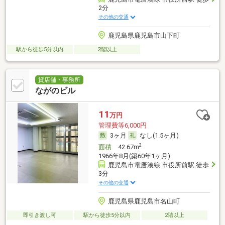
2分
その他の交通
鹿児島県鹿児島市山下町
駅から徒歩5分以内
2階以上
貸店舗・事務所
ながのビル
11
万円
管理費等6,000円
3ヶ月
なし(1.5ヶ月)
2
面積
42.67m
1966年8月(築60年1ヶ月)
鹿児島市電唐湊線 市役所前駅 徒歩
3分
その他の交通
鹿児島県鹿児島市名山町
即引き渡し可
駅から徒歩5分以内
2階以上