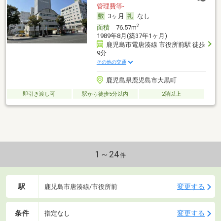
管理費等-
3ヶ月
なし
2
面積
76.57m
1989年8月(築37年1ヶ月)
鹿児島市電唐湊線 市役所前駅 徒歩
9分
その他の交通
鹿児島県鹿児島市大黒町
即引き渡し可
駅から徒歩5分以内
2階以上
1～24
件
駅
変更する
鹿児島市唐湊線/市役所前
条件
変更する
指定なし