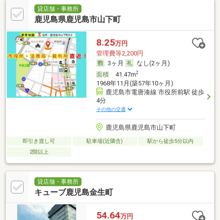
貸店舗・事務所
鹿児島県鹿児島市山下町
8.25
万円
管理費等2,200円
3ヶ月
なし(2ヶ月)
2
面積
41.47m
1968年11月(築57年10ヶ月)
鹿児島市電唐湊線 市役所前駅 徒歩
4分
その他の交通
鹿児島県鹿児島市山下町
即引き渡し可
駐車場(近隣含)
駅から徒歩5分以内
2階以上
貸店舗・事務所
キューブ鹿児島金生町
54.64
万円