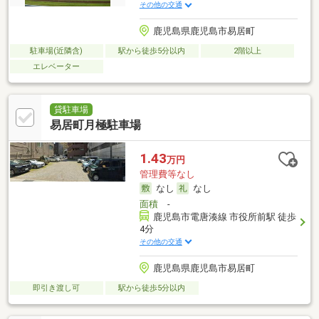
その他の交通
鹿児島県鹿児島市易居町
駐車場(近隣含)
駅から徒歩5分以内
2階以上
エレベーター
貸駐車場
易居町月極駐車場
1.43
万円
管理費等なし
なし
なし
面積
-
鹿児島市電唐湊線 市役所前駅 徒歩
4分
その他の交通
鹿児島県鹿児島市易居町
即引き渡し可
駅から徒歩5分以内