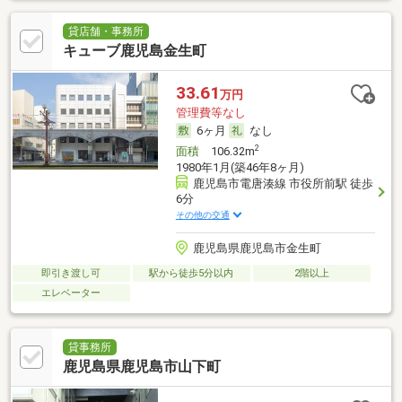
貸店舗・事務所
キューブ鹿児島金生町
33.61
万円
管理費等なし
6ヶ月
なし
2
面積
106.32m
1980年1月(築46年8ヶ月)
鹿児島市電唐湊線 市役所前駅 徒歩
6分
その他の交通
鹿児島県鹿児島市金生町
即引き渡し可
駅から徒歩5分以内
2階以上
エレベーター
貸事務所
鹿児島県鹿児島市山下町