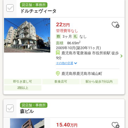
貸店舗・事務所
ドルチェヴィータ
22
万円
管理費等なし
3ヶ月
なし
2
面積
86.65m
2005年10月(築20年11ヶ月)
鹿児島市電唐湊線 市役所前駅 徒歩
9分
その他の交通
鹿児島県鹿児島市城山町
即引き渡し可
飲食店可
駅から徒歩7分以内
2階以上
貸店舗・事務所
森ビル
15.40
万円