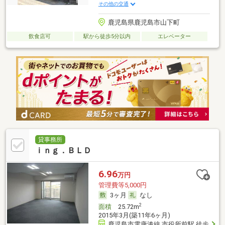
その他の交通
鹿児島県鹿児島市山下町
飲食店可
駅から徒歩5分以内
エレベーター
貸事務所
ｉｎｇ．ＢＬＤ
6.96
万円
管理費等5,000円
3ヶ月
なし
2
面積
25.72m
2015年3月(築11年6ヶ月)
鹿児島市電唐湊線 市役所前駅 徒歩