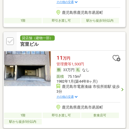
その他の交通
鹿児島県鹿児島市易居町
1階
即引き渡し可
駅から徒歩5分以内
貸店舗（建物一部）
宮里ビル
11
万円
管理費等1,500円
33万円
なし
2
面積
75.15m
1982年1月(築44年8ヶ月)
鹿児島市電唐湊線 市役所前駅 徒歩
3分
その他の交通
鹿児島県鹿児島市易居町
1階
即引き渡し可
飲食店可
駅から徒歩5分以内