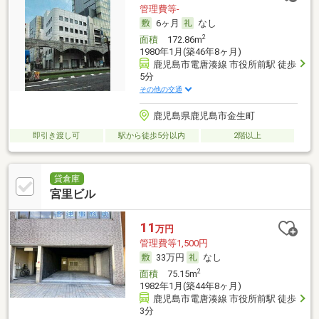
管理費等-
6ヶ月
なし
2
面積
172.86m
1980年1月(築46年8ヶ月)
鹿児島市電唐湊線 市役所前駅 徒歩
5分
その他の交通
鹿児島県鹿児島市金生町
即引き渡し可
駅から徒歩5分以内
2階以上
貸倉庫
宮里ビル
11
万円
管理費等1,500円
33万円
なし
2
面積
75.15m
1982年1月(築44年8ヶ月)
鹿児島市電唐湊線 市役所前駅 徒歩
3分