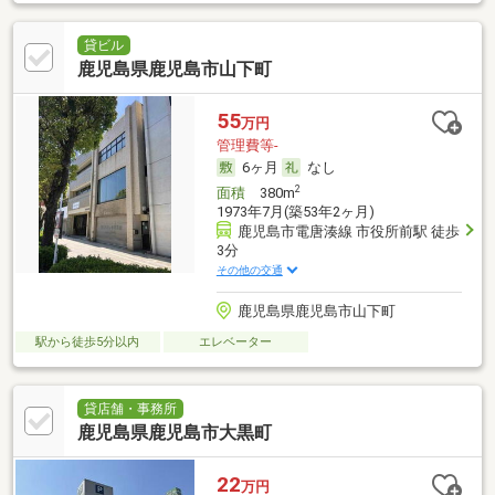
貸ビル
鹿児島県鹿児島市山下町
55
万円
管理費等-
6ヶ月
なし
2
面積
380m
1973年7月(築53年2ヶ月)
鹿児島市電唐湊線 市役所前駅 徒歩
3分
その他の交通
鹿児島県鹿児島市山下町
駅から徒歩5分以内
エレベーター
貸店舗・事務所
鹿児島県鹿児島市大黒町
22
万円