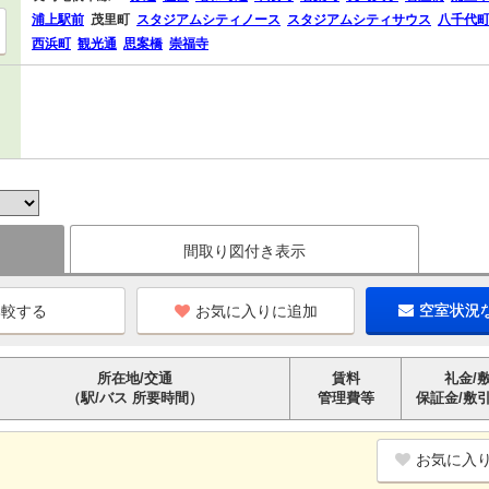
浦上駅前
茂里町
スタジアムシティノース
スタジアムシティサウス
八千代
西浜町
観光通
思案橋
崇福寺
間取り図付き表示
お気に入りに追加
空室状況
所在地/交通
賃料
礼金/
（駅/バス 所要時間）
管理費等
保証金/敷
お気に入