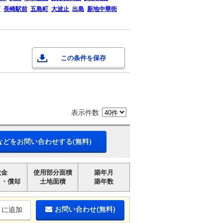
町
長崎駅前
五島町
大波止
出島
新地中華街
この条件を保存
表示件数
などをお問い合わせする(無料)
敷金
使用部分面積
築年月
引・償却
土地面積
築年数
お問い合わせ(無料)
りに追加