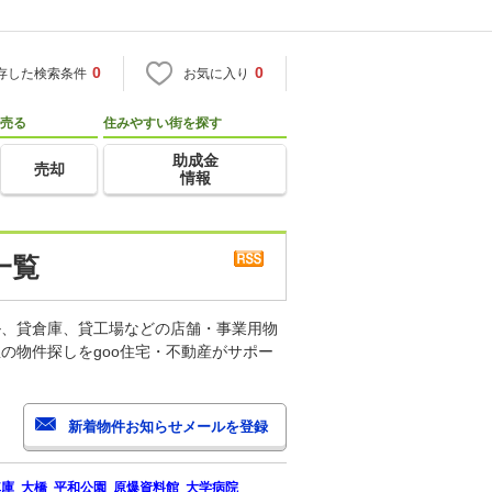
0
0
存した検索条件
お気に入り
売る
住みやすい街を探す
助成金
売却
情報
一覧
ル、貸倉庫、貸工場などの店舗・事業用物
の物件探しをgoo住宅・不動産がサポー
車庫
大橋
平和公園
原爆資料館
大学病院