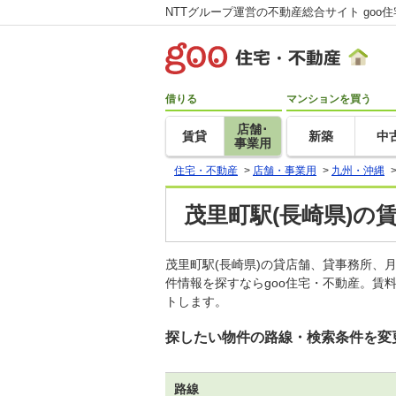
NTTグループ運営の不動産総合サイト goo
借りる
マンションを買う
店舗･
賃貸
新築
中
事業用
住宅・不動産
>
店舗・事業用
>
九州・沖縄
茂里町駅(長崎県)の
茂里町駅(長崎県)の貸店舗、貸事務所
件情報を探すならgoo住宅・不動産。賃
トします。
探したい物件の路線・検索条件を変
路線