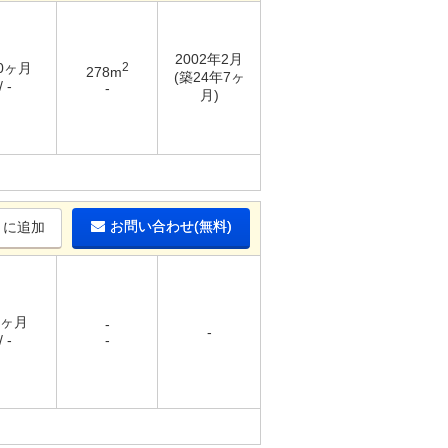
2002年2月
10ヶ月
2
278m
(築24年7ヶ
 -
-
月)
お問い合わせ(無料)
りに追加
1ヶ月
-
-
 -
-