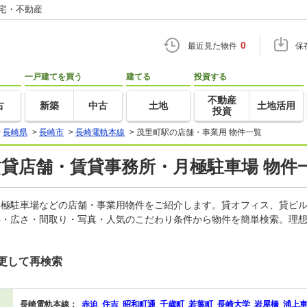
住宅・不動産
0
最近見た物件
保
一戸建てを買う
建てる
投資する
不動産
古
新築
中古
土地
土地活用
投資
>
長崎県
>
長崎市
>
長崎電軌本線
>
茂里町駅の店舗・事業用 物件一覧
賃貸店舗・賃貸事務所・月極駐車場 物件
、月極駐車場などの店舗・事業用物件をご紹介します。貸オフィス、貸ビ
料・広さ・間取り・写真・人気のこだわり条件から物件を簡単検索。理想
更して再検索
長崎電軌本線：
赤迫
住吉
昭和町通
千歳町
若葉町
長崎大学
岩屋橋
浦上