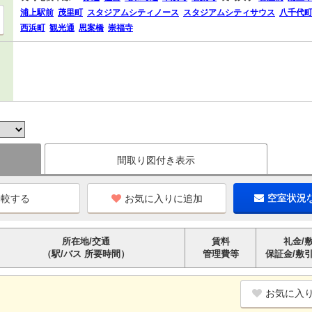
浦上駅前
茂里町
スタジアムシティノース
スタジアムシティサウス
八千代
西浜町
観光通
思案橋
崇福寺
間取り図付き表示
お気に入りに追加
空室状況
所在地/交通
賃料
礼金/
（駅/バス 所要時間）
管理費等
保証金/敷
お気に入