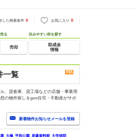
0
0
存した検索条件
お気に入り
売る
住みやすい街を探す
助成金
売却
情報
件一覧
ビル、貸倉庫、貸工場などの店舗・事業用
想の物件探しをgoo住宅・不動産がサポ
車庫
大橋
平和公園
原爆資料館
大学病院