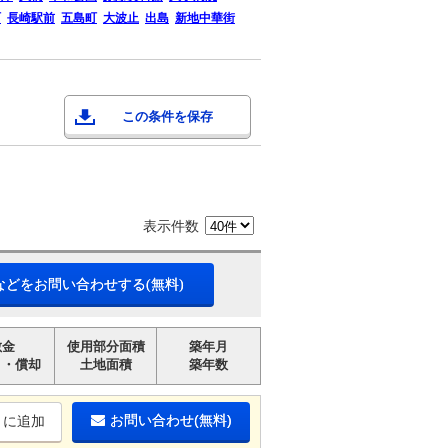
町
長崎駅前
五島町
大波止
出島
新地中華街
この条件を保存
表示件数
などをお問い合わせする(無料)
敷金
使用部分面積
築年月
引・償却
土地面積
築年数
お問い合わせ(無料)
りに追加