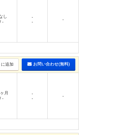
 なし
-
-
 -
-
お問い合わせ(無料)
りに追加
1ヶ月
-
-
 -
-