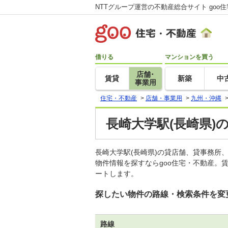
NTTグループ運営の不動産総合サイト goo
借りる
マンションを買う
店舗･
賃貸
新築
中
事業用
住宅・不動産
>
店舗・事業用
>
九州・沖縄
長崎大学駅(長崎県)
長崎大学駅(長崎県)の貸店舗、貸事務
物件情報を探すならgoo住宅・不動産。
ートします。
探したい物件の路線・検索条件を変
路線