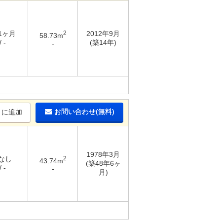
 1ヶ月
2
2012年9月
58.73m
 -
(築14年)
-
お問い合わせ(無料)
りに追加
1978年3月
 なし
2
43.74m
(築48年6ヶ
 -
-
月)