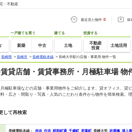
住宅・不動産
0
最近見た物件
保
一戸建てを買う
建てる
投資する
不動産
古
新築
中古
土地
土地活用
投資
>
長崎県
>
長崎市
>
長崎電軌本線
>
長崎大学駅の店舗・事業用 物件一覧
の賃貸店舗・賃貸事務所・月極駐車場 物
所、月極駐車場などの店舗・事業用物件をご紹介します。貸オフィス、貸
賃料・広さ・間取り・写真・人気のこだわり条件から物件を簡単検索。理
更して再検索
長崎電軌本線：
赤迫
住吉
昭和町通
千歳町
若葉町
長崎大学
岩屋橋
浦上