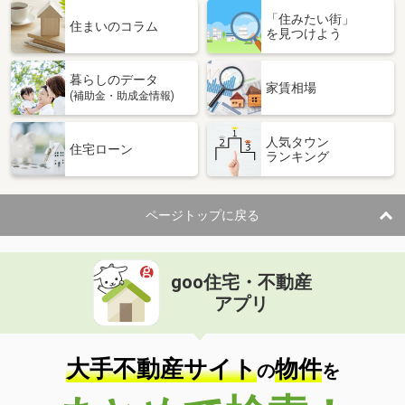
「住みたい街」
住まいのコラム
を見つけよう
暮らしのデータ
家賃相場
(補助金・助成金情報)
人気タウン
住宅ローン
ランキング
ページトップに戻る
goo住宅・不動産
アプリ
大手不動産サイト
物件
の
を