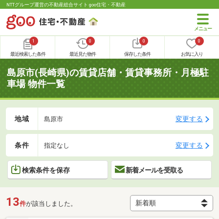
NTTグループ運営の不動産総合サイト goo住宅・不動産
1
0
0
0
最近検索した条件
最近見た物件
保存した条件
お気に入り
島原市(長崎県)の賃貸店舗・賃貸事務所・月極駐
車場 物件一覧
地域
変更する
島原市
条件
変更する
指定なし
検索条件を保存
新着メールを受取る
13
件
が該当しました。