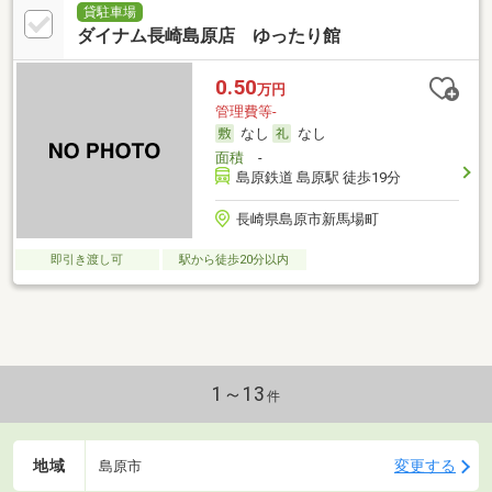
貸駐車場
ダイナム長崎島原店 ゆったり館
0.50
万円
管理費等-
なし
なし
面積
-
島原鉄道 島原駅 徒歩19分
長崎県島原市新馬場町
即引き渡し可
駅から徒歩20分以内
1～13
件
地域
変更する
島原市