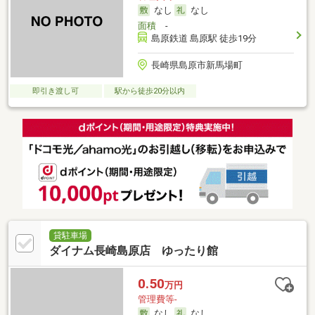
なし
なし
面積
-
島原鉄道 島原駅 徒歩19分
長崎県島原市新馬場町
即引き渡し可
駅から徒歩20分以内
貸駐車場
ダイナム長崎島原店 ゆったり館
0.50
万円
管理費等-
なし
なし