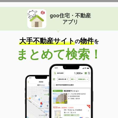
goo住宅・不動産
アプリ
大手不動産サイト
物件
の
を
まとめて検索！