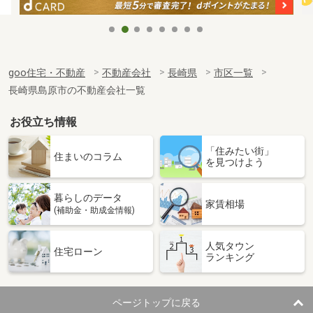
goo住宅・不動産
不動産会社
長崎県
市区一覧
長崎県島原市の不動産会社一覧
お役立ち情報
「住みたい街」
住まいのコラム
を見つけよう
暮らしのデータ
家賃相場
(補助金・助成金情報)
人気タウン
住宅ローン
ランキング
ページトップに戻る