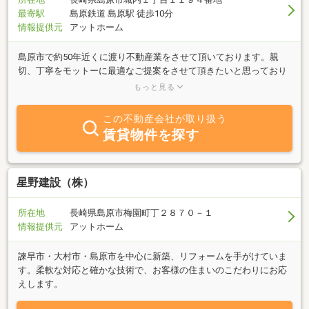
最寄駅
島原鉄道 島原駅 徒歩10分
情報提供元
アットホーム
島原市で約50年近くに渡り不動産業をさせて頂いております。親
切、丁寧をモットーに最適なご提案をさせて頂きたいと思っており
ます。不動産に関する事はすべてお気軽に島原市を知りつくした当
もっと見る
社へ是非お任せ下さい。
この不動産会社が取り扱う
賃貸物件を探す
星野建設（株）
所在地
長崎県島原市梅園町丁２８７０－１
情報提供元
アットホーム
諫早市・大村市・島原市を中心に新築、リフォームを手がけていま
す。柔軟な対応と確かな技術で、お客様の住まいのこだわりにお応
えします。