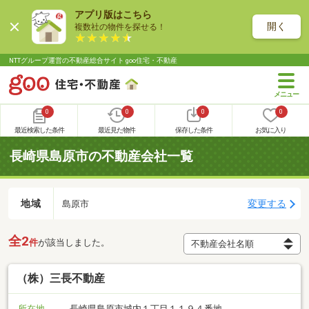
アプリ版はこちら
開く
複数社の物件を探せる！
NTTグループ運営の不動産総合サイト goo住宅・不動産
0
0
0
0
最近検索した条件
最近見た物件
保存した条件
お気に入り
長崎県島原市の不動産会社一覧
地域
変更する
島原市
全2
件
が該当しました。
（株）三長不動産
所在地
長崎県島原市城内１丁目１１９４番地