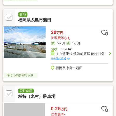
貸地
福岡県糸島市新田
20
万円
管理費等なし
6ヶ月
1ヶ月
2
面積
1176m
ＪＲ筑肥線 筑前前原駅 徒歩17分
その他の交通
福岡県糸島市新田
駅から徒歩20分以内
貸駐車場
板持（米村）駐車場
0.25
万円
管理費等-