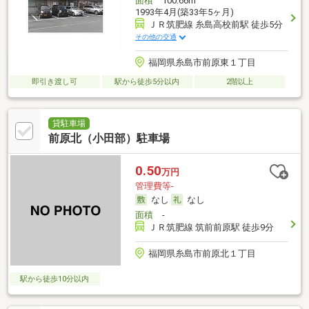
面積
100.66m
1993年4月(築33年5ヶ月)
ＪＲ筑肥線 糸島高校前駅 徒歩5分
その他の交通
福岡県糸島市前原東１丁目
即引き渡し可
駅から徒歩5分以内
2階以上
貸駐車場
前原北（小田部）駐車場
0.50
万円
管理費等-
なし
なし
面積
-
ＪＲ筑肥線 筑前前原駅 徒歩9分
福岡県糸島市前原北１丁目
駅から徒歩10分以内