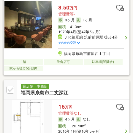
8.50
万円
管理費等-
3ヶ月
1ヶ月
2
面積
41.3m
1979年4月(築47年5ヶ月)
ＪＲ筑肥線 筑前前原駅 徒歩4分
その他の交通
福岡県糸島市前原西１丁目
1階
飲食店可
駐車場(近隣含)
駅から徒歩5分以内
貸店舗・事務所
福岡県糸島市二丈深江
16
万円
管理費等なし
4ヶ月
なし
2
面積
120.73m
2016年4月(築10年5ヶ月)