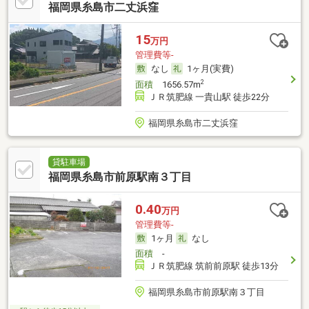
福岡県糸島市二丈浜窪
15
万円
管理費等-
なし
1ヶ月(実費)
2
面積
1656.57m
ＪＲ筑肥線 一貴山駅 徒歩22分
福岡県糸島市二丈浜窪
貸駐車場
福岡県糸島市前原駅南３丁目
0.40
万円
管理費等-
1ヶ月
なし
面積
-
ＪＲ筑肥線 筑前前原駅 徒歩13分
福岡県糸島市前原駅南３丁目