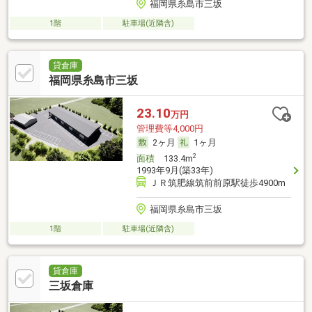
福岡県糸島市三坂
1階
駐車場(近隣含)
貸倉庫
福岡県糸島市三坂
23.10
万円
管理費等4,000円
2ヶ月
1ヶ月
2
面積
133.4m
1993年9月(築33年)
ＪＲ筑肥線筑前前原駅徒歩4900m
福岡県糸島市三坂
1階
駐車場(近隣含)
貸倉庫
三坂倉庫