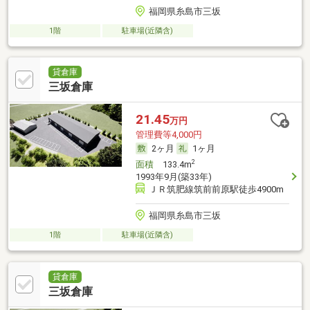
福岡県糸島市三坂
1階
駐車場(近隣含)
貸倉庫
三坂倉庫
21.45
万円
管理費等4,000円
2ヶ月
1ヶ月
2
面積
133.4m
1993年9月(築33年)
ＪＲ筑肥線筑前前原駅徒歩4900m
福岡県糸島市三坂
1階
駐車場(近隣含)
貸倉庫
三坂倉庫