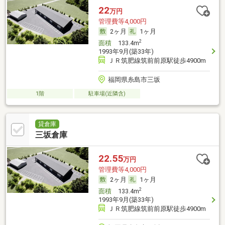
22
万円
管理費等4,000円
2ヶ月
1ヶ月
2
面積
133.4m
1993年9月(築33年)
ＪＲ筑肥線筑前前原駅徒歩4900m
福岡県糸島市三坂
1階
駐車場(近隣含)
貸倉庫
三坂倉庫
22.55
万円
管理費等4,000円
2ヶ月
1ヶ月
2
面積
133.4m
1993年9月(築33年)
ＪＲ筑肥線筑前前原駅徒歩4900m