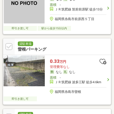
面積
-
ＪＲ筑肥線 筑前前原駅 徒歩13分
福岡県糸島市前原西５丁目
即引き渡し可
駅から徒歩15分以内
貸駐車場
曽根パーキング
0.33
万円
管理費等なし
なし
なし
面積
-
ＪＲ筑肥線 波多江駅 徒歩4.6km
福岡県糸島市曽根
即引き渡し可