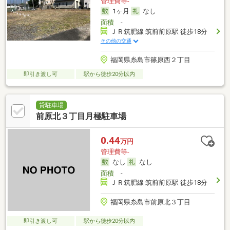
管理費等-
1ヶ月
なし
面積
-
ＪＲ筑肥線 筑前前原駅 徒歩18分
その他の交通
福岡県糸島市篠原西２丁目
即引き渡し可
駅から徒歩20分以内
貸駐車場
前原北３丁目月極駐車場
0.44
万円
管理費等-
なし
なし
面積
-
ＪＲ筑肥線 筑前前原駅 徒歩18分
福岡県糸島市前原北３丁目
即引き渡し可
駅から徒歩20分以内