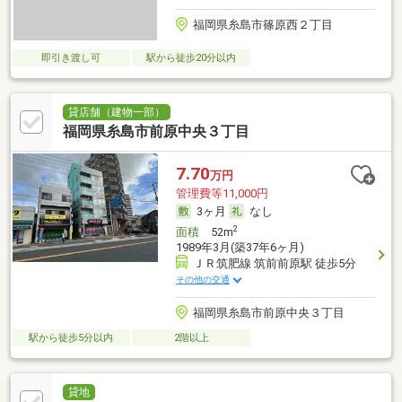
福岡県糸島市篠原西２丁目
即引き渡し可
駅から徒歩20分以内
貸店舗（建物一部）
福岡県糸島市前原中央３丁目
7.70
万円
管理費等11,000円
3ヶ月
なし
2
面積
52m
1989年3月(築37年6ヶ月)
ＪＲ筑肥線 筑前前原駅 徒歩5分
その他の交通
福岡県糸島市前原中央３丁目
駅から徒歩5分以内
2階以上
貸地