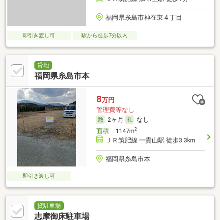
福岡県糸島市神在東４丁目
即引き渡し可
駅から徒歩7分以内
貸地
福岡県糸島市本
8
万円
管理費等なし
2ヶ月
なし
2
面積
1147m
ＪＲ筑肥線 一貴山駅 徒歩3.3km
福岡県糸島市本
即引き渡し可
貸駐車場
志摩御床駐車場