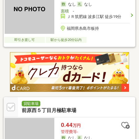
なし
なし
面積
-
ＪＲ筑肥線 波多江駅 徒歩19分
福岡県糸島市板持
即引き渡し可
駅から徒歩20分以内
貸駐車場
前原西５丁目月極駐車場
0.44
万円
管理費等-
なし
なし