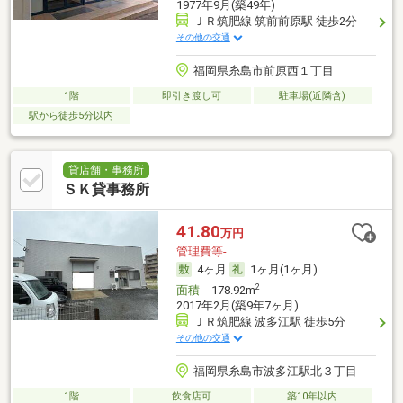
1977年9月(築49年)
ＪＲ筑肥線 筑前前原駅 徒歩2分
その他の交通
福岡県糸島市前原西１丁目
1階
即引き渡し可
駐車場(近隣含)
駅から徒歩5分以内
貸店舗・事務所
ＳＫ貸事務所
41.80
万円
管理費等-
4ヶ月
1ヶ月(1ヶ月)
2
面積
178.92m
2017年2月(築9年7ヶ月)
ＪＲ筑肥線 波多江駅 徒歩5分
その他の交通
福岡県糸島市波多江駅北３丁目
1階
飲食店可
築10年以内