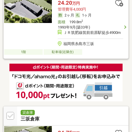
24.20
万円
管理費等4,000円
2ヶ月
1ヶ月
2
面積
199.8m
1993年9月(築33年)
ＪＲ筑肥線筑前前原駅徒歩4900m
福岡県糸島市三坂
1階
駐車場(近隣含)
貸倉庫
三坂倉庫