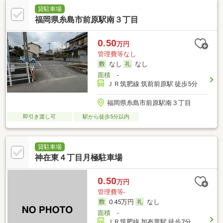
貸駐車場
福岡県糸島市前原駅南３丁目
0.50
万円
管理費等なし
なし
なし
面積
-
ＪＲ筑肥線 筑前前原駅 徒歩5分
福岡県糸島市前原駅南３丁目
即引き渡し可
駅から徒歩5分以内
貸駐車場
神在東４丁目月極駐車場
0.50
万円
管理費等-
0.45万円
なし
面積
-
ＪＲ筑肥線 加布里駅 徒歩7分