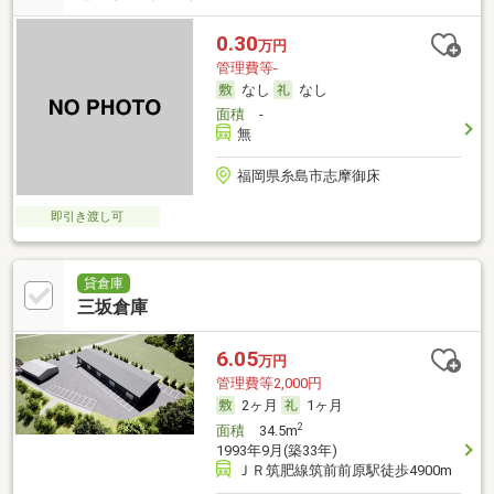
0.30
万円
管理費等-
なし
なし
面積
-
無
福岡県糸島市志摩御床
即引き渡し可
貸倉庫
三坂倉庫
6.05
万円
管理費等2,000円
2ヶ月
1ヶ月
2
面積
34.5m
1993年9月(築33年)
ＪＲ筑肥線筑前前原駅徒歩4900m