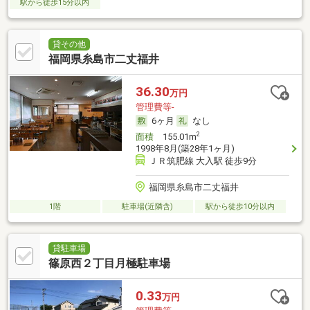
駅から徒歩15分以内
貸その他
福岡県糸島市二丈福井
36.30
万円
管理費等-
6ヶ月
なし
2
面積
155.01m
1998年8月(築28年1ヶ月)
ＪＲ筑肥線 大入駅 徒歩9分
福岡県糸島市二丈福井
1階
駐車場(近隣含)
駅から徒歩10分以内
貸駐車場
篠原西２丁目月極駐車場
0.33
万円