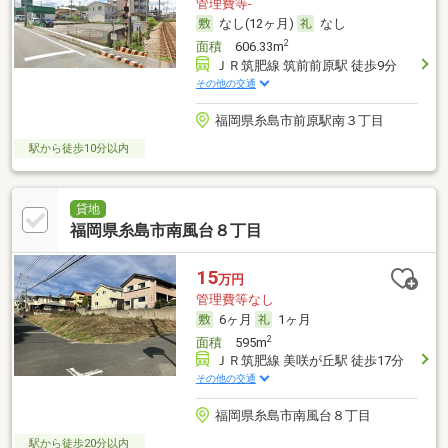
管理費等-
なし(12ヶ月)
なし
2
面積
606.33m
ＪＲ筑肥線 筑前前原駅 徒歩9分
その他の交通
福岡県糸島市前原駅南３丁目
駅から徒歩10分以内
貸地
福岡県糸島市南風台８丁目
15
万円
管理費等なし
6ヶ月
1ヶ月
2
面積
595m
ＪＲ筑肥線 美咲が丘駅 徒歩17分
その他の交通
福岡県糸島市南風台８丁目
駅から徒歩20分以内