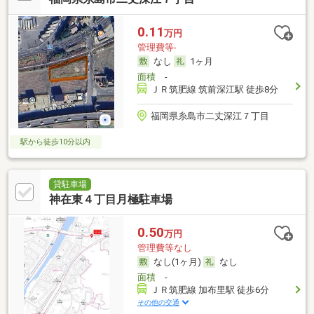
0.11
万円
管理費等-
なし
1ヶ月
面積
-
ＪＲ筑肥線 筑前深江駅 徒歩8分
福岡県糸島市二丈深江７丁目
駅から徒歩10分以内
貸駐車場
神在東４丁目月極駐車場
0.50
万円
管理費等なし
なし(1ヶ月)
なし
面積
-
ＪＲ筑肥線 加布里駅 徒歩6分
その他の交通