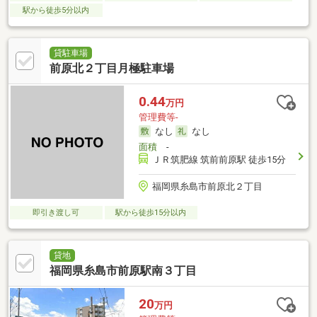
駅から徒歩5分以内
貸駐車場
前原北２丁目月極駐車場
0.44
万円
管理費等-
なし
なし
面積
-
ＪＲ筑肥線 筑前前原駅 徒歩15分
福岡県糸島市前原北２丁目
即引き渡し可
駅から徒歩15分以内
貸地
福岡県糸島市前原駅南３丁目
20
万円