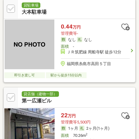
貸駐車場
大本駐車場
0.44
万円
管理費等-
なし
なし
面積
-
ＪＲ筑肥線 周船寺駅 徒歩12分
福岡県糸島市高田５丁目
即引き渡し可
駅から徒歩15分以内
貸店舗（建物一部）
第一広瀬ビル
22
万円
管理費等5,500円
1ヶ月
2ヶ月(1ヶ月)
2
面積
70.26m