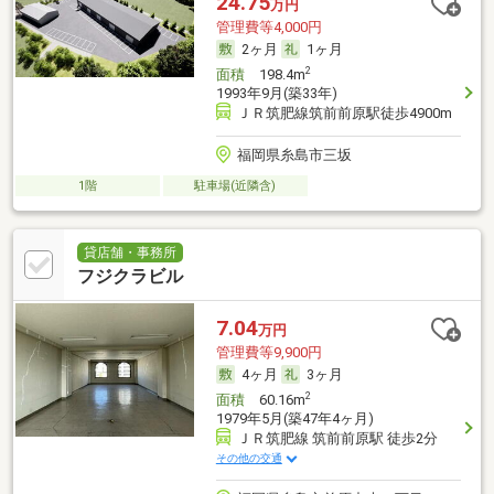
24.75
万円
管理費等4,000円
2ヶ月
1ヶ月
2
面積
198.4m
1993年9月(築33年)
ＪＲ筑肥線筑前前原駅徒歩4900m
福岡県糸島市三坂
1階
駐車場(近隣含)
貸店舗・事務所
フジクラビル
7.04
万円
管理費等9,900円
4ヶ月
3ヶ月
2
面積
60.16m
1979年5月(築47年4ヶ月)
ＪＲ筑肥線 筑前前原駅 徒歩2分
その他の交通