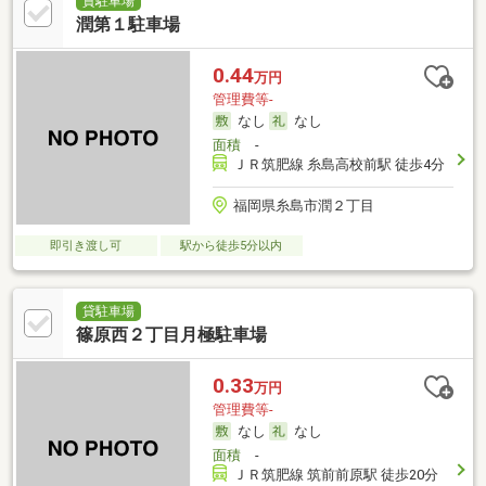
貸駐車場
潤第１駐車場
0.44
万円
管理費等-
なし
なし
面積
-
ＪＲ筑肥線 糸島高校前駅 徒歩4分
福岡県糸島市潤２丁目
即引き渡し可
駅から徒歩5分以内
貸駐車場
篠原西２丁目月極駐車場
0.33
万円
管理費等-
なし
なし
面積
-
ＪＲ筑肥線 筑前前原駅 徒歩20分