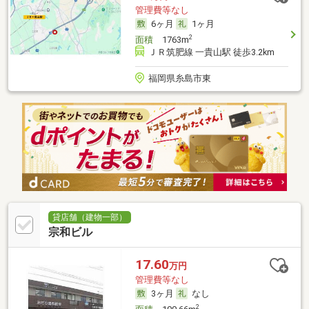
管理費等なし
6ヶ月
1ヶ月
2
面積
1763m
ＪＲ筑肥線 一貴山駅 徒歩3.2km
福岡県糸島市東
貸店舗（建物一部）
宗和ビル
17.60
万円
管理費等なし
3ヶ月
なし
2