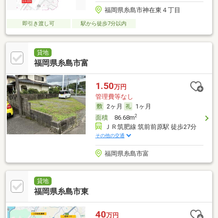
福岡県糸島市神在東４丁目
即引き渡し可
駅から徒歩7分以内
貸地
福岡県糸島市富
1.50
万円
管理費等なし
2ヶ月
1ヶ月
2
面積
86.68m
ＪＲ筑肥線 筑前前原駅 徒歩27分
その他の交通
福岡県糸島市富
貸地
福岡県糸島市東
40
万円