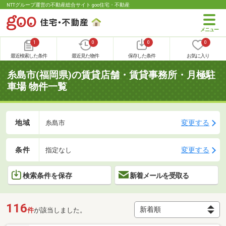
NTTグループ運営の不動産総合サイト goo住宅・不動産
1
0
0
0
最近検索した条件
最近見た物件
保存した条件
お気に入り
糸島市(福岡県)の賃貸店舗・賃貸事務所・月極駐
車場 物件一覧
地域
変更する
糸島市
条件
変更する
指定なし
検索条件を保存
新着メールを受取る
116
件
が該当しました。