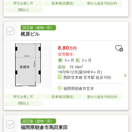
即引き渡し可
駐車場(近隣含)
駅から徒歩10分以内
2階以上
貸店舗（建物一部）
梶原ビル
8.80
万円
管理費等-
3ヶ月
2ヶ月
2
面積
73.16m
1972年12月(築53年9ヶ月)
西鉄甘木線 甘木駅 徒歩10分
福岡県朝倉市甘木
即引き渡し可
駐車場(近隣含)
駅から徒歩10分以内
2階以上
貸店舗（建物一部）
福岡県朝倉市馬田東田