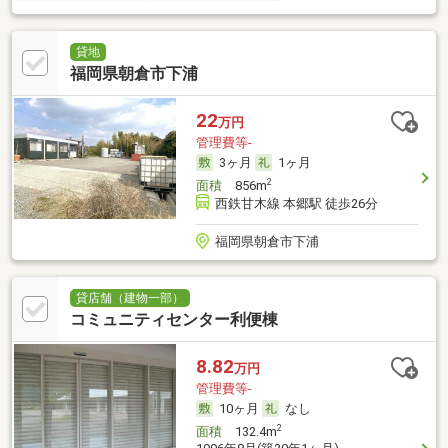
貸地
福岡県朝倉市下浦
22
万円
管理費等-
3ヶ月
1ヶ月
2
面積
856m
西鉄甘木線 本郷駅 徒歩26分
福岡県朝倉市下浦
貸店舗（建物一部）
コミュニティセンター利便棟
8.82
万円
管理費等-
10ヶ月
なし
2
面積
132.4m