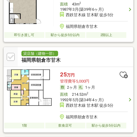
2
面積
43m
1987年3月(築39年6ヶ月)
西鉄甘木線 甘木駅 徒歩5分
福岡県朝倉市甘木
即引き渡し可
駅から徒歩5分以内
2階以上
貸店舗（建物一部）
福岡県朝倉市甘木
25
万円
管理費等5,000円
2ヶ月
1ヶ月
2
面積
214.52m
1992年5月(築34年4ヶ月)
西鉄甘木線 甘木駅 徒歩5分
福岡県朝倉市甘木
1階
飲食店可
駅から徒歩5分以内