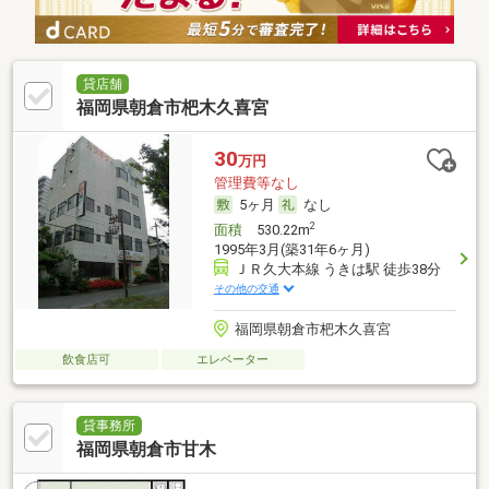
貸店舗
福岡県朝倉市杷木久喜宮
30
万円
管理費等なし
5ヶ月
なし
2
面積
530.22m
1995年3月(築31年6ヶ月)
ＪＲ久大本線 うきは駅 徒歩38分
その他の交通
福岡県朝倉市杷木久喜宮
飲食店可
エレベーター
貸事務所
福岡県朝倉市甘木