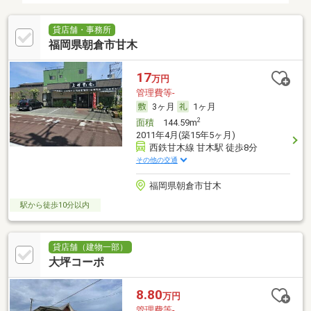
貸店舗・事務所
福岡県朝倉市甘木
17
万円
管理費等-
3ヶ月
1ヶ月
2
面積
144.59m
2011年4月(築15年5ヶ月)
西鉄甘木線 甘木駅 徒歩8分
その他の交通
福岡県朝倉市甘木
駅から徒歩10分以内
貸店舗（建物一部）
大坪コーポ
8.80
万円
管理費等-