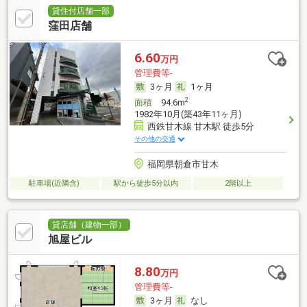
貸住付店舗一部
窪田店舗
6.60
万円
管理費等-
3ヶ月
1ヶ月
2
面積
94.6m
1982年10月(築43年11ヶ月)
西鉄甘木線 甘木駅 徒歩5分
その他の交通
福岡県朝倉市甘木
駐車場(近隣含)
駅から徒歩5分以内
2階以上
貸店舗（建物一部）
旭屋ビル
8.80
万円
管理費等-
3ヶ月
なし