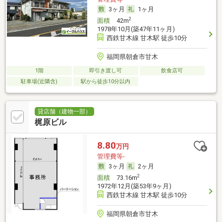
3ヶ月
1ヶ月
2
面積
42m
1978年10月(築47年11ヶ月)
西鉄甘木線 甘木駅 徒歩10分
福岡県朝倉市甘木
1階
即引き渡し可
飲食店可
駐車場(近隣含)
駅から徒歩10分以内
貸店舗（建物一部）
梶原ビル
8.80
万円
管理費等-
3ヶ月
2ヶ月
2
面積
73.16m
1972年12月(築53年9ヶ月)
西鉄甘木線 甘木駅 徒歩10分
福岡県朝倉市甘木