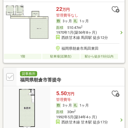
22
万円
管理費等なし
3ヶ月
1ヶ月
2
面積
510.47m
1970年1月(築56年8ヶ月)
西鉄甘木線 馬田駅 徒歩12分
福岡県朝倉市馬田東田
1階
駐車場(近隣含)
駅から徒歩15分以内
貸事務所
福岡県朝倉市菩提寺
5.50
万円
管理費等-
3ヶ月
1ヶ月
2
面積
30m
1992年5月(築34年4ヶ月)
西鉄甘木線 甘木駅 徒歩17分