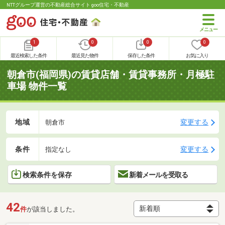
NTTグループ運営の不動産総合サイト goo住宅・不動産
1
0
0
0
最近検索した条件
最近見た物件
保存した条件
お気に入り
朝倉市(福岡県)の賃貸店舗・賃貸事務所・月極駐
車場 物件一覧
地域
変更する
朝倉市
条件
変更する
指定なし
検索条件を保存
新着メールを受取る
42
件
が該当しました。