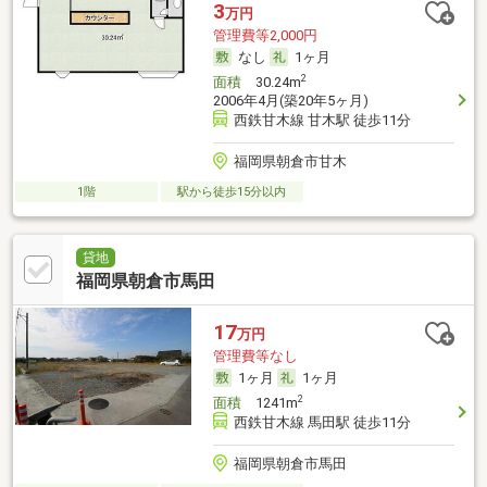
3
万円
管理費等2,000円
なし
1ヶ月
2
面積
30.24m
2006年4月(築20年5ヶ月)
西鉄甘木線 甘木駅 徒歩11分
福岡県朝倉市甘木
1階
駅から徒歩15分以内
貸地
福岡県朝倉市馬田
17
万円
管理費等なし
1ヶ月
1ヶ月
2
面積
1241m
西鉄甘木線 馬田駅 徒歩11分
福岡県朝倉市馬田