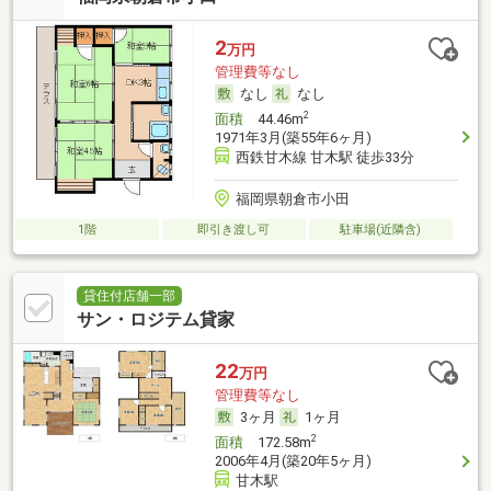
2
万円
管理費等なし
なし
なし
2
面積
44.46m
1971年3月(築55年6ヶ月)
西鉄甘木線 甘木駅 徒歩33分
福岡県朝倉市小田
1階
即引き渡し可
駐車場(近隣含)
貸住付店舗一部
サン・ロジテム貸家
22
万円
管理費等なし
3ヶ月
1ヶ月
2
面積
172.58m
2006年4月(築20年5ヶ月)
甘木駅