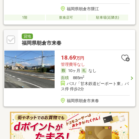
福岡県朝倉市隈江
1階
飲食店可
駐車場(近隣含)
貸地
福岡県朝倉市来春
18.69
万円
管理費等なし
10ヶ月
なし
2
面積
885m
バス/「甘木鉄道ピーポート東」バ
ス停 停歩2分
福岡県朝倉市来春