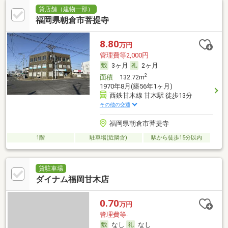
貸店舗（建物一部）
福岡県朝倉市菩提寺
8.80
万円
管理費等2,000円
3ヶ月
2ヶ月
2
面積
132.72m
1970年8月(築56年1ヶ月)
西鉄甘木線 甘木駅 徒歩13分
その他の交通
福岡県朝倉市菩提寺
1階
駐車場(近隣含)
駅から徒歩15分以内
貸駐車場
ダイナム福岡甘木店
0.70
万円
管理費等-
なし
なし