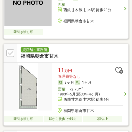
面積
-
西鉄甘木線 甘木駅 徒歩23分
福岡県朝倉市甘木
即引き渡し可
貸店舗・事務所
福岡県朝倉市甘木
11
万円
管理費等なし
3ヶ月
1ヶ月
2
面積
72.75m
1993年5月(築33年4ヶ月)
西鉄甘木線 甘木駅 徒歩1分
福岡県朝倉市甘木
即引き渡し可
駅から徒歩1分以内
2階以上