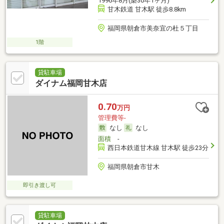
1996年8月(築30年1ヶ月)
甘木鉄道 甘木駅 徒歩8.8km
福岡県朝倉市美奈宜の杜５丁目
1階
貸駐車場
ダイナム福岡甘木店
0.70
万円
管理費等-
なし
なし
面積
-
西日本鉄道甘木線 甘木駅 徒歩23分
福岡県朝倉市甘木
即引き渡し可
貸駐車場