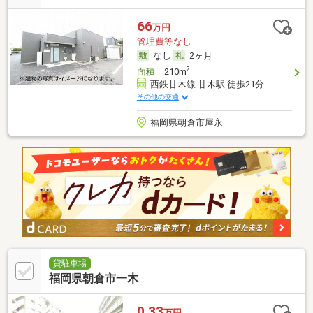
66
万円
管理費等なし
なし
2ヶ月
2
面積
210m
西鉄甘木線 甘木駅 徒歩21分
その他の交通
福岡県朝倉市屋永
貸駐車場
福岡県朝倉市一木
0.33
万円