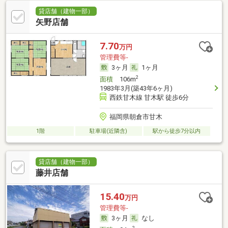
貸店舗（建物一部）
矢野店舗
7.70
万円
管理費等-
3ヶ月
1ヶ月
2
面積
106m
1983年3月(築43年6ヶ月)
西鉄甘木線 甘木駅 徒歩6分
福岡県朝倉市甘木
1階
駐車場(近隣含)
駅から徒歩7分以内
貸店舗（建物一部）
藤井店舗
15.40
万円
管理費等-
3ヶ月
なし
2