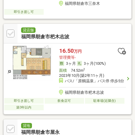
福岡県朝倉市三奈木
即引き渡し可
貸店舗
福岡県朝倉市杷木志波
16.50
万円
管理費等-
3ヶ月
3ヶ月(100%)
2
面積
74.52m
2023年10月(築2年11ヶ月)
バス/「原鶴温泉」バス停 停歩5分
福岡県朝倉市杷木志波
即引き渡し可
飲食店可
駐車場(近隣含)
築3年以内
貸地
福岡県朝倉市屋永