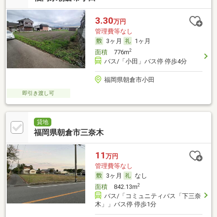
3.30
万円
管理費等なし
3ヶ月
1ヶ月
2
面積
776m
バス/「小田」バス停 停歩4分
福岡県朝倉市小田
即引き渡し可
貸地
福岡県朝倉市三奈木
11
万円
管理費等なし
3ヶ月
なし
2
面積
842.13m
バス/「コミュニティバス「下三奈
木」」バス停 停歩1分