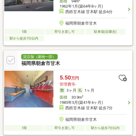
面積
94m
1962年1月(築64年8ヶ月)
西鉄甘木線 甘木駅 徒歩6分
福岡県朝倉市甘木
1階
即引き渡し可
駐車場(近隣含)
駅から徒歩7分以内
貸店舗（建物一部）
福岡県朝倉市甘木
5.50
万円
管理費等-
3ヶ月
1ヶ月
2
面積
30.9m
1985年5月(築41年4ヶ月)
西鉄甘木線 甘木駅 徒歩7分
福岡県朝倉市甘木
1階
即引き渡し可
駅から徒歩7分以内