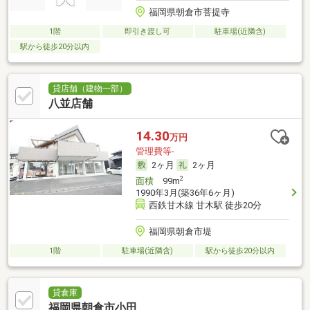
福岡県朝倉市菩提寺
1階
即引き渡し可
駐車場(近隣含)
駅から徒歩20分以内
貸店舗（建物一部）
八並店舗
14.30
万円
管理費等-
2ヶ月
2ヶ月
2
面積
99m
1990年3月(築36年6ヶ月)
西鉄甘木線 甘木駅 徒歩20分
福岡県朝倉市堤
1階
駐車場(近隣含)
駅から徒歩20分以内
貸倉庫
福岡県朝倉市小田