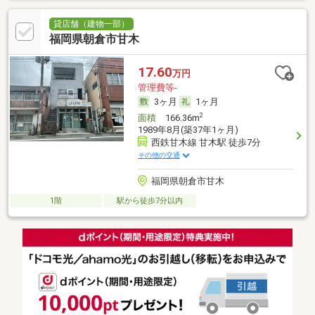
貸店舗（建物一部）
福岡県朝倉市甘木
17.60
万円
管理費等-
3ヶ月
1ヶ月
2
面積
166.36m
1989年8月(築37年1ヶ月)
西鉄甘木線 甘木駅 徒歩7分
その他の交通
福岡県朝倉市甘木
1階
駅から徒歩7分以内