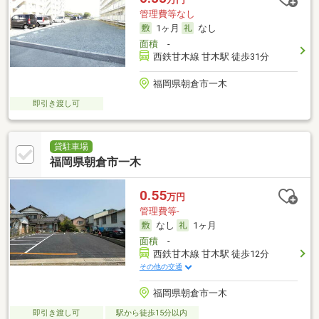
管理費等なし
1ヶ月
なし
面積
-
西鉄甘木線 甘木駅 徒歩31分
福岡県朝倉市一木
即引き渡し可
貸駐車場
福岡県朝倉市一木
0.55
万円
管理費等-
なし
1ヶ月
面積
-
西鉄甘木線 甘木駅 徒歩12分
その他の交通
福岡県朝倉市一木
即引き渡し可
駅から徒歩15分以内