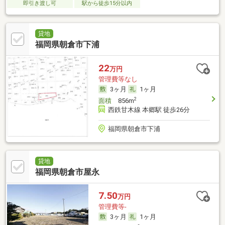
即引き渡し可
駅から徒歩15分以内
貸地
福岡県朝倉市下浦
22
万円
管理費等なし
3ヶ月
1ヶ月
2
面積
856m
西鉄甘木線 本郷駅 徒歩26分
福岡県朝倉市下浦
貸地
福岡県朝倉市屋永
7.50
万円
管理費等-
3ヶ月
1ヶ月