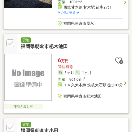
2
面積
1001m
西鉄甘木線 甘木駅 徒歩27分
その他の交通
福岡県朝倉市屋永
貸地
福岡県朝倉市杷木池田
6
万円
管理費等-
3ヶ月
1ヶ月
2
面積
961.08m
ＪＲ久大本線 筑後大石駅 徒歩31分
福岡県朝倉市杷木池田
即引き渡し可
貸地
福岡県朝倉市小田