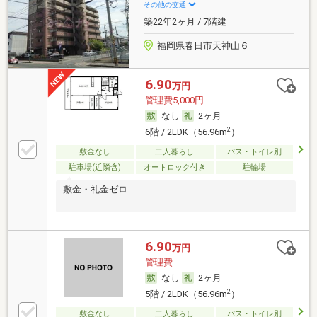
その他の交通
築22年2ヶ月 / 7階建
福岡県春日市天神山６
6.90
万円
管理費5,000円
なし
2ヶ月
2
6階 / 2LDK（56.96m
）
敷金なし
二人暮らし
バス・トイレ別
駐車場(近隣含)
オートロック付き
駐輪場
敷金・礼金ゼロ
6.90
万円
管理費-
なし
2ヶ月
2
5階 / 2LDK（56.96m
）
敷金なし
二人暮らし
バス・トイレ別