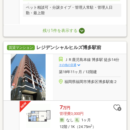
ペット相談可・分譲タイプ・管理人常駐・管理人日
勤・最上階
残り1件を表示する
レジデンシャルヒルズ博多駅前
賃貸マンション
ＪＲ鹿児島本線 博多駅 徒歩14分
その他の交通
築18年11ヶ月 / 12階建
福岡県福岡市博多区博多駅南２
7
万円
管理費3,000円
なし
1ヶ月
2
12階 / 1K（24.75m
）