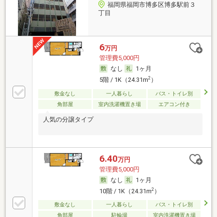
福岡県福岡市博多区博多駅前３
丁目
6
万円
管理費5,000円
なし
1ヶ月
2
5階 / 1K（24.31m
）
敷金なし
一人暮らし
バス・トイレ別
角部屋
室内洗濯機置き場
エアコン付き
人気の分譲タイプ
6.40
万円
管理費5,000円
なし
1ヶ月
2
10階 / 1K（24.31m
）
敷金なし
一人暮らし
バス・トイレ別
角部屋
駐輪場
室内洗濯機置き場