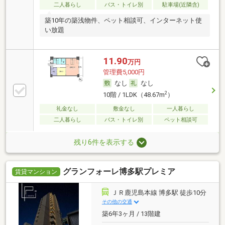
二人暮らし
バス・トイレ別
駐車場(近隣含)
築10年の築浅物件、ペット相談可、インターネット使
い放題
11.90
万円
管理費5,000円
なし
なし
2
10階 / 1LDK（48.67m
）
礼金なし
敷金なし
一人暮らし
二人暮らし
バス・トイレ別
ペット相談可
残り6件を表示する
グランフォーレ博多駅プレミア
賃貸マンション
ＪＲ鹿児島本線 博多駅 徒歩10分
その他の交通
築6年3ヶ月 / 13階建