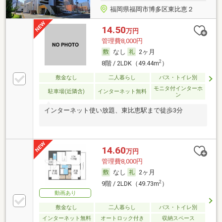
福岡県福岡市博多区東比恵２
14.50
万円
管理費8,000円
なし
2ヶ月
2
8階 / 2LDK（49.44m
）
敷金なし
二人暮らし
バス・トイレ別
モニタ付インターホ
駐車場(近隣含)
インターネット無料
ン
インターネット使い放題、東比恵駅まで徒歩3分
14.60
万円
管理費8,000円
なし
2ヶ月
2
9階 / 2LDK（49.73m
）
動画あり
敷金なし
二人暮らし
バス・トイレ別
インターネット無料
オートロック付き
収納スペース