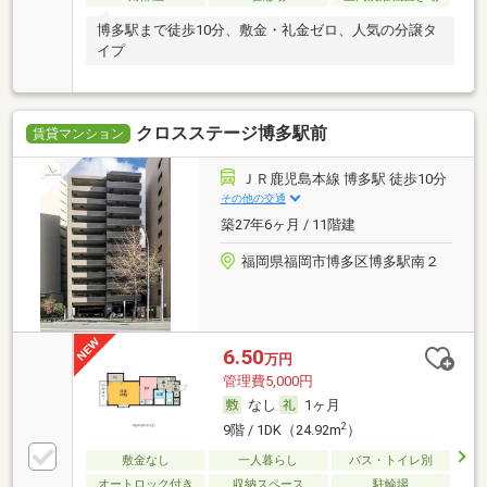
博多駅まで徒歩10分、敷金・礼金ゼロ、人気の分譲タ
イプ
クロスステージ博多駅前
賃貸マンション
ＪＲ鹿児島本線 博多駅 徒歩10分
その他の交通
築27年6ヶ月 / 11階建
福岡県福岡市博多区博多駅南２
6.50
万円
管理費5,000円
なし
1ヶ月
2
9階 / 1DK（24.92m
）
敷金なし
一人暮らし
バス・トイレ別
オートロック付き
収納スペース
駐輪場