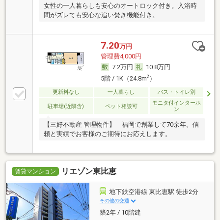
女性の一人暮らしも安心のオートロック付き。入浴時
間がズレても安心な追い焚き機能付き。
7.20
万円
管理費4,000円
7.2万円
10.8万円
2
5階 / 1K（24.8m
）
更新料なし
一人暮らし
バス・トイレ別
モニタ付インターホ
駐車場(近隣含)
ペット相談可
ン
【三好不動産 管理物件】 福岡で創業して70余年。信
頼と実績でお客様のご期待にお応えします。
リエゾン東比恵
賃貸マンション
地下鉄空港線 東比恵駅 徒歩2分
その他の交通
築2年 / 10階建