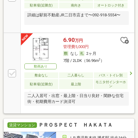
駐車場(近隣含)
南向き
オートロック付き
詳細は駅前不動産JR二日市店まで〜092-918-5554〜
6.90
万円
管理費5,000円
なし
2ヶ月
2
7階 / 2LDK（56.96m
）
動画あり
敷金なし
二人暮らし
バス・トイレ別
モニタ付インターホ
駐車場(近隣含)
最上階
ン
二人入居可・出窓・最上階・日当り良好・閑静な住宅
街・初期費用カード決済可
ＰＲＯＳＰＥＣＴ ＨＡＫＡＴＡ
賃貸マンション
ＪＲ鹿児島本線 博多駅 徒歩16分