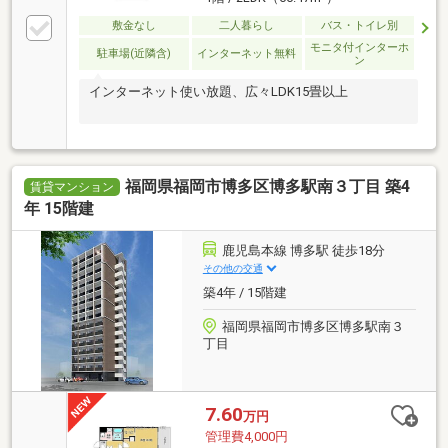
敷金なし
二人暮らし
バス・トイレ別
モニタ付インターホ
駐車場(近隣含)
インターネット無料
ン
インターネット使い放題、広々LDK15畳以上
福岡県福岡市博多区博多駅南３丁目 築4
賃貸マンション
年 15階建
鹿児島本線 博多駅 徒歩18分
その他の交通
築4年 / 15階建
福岡県福岡市博多区博多駅南３
丁目
7.60
万円
管理費4,000円