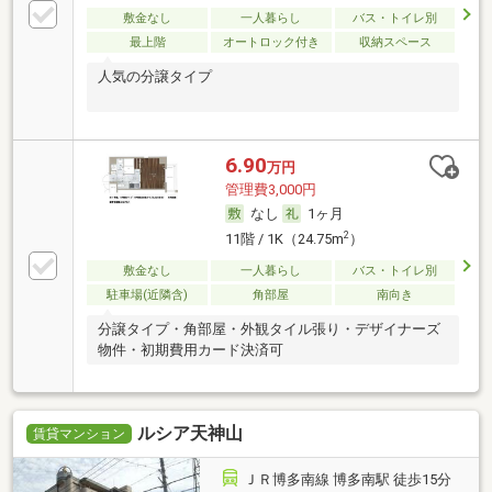
敷金なし
一人暮らし
バス・トイレ別
最上階
オートロック付き
収納スペース
人気の分譲タイプ
6.90
万円
管理費3,000円
なし
1ヶ月
2
11階 / 1K（24.75m
）
敷金なし
一人暮らし
バス・トイレ別
駐車場(近隣含)
角部屋
南向き
分譲タイプ・角部屋・外観タイル張り・デザイナーズ
物件・初期費用カード決済可
ルシア天神山
賃貸マンション
ＪＲ博多南線 博多南駅 徒歩15分