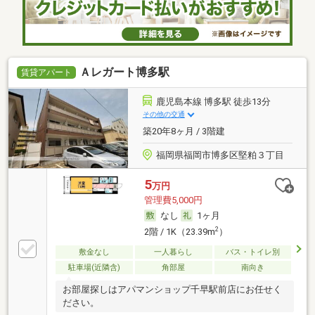
Ａレガート博多駅
賃貸アパート
鹿児島本線 博多駅 徒歩13分
その他の交通
築20年8ヶ月 / 3階建
福岡県福岡市博多区堅粕３丁目
5
万円
管理費5,000円
なし
1ヶ月
2
2階 / 1K（23.39m
）
敷金なし
一人暮らし
バス・トイレ別
駐車場(近隣含)
角部屋
南向き
お部屋探しはアパマンショップ千早駅前店にお任せく
ださい。