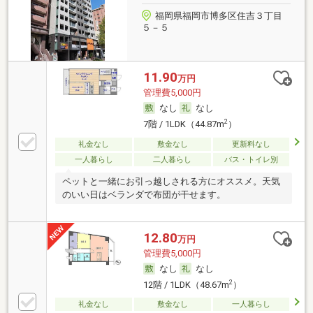
福岡県福岡市博多区住吉３丁目
５－５
11.90
万円
管理費5,000円
なし
なし
2
7階 / 1LDK（44.87m
）
礼金なし
敷金なし
更新料なし
一人暮らし
二人暮らし
バス・トイレ別
ペットと一緒にお引っ越しされる方にオススメ。天気
のいい日はベランダで布団が干せます。
12.80
万円
管理費5,000円
なし
なし
2
12階 / 1LDK（48.67m
）
礼金なし
敷金なし
一人暮らし