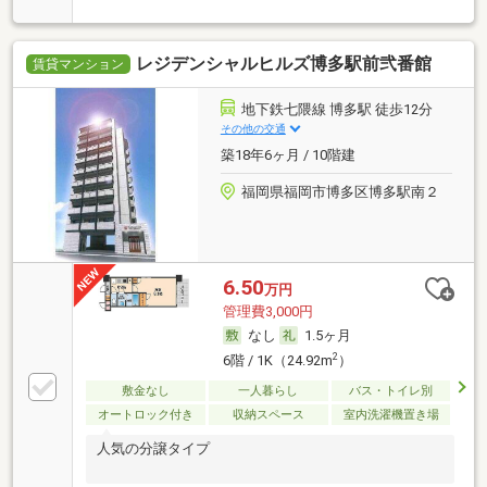
レジデンシャルヒルズ博多駅前弐番館
賃貸マンション
地下鉄七隈線 博多駅 徒歩12分
その他の交通
築18年6ヶ月 / 10階建
福岡県福岡市博多区博多駅南２
6.50
万円
管理費3,000円
なし
1.5ヶ月
2
6階 / 1K（24.92m
）
敷金なし
一人暮らし
バス・トイレ別
オートロック付き
収納スペース
室内洗濯機置き場
人気の分譲タイプ