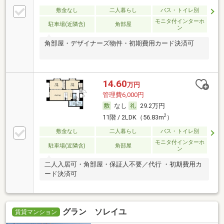
敷金なし
二人暮らし
バス・トイレ別
モニタ付インターホ
駐車場(近隣含)
角部屋
ン
角部屋・デザイナーズ物件・初期費用カード決済可
14.60
万円
管理費6,000円
なし
29.2万円
2
11階 / 2LDK（56.83m
）
敷金なし
二人暮らし
バス・トイレ別
モニタ付インターホ
駐車場(近隣含)
角部屋
ン
二人入居可・角部屋・保証人不要／代行 ・初期費用カ
ード決済可
グラン ソレイユ
賃貸マンション