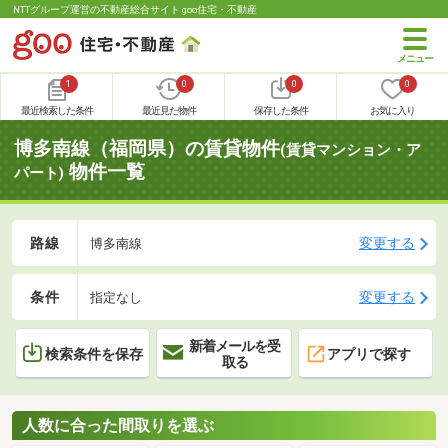
NTTグループ運営の不動産総合サイト goo住宅・不動産
1
0
0
0
最近検索した条件
最近見た物件
保存した条件
お気に入り
博多南線（福岡県）の賃貸物件
(賃貸マンション・ア
物件一覧
パート)
路線
変更する
博多南線
条件
変更する
指定なし
新着メールを受
検索条件を保存
アプリで探す
取る
人数に合った間取りを選ぶ