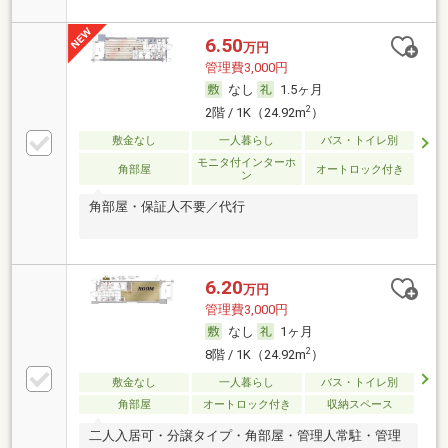
6.50
万円
管理費3,000円
なし
1.5ヶ月
2
2階 / 1K（24.92m
）
敷金なし
一人暮らし
バス・トイレ別
モニタ付インターホ
角部屋
オートロック付き
ン
角部屋・保証人不要／代行
6.20
万円
管理費3,000円
なし
1ヶ月
2
8階 / 1K（24.92m
）
敷金なし
一人暮らし
バス・トイレ別
角部屋
オートロック付き
収納スペース
二人入居可・分譲タイプ・角部屋・管理人常駐・管理