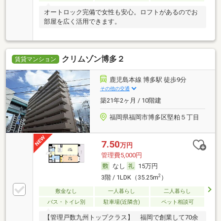
オートロック完備で女性も安心。ロフトがあるのでお
部屋を広く活用できます。
クリムゾン博多２
賃貸マンション
鹿児島本線 博多駅 徒歩9分
その他の交通
築21年2ヶ月 / 10階建
福岡県福岡市博多区堅粕５丁目
7.50
万円
管理費5,000円
なし
15万円
2
3階 / 1LDK（35.25m
）
敷金なし
一人暮らし
二人暮らし
バス・トイレ別
駐車場(近隣含)
ペット相談可
【管理戸数九州トップクラス】 福岡で創業して70余