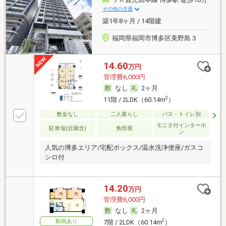
その他の交通
築1年8ヶ月 / 14階建
福岡県福岡市博多区美野島３
14.60
万円
管理費6,000円
なし
2ヶ月
2
11階 / 2LDK（60.14m
）
敷金なし
二人暮らし
バス・トイレ別
モニタ付インターホ
駐車場(近隣含)
角部屋
ン
人気の博多エリア/宅配ボックス/温水洗浄便座/ガスコ
ンロ付
14.20
万円
管理費6,000円
なし
2ヶ月
動画あり
2
7階 / 2LDK（60.14m
）