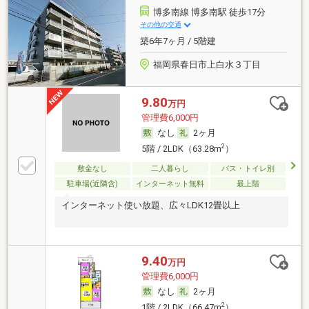
博多南線 博多南駅 徒歩17分
その他の交通
築6年7ヶ月 / 5階建
福岡県春日市上白水３丁目
9.80
万円
管理費6,000円
なし
2ヶ月
2
5階 / 2LDK（63.28m
）
敷金なし
二人暮らし
バス・トイレ別
駐車場(近隣含)
インターネット無料
最上階
インターネット使い放題、広々LDK12畳以上
9.40
万円
管理費6,000円
なし
2ヶ月
2
1階 / 2LDK（66.47m
）