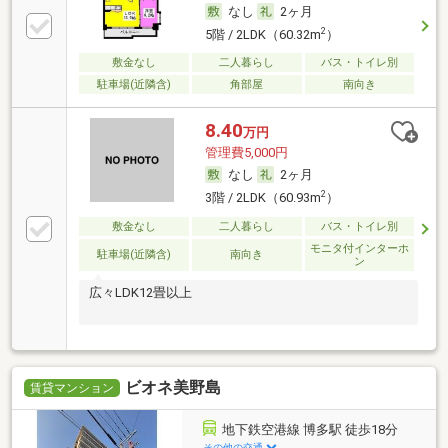
なし
2ヶ月
2
5階 / 2LDK（60.32m
）
敷金なし
二人暮らし
バス・トイレ別
駐車場(近隣含)
角部屋
南向き
8.40
万円
管理費5,000円
なし
2ヶ月
2
3階 / 2LDK（60.93m
）
敷金なし
二人暮らし
バス・トイレ別
モニタ付インターホ
駐車場(近隣含)
南向き
ン
広々LDK12畳以上
ビオネ美野島
賃貸マンション
地下鉄空港線 博多駅 徒歩18分
その他の交通