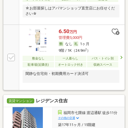
☆お部屋探しはアパマンショップ直営店にお任せくだ
さい☆
6.50
万円
管理費5,000円
なし
1ヶ月
2
9階 / 1K（24.9m
）
敷金なし
一人暮らし
バス・トイレ別
駐車場(近隣含)
オートロック付き
収納スペース
閑静な住宅街・初期費用カード決済可
レジデンス住吉
賃貸マンション
福岡市七隈線 渡辺通駅 徒歩11分
その他の交通
築17年11ヶ月 / 15階建