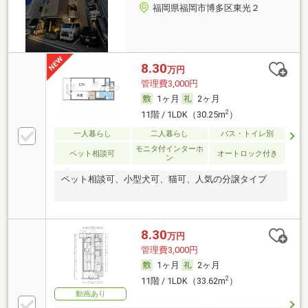
福岡県福岡市博多区東光２
8.30
万円
管理費3,000円
1ヶ月
2ヶ月
2
11階 / 1LDK（30.25m
）
一人暮らし
二人暮らし
バス・トイレ別
モニタ付インターホ
ペット相談可
オートロック付き
ン
ペット相談可、小型犬可、猫可、人気の分譲タイプ
8.30
万円
管理費3,000円
1ヶ月
2ヶ月
2
11階 / 1LDK（33.62m
）
動画あり