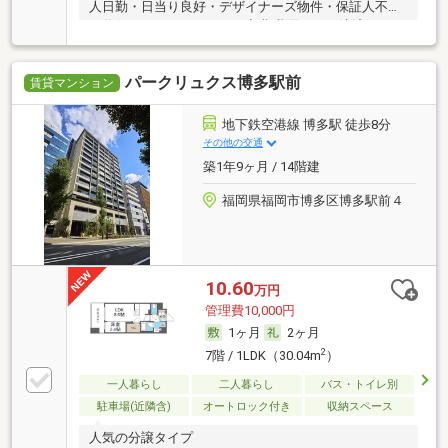
人日勤・日当り良好・デザイナーズ物件・保証人不要
／代行 ・ルームシェア可・初期費用カード決済可
パークリュクス博多駅前
賃貸マンション
地下鉄空港線 博多駅 徒歩8分
その他の交通
築1年9ヶ月 / 14階建
福岡県福岡市博多区博多駅前４
10.60
万円
管理費10,000円
1ヶ月
2ヶ月
2
7階 / 1LDK（30.04m
）
一人暮らし
二人暮らし
バス・トイレ別
駐車場(近隣含)
オートロック付き
収納スペース
人気の分譲タイプ