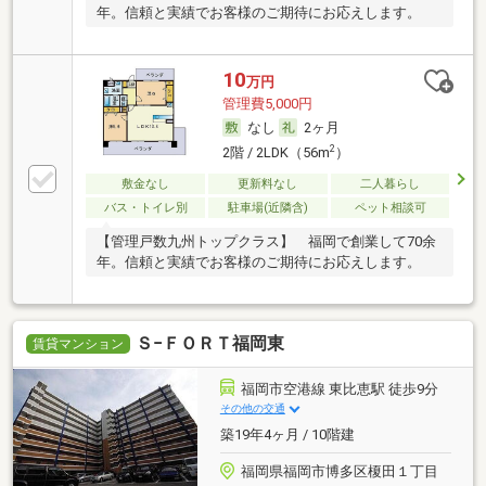
年。信頼と実績でお客様のご期待にお応えします。
10
万円
管理費5,000円
なし
2ヶ月
2
2階 / 2LDK（56m
）
敷金なし
更新料なし
二人暮らし
バス・トイレ別
駐車場(近隣含)
ペット相談可
【管理戸数九州トップクラス】 福岡で創業して70余
年。信頼と実績でお客様のご期待にお応えします。
Ｓ−ＦＯＲＴ福岡東
賃貸マンション
福岡市空港線 東比恵駅 徒歩9分
その他の交通
築19年4ヶ月 / 10階建
福岡県福岡市博多区榎田１丁目