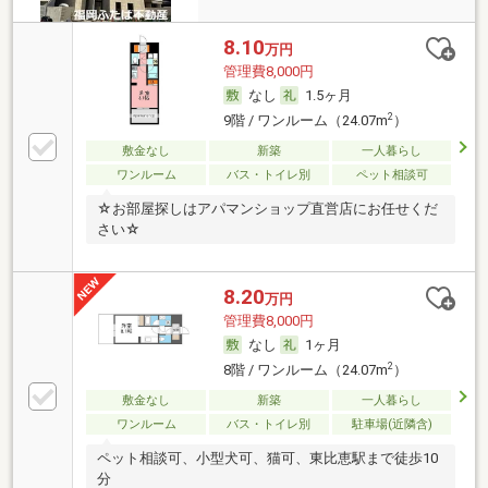
8.10
万円
管理費8,000円
なし
1.5ヶ月
2
9階 / ワンルーム（24.07m
）
敷金なし
新築
一人暮らし
ワンルーム
バス・トイレ別
ペット相談可
☆お部屋探しはアパマンショップ直営店にお任せくだ
さい☆
8.20
万円
管理費8,000円
なし
1ヶ月
2
8階 / ワンルーム（24.07m
）
敷金なし
新築
一人暮らし
ワンルーム
バス・トイレ別
駐車場(近隣含)
ペット相談可、小型犬可、猫可、東比恵駅まで徒歩10
分