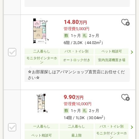
14.80
万円
管理費5,000円
1ヶ月
2ヶ月
2
6階 / 2LDK（44.02m
）
二人暮らし
バス・トイレ別
ペット相談可
モニタ付インターホ
オートロック付き
室内洗濯機置き場
ン
☆お部屋探しはアパマンショップ直営店にお任せくだ
さい☆
9.90
万円
管理費10,000円
1ヶ月
2ヶ月
2
14階 / 1LDK（30.04m
）
一人暮らし
二人暮らし
バス・トイレ別
モニタ付インターホ
ペット相談可
最上階
ン