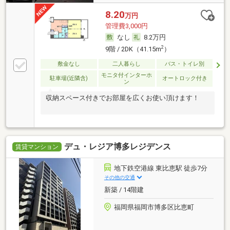
8.20
万円
管理費3,000円
なし
8.2万円
2
9階 / 2DK（41.15m
）
敷金なし
二人暮らし
バス・トイレ別
モニタ付インターホ
駐車場(近隣含)
オートロック付き
ン
収納スペース付きでお部屋を広くお使い頂けます！
デュ・レジア博多レジデンス
賃貸マンション
地下鉄空港線 東比恵駅 徒歩7分
その他の交通
新築 / 14階建
福岡県福岡市博多区比恵町