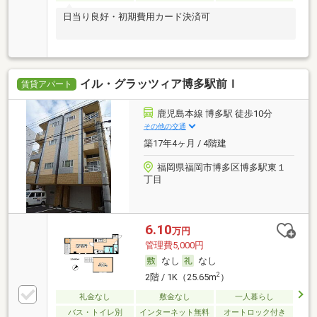
日当り良好・初期費用カード決済可
イル・グラッツィア博多駅前Ｉ
賃貸アパート
鹿児島本線 博多駅 徒歩10分
その他の交通
築17年4ヶ月 / 4階建
福岡県福岡市博多区博多駅東１
丁目
6.10
万円
管理費5,000円
なし
なし
2
2階 / 1K（25.65m
）
礼金なし
敷金なし
一人暮らし
バス・トイレ別
インターネット無料
オートロック付き