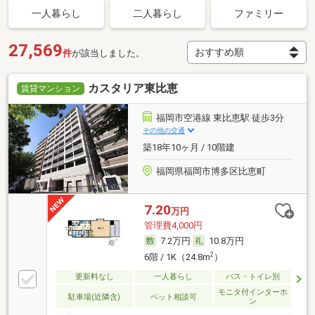
一人暮らし
二人暮らし
ファミリー
27,569
件
が該当しました。
カスタリア東比恵
賃貸マンション
福岡市空港線 東比恵駅 徒歩3分
その他の交通
築18年10ヶ月 / 10階建
福岡県福岡市博多区比恵町
7.20
万円
管理費4,000円
7.2万円
10.8万円
2
6階 / 1K（24.8m
）
更新料なし
一人暮らし
バス・トイレ別
モニタ付インターホ
駐車場(近隣含)
ペット相談可
ン