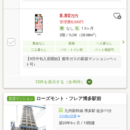
8.80
万円
管理費8,000円
なし
1.5ヶ月
2
3階 / 1LDK（28.08m
）
敷金なし
新築
一人暮らし
二人暮らし
バス・トイレ別
ペット相談可
【9月中旬入居開始】都市ガスの新築マンション♪ペッ
ト可♪
10件を表示する（全45件）
ローズモント・フレア博多駅前
賃貸マンション
九州新幹線 博多駅 徒歩11分
その他の交通
築20年6ヶ月 / 15階建