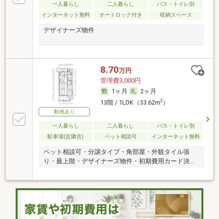
一人暮らし
二人暮らし
バス・トイレ別
インターネット無料
オートロック付き
収納スペース
デザイナーズ物件
8.70
万円
管理費3,000円
1ヶ月
2ヶ月
2
13階 / 1LDK（33.62m
）
動画あり
一人暮らし
二人暮らし
バス・トイレ別
駐車場(近隣含)
ペット相談可
インターネット無料
ペット相談可・分譲タイプ・角部屋・外観タイル張
り・最上階・デザイナーズ物件・初期費用カード決済
可