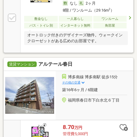
なし
2ヶ月
2
8階 / ワンルーム（29.16m
）
敷金なし
一人暮らし
ワンルーム
バス・トイレ別
インターネット無料
角部屋
オートロック付きのデザイナーズ物件。ウォークイン
クローゼットがある広めのお部屋です。
アルテール春日
賃貸マンション
博多南線 博多南駅 徒歩15分
その他の交通
築16年6ヶ月 / 6階建
福岡県春日市下白水北６丁目
8.70
万円
管理費5,000円