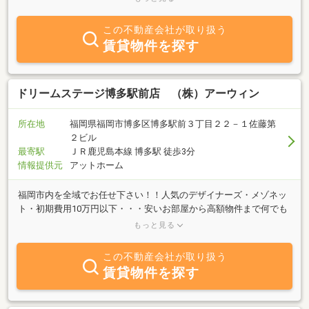
https://arukonet.jp/
この不動産会社が取り扱う
賃貸物件を探す
ドリームステージ博多駅前店 （株）アーウィン
所在地
福岡県福岡市博多区博多駅前３丁目２２－１佐藤第
２ビル
最寄駅
ＪＲ鹿児島本線 博多駅 徒歩3分
情報提供元
アットホーム
福岡市内を全域でお任せ下さい！！人気のデザイナーズ・メゾネッ
ト・初期費用10万円以下・・・安いお部屋から高額物件まで何でも
おまかせ♪☆♪ 福岡でお部屋探しはドリームステージへ♪どんな
もっと見る
条件でもきっと見つかります！女性スタッフもご対応可能です。ご
来店頂かなくてもオンライン接客・動画サービスより物件ご紹介・
この不動産会社が取り扱う
ご入居までの手続き全てオンラインも可能です◎LINEでのお問合せ
賃貸物件を探す
も受け付けております詳細は当社HPにて☆http://www.dream-
stage.net/ ←福岡一見やすいサイトです！アプリからも簡単お部屋
探しお得な情報をプッシュ通知でゲット！