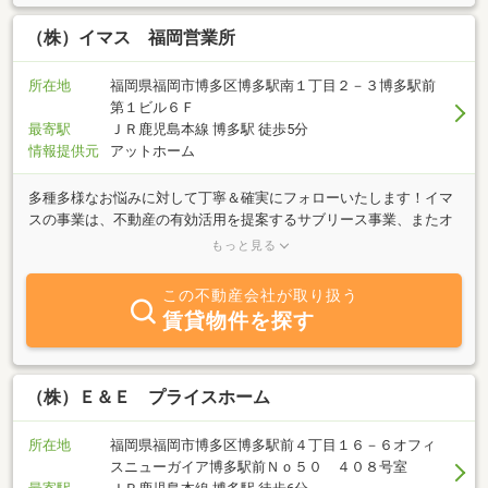
（株）イマス 福岡営業所
所在地
福岡県福岡市博多区博多駅南１丁目２－３博多駅前
第１ビル６Ｆ
最寄駅
ＪＲ鹿児島本線 博多駅 徒歩5分
情報提供元
アットホーム
多種多様なお悩みに対して丁寧＆確実にフォローいたします！イマ
スの事業は、不動産の有効活用を提案するサブリース事業、またオ
ーナー様・テナント様双方の立場を担う的確な不動産運営を実現致
もっと見る
します。
この不動産会社が取り扱う
賃貸物件を探す
（株）Ｅ＆Ｅ プライスホーム
所在地
福岡県福岡市博多区博多駅前４丁目１６－６オフィ
スニューガイア博多駅前Ｎｏ５０ ４０８号室