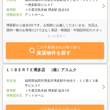
ー博多駅前ビル４Ｆ
最寄駅
ＪＲ鹿児島本線 博多駅 徒歩2分
情報提供元
アットホーム
博多駅から徒歩2分です。お気軽にお越しくださいませ。当店は、
国内一般のお客様だけではなく英語・韓国語・中国語対応のスタッ
フも在籍。グローバルな不動産会社です！賃貸は仲介手数料不要の
もっと見る
お部屋も多数ございます。お得なお部屋さがしなら、「あすみら
い」にお任せください♪
この不動産会社が取り扱う
賃貸物件を探す
ＬＩＢＥＲＴＥ博多店 （株）アスムク
所在地
福岡県福岡市博多区博多駅中央街５－１１第１３泰
平ビル３Ｆ
最寄駅
ＪＲ鹿児島本線 博多駅 徒歩1分
情報提供元
アットホーム
この不動産会社が取り扱う