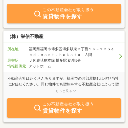
りたい」ご希望の方、不動産に関することは何でもお気軽にご相談
ください。「あなたのすまいを探します！」をモットーに豊富な情
この不動産会社が取り扱う
報力でお客様のご希望にあったスピーディーな対応を心掛けており
賃貸物件を探す
ます。是非、当社へご相談ください。
（株）栄信不動産
所在地
福岡県福岡市博多区博多駅東２丁目１６－１２Ｓｅ
ｅｄ．ｅａｓｔ．ｈａｋａｔａ ３階
最寄駅
ＪＲ鹿児島本線 博多駅 徒歩5分
情報提供元
アットホーム
不動産会社はたくさんありますが、福岡でのお部屋探しはぜひ当社
にお任せください。同じ物件でも契約をする不動産会社によって契
約金や家賃が異なる場合があります。当社ではお客様の負担を限り
もっと見る
なく軽減できるよう、ムダな費用は一切いただきません。また当社
では初期費用分割やクレジットカード決済、保証人不要、引越業者
この不動産会社が取り扱う
割引、保険加入、インターネットなどのサービスも行っております
賃貸物件を探す
ので、ご見学からご契約までスムーズにお手続きが可能です。もち
ろん相談・見学は無料となりますので、お気軽にお電話やご来店く
ださいませ。