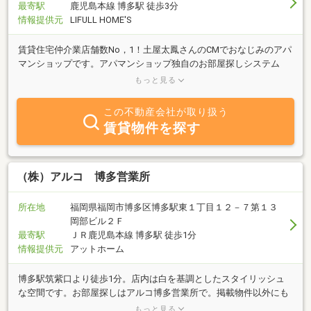
最寄駅
鹿児島本線 博多駅 徒歩3分
情報提供元
LIFULL HOME'S
賃貸住宅仲介業店舗数No，1！土屋太鳳さんのCMでおなじみのアパ
マンショップです。アパマンショップ独自のお部屋探しシステム
AOSを駆使してビッグデータよりお客様に最適なお部屋をご提案致
もっと見る
します！
この不動産会社が取り扱う
賃貸物件を探す
（株）アルコ 博多営業所
所在地
福岡県福岡市博多区博多駅東１丁目１２－７第１３
岡部ビル２Ｆ
最寄駅
ＪＲ鹿児島本線 博多駅 徒歩1分
情報提供元
アットホーム
博多駅筑紫口より徒歩1分。店内は白を基調としたスタイリッシュ
な空間です。お部屋探しはアルコ博多営業所で。掲載物件以外にも
多数の物件がありますので、ぜひ当社HP御覧下さい。
もっと見る