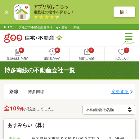
アプリ版はこちら
開く
複数社の物件を探せる！
NTTグループ運営の不動産総合サイト goo住宅・不動産
0
0
0
0
最近検索した条件
最近見た物件
保存した条件
お気に入り
博多南線の不動産会社一覧
路線
変更する
博多南線
全109
件
が該当しました。
あすみらい（株）
所在地
福岡県福岡市博多区博多駅前２丁目３－１２ブラザ