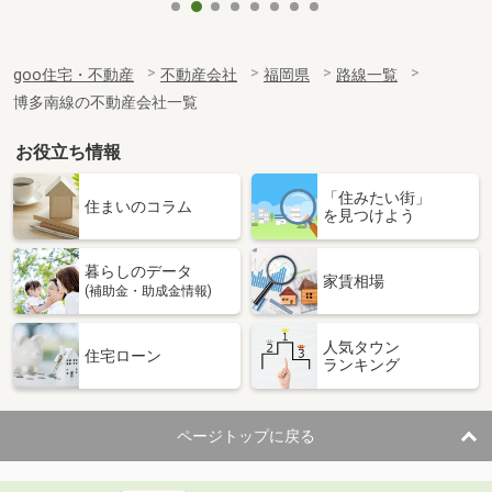
goo住宅・不動産
不動産会社
福岡県
路線一覧
博多南線の不動産会社一覧
お役立ち情報
「住みたい街」
住まいのコラム
を見つけよう
暮らしのデータ
家賃相場
(補助金・助成金情報)
人気タウン
住宅ローン
ランキング
ページトップに戻る