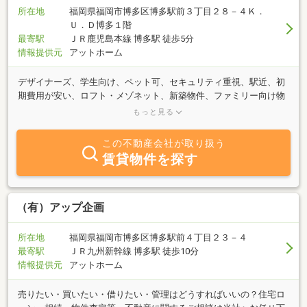
所在地
福岡県福岡市博多区博多駅前３丁目２８－４Ｋ．
Ｕ．Ｄ博多１階
最寄駅
ＪＲ鹿児島本線 博多駅 徒歩5分
情報提供元
アットホーム
デザイナーズ、学生向け、ペット可、セキュリティ重視、駅近、初
期費用が安い、ロフト・メゾネット、新築物件、ファミリー向け物
件など豊富な物件をご用意しています。福岡市内の物件は全てご紹
もっと見る
介が可能です！まずはご相談だけ、という方でもお気軽にお問い合
わせください♪
この不動産会社が取り扱う
賃貸物件を探す
（有）アップ企画
所在地
福岡県福岡市博多区博多駅前４丁目２３－４
最寄駅
ＪＲ九州新幹線 博多駅 徒歩10分
情報提供元
アットホーム
売りたい・買いたい・借りたい・管理はどうすればいいの？住宅ロ