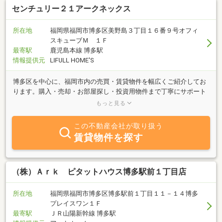
https://yappli.plus/dreamstage_athome
センチュリー２１アークネックス
所在地
福岡県福岡市博多区美野島３丁目１６番９号オフィ
スキューブＭ １Ｆ
最寄駅
鹿児島本線 博多駅
情報提供元
LIFULL HOME'S
博多区を中心に、福岡市内の売買・賃貸物件を幅広くご紹介してお
ります。購入・売却・お部屋探し・投資用物件まで丁寧にサポート
いたします。中国語での対応も可能です。初めての方もお気軽にご
もっと見る
相談ください。
この不動産会社が取り扱う
賃貸物件を探す
（株）Ａｒｋ ピタットハウス博多駅前１丁目店
所在地
福岡県福岡市博多区博多駅前１丁目１１－１４博多
プレイスワン１Ｆ
最寄駅
ＪＲ山陽新幹線 博多駅