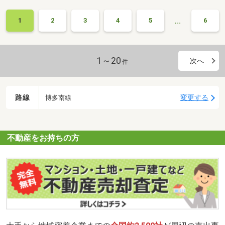
…
1
2
3
4
5
6
1～20
次へ
件
路線
変更する
博多南線
不動産をお持ちの方