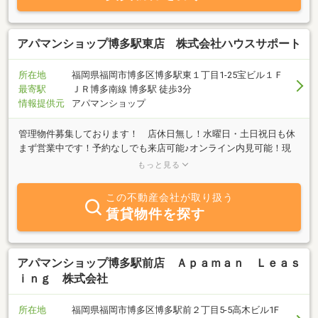
アパマンショップ博多駅東店 株式会社ハウスサポート
所在地
福岡県福岡市博多区博多駅東１丁目1-25宝ビル１Ｆ
最寄駅
ＪＲ博多南線 博多駅 徒歩3分
情報提供元
アパマンショップ
管理物件募集しております！ 店休日無し！水曜日・土日祝日も休
まず営業中です！予約なしでも来店可能♪オンライン内見可能！現
地待ち合わせも可能♪女性スタッフ在籍しています。売買・テナン
もっと見る
ト物件のご紹介可能。宅地建物取引士・賃貸不動産経営管理士・賃
貸住宅メンテナンス主任者も在籍中。
この不動産会社が取り扱う
賃貸物件を探す
アパマンショップ博多駅前店 Ａｐａｍａｎ Ｌｅａｓ
ｉｎｇ 株式会社
所在地
福岡県福岡市博多区博多駅前２丁目5-5高木ビル1F