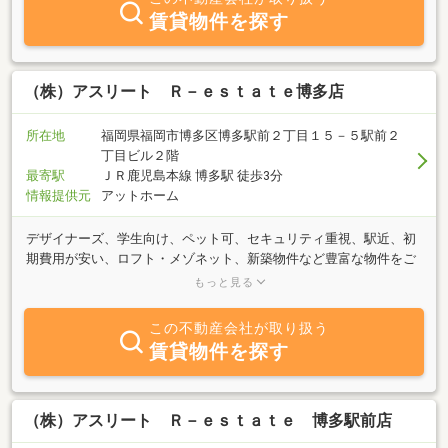
賃貸物件を探す
（株）アスリート Ｒ－ｅｓｔａｔｅ博多店
所在地
福岡県福岡市博多区博多駅前２丁目１５－５駅前２
丁目ビル２階
最寄駅
ＪＲ鹿児島本線 博多駅 徒歩3分
情報提供元
アットホーム
デザイナーズ、学生向け、ペット可、セキュリティ重視、駅近、初
期費用が安い、ロフト・メゾネット、新築物件など豊富な物件をご
用意しています。福岡の賃貸マンション、賃貸アパート、賃貸管理
もっと見る
のことなら株式会社アスリートR-estate博多店へご相談ください。
この不動産会社が取り扱う
賃貸物件を探す
（株）アスリート Ｒ－ｅｓｔａｔｅ 博多駅前店