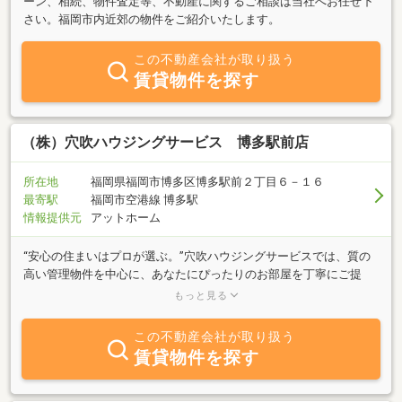
ーン、相続、物件査定等、不動産に関するご相談は当社へお任せ下
さい。福岡市内近郊の物件をご紹介いたします。
この不動産会社が取り扱う
賃貸物件を探す
（株）穴吹ハウジングサービス 博多駅前店
所在地
福岡県福岡市博多区博多駅前２丁目６－１６
最寄駅
福岡市空港線 博多駅
情報提供元
アットホーム
“安心の住まいはプロが選ぶ。”穴吹ハウジングサービスでは、質の
高い管理物件を中心に、あなたにぴったりのお部屋を丁寧にご提
案。写真だけではわからない物件の魅力も、スタッフがしっかりお
もっと見る
伝えします！お部屋探しは、信頼できる会社でお任せください。
この不動産会社が取り扱う
賃貸物件を探す