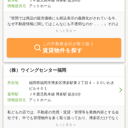
最寄駅
ＪＲ鹿児島本線 博多駅 徒歩6分
情報提供元
アットホーム
『世間では商品の販売価格にも税込表示の義務化がされている今、
なぜ不動産情報に関してはこんなにも不透明なのか．．．』そのよ
うな常識を変えるべく、プライスホームでは全物件の初期費用＆月
もっと見る
額費用を完全掲載しております。安心してお部屋探しを楽しんで頂
けるようにHP内で公開中です。好条件のお部屋を選ぶように、好条
この不動産会社が取り扱う
件の不動産会社も選択出来るべきだと私共は考えております。どこ
賃貸物件を探す
よりも良い条件で皆様のお手伝いが出来るように、また、【お部屋
探しのニュースタンダード】となれるように、日々頑張ってまいり
ます！！
（株）ウイングセンター福岡
所在地
福岡県福岡市博多区博多駅東２丁目４－３０いわき
ビル４０１
最寄駅
ＪＲ鹿児島本線 博多駅 徒歩2分
情報提供元
アットホーム
私どもの店では、不動産の売買・賃貸・管理等を業務内容とする会
社です。中でも管理物件を多く取り扱っており、博多区だけでなく
福岡市内も幅広く扱っております。「売りたい」「買いたい」「借
もっと見る