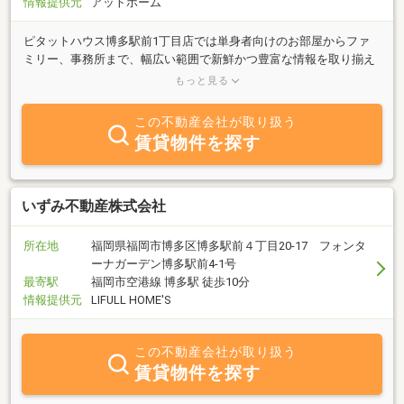
情報提供元
アットホーム
ピタットハウス博多駅前1丁目店では単身者向けのお部屋からファ
ミリー、事務所まで、幅広い範囲で新鮮かつ豊富な情報を取り揃え
ております♪経験豊富なスタッフが、お客様にあった物件をご提案
もっと見る
しますので安心してお任せください。また、「所有物件を貸し出し
たい」「購入・売却をしたい」といった事も、お気軽にご相談下さ
この不動産会社が取り扱う
い。お客様のご来店・お問い合わせをを心よりお待ちしておりま
賃貸物件を探す
す。
いずみ不動産株式会社
所在地
福岡県福岡市博多区博多駅前４丁目20-17 フォンタ
ーナガーデン博多駅前4-1号
最寄駅
福岡市空港線 博多駅 徒歩10分
情報提供元
LIFULL HOME'S
この不動産会社が取り扱う
賃貸物件を探す