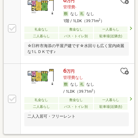
6
万円
管理費-
なし
なし
2
1階 / 1LDK（39.71m
）
礼金なし
敷金なし
一人暮らし
二人暮らし
バス・トイレ別
駐車場(近隣含)
☆臼杵市海添の平屋戸建です☆水回りも広く室内綺麗
な1ＬＤＫです♪
6
万円
管理費なし
なし
なし
2
/ 1LDK（39.71m
）
礼金なし
敷金なし
一人暮らし
二人暮らし
バス・トイレ別
駐車場(近隣含)
二人入居可・フリーレント