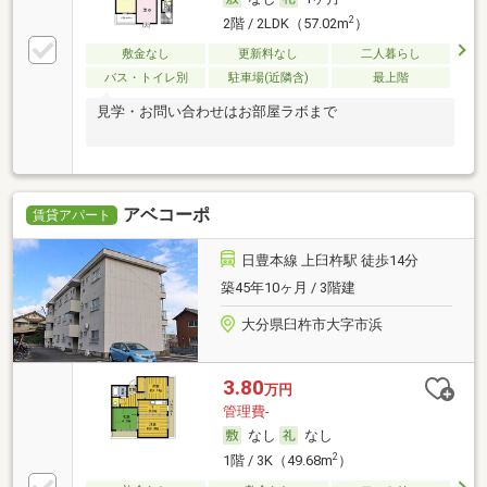
2
2階 / 2LDK（57.02m
）
敷金なし
更新料なし
二人暮らし
バス・トイレ別
駐車場(近隣含)
最上階
見学・お問い合わせはお部屋ラボまで
アベコーポ
賃貸アパート
日豊本線 上臼杵駅 徒歩14分
築45年10ヶ月 / 3階建
大分県臼杵市大字市浜
3.80
万円
管理費-
なし
なし
2
1階 / 3K（49.68m
）