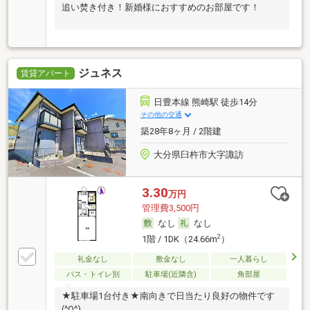
追い焚き付き！新婚様におすすめのお部屋です！
ジュネス
賃貸アパート
日豊本線 熊崎駅 徒歩14分
その他の交通
築28年8ヶ月 / 2階建
大分県臼杵市大字諏訪
3.30
万円
管理費3,500円
なし
なし
2
1階 / 1DK（24.66m
）
礼金なし
敷金なし
一人暮らし
バス・トイレ別
駐車場(近隣含)
角部屋
★駐車場1台付き★南向きで日当たり良好の物件です
(^O^)