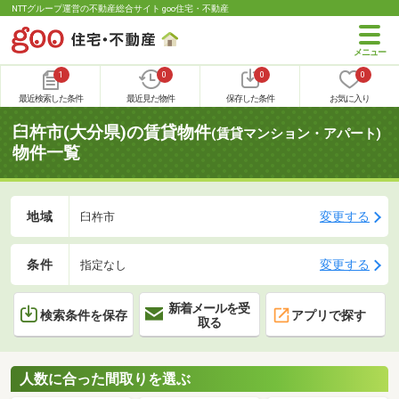
NTTグループ運営の不動産総合サイト goo住宅・不動産
1
0
0
0
最近検索した条件
最近見た物件
保存した条件
お気に入り
臼杵市(大分県)の賃貸物件
(賃貸マンション・アパート)
物件一覧
地域
変更する
臼杵市
条件
変更する
指定なし
新着メールを受
検索条件を保存
アプリで探す
取る
人数に合った間取りを選ぶ