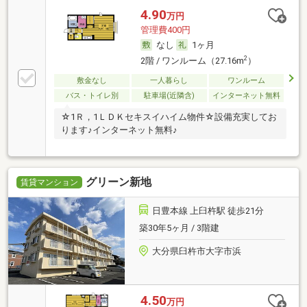
4.90
万円
管理費400円
なし
1ヶ月
2
2階 / ワンルーム（27.16m
）
敷金なし
一人暮らし
ワンルーム
バス・トイレ別
駐車場(近隣含)
インターネット無料
☆1Ｒ，1ＬＤＫセキスイハイム物件☆設備充実してお
ります♪インターネット無料♪
グリーン新地
賃貸マンション
日豊本線 上臼杵駅 徒歩21分
築30年5ヶ月 / 3階建
大分県臼杵市大字市浜
4.50
万円