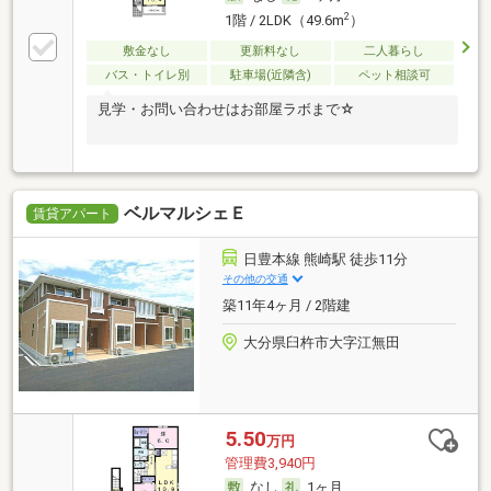
2
1階 / 2LDK（49.6m
）
敷金なし
更新料なし
二人暮らし
バス・トイレ別
駐車場(近隣含)
ペット相談可
見学・お問い合わせはお部屋ラボまで☆
ベルマルシェＥ
賃貸アパート
日豊本線 熊崎駅 徒歩11分
その他の交通
築11年4ヶ月 / 2階建
大分県臼杵市大字江無田
5.50
万円
管理費3,940円
なし
1ヶ月