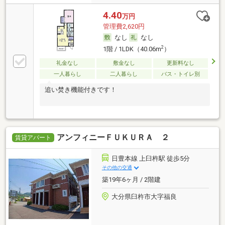
4.40
万円
管理費2,620円
なし
なし
2
1階 / 1LDK（40.06m
）
礼金なし
敷金なし
更新料なし
一人暮らし
二人暮らし
バス・トイレ別
追い焚き機能付きです！
アンフィニーＦＵＫＵＲＡ ２
賃貸アパート
日豊本線 上臼杵駅 徒歩5分
その他の交通
築19年6ヶ月 / 2階建
大分県臼杵市大字福良