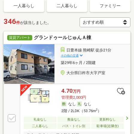
一人暮らし
二人暮らし
ファミリー
346
件
が該当しました。
グランドゥールじゅんＡ棟
賃貸アパート
日豊本線 熊崎駅 徒歩21分
その他の交通
築29年6ヶ月 / 2階建
大分県臼杵市大字戸室
4.70
万円
管理費2,000円
なし
なし
2
2階 / 2LDK（53.76m
）
礼金なし
敷金なし
更新料なし
二人暮らし
バス・トイレ別
駐車場(近隣含)