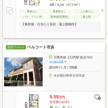
2
2階 / 2LDK（57.21m
）
敷金なし
更新料なし
二人暮らし
バス・トイレ別
駐車場(近隣含)
最上階
【角部屋・日当たり良好・最上階物件】
ベルコート市浜
賃貸アパート
日豊本線 上臼杵駅 徒歩16分
その他の交通
築20年7ヶ月 / 2階建
大分県臼杵市大字市浜
5.55
万円
管理費3,820円
なし
なし