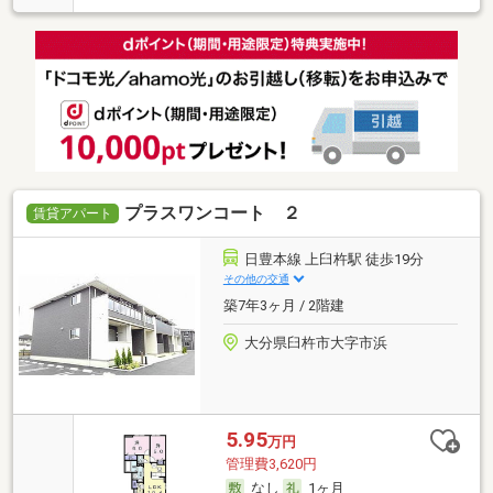
プラスワンコート ２
賃貸アパート
日豊本線 上臼杵駅 徒歩19分
その他の交通
築7年3ヶ月 / 2階建
大分県臼杵市大字市浜
5.95
万円
管理費3,620円
なし
1ヶ月