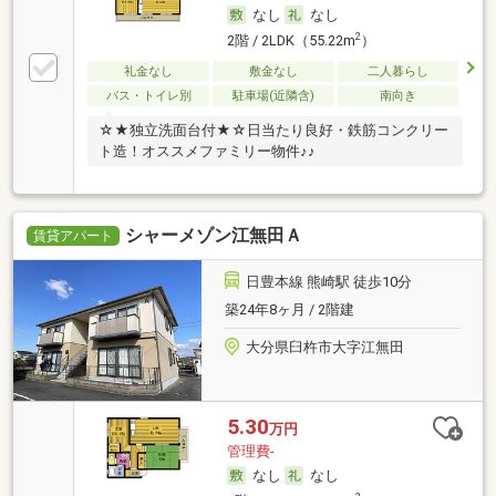
なし
なし
2
2階 / 2LDK（55.22m
）
礼金なし
敷金なし
二人暮らし
バス・トイレ別
駐車場(近隣含)
南向き
☆★独立洗面台付★☆日当たり良好・鉄筋コンクリー
ト造！オススメファミリー物件♪♪
シャーメゾン江無田Ａ
賃貸アパート
日豊本線 熊崎駅 徒歩10分
築24年8ヶ月 / 2階建
大分県臼杵市大字江無田
5.30
万円
管理費-
なし
なし