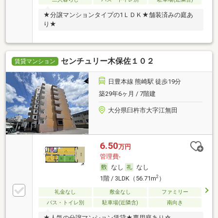
★分譲マンションタイプの1ＬＤＫ★舗装済みの庭あ
り★
センチュリー木保佐１０２
賃貸マンション
日豊本線 熊崎駅 徒歩19分
築29年6ヶ月 / 7階建
大分県臼杵市大字江無田
6.50
万円
管理費-
なし
なし
2
1階 / 3LDK（56.71m
）
礼金なし
敷金なし
ファミリー
バス・トイレ別
駐車場(近隣含)
南向き
★人気の分譲マンション賃貸★専用庭あり☆