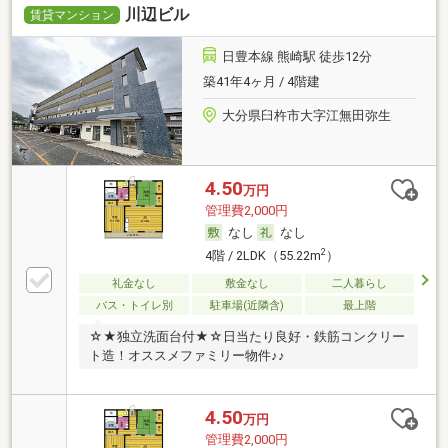
川辺ビル
賃貸マンション
日豊本線 熊崎駅 徒歩12分
築41年4ヶ月 / 4階建
大分県臼杵市大字江無田弥生
4.50
万円
管理費2,000円
なし
なし
2
4階 / 2LDK（55.22m
）
礼金なし
敷金なし
二人暮らし
バス・トイレ別
駐車場(近隣含)
最上階
☆★独立洗面台付★☆日当たり良好・鉄筋コンクリー
ト造！オススメファミリー物件♪♪
4.50
万円
管理費2,000円