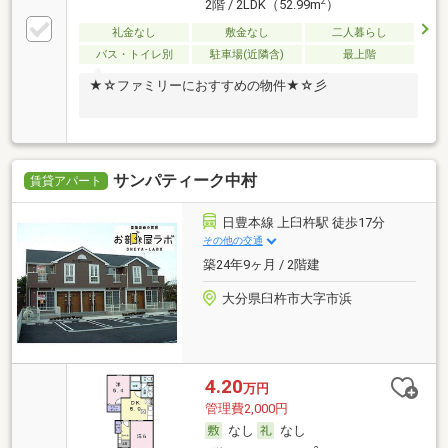
2
2階 / 2LDK（52.99m
）
礼金なし
敷金なし
二人暮らし
バス・トイレ別
駐車場(近隣含)
最上階
★☆ファミリーにおすすめの物件★☆彡
サンパティーク中村
賃貸アパート
日豊本線 上臼杵駅 徒歩17分
その他の交通
築24年9ヶ月 / 2階建
大分県臼杵市大字市浜
4.20
万円
管理費2,000円
なし
なし