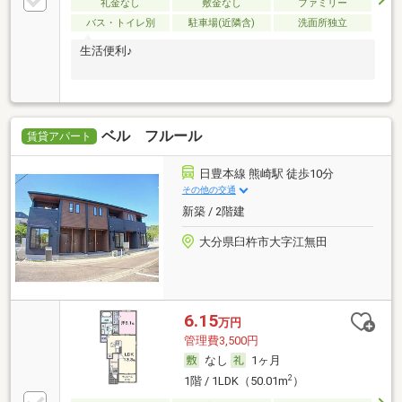
礼金なし
敷金なし
ファミリー
バス・トイレ別
駐車場(近隣含)
洗面所独立
生活便利♪
ベル フルール
賃貸アパート
日豊本線 熊崎駅 徒歩10分
その他の交通
新築 / 2階建
大分県臼杵市大字江無田
6.15
万円
管理費3,500円
なし
1ヶ月
2
1階 / 1LDK（50.01m
）