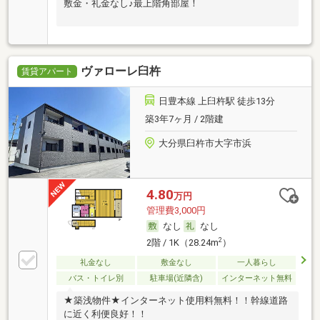
敷金・礼金なし♪最上階角部屋！
ヴァローレ臼杵
賃貸アパート
日豊本線 上臼杵駅 徒歩13分
築3年7ヶ月 / 2階建
大分県臼杵市大字市浜
4.80
万円
管理費3,000円
なし
なし
2
2階 / 1K（28.24m
）
礼金なし
敷金なし
一人暮らし
バス・トイレ別
駐車場(近隣含)
インターネット無料
★築浅物件★インターネット使用料無料！！幹線道路
に近く利便良好！！