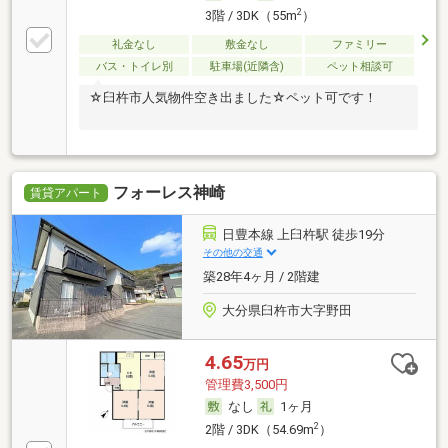
2
3階 / 3DK（55m
）
礼金なし
敷金なし
ファミリー
バス・トイレ別
駐車場(近隣含)
ペット相談可
☆臼杵市人気物件空き出ました☆ペット可です！
フォーレス神崎
賃貸アパート
日豊本線 上臼杵駅 徒歩19分
その他の交通
築28年4ヶ月 / 2階建
大分県臼杵市大字野田
4.65
万円
管理費3,500円
なし
1ヶ月
2
2階 / 3DK（54.69m
）