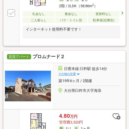
2
2階 / 2LDK（58.86m
）
礼金なし
敷金なし
更新料なし
二人暮らし
バス・トイレ別
駐車場(近隣含)
インターネット使用料不要です！
プロムナード２
賃貸アパート
日豊本線 臼杵駅 徒歩14分
その他の交通
築19年6ヶ月 / 2階建
大分県臼杵市大字海添
4.80
万円
管理費3,520円
なし
1ヶ月