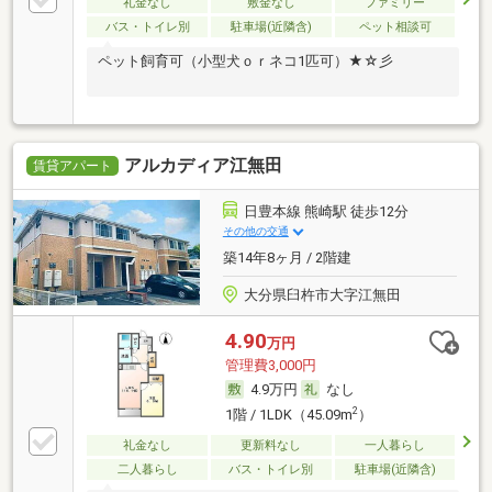
礼金なし
敷金なし
ファミリー
バス・トイレ別
駐車場(近隣含)
ペット相談可
ペット飼育可（小型犬ｏｒネコ1匹可）★☆彡
アルカディア江無田
賃貸アパート
日豊本線 熊崎駅 徒歩12分
その他の交通
築14年8ヶ月 / 2階建
大分県臼杵市大字江無田
4.90
万円
管理費3,000円
4.9万円
なし
2
1階 / 1LDK（45.09m
）
礼金なし
更新料なし
一人暮らし
二人暮らし
バス・トイレ別
駐車場(近隣含)