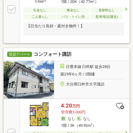
2
1階 / 2DK（42.77m
）
礼金なし
敷金なし
更新料なし
二人暮らし
バス・トイレ別
駐車場(近隣含)
【日当たり良好・庭付き物件！】
コンフォート諏訪
賃貸アパート
日豊本線 臼杵駅 徒歩28分
築25年6ヶ月 / 2階建
大分県臼杵市大字諏訪
4.20
万円
管理費3,000円
なし
なし
2
1階 / 3K（49.92m
）