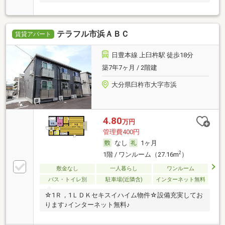
テラフル市浜ＡＢＣ
賃貸アパート
日豊本線 上臼杵駅 徒歩18分
築7年7ヶ月 / 2階建
大分県臼杵市大字市浜
4.80
万円
管理費400円
なし
1ヶ月
2
1階 / ワンルーム（27.16m
）
敷金なし
一人暮らし
ワンルーム
バス・トイレ別
駐車場(近隣含)
インターネット無料
☆1Ｒ，1ＬＤＫセキスイハイム物件☆設備充実してお
ります♪インターネット無料♪