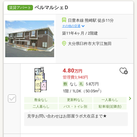
ベルマルシェＤ
賃貸アパート
日豊本線 熊崎駅 徒歩11分
その他の交通
築11年4ヶ月 / 2階建
大分県臼杵市大字江無田
4.80
万円
管理費3,940円
なし
5.8万円
2
1階 / 1LDK（50.05m
）
敷金なし
更新料なし
一人暮らし
二人暮らし
バス・トイレ別
駐車場(近隣含)
見学お問い合わせはお部屋ラボ大在店まで★