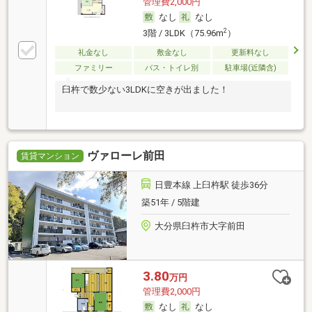
管理費2,000円
なし
なし
2
3階 / 3LDK（75.96m
）
礼金なし
敷金なし
更新料なし
ファミリー
バス・トイレ別
駐車場(近隣含)
臼杵で数少ない3LDKに空きが出ました！
ヴァローレ前田
賃貸マンション
日豊本線 上臼杵駅 徒歩36分
築51年 / 5階建
大分県臼杵市大字前田
3.80
万円
管理費2,000円
なし
なし