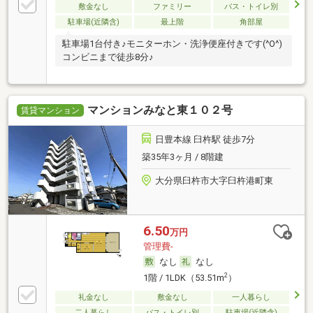
敷金なし
ファミリー
バス・トイレ別
駐車場(近隣含)
最上階
角部屋
駐車場1台付き♪モニターホン・洗浄便座付きです(^O^)
コンビニまで徒歩8分♪
マンションみなと東１０２号
賃貸マンション
日豊本線 臼杵駅 徒歩7分
築35年3ヶ月 / 8階建
大分県臼杵市大字臼杵港町東
6.50
万円
管理費-
なし
なし
2
1階 / 1LDK（53.51m
）
礼金なし
敷金なし
一人暮らし
二人暮らし
バス・トイレ別
駐車場(近隣含)