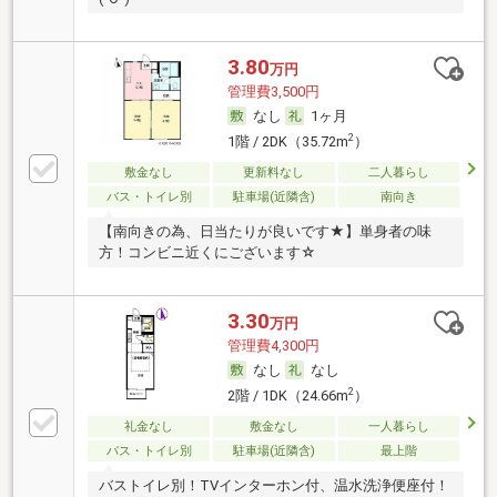
3.80
万円
管理費3,500円
なし
1ヶ月
2
1階 / 2DK（35.72m
）
敷金なし
更新料なし
二人暮らし
バス・トイレ別
駐車場(近隣含)
南向き
【南向きの為、日当たりが良いです★】単身者の味
方！コンビニ近くにございます☆
3.30
万円
管理費4,300円
なし
なし
2
2階 / 1DK（24.66m
）
礼金なし
敷金なし
一人暮らし
バス・トイレ別
駐車場(近隣含)
最上階
バストイレ別！TVインターホン付、温水洗浄便座付！