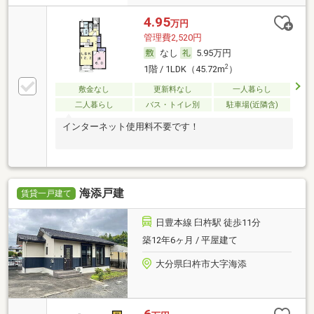
4.95
万円
管理費2,520円
なし
5.95万円
2
1階 / 1LDK（45.72m
）
敷金なし
更新料なし
一人暮らし
二人暮らし
バス・トイレ別
駐車場(近隣含)
インターネット使用料不要です！
海添戸建
賃貸一戸建て
日豊本線 臼杵駅 徒歩11分
築12年6ヶ月 / 平屋建て
大分県臼杵市大字海添