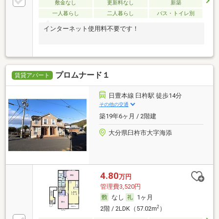
敷金なし
更新料なし
新築
一人暮らし
二人暮らし
バス・トイレ別
インターネット使用料不要です！
プロムナード１
賃貸アパート
日豊本線 臼杵駅 徒歩14分
その他の交通
築19年6ヶ月 / 2階建
大分県臼杵市大字海添
4.80
万円
管理費3,520円
なし
1ヶ月
2
2階 / 2LDK（57.02m
）