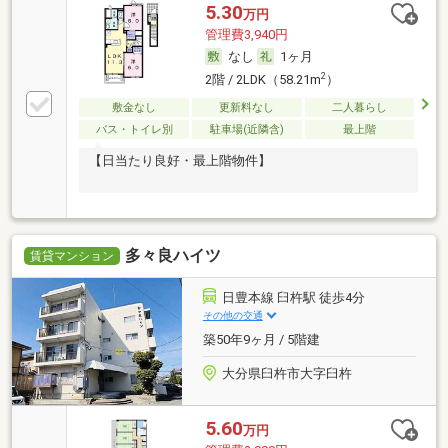
5.30
万円
管理費3,940円
なし
1ヶ月
2
2階 / 2LDK（58.21m
）
敷金なし
更新料なし
二人暮らし
バス・トイレ別
駐車場(近隣含)
最上階
【日当たり良好・最上階物件】
多々良ハイツ
賃貸マンション
日豊本線 臼杵駅 徒歩4分
その他の交通
築50年9ヶ月 / 5階建
大分県臼杵市大字臼杵
5.60
万円