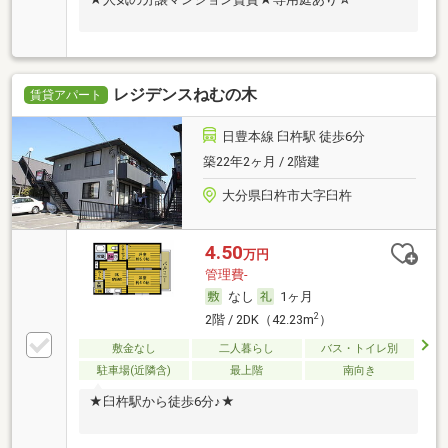
レジデンスねむの木
賃貸アパート
日豊本線 臼杵駅 徒歩6分
築22年2ヶ月 / 2階建
大分県臼杵市大字臼杵
4.50
万円
管理費-
なし
1ヶ月
2
2階 / 2DK（42.23m
）
敷金なし
二人暮らし
バス・トイレ別
駐車場(近隣含)
最上階
南向き
★臼杵駅から徒歩6分♪★