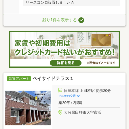
リースコンロ設置しました☆
残り1件を表示する
ベイサイドテラス１
賃貸アパート
日豊本線 上臼杵駅 徒歩20分
その他の交通
築20年 / 2階建
大分県臼杵市大字市浜