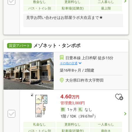
敷金なし
更新料なし
二人暮らし
バス・トイレ別
駐車場(近隣含)
最上階
見学お問い合わせはお部屋ラボ大在店まで★
メゾネット・タンポポ
賃貸アパート
日豊本線 上臼杵駅 徒歩15分
その他の交通
築16年8ヶ月 / 2階建
大分県臼杵市大字野田
4.60
万円
管理費3,000円
1ヶ月
なし
2
1階 / 1DK（39.67m
）
礼金なし
更新料なし
一人暮らし
バス・トイレ別
駐車場(近隣含)
南向き