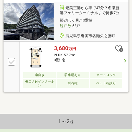
ん保証」サービスをご用意しております。※保証内容
の制限・保証限度額の設定あり◆設備トラブルの問い
奄美空港から車で47分？名瀬新
合わせを24時間受付対応◆成約されたお客様には、突
港フェリーターミナルまで徒歩7分
発的な設備トラブルに対応する「駆けつけ」サービス
築2年3ヶ月/10階建
を提供しております。※対象期間・対象者・対象設備
総戸数
52戸
等の諸条件あり
鹿児島県奄美市名瀬矢之脇町
3,680
万円
2
2LDK 57.7m
3階 南
南向き
駐車場あり
オートロック
モニタ付インターホ
所有権
ペット相談可
ン
1～2
棟