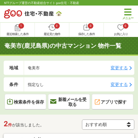
NTTグループ運営の不動産総合サイト goo住宅・不動産
1
0
0
0
最近検索した条件
最近見た物件
保存した条件
お気に入り
奄美市(鹿児島県)の中古マンション 物件一覧
地域
変更する
奄美市
条件
変更する
指定なし
新着メールを受
検索条件を保存
アプリで探す
取る
2
件
が該当しました。