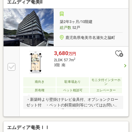
エムディア奄美Ⅱ
築2年3ヶ月/10階建
総戸数
52戸
鹿児島県奄美市名瀬矢之脇町
3,680
万円
2
2LDK 57.7m
3階 南
モニタ付インターホ
南向き
駐車場あり
ン
所有権
ペット相談可
エレベーター
・新築時より壁掛けテレビ金具付、オプションクロー
ゼット付 ・ペットの飼育細則等についてはお問い合
わせください。・交通：奄美空港から車で４７分。名
瀬新港フェリーターミナルまで徒歩７分◆3年間の設
備保証つき◆弊社から直接ご購入いただいたお客様に
エムディア奄美ＩＩ
は、指定設備の故障時に修理費用を軽減する「あんし