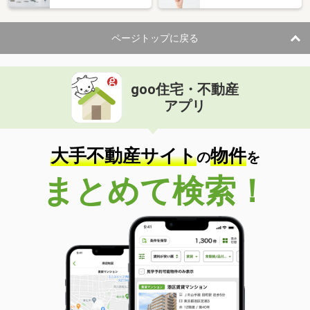
ページトップに戻る
goo住宅・不動産
アプリ
大手不動産サイト
物件
の
を
まとめて検索！