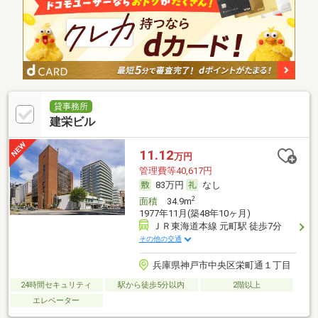
貸事務所
建栄ビル
11.12
万円
管理費等40,617円
83万円
なし
2
面積
34.9m
1977年11月(築48年10ヶ月)
ＪＲ東海道本線 元町駅 徒歩7分
その他の交通
兵庫県神戸市中央区栄町通１丁目
24時間セキュリティ
駅から徒歩5分以内
2階以上
エレベーター