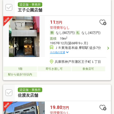
貸店舗・事務所
王子公園店舗
11
万円
管理費等なし
なし(80万円)
なし(40万円)
2
面積
19m
1957年12月(築68年9ヶ月)
ＪＲ東海道本線 摩耶駅 徒歩7分
その他の交通
兵庫県神戸市灘区王子町１丁目
1階
即引き渡し可
飲食店可
駅から徒歩1分以内
貸店舗・事務所
佐渡友店舗
19.80
万円
管理費等なし