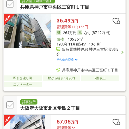
貸店舗（建物一部）
兵庫県神戸市中央区三宮町１丁目
36.49
万円
管理費等119,156円
264万円
なし(87.12万円)
2
面積
105.35m
1980年11月(築45年10ヶ月)
阪急電鉄神戸線 神戸三宮駅 徒歩5
分
その他の交通
兵庫県神戸市中央区三宮町１丁目
即引き渡し可
駅から徒歩5分以内
2階以上
エレベーター
貸事務所
大阪府大阪市北区堂島２丁目
67.06
万円
管理費等なし