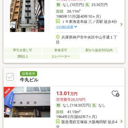
なし(10万円)
25.30万円
2
面積
26.11m
1985年11月(築40年10ヶ月)
ＪＲ東海道本線 三ノ宮駅 徒歩4分
その他の交通
兵庫県神戸市中央区中山手通１丁
目
即引き渡し可
飲食店可
駅から徒歩5分以内
2階以上
エレベーター
貸事務所
牛丸ビル
13.01
万円
管理費等20,570円
なし(118.30万円)
なし
2
面積
41.15m
1964年2月(築62年7ヶ月)
阪急電鉄宝塚線 大阪梅田駅 徒歩4
分