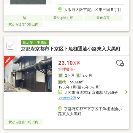
大阪府大阪市淀川区東三国５丁目
1階
即引き渡し可
飲食店可
駅から徒歩10分以内
貸店舗・事務所
京都府京都市下京区下魚棚通油小路東入大黒町
23.10
万円
管理費等-
2ヶ月
2ヶ月
2
面積
55.66m
1950年1月(築76年8ヶ月)
ＪＲ東海道本線 京都駅 徒歩8分
その他の交通
京都府京都市下京区下魚棚通油小
路東入大黒町
駅から徒歩10分以内