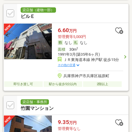
貸店舗（建物一部）
ビルＥ
6.60
万円
管理費等5,000円
なし
なし
2
面積
30m
1991年3月(築35年6ヶ月)
ＪＲ東海道本線 神戸駅 徒歩15分
その他の交通
兵庫県神戸市兵庫区福原町
即引き渡し可
駅から徒歩5分以内
2階以上
貸店舗・事務所
竹園マンション
9.35
万円
管理費等なし