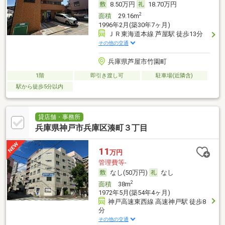
8.50万円
18.70万円
2
面積
29.16m
1996年2月(築30年7ヶ月)
ＪＲ東海道本線 芦屋駅 徒歩13分
その他の交通
兵庫県芦屋市竹園町
1階
即引き渡し可
駐車場(近隣含)
駅から徒歩5分以内
貸店舗・事務所
兵庫県神戸市兵庫区湊町３丁目
11
万円
管理費等-
なし(50万円)
なし
2
面積
38m
1972年5月(築54年4ヶ月)
神戸高速東西線 高速神戸駅 徒歩8
分
その他の交通