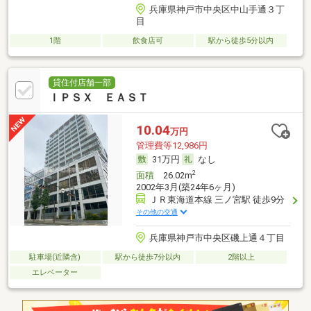
兵庫県神戸市中央区中山手通３丁
目
1階
飲食店可
駅から徒歩5分以内
貸住付店舗一部
ＩＰＳＸ ＥＡＳＴ
10.04
万円
管理費等12,986円
31万円
なし
2
面積
26.02m
2002年3月(築24年6ヶ月)
ＪＲ東海道本線 三ノ宮駅 徒歩9分
その他の交通
兵庫県神戸市中央区磯上通４丁目
駐車場(近隣含)
駅から徒歩7分以内
2階以上
エレベーター