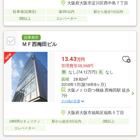
大阪府大阪市淀川区西中島７丁目
駐車場(近隣含)
築3年以内
駅から徒歩1分以内
2階以上
エレベーター
貸事務所
ＭＦ西梅田ビル
13.43
万円
管理費等38,368円
なし(74.12万円)
なし
2
面積
28.82m
2010年1月(築16年8ヶ月)
大阪メトロ四つ橋線 西梅田駅 徒歩
7分
その他の交通
大阪府大阪市福島区福島５丁目
24時間セキュリティ
駅から徒歩5分以内
2階以上
エレベーター