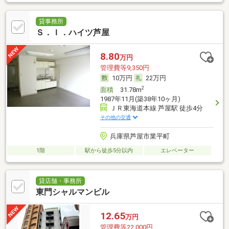
貸事務所
Ｓ．Ｉ．ハイツ芦屋
8.80
万円
管理費等9,350円
10万円
22万円
2
面積
31.78m
1987年11月(築38年10ヶ月)
ＪＲ東海道本線 芦屋駅 徒歩4分
その他の交通
兵庫県芦屋市業平町
1階
駅から徒歩5分以内
エレベーター
貸店舗・事務所
東門シャルマンビル
12.65
万円
管理費等22,000円