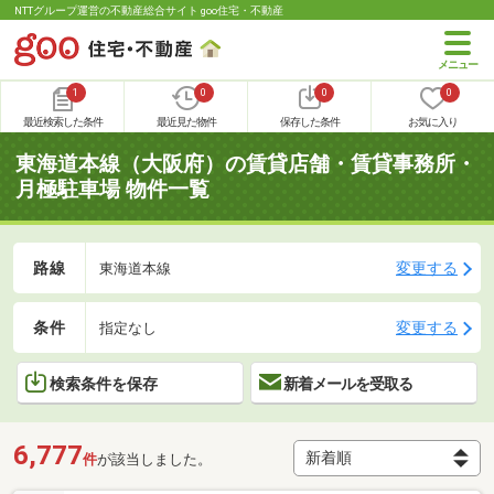
NTTグループ運営の不動産総合サイト goo住宅・不動産
1
0
0
0
最近検索した条件
最近見た物件
保存した条件
お気に入り
東海道本線（大阪府）の賃貸店舗・賃貸事務所・
月極駐車場 物件一覧
路線
変更する
東海道本線
条件
変更する
指定なし
検索条件を保存
新着メールを受取る
6,777
件
が該当しました。