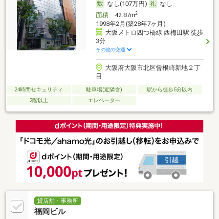
なし(107万円)
なし
2
面積
42.87m
1998年2月(築28年7ヶ月)
大阪メトロ四つ橋線 西梅田駅 徒歩
3分
その他の交通
大阪府大阪市北区曾根崎新地２丁
目
24時間セキュリティ
駐車場(近隣含)
駅から徒歩5分以内
2階以上
エレベーター
貸店舗・事務所
福岡ビル