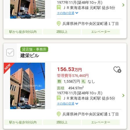
1977年11月(築48年10ヶ月)
ＪＲ東海道本線 元町駅 徒歩5分
その他の交通
兵庫県神戸市中央区栄町通１丁目
駅から徒歩5分以内
2階以上
エレベーター
貸店舗・事務所
建栄ビル
156.53
万円
管理費等576,460円
1,558万円
なし
2
面積
494.97m
1977年11月(築48年10ヶ月)
ＪＲ東海道本線 元町駅 徒歩5分
その他の交通
兵庫県神戸市中央区栄町通１丁目
駅から徒歩5分以内
2階以上
エレベーター