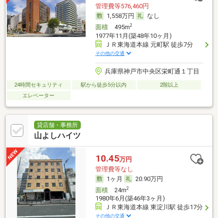
管理費等576,460円
1,558万円
なし
2
面積
495m
1977年11月(築48年10ヶ月)
ＪＲ東海道本線 元町駅 徒歩7分
その他の交通
兵庫県神戸市中央区栄町通１丁目
24時間セキュリティ
駅から徒歩5分以内
2階以上
エレベーター
貸店舗・事務所
山よしハイツ
10.45
万円
管理費等なし
1ヶ月
20.90万円
2
面積
24m
1980年6月(築46年3ヶ月)
ＪＲ東海道本線 東淀川駅 徒歩17分
その他の交通