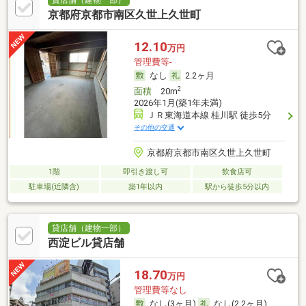
貸店舗（建物一部）
京都府京都市南区久世上久世町
12.10
万円
管理費等-
なし
2.2ヶ月
2
面積
20m
2026年1月(築1年未満)
ＪＲ東海道本線 桂川駅 徒歩5分
その他の交通
京都府京都市南区久世上久世町
1階
即引き渡し可
飲食店可
駐車場(近隣含)
築1年以内
駅から徒歩5分以内
貸店舗（建物一部）
西淀ビル貸店舗
18.70
万円
管理費等なし
なし(3ヶ月)
なし(2.2ヶ月)