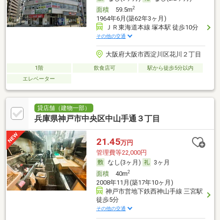
2
面積
59.5m
1964年6月(築62年3ヶ月)
ＪＲ東海道本線 塚本駅 徒歩10分
その他の交通
大阪府大阪市西淀川区花川２丁目
1階
飲食店可
駅から徒歩5分以内
エレベーター
貸店舗（建物一部）
兵庫県神戸市中央区中山手通３丁目
21.45
万円
管理費等22,000円
なし(3ヶ月)
3ヶ月
2
面積
40m
2008年11月(築17年10ヶ月)
神戸市営地下鉄西神山手線 三宮駅
徒歩5分
その他の交通