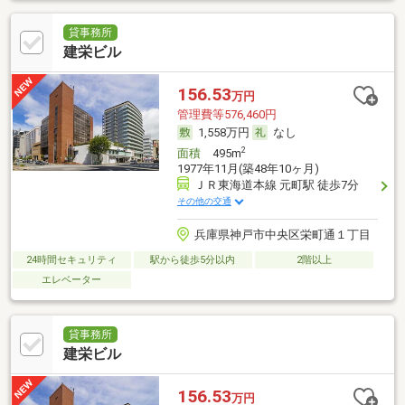
貸事務所
建栄ビル
156.53
万円
管理費等576,460円
1,558万円
なし
2
面積
495m
1977年11月(築48年10ヶ月)
ＪＲ東海道本線 元町駅 徒歩7分
その他の交通
兵庫県神戸市中央区栄町通１丁目
24時間セキュリティ
駅から徒歩5分以内
2階以上
エレベーター
貸事務所
建栄ビル
156.53
万円