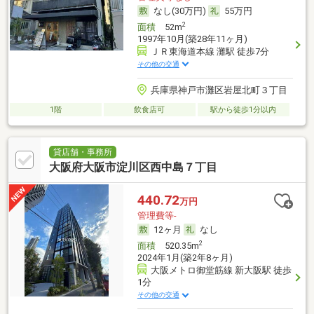
なし(30万円)
55万円
2
面積
52m
1997年10月(築28年11ヶ月)
ＪＲ東海道本線 灘駅 徒歩7分
その他の交通
兵庫県神戸市灘区岩屋北町３丁目
1階
飲食店可
駅から徒歩1分以内
貸店舗・事務所
大阪府大阪市淀川区西中島７丁目
440.72
万円
管理費等-
12ヶ月
なし
2
面積
520.35m
2024年1月(築2年8ヶ月)
大阪メトロ御堂筋線 新大阪駅 徒歩
1分
その他の交通