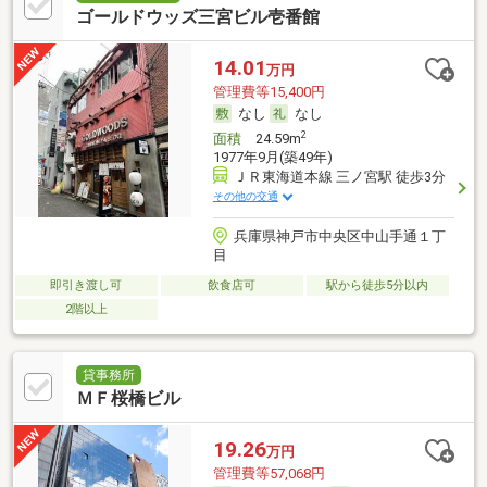
ゴールドウッズ三宮ビル壱番館
14.01
万円
管理費等15,400円
なし
なし
2
面積
24.59m
1977年9月(築49年)
ＪＲ東海道本線 三ノ宮駅 徒歩3分
その他の交通
兵庫県神戸市中央区中山手通１丁
目
即引き渡し可
飲食店可
駅から徒歩5分以内
2階以上
貸事務所
ＭＦ桜橋ビル
19.26
万円
管理費等57,068円