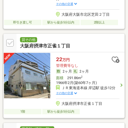
その他の交通
大阪府大阪市北区芝田２丁目
即引き渡し可
駅から徒歩5分以内
2階以上
貸その他
大阪府摂津市正雀１丁目
22
万円
管理費等なし
2ヶ月
2ヶ月
2
面積
291.86m
1966年2月(築60年7ヶ月)
ＪＲ東海道本線 岸辺駅 徒歩12分
その他の交通
大阪府摂津市正雀１丁目
1階
駅から徒歩5分以内