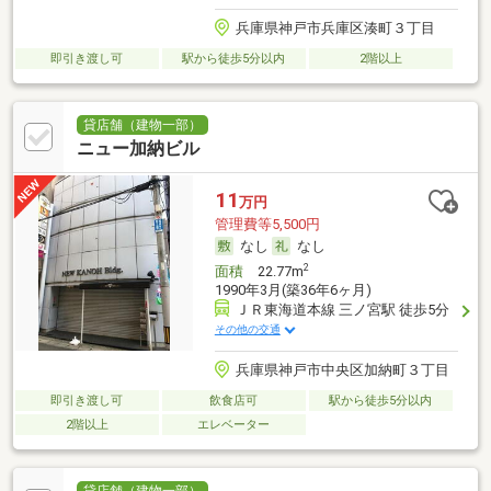
兵庫県神戸市兵庫区湊町３丁目
即引き渡し可
駅から徒歩5分以内
2階以上
貸店舗（建物一部）
ニュー加納ビル
11
万円
管理費等5,500円
なし
なし
2
面積
22.77m
1990年3月(築36年6ヶ月)
ＪＲ東海道本線 三ノ宮駅 徒歩5分
その他の交通
兵庫県神戸市中央区加納町３丁目
即引き渡し可
飲食店可
駅から徒歩5分以内
2階以上
エレベーター