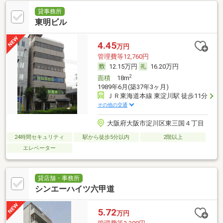
貸事務所
東明ビル
4.45
万円
管理費等12,760円
12.15万円
16.20万円
2
面積
18m
1989年6月(築37年3ヶ月)
ＪＲ東海道本線 東淀川駅 徒歩11分
その他の交通
大阪府大阪市淀川区東三国４丁目
24時間セキュリティ
駅から徒歩5分以内
2階以上
エレベーター
貸店舗・事務所
シンエーハイツ六甲道
5.72
万円