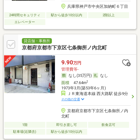
兵庫県神戸市中央区加納町６丁目
24時間セキュリティ
駅から徒歩10分以内
2階以上
エレベーター
貸店舗・事務所
京都府京都市下京区七条御所ノ内北町
9.90
万円
管理費等-
なし(35万円)
なし
2
面積
47.64m
1973年3月(築53年6ヶ月)
ＪＲ東海道本線 西大路駅 徒歩9分
その他の交通
京都府京都市下京区七条御所ノ内
北町
1階
即引き渡し可
飲食店可
駐車場(近隣含)
駅から徒歩10分以内