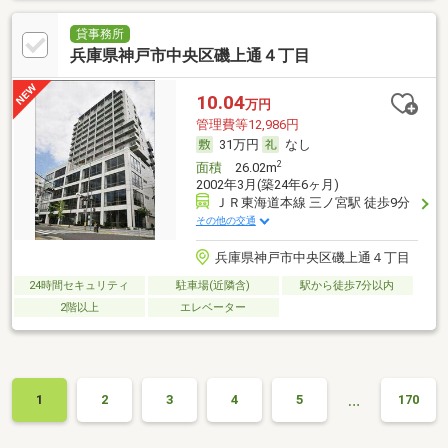
貸事務所
兵庫県神戸市中央区磯上通４丁目
10.04
万円
管理費等12,986円
31万円
なし
2
面積
26.02m
2002年3月(築24年6ヶ月)
ＪＲ東海道本線 三ノ宮駅 徒歩9分
その他の交通
兵庫県神戸市中央区磯上通４丁目
24時間セキュリティ
駐車場(近隣含)
駅から徒歩7分以内
2階以上
エレベーター
…
1
2
3
4
5
170