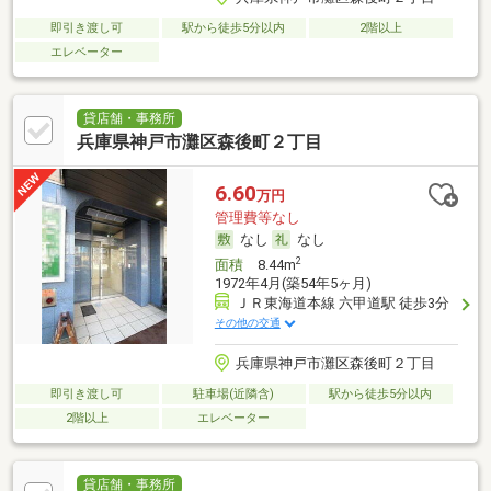
即引き渡し可
駅から徒歩5分以内
2階以上
エレベーター
貸店舗・事務所
兵庫県神戸市灘区森後町２丁目
6.60
万円
管理費等なし
なし
なし
2
面積
8.44m
1972年4月(築54年5ヶ月)
ＪＲ東海道本線 六甲道駅 徒歩3分
その他の交通
兵庫県神戸市灘区森後町２丁目
即引き渡し可
駐車場(近隣含)
駅から徒歩5分以内
2階以上
エレベーター
貸店舗・事務所