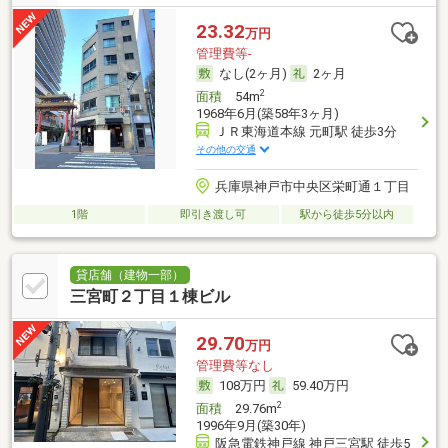
23.32
万円
管理費等-
なし(2ヶ月)
2ヶ月
2
面積
54m
1968年6月(築58年3ヶ月)
ＪＲ東海道本線 元町駅 徒歩3分
その他の交通
兵庫県神戸市中央区栄町通１丁目
1階
即引き渡し可
駅から徒歩5分以内
貸店舗（建物一部）
三宮町２丁目１棟ビル
29.70
万円
管理費等なし
108万円
59.40万円
2
面積
29.76m
1996年9月(築30年)
阪急電鉄神戸線 神戸三宮駅 徒歩5