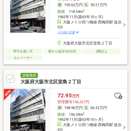
150.62万円
50.21万円
2
面積
118.54m
1962年11月(築63年10ヶ月)
大阪メトロ四つ橋線 西梅田駅 徒歩
5分
その他の交通
大阪府大阪市北区堂島２丁目
即引き渡し可
駅から徒歩5分以内
2階以上
エレベーター
貸事務所
大阪府大阪市北区堂島２丁目
72.95
万円
管理費等156,321円
198.96万円
66.32万円
2
面積
156.59m
1962年11月(築63年10ヶ月)
大阪メトロ四つ橋線 西梅田駅 徒歩
5分