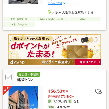
その他の交通
大阪府大阪市北区堂島２丁目
即引き渡し可
駅から徒歩5分以内
2階以上
エレベーター
貸店舗・事務所
建栄ビル
156.53
万円
管理費等576,460円
1,558万円
なし
2
面積
494.97m