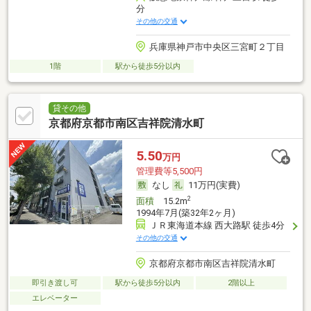
分
その他の交通
兵庫県神戸市中央区三宮町２丁目
1階
駅から徒歩5分以内
貸その他
京都府京都市南区吉祥院清水町
5.50
万円
管理費等5,500円
なし
11万円(実費)
2
面積
15.2m
1994年7月(築32年2ヶ月)
ＪＲ東海道本線 西大路駅 徒歩4分
その他の交通
京都府京都市南区吉祥院清水町
即引き渡し可
駅から徒歩5分以内
2階以上
エレベーター