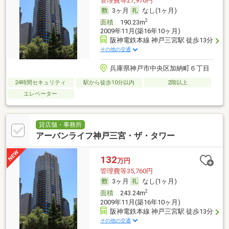
管理費等27,970円
3ヶ月
なし(1ヶ月)
2
面積
190.23m
2009年11月(築16年10ヶ月)
阪神電鉄本線 神戸三宮駅 徒歩13分
その他の交通
兵庫県神戸市中央区加納町６丁目
24時間セキュリティ
駅から徒歩10分以内
2階以上
エレベーター
貸店舗・事務所
アーバンライフ神戸三宮・ザ・タワー
132
万円
管理費等35,760円
3ヶ月
なし(1ヶ月)
2
面積
243.24m
2009年11月(築16年10ヶ月)
阪神電鉄本線 神戸三宮駅 徒歩13分
その他の交通