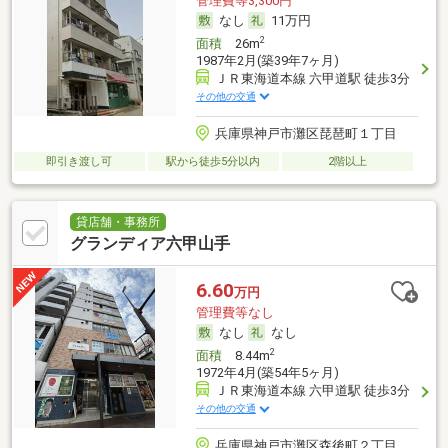
管理費等3,300円
なし
11万円
2
面積
26m
1987年2月(築39年7ヶ月)
ＪＲ東海道本線 六甲道駅 徒歩3分
その他の交通
兵庫県神戸市灘区琵琶町１丁目
即引き渡し可
駅から徒歩5分以内
2階以上
貸店舗・事務所
グランディア六甲山手
6.60
万円
管理費等なし
なし
なし
2
面積
8.44m
1972年4月(築54年5ヶ月)
ＪＲ東海道本線 六甲道駅 徒歩3分
その他の交通
兵庫県神戸市灘区森後町２丁目