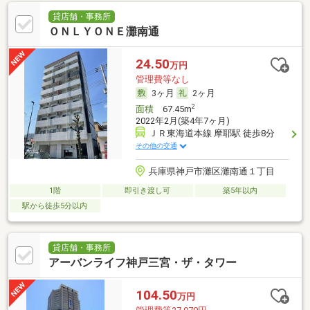
貸店舗・事務所
ＯＮＬＹＯＮＥ灘南通
24.50
万円
管理費等なし
3ヶ月
2ヶ月
2
面積
67.45m
2022年2月(築4年7ヶ月)
ＪＲ東海道本線 摩耶駅 徒歩8分
その他の交通
兵庫県神戸市灘区灘南通１丁目
1階
即引き渡し可
築5年以内
駅から徒歩5分以内
貸店舗・事務所
アーバンライフ神戸三宮・ザ・タワー
104.50
万円