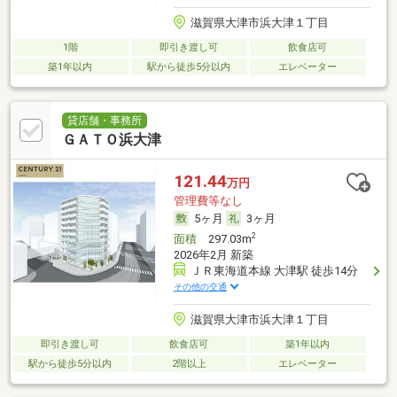
滋賀県大津市浜大津１丁目
1階
即引き渡し可
飲食店可
築1年以内
駅から徒歩5分以内
エレベーター
貸店舗・事務所
ＧＡＴＯ浜大津
121.44
万円
管理費等なし
5ヶ月
3ヶ月
2
面積
297.03m
2026年2月 新築
ＪＲ東海道本線 大津駅 徒歩14分
その他の交通
滋賀県大津市浜大津１丁目
即引き渡し可
飲食店可
築1年以内
駅から徒歩5分以内
2階以上
エレベーター