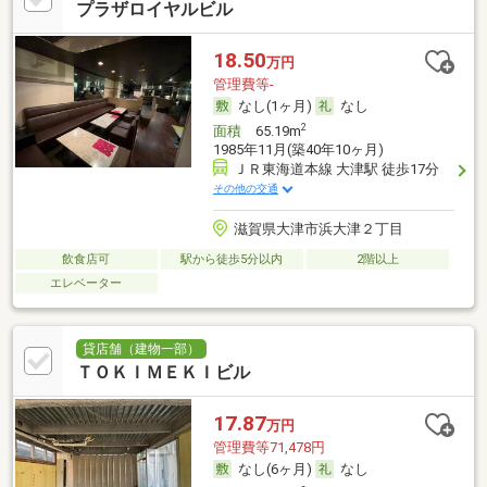
プラザロイヤルビル
18.50
万円
管理費等-
なし(1ヶ月)
なし
2
面積
65.19m
1985年11月(築40年10ヶ月)
ＪＲ東海道本線 大津駅 徒歩17分
その他の交通
滋賀県大津市浜大津２丁目
飲食店可
駅から徒歩5分以内
2階以上
エレベーター
貸店舗（建物一部）
ＴＯＫＩＭＥＫＩビル
17.87
万円
管理費等71,478円
なし(6ヶ月)
なし