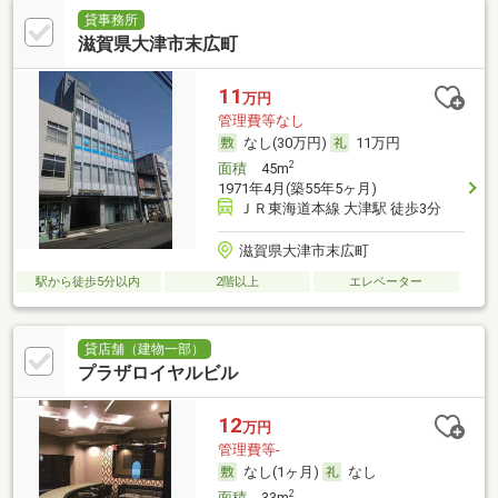
貸事務所
滋賀県大津市末広町
11
万円
管理費等なし
なし(30万円)
11万円
2
面積
45m
1971年4月(築55年5ヶ月)
ＪＲ東海道本線 大津駅 徒歩3分
滋賀県大津市末広町
駅から徒歩5分以内
2階以上
エレベーター
貸店舗（建物一部）
プラザロイヤルビル
12
万円
管理費等-
なし(1ヶ月)
なし
2
面積
33m