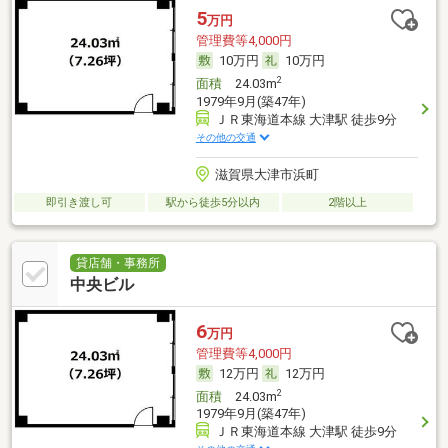
5
万円
管理費等4,000円
10万円
10万円
2
面積
24.03m
1979年9月(築47年)
ＪＲ東海道本線 大津駅 徒歩9分
その他の交通
滋賀県大津市浜町
即引き渡し可
駅から徒歩5分以内
2階以上
貸店舗・事務所
中央ビル
6
万円
管理費等4,000円
12万円
12万円
2
面積
24.03m
1979年9月(築47年)
ＪＲ東海道本線 大津駅 徒歩9分