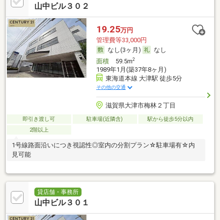
山中ビル３０２
19.25
万円
管理費等33,000円
なし(3ヶ月)
なし
2
面積
59.5m
1989年1月(築37年8ヶ月)
東海道本線 大津駅 徒歩5分
その他の交通
滋賀県大津市梅林２丁目
即引き渡し可
駐車場(近隣含)
駅から徒歩5分以内
2階以上
1号線路面沿いにつき視認性◎室内の分割プラン☆駐車場有☆内
見可能
貸店舗・事務所
山中ビル３０１