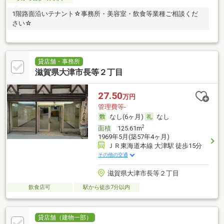
1階路面沿いテナント☆事務所・美容室・飲食等業種ご相談くだ
さい☆
貸店舗・事務所
滋賀県大津市長等２丁目
27.50
万円
管理費等-
なし(6ヶ月)
なし
2
面積
125.61m
1969年5月(築57年4ヶ月)
ＪＲ東海道本線 大津駅 徒歩15分
その他の交通
滋賀県大津市長等２丁目
飲食店可
駅から徒歩7分以内
貸店舗（建物一部）