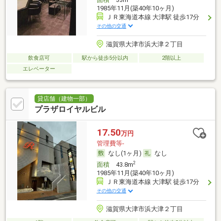
1985年11月(築40年10ヶ月)
ＪＲ東海道本線 大津駅 徒歩17分
その他の交通
滋賀県大津市浜大津２丁目
飲食店可
駅から徒歩5分以内
2階以上
エレベーター
貸店舗（建物一部）
プラザロイヤルビル
17.50
万円
管理費等-
なし(1ヶ月)
なし
2
面積
43.8m
1985年11月(築40年10ヶ月)
ＪＲ東海道本線 大津駅 徒歩17分
その他の交通
滋賀県大津市浜大津２丁目