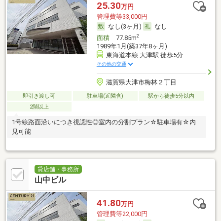
25.30
万円
管理費等33,000円
なし(3ヶ月)
なし
2
面積
77.85m
1989年1月(築37年8ヶ月)
東海道本線 大津駅 徒歩5分
その他の交通
滋賀県大津市梅林２丁目
即引き渡し可
駐車場(近隣含)
駅から徒歩5分以内
2階以上
1号線路面沿いにつき視認性◎室内の分割プラン☆駐車場有☆内
見可能
貸店舗・事務所
山中ビル
41.80
万円
管理費等22,000円