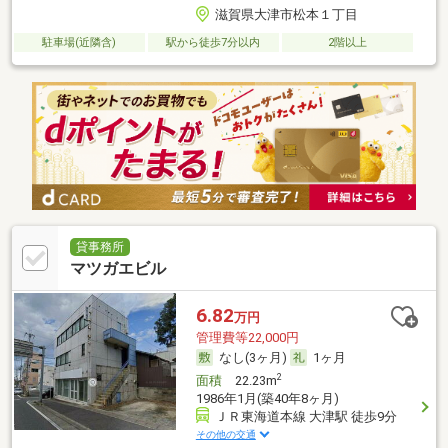
滋賀県大津市松本１丁目
駐車場(近隣含)
駅から徒歩7分以内
2階以上
貸事務所
マツガエビル
6.82
万円
管理費等22,000円
なし(3ヶ月)
1ヶ月
2
面積
22.23m
1986年1月(築40年8ヶ月)
ＪＲ東海道本線 大津駅 徒歩9分
その他の交通