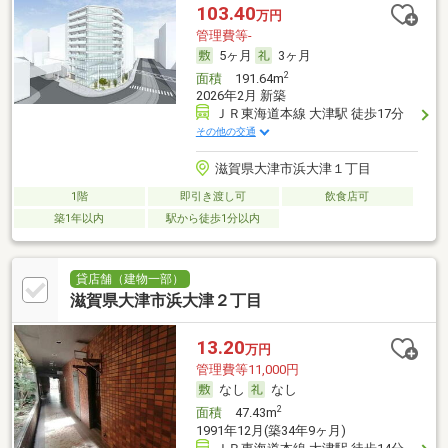
103.40
万円
管理費等-
5ヶ月
3ヶ月
2
面積
191.64m
2026年2月 新築
ＪＲ東海道本線 大津駅 徒歩17分
その他の交通
滋賀県大津市浜大津１丁目
1階
即引き渡し可
飲食店可
築1年以内
駅から徒歩1分以内
貸店舗（建物一部）
滋賀県大津市浜大津２丁目
13.20
万円
管理費等11,000円
なし
なし
2
面積
47.43m
1991年12月(築34年9ヶ月)