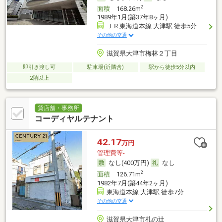
2
面積
168.26m
1989年1月(築37年8ヶ月)
ＪＲ東海道本線 大津駅 徒歩5分
その他の交通
滋賀県大津市梅林２丁目
即引き渡し可
駐車場(近隣含)
駅から徒歩5分以内
2階以上
貸店舗・事務所
コーディヤルテナント
42.17
万円
管理費等-
なし(400万円)
なし
2
面積
126.71m
1982年7月(築44年2ヶ月)
東海道本線 大津駅 徒歩7分
その他の交通
滋賀県大津市札の辻