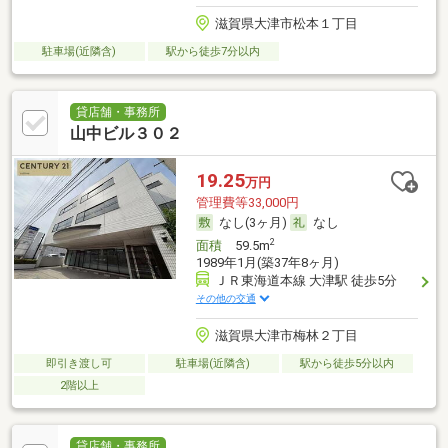
滋賀県大津市松本１丁目
駐車場(近隣含)
駅から徒歩7分以内
貸店舗・事務所
山中ビル３０２
19.25
万円
管理費等33,000円
なし(3ヶ月)
なし
2
面積
59.5m
1989年1月(築37年8ヶ月)
ＪＲ東海道本線 大津駅 徒歩5分
その他の交通
滋賀県大津市梅林２丁目
即引き渡し可
駐車場(近隣含)
駅から徒歩5分以内
2階以上
貸店舗・事務所