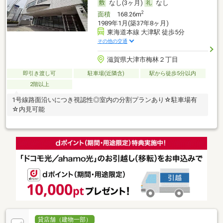
なし(3ヶ月)
なし
2
面積
168.26m
1989年1月(築37年8ヶ月)
東海道本線 大津駅 徒歩5分
その他の交通
滋賀県大津市梅林２丁目
即引き渡し可
駐車場(近隣含)
駅から徒歩5分以内
2階以上
1号線路面沿いにつき視認性◎室内の分割プランあり☆駐車場有
☆内見可能
貸店舗（建物一部）