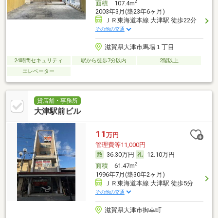
2
面積
107.4m
2003年3月(築23年6ヶ月)
ＪＲ東海道本線 大津駅 徒歩22分
その他の交通
滋賀県大津市馬場１丁目
24時間セキュリティ
駅から徒歩7分以内
2階以上
エレベーター
貸店舗・事務所
大津駅前ビル
11
万円
管理費等11,000円
36.30万円
12.10万円
2
面積
61.47m
1996年7月(築30年2ヶ月)
ＪＲ東海道本線 大津駅 徒歩5分
その他の交通
滋賀県大津市御幸町