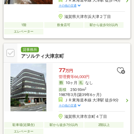
ＪＲ東海道本線 大津駅 徒歩14分
その他の交通
滋賀県大津市浜大津２丁目
1階
飲食店可
駅から徒歩5分以内
エレベーター
貸事務所
アソルティ大津京町
77
万円
管理費等66,000円
10ヶ月
なし
2
面積
250.93m
1987年3月(築39年6ヶ月)
ＪＲ東海道本線 大津駅 徒歩9分
その他の交通
滋賀県大津市京町４丁目
駐車場(近隣含)
駅から徒歩7分以内
2階以上
エレベーター