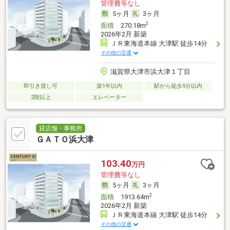
管理費等なし
5ヶ月
3ヶ月
2
面積
270.18m
2026年2月 新築
ＪＲ東海道本線 大津駅 徒歩14分
その他の交通
滋賀県大津市浜大津１丁目
即引き渡し可
築1年以内
駅から徒歩5分以内
2階以上
エレベーター
貸店舗・事務所
ＧＡＴＯ浜大津
103.40
万円
管理費等なし
5ヶ月
3ヶ月
2
面積
1913.64m
2026年2月 新築
ＪＲ東海道本線 大津駅 徒歩14分
その他の交通