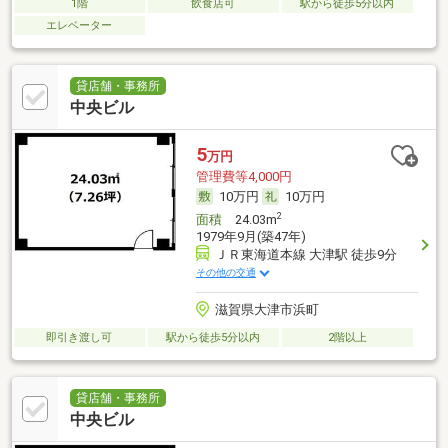
1階
飲食店可
駅から徒歩5分以内
エレベーター
貸店舗・事務所
中央ビル
5
万円
管理費等4,000円
10万円
10万円
2
面積
24.03m
1979年9月(築47年)
ＪＲ東海道本線 大津駅 徒歩9分
その他の交通
滋賀県大津市浜町
即引き渡し可
駅から徒歩5分以内
2階以上
貸店舗・事務所
中央ビル