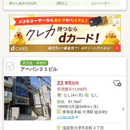
駅から徒歩5分以内
2階以上
エレベーター
貸店舗・事務所
アーバン２１ビル
22.95
万円
管理費等17,050円
なし(4ヶ月)
なし
2
面積
81.16m
1990年3月(築36年6ヶ月)
東海道本線 大津駅 徒歩8分
その他の交通
滋賀県大津市京町３丁目