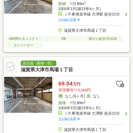
2
面積
172.89m
2003年3月(築23年6ヶ月)
ＪＲ東海道本線 大津駅 徒歩22分
その他の交通
滋賀県大津市馬場１丁目
24時間セキュリティ
1階
駅から徒歩7分以内
エレベーター
貸店舗（建物一部）
滋賀県大津市馬場１丁目
69.04
万円
管理費等115,060円
なし(6ヶ月)
なし
2
面積
172.89m
2003年3月(築23年6ヶ月)
ＪＲ東海道本線 大津駅 徒歩22分
その他の交通
滋賀県大津市馬場１丁目