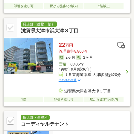
即引き渡し可
駅から徒歩5分以内
2階以上
貸店舗（建物一部）
滋賀県大津市浜大津３丁目
22
万円
管理費等8,800円
2ヶ月
2ヶ月
2
面積
68.06m
1990年9月(築36年)
ＪＲ東海道本線 大津駅 徒歩20分
その他の交通
滋賀県大津市浜大津３丁目
1階
即引き渡し可
駅から徒歩1分以内
貸店舗・事務所
コーディヤルテナント