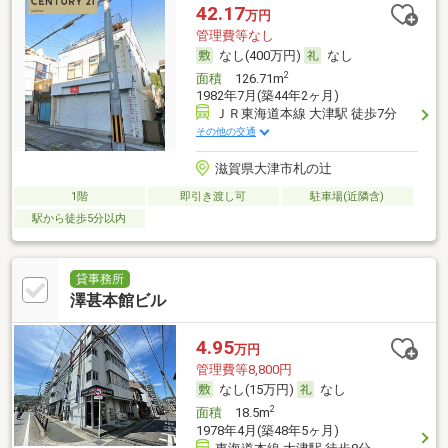
42.17
万円
管理費等なし
なし(400万円)
なし
2
面積
126.71m
1982年7月(築44年2ヶ月)
ＪＲ東海道本線 大津駅 徒歩7分
その他の交通
滋賀県大津市札の辻
1階
即引き渡し可
駐車場(近隣含)
駅から徒歩5分以内
貸事務所
澤甚本館ビル
4.95
万円
管理費等8,800円
なし(15万円)
なし
2
面積
18.5m
1978年4月(築48年5ヶ月)