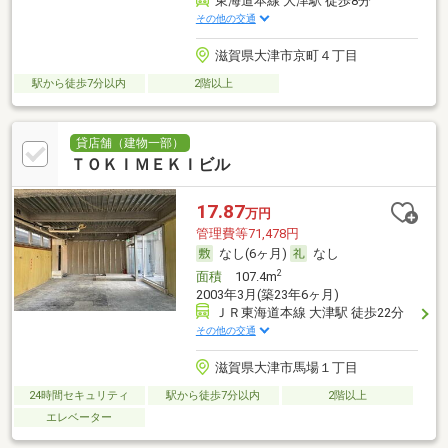
東海道本線 大津駅 徒歩8分
その他の交通
滋賀県大津市京町４丁目
駅から徒歩7分以内
2階以上
貸店舗（建物一部）
ＴＯＫＩＭＥＫＩビル
17.87
万円
管理費等71,478円
なし(6ヶ月)
なし
2
面積
107.4m
2003年3月(築23年6ヶ月)
ＪＲ東海道本線 大津駅 徒歩22分
その他の交通
滋賀県大津市馬場１丁目
24時間セキュリティ
駅から徒歩7分以内
2階以上
エレベーター