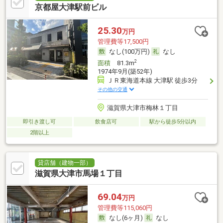
京都屋大津駅前ビル
25.30
万円
管理費等17,500円
なし(100万円)
なし
2
面積
81.3m
1974年9月(築52年)
ＪＲ東海道本線 大津駅 徒歩3分
その他の交通
滋賀県大津市梅林１丁目
即引き渡し可
飲食店可
駅から徒歩5分以内
2階以上
貸店舗（建物一部）
滋賀県大津市馬場１丁目
69.04
万円
管理費等115,060円
なし(6ヶ月)
なし