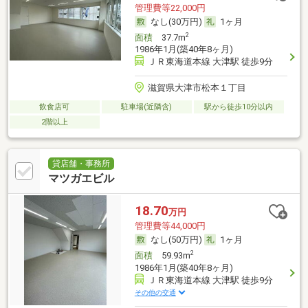
管理費等22,000円
なし(30万円)
1ヶ月
2
面積
37.7m
1986年1月(築40年8ヶ月)
ＪＲ東海道本線 大津駅 徒歩9分
滋賀県大津市松本１丁目
飲食店可
駐車場(近隣含)
駅から徒歩10分以内
2階以上
貸店舗・事務所
マツガエビル
18.70
万円
管理費等44,000円
なし(50万円)
1ヶ月
2
面積
59.93m
1986年1月(築40年8ヶ月)
ＪＲ東海道本線 大津駅 徒歩9分
その他の交通