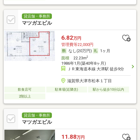
貸店舗・事務所
マツガエビル
6.82
万円
管理費等22,000円
なし(20万円)
1ヶ月
2
面積
22.23m
1986年1月(築40年8ヶ月)
ＪＲ東海道本線 大津駅 徒歩9分
滋賀県大津市松本１丁目
飲食店可
駐車場(近隣含)
駅から徒歩10分以内
2階以上
貸店舗・事務所
マツガエビル
11.88
万円