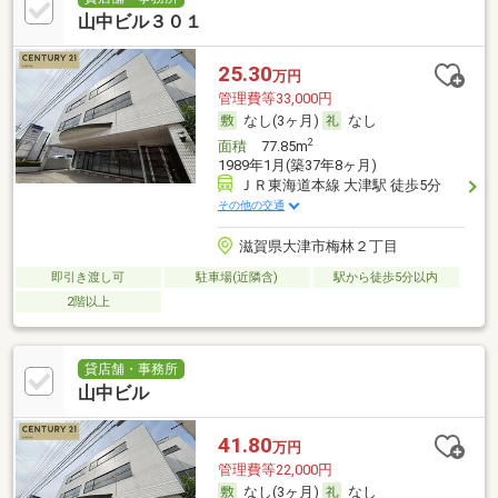
山中ビル３０１
25.30
万円
管理費等33,000円
なし(3ヶ月)
なし
2
面積
77.85m
1989年1月(築37年8ヶ月)
ＪＲ東海道本線 大津駅 徒歩5分
その他の交通
滋賀県大津市梅林２丁目
即引き渡し可
駐車場(近隣含)
駅から徒歩5分以内
2階以上
貸店舗・事務所
山中ビル
41.80
万円
管理費等22,000円
なし(3ヶ月)
なし