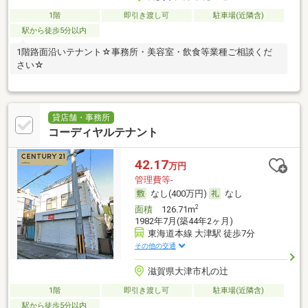
1階
即引き渡し可
駐車場(近隣含)
駅から徒歩5分以内
1階路面沿いテナント☆事務所・美容室・飲食等業種ご相談くだ
さい☆
貸店舗・事務所
コーディヤルテナント
42.17
万円
管理費等-
なし(400万円)
なし
2
面積
126.71m
1982年7月(築44年2ヶ月)
東海道本線 大津駅 徒歩7分
その他の交通
滋賀県大津市札の辻
1階
即引き渡し可
駐車場(近隣含)
駅から徒歩5分以内