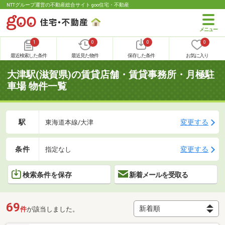
NTTグループ運営の不動産総合サイト goo住宅・不動産
1
0
0
0
最近検索した条件
最近見た物件
保存した条件
お気に入り
大津駅(滋賀県)の賃貸店舗・賃貸事務所・月極駐
車場 物件一覧
駅
変更する
東海道本線/大津
条件
変更する
指定なし
検索条件を保存
新着メールを受取る
69
件
が該当しました。