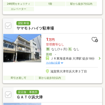
24時間セキュリティ
1階
駅から徒歩7分以内
エレベーター
貸駐車場
ヤマモトハイツ駐車場
1
万円
管理費等なし
なし(1ヶ月)
なし
面積
-
ＪＲ東海道本線 大津駅 徒歩18分
その他の交通
滋賀県大津市浜大津３丁目
即引き渡し可
駅から徒歩5分以内
貸店舗・事務所
ＧＡＴＯ浜大津