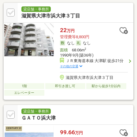
貸店舗・事務所
滋賀県大津市浜大津３丁目
22
万円
管理費等8,800円
なし
なし
2
面積
68.06m
1990年9月(築36年)
ＪＲ東海道本線 大津駅 徒歩21分
その他の交通
滋賀県大津市浜大津３丁目
1階
即引き渡し可
駅から徒歩1分以内
エレベーター
貸店舗・事務所
ＧＡＴＯ浜大津
99.66
万円