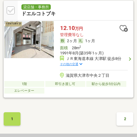
貸店舗・事務所
ドエルコトブキ
12.10
万円
管理費等なし
2ヶ月
1ヶ月
2
面積
28m
1991年8月(築35年1ヶ月)
ＪＲ東海道本線 大津駅 徒歩8分
その他の交通
滋賀県大津市中央２丁目
1階
即引き渡し可
駅から徒歩5分以内
エレベーター
1
2