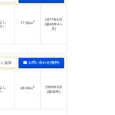
1977年5月
 なし
2
77.85m
(築49年4ヶ
 / -
-
月)
お問い合わせ(無料)
りに追加
 なし
2
1990年9月
68.06m
 -
(築36年)
-