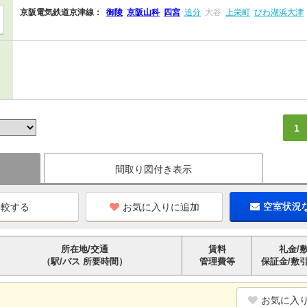
京阪電気鉄道京津線：
御陵
京阪山科
四宮
追分
大谷
上栄町
びわ湖浜大津
1
間取り図付き表示
お気に入りに追加
空室状況
所在地/交通
賃料
礼金/
（駅/バス 所要時間）
管理費等
保証金/敷
お気に入