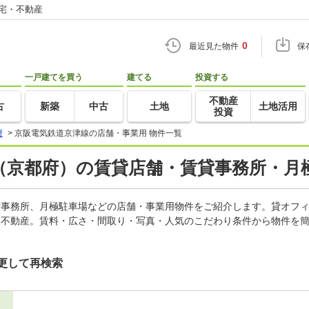
住宅・不動産
0
最近見た物件
保
一戸建てを買う
建てる
投資する
不動産
古
新築
中古
土地
土地活用
投資
府
>
京阪電気鉄道京津線の店舗・事業用 物件一覧
（京都府）の賃貸店舗・賃貸事務所・月極
、貸事務所、月極駐車場などの店舗・事業用物件をご紹介します。貸オフ
・不動産。賃料・広さ・間取り・写真・人気のこだわり条件から物件を簡
更して再検索