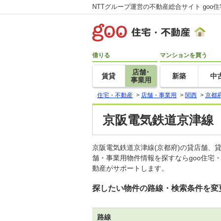
NTTグループ運営の不動産総合サイト goo
借りる
マンションを買う
店舗･
賃貸
新築
中
事業用
住宅・不動産
>
店舗・事業用
>
関西
>
京都
京阪電気鉄道京津線
京阪電気鉄道京津線(京都府)の貸店舗
舗・事業用物件情報を探すならgoo住宅
動産がサポートします。
探したい物件の路線・検索条件を変
路線