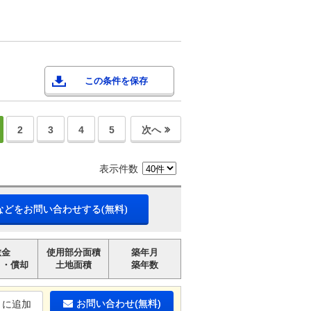
この条件を保存
2
3
4
5
次へ
表示件数
などをお問い合わせする(無料)
敷金
使用部分面積
築年月
引・償却
土地面積
築年数
お問い合わせ(無料)
りに追加