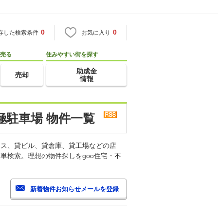
0
0
存した検索条件
お気に入り
売る
住みやすい街を探す
助成金
売却
情報
駐車場 物件一覧
ィス、貸ビル、貸倉庫、貸工場などの店
単検索。理想の物件探しをgoo住宅・不