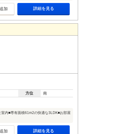
詳細を見る
追加
方位
南
内■専有面積61m2の快適な3LDK■お部屋
詳細を見る
追加