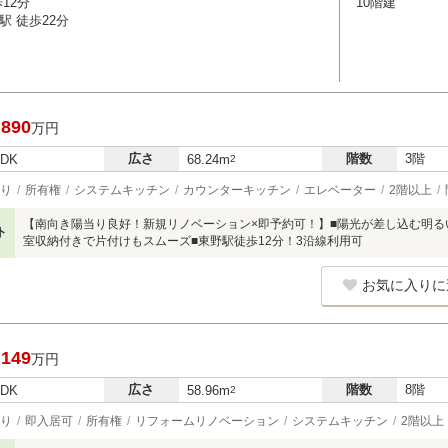
12分
10階建
駅 徒歩22分
,890
万円
広さ
階数
3階
LDK
68.24m
2
り
所有権
システムキッチン
カウンターキッチン
エレベーター
2階以上
【南向き陽当り良好！新規リノベーション×即予約可！】■陽光が差し込む明るい3L
ト
室収納付きで片付けもスムーズ■東野駅徒歩12分！3沿線利用可
お気に入りに
,149
万円
広さ
階数
8階
LDK
58.96m
2
り
即入居可
所有権
リフォームリノベーション
システムキッチン
2階以上