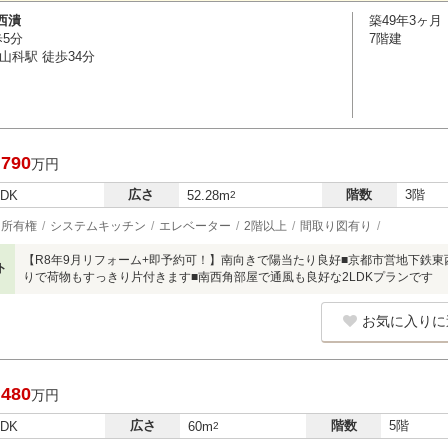
西潰
築49年3ヶ月
歩5分
7階建
山科駅 徒歩34分
,790
万円
広さ
階数
3階
LDK
52.28m
2
所有権
システムキッチン
エレベーター
2階以上
間取り図有り
【R8年9月リフォーム+即予約可！】南向きで陽当たり良好■京都市営地下鉄東
ト
りで荷物もすっきり片付きます■南西角部屋で通風も良好な2LDKプランです
お気に入りに
,480
万円
広さ
階数
5階
LDK
60m
2