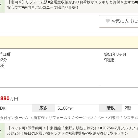
【南向き】リフォーム済■全居室収納がありお荷物がスッキリと片付きますね■
ト
安心です■南向きバルコニーで陽当り良好！
お気に入りに
門口町
築51年8ヶ月
歩2分
9階建
0分
,880
万円
広さ
階数
2階
LDK
51.06m
2
タ付インターホン
所有権
リフォームリノベーション
ペット相談可
システム
【ペット可+即予約可！】東西線「東野」駅徒歩約2分！■2025年2月フルリ
ト
歩約2分！毎日のお買い物もラクラク■調理場所や収納が多いL型キッチン