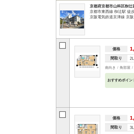
京都府京都市山科区椥辻
京都市東西線 椥辻駅 徒
京阪電気鉄道京津線 京阪
1
価格
間取り
2
南向き
角部屋
おすすめポイン
1
価格
間取り
3