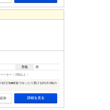
方位
西
レベーター
2階以上
の好立地■家族でゆったり寛げる約18.0帖の
詳細を見る
追加