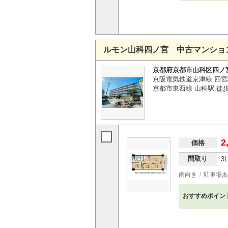
ルモン山科四ノ宮 中古マンショ
京都府京都市山科区四ノ
京阪電気鉄道京津線 四宮
京都市東西線 山科駅 徒歩
2
価格
間取り
3
南向き
駐車場あ
おすすめポイン