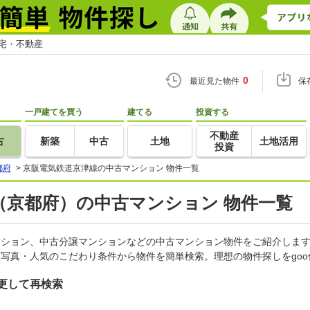
住宅・不動産
0
最近見た物件
保
一戸建てを買う
建てる
投資する
不動産
古
新築
中古
土地
土地活用
投資
都府
>
京阪電気鉄道京津線の中古マンション 物件一覧
（京都府）の中古マンション 物件一覧
マンション、中古分譲マンションなどの中古マンション物件をご紹介しま
・写真・人気のこだわり条件から物件を簡単検索。理想の物件探しをgo
更して再検索