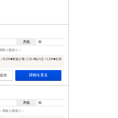
方位
南
間取り図有り
DK■家族が集う16.4帖の広々LDK■全居
詳細を見る
追加
方位
南
間取り図有り