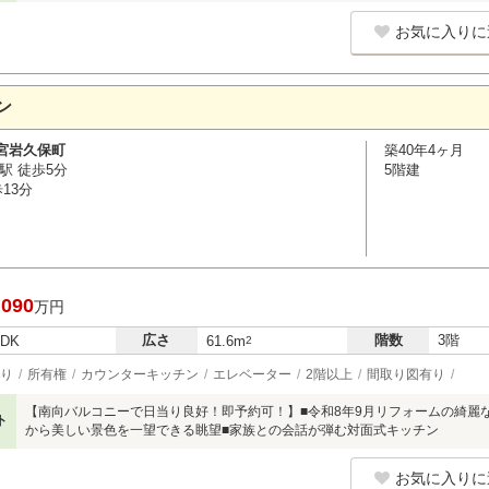
お気に入りに
ン
宮岩久保町
築40年4ヶ月
駅 徒歩5分
5階建
13分
,090
万円
広さ
階数
3階
LDK
61.6m
2
り
所有権
カウンターキッチン
エレベーター
2階以上
間取り図有り
【南向バルコニーで日当り良好！即予約可！】■令和8年9月リフォームの綺麗な室
ト
から美しい景色を一望できる眺望■家族との会話が弾む対面式キッチン
お気に入りに