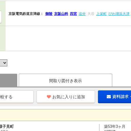
京阪電気鉄道京津線：
御陵
京阪山科
四宮
追分
大谷
上栄町
びわ湖浜大津
間取り図付き表示
お気に入りに追加
資料請求
様子見町
築53年3ヶ月