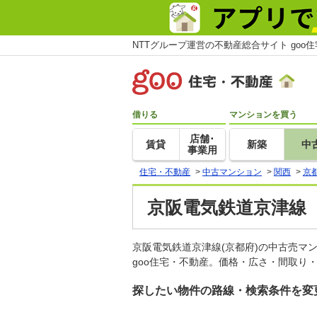
NTTグループ運営の不動産総合サイト goo
借りる
マンションを買う
店舗･
賃貸
新築
中
事業用
住宅・不動産
>
中古マンション
>
関西
>
京
京阪電気鉄道京津線
京阪電気鉄道京津線(京都府)の中古売
goo住宅・不動産。価格・広さ・間取り
探したい物件の路線・検索条件を変