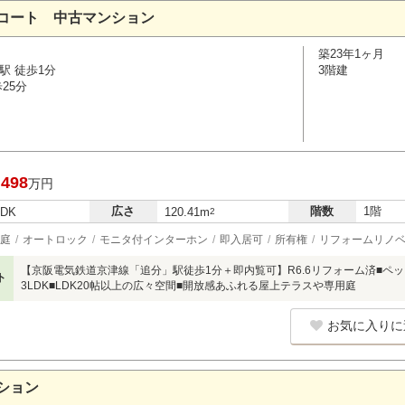
コート 中古マンション
築23年1ヶ月
駅 徒歩1分
3階建
25分
,498
万円
広さ
階数
1階
LDK
120.41m
2
庭
オートロック
モニタ付インターホン
即入居可
所有権
リフォームリノ
【京阪電気鉄道京津線「追分」駅徒歩1分＋即内覧可】R6.6リフォーム済■ペッ
ト
3LDK■LDK20帖以上の広々空間■開放感あふれる屋上テラスや専用庭
お気に入りに
ション