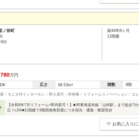
堂ノ前町
築44年8ヶ月
分
11階建
歩9分
,780
万円
広さ
階数
8階
LDK
68.53m
2
屋
モニタ付インターホン
即入居可
所有権
リフォームリノベーション
エ
【令和8年7月リフォーム+即内覧可！】■JR東海道本線「山科駅」まで徒歩7分
ト
広々LDK■11階建て8階西南角部屋につき採光・通風・眺望良好
お気に入りに