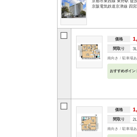
京都市東西線 東野駅 徒歩
京阪電気鉄道京津線 四宮
1
価格
間取り
3
南向き
駐車場あ
おすすめポイン
1
価格
間取り
2
南向き
駐車場あ