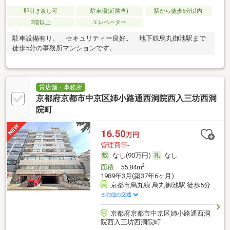
即引き渡し可
駐車場(近隣含)
駅から徒歩5分以内
2階以上
エレベーター
駐車設備有り。 セキュリティー良好。 地下鉄烏丸御池駅まで
徒歩5分の事務所マンションです。
貸店舗・事務所
京都府京都市中京区姉小路通西洞院西入三坊西洞
院町
16.50
万円
管理費等-
なし(90万円)
なし
2
面積
55.84m
1989年3月(築37年6ヶ月)
京都市烏丸線 烏丸御池駅 徒歩5分
その他の交通
京都府京都市中京区姉小路通西洞
院西入三坊西洞院町