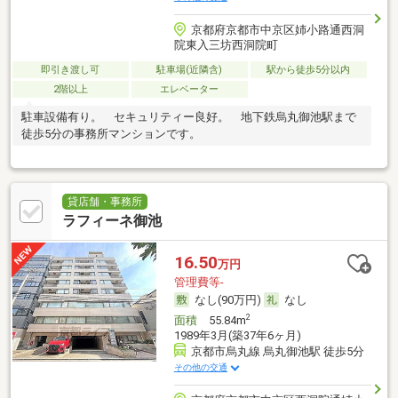
京都府京都市中京区姉小路通西洞
院東入三坊西洞院町
即引き渡し可
駐車場(近隣含)
駅から徒歩5分以内
2階以上
エレベーター
駐車設備有り。 セキュリティー良好。 地下鉄烏丸御池駅まで
徒歩5分の事務所マンションです。
貸店舗・事務所
ラフィーネ御池
16.50
万円
管理費等-
なし(90万円)
なし
2
面積
55.84m
1989年3月(築37年6ヶ月)
京都市烏丸線 烏丸御池駅 徒歩5分
その他の交通