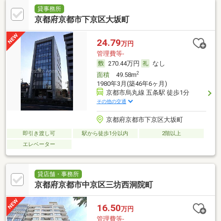
貸事務所
京都府京都市下京区大坂町
24.79
万円
管理費等-
270.44万円
なし
2
面積
49.58m
1980年3月(築46年6ヶ月)
京都市烏丸線 五条駅 徒歩1分
その他の交通
京都府京都市下京区大坂町
即引き渡し可
駅から徒歩1分以内
2階以上
エレベーター
貸店舗・事務所
京都府京都市中京区三坊西洞院町
16.50
万円
管理費等-