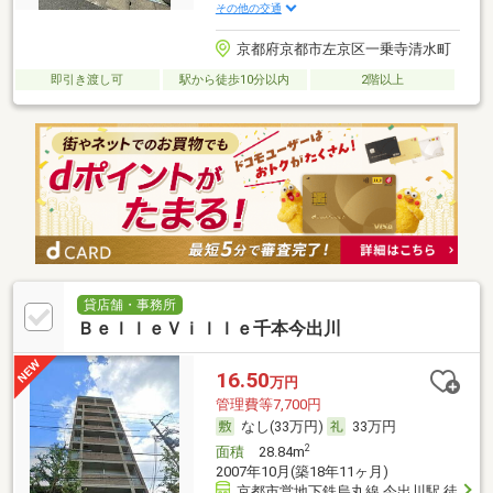
その他の交通
京都府京都市左京区一乗寺清水町
即引き渡し可
駅から徒歩10分以内
2階以上
貸店舗・事務所
ＢｅｌｌｅＶｉｌｌｅ千本今出川
16.50
万円
管理費等7,700円
なし(33万円)
33万円
2
面積
28.84m
2007年10月(築18年11ヶ月)
京都市営地下鉄烏丸線 今出川駅 徒