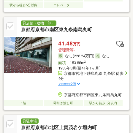
駅から徒歩5分以内
エレベーター
貸店舗（建物一部）
京都府京都市南区東九条南烏丸町
41.48
万円
管理費等-
なし(226.24万円)
なし
2
面積
153.88m
1985年8月(築41年1ヶ月)
京都市営地下鉄烏丸線 九条駅 徒歩
4分
その他の交通
京都府京都市南区東九条南烏丸町
1階
即引き渡し可
駅から徒歩5分以内
貸駐車場
京都府京都市北区上賀茂岩ケ垣内町