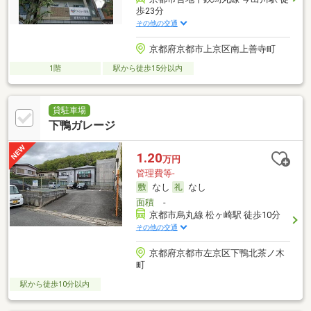
歩23分
その他の交通
京都府京都市上京区南上善寺町
1階
駅から徒歩15分以内
貸駐車場
下鴨ガレージ
1.20
万円
管理費等-
なし
なし
面積
-
京都市烏丸線 松ヶ崎駅 徒歩10分
その他の交通
京都府京都市左京区下鴨北茶ノ木
町
駅から徒歩10分以内