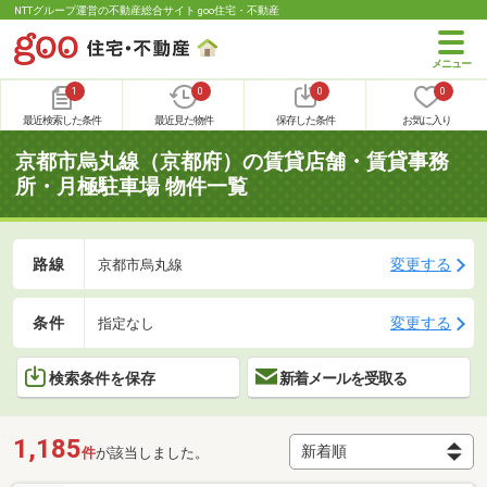
NTTグループ運営の不動産総合サイト goo住宅・不動産
1
0
0
0
最近検索した条件
最近見た物件
保存した条件
お気に入り
京都市烏丸線（京都府）の賃貸店舗・賃貸事務
所・月極駐車場 物件一覧
路線
変更する
京都市烏丸線
条件
変更する
指定なし
検索条件を保存
新着メールを受取る
1,185
件
が該当しました。