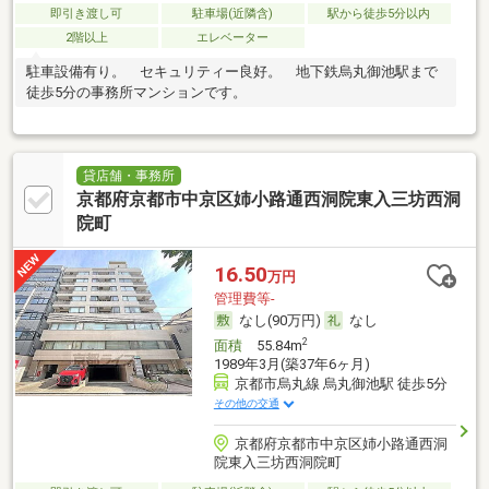
即引き渡し可
駐車場(近隣含)
駅から徒歩5分以内
2階以上
エレベーター
駐車設備有り。 セキュリティー良好。 地下鉄烏丸御池駅まで
徒歩5分の事務所マンションです。
貸店舗・事務所
京都府京都市中京区姉小路通西洞院東入三坊西洞
院町
16.50
万円
管理費等-
なし(90万円)
なし
2
面積
55.84m
1989年3月(築37年6ヶ月)
京都市烏丸線 烏丸御池駅 徒歩5分
その他の交通
京都府京都市中京区姉小路通西洞
院東入三坊西洞院町