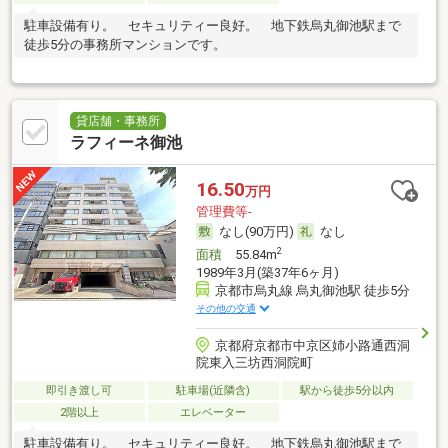
駐車設備有り。 セキュリティー良好。 地下鉄烏丸御池駅まで
徒歩5分の事務所マンションです。
貸店舗・事務所
ラフィーネ御池
16.50
万円
管理費等-
なし(90万円)
なし
2
面積
55.84m
1989年3月(築37年6ヶ月)
京都市烏丸線 烏丸御池駅 徒歩5分
その他の交通
京都府京都市中京区姉小路通西洞
院東入三坊西洞院町
即引き渡し可
駐車場(近隣含)
駅から徒歩5分以内
2階以上
エレベーター
駐車設備有り。 セキュリティー良好。 地下鉄烏丸御池駅まで