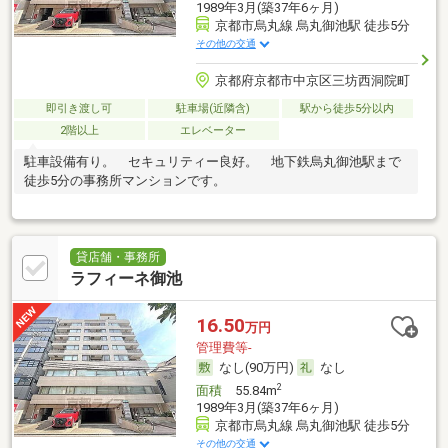
1989年3月(築37年6ヶ月)
京都市烏丸線 烏丸御池駅 徒歩5分
その他の交通
京都府京都市中京区三坊西洞院町
即引き渡し可
駐車場(近隣含)
駅から徒歩5分以内
2階以上
エレベーター
駐車設備有り。 セキュリティー良好。 地下鉄烏丸御池駅まで
徒歩5分の事務所マンションです。
貸店舗・事務所
ラフィーネ御池
16.50
万円
管理費等-
なし(90万円)
なし
2
面積
55.84m
1989年3月(築37年6ヶ月)
京都市烏丸線 烏丸御池駅 徒歩5分
その他の交通