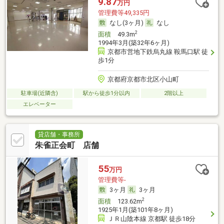
9.87
万円
管理費等49,335円
なし(3ヶ月)
なし
2
面積
49.3m
1994年3月(築32年6ヶ月)
京都市営地下鉄烏丸線 鞍馬口駅 徒
歩1分
京都府京都市北区小山町
駐車場(近隣含)
駅から徒歩1分以内
2階以上
エレベーター
貸店舗・事務所
朱雀正会町 店舗
55
万円
管理費等-
3ヶ月
3ヶ月
2
面積
123.62m
1925年1月(築101年8ヶ月)
ＪＲ山陰本線 京都駅 徒歩18分