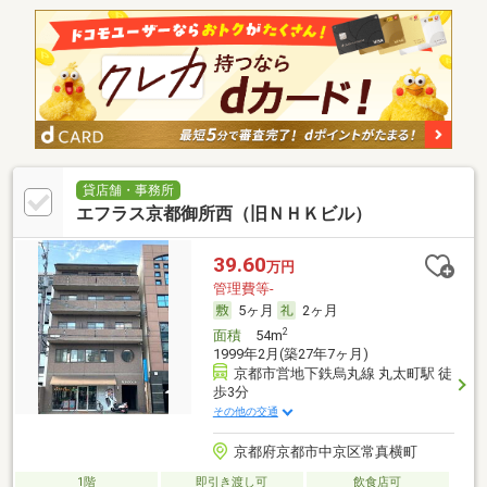
貸店舗・事務所
エフラス京都御所西（旧ＮＨＫビル）
39.60
万円
管理費等-
5ヶ月
2ヶ月
2
面積
54m
1999年2月(築27年7ヶ月)
京都市営地下鉄烏丸線 丸太町駅 徒
歩3分
その他の交通
京都府京都市中京区常真横町
1階
即引き渡し可
飲食店可