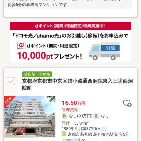
徒歩5分の事務所マンションです。
貸店舗・事務所
京都府京都市中京区姉小路通西洞院東入三坊西洞
院町
16.50
万円
管理費等-
なし(90万円)
なし
2
面積
55.84m
1989年3月(築37年6ヶ月)
京都市烏丸線 烏丸御池駅 徒歩5分
その他の交通