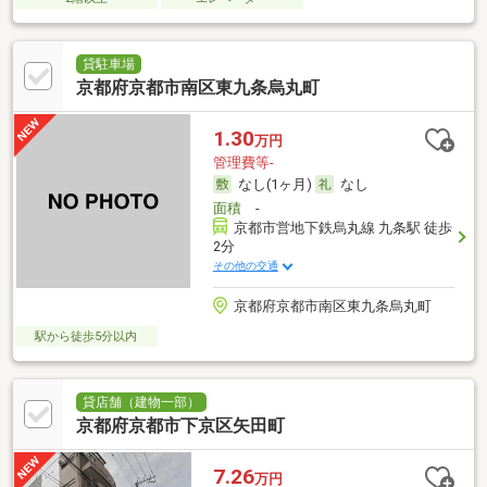
貸駐車場
京都府京都市南区東九条烏丸町
1.30
万円
管理費等-
なし(1ヶ月)
なし
面積
-
京都市営地下鉄烏丸線 九条駅 徒歩
2分
その他の交通
京都府京都市南区東九条烏丸町
駅から徒歩5分以内
貸店舗（建物一部）
京都府京都市下京区矢田町
7.26
万円