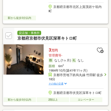
京都府京都市北区上賀茂岩ケ垣内
町
駅から徒歩5分以内
貸店舗・事務所
京都府京都市伏見区深草キトロ町
3
万円
管理費等-
なし(1ヶ月)
なし
2
面積
6m
1984年10月(築41年11ヶ月)
京都市営地下鉄烏丸線 竹田駅 徒歩
18分
その他の交通
京都府京都市伏見区深草キトロ町
駅から徒歩5分以内
2階以上
エレベーター