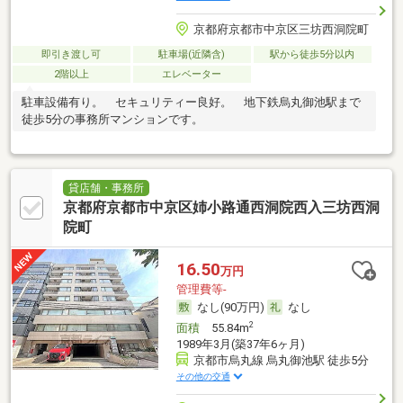
京都府京都市中京区三坊西洞院町
即引き渡し可
駐車場(近隣含)
駅から徒歩5分以内
2階以上
エレベーター
駐車設備有り。 セキュリティー良好。 地下鉄烏丸御池駅まで
徒歩5分の事務所マンションです。
貸店舗・事務所
京都府京都市中京区姉小路通西洞院西入三坊西洞
院町
16.50
万円
管理費等-
なし(90万円)
なし
2
面積
55.84m
1989年3月(築37年6ヶ月)
京都市烏丸線 烏丸御池駅 徒歩5分
その他の交通