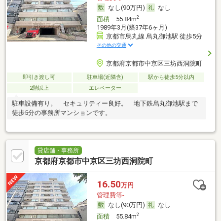
なし(90万円)
なし
2
面積
55.84m
1989年3月(築37年6ヶ月)
京都市烏丸線 烏丸御池駅 徒歩5分
その他の交通
京都府京都市中京区三坊西洞院町
即引き渡し可
駐車場(近隣含)
駅から徒歩5分以内
2階以上
エレベーター
駐車設備有り。 セキュリティー良好。 地下鉄烏丸御池駅まで
徒歩5分の事務所マンションです。
貸店舗・事務所
京都府京都市中京区三坊西洞院町
16.50
万円
管理費等-
なし(90万円)
なし
2
面積
55.84m