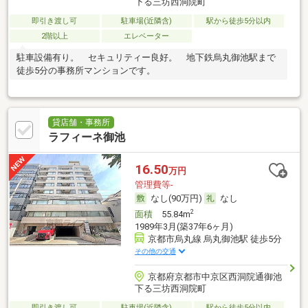
下る三坊西洞院町
即引き渡し可
駐車場(近隣含)
駅から徒歩5分以内
2階以上
エレベーター
駐車設備有り。 セキュリティー良好。 地下鉄烏丸御池駅まで
徒歩5分の事務所マンションです。
貸店舗・事務所
ラフィーネ御池
16.50
万円
管理費等-
なし(90万円)
なし
2
面積
55.84m
1989年3月(築37年6ヶ月)
京都市烏丸線 烏丸御池駅 徒歩5分
その他の交通
京都府京都市中京区西洞院通御池
下る三坊西洞院町
即引き渡し可
駐車場(近隣含)
駅から徒歩5分以内