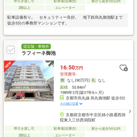
即引き渡し可
駐車場(近隣含)
駅から徒歩5分以内
2階以上
エレベーター
駐車設備有り。 セキュリティー良好。 地下鉄烏丸御池駅まで
徒歩5分の事務所マンションです。
貸店舗・事務所
ラフィーネ御池
16.50
万円
管理費等-
なし(90万円)
なし
2
面積
55.84m
1989年3月(築37年6ヶ月)
京都市烏丸線 烏丸御池駅 徒歩5分
その他の交通
京都府京都市中京区姉小路通西洞
院東入三坊西洞院町
即引き渡し可
駐車場(近隣含)
駅から徒歩5分以内
2階以上
エレベーター