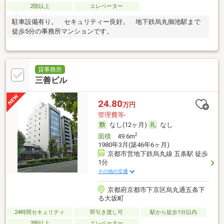
2階以上
エレベーター
駐車設備有り。 セキュリティー良好。 地下鉄烏丸御池駅まで
徒歩5分の事務所マンションです。
貸事務所
三善ビル
24.80
万円
管理費等-
なし(12ヶ月)
なし
2
面積
49.6m
1980年3月(築46年6ヶ月)
京都市営地下鉄烏丸線 五条駅 徒歩
1分
その他の交通
京都府京都市下京区烏丸通五条下
る大坂町
24時間セキュリティ
即引き渡し可
駅から徒歩1分以内
2階以上
エレベーター