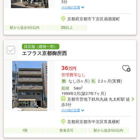
3分
その他の交通
京都府京都市下京区扇酒屋町
駅から徒歩5分以内
2階以上
貸店舗（建物一部）
エフラス京都御所西
36
万円
管理費等なし
なし(5ヶ月)
2.2ヶ月(実費)
2
面積
54m
1999年2月(築27年7ヶ月)
京都市営地下鉄烏丸線 丸太町駅 徒
歩3分
その他の交通
京都府京都市中京区常真横町
1階
飲食店可
駅から徒歩5分以内