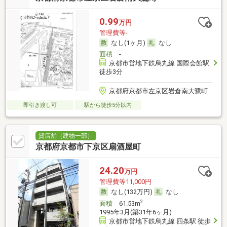
0.99
万円
管理費等-
なし(1ヶ月)
なし
面積
-
京都市営地下鉄烏丸線 国際会館駅
徒歩3分
京都府京都市左京区岩倉南大鷺町
即引き渡し可
駅から徒歩5分以内
貸店舗（建物一部）
京都府京都市下京区扇酒屋町
24.20
万円
管理費等11,000円
なし(132万円)
なし
2
面積
61.53m
1995年3月(築31年6ヶ月)
京都市営地下鉄烏丸線 四条駅 徒歩