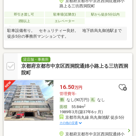
京都府京都市中京区西洞院通姉小
路上る三坊西洞院町
即引き渡し可
駐車場(近隣含)
駅から徒歩5分以内
2階以上
エレベーター
駐車設備有り。 セキュリティー良好。 地下鉄烏丸御池駅まで
徒歩5分の事務所マンションです。
貸店舗・事務所
京都府京都市中京区西洞院通姉小路上る三坊西洞
院町
16.50
万円
管理費等-
なし(90万円)
なし
2
面積
55.84m
1989年3月(築37年6ヶ月)
京都市烏丸線 烏丸御池駅 徒歩5分
その他の交通
京都府京都市中京区西洞院通姉小