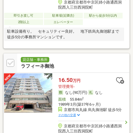
京都府京都市中京区姉小路通西洞
院西入三坊西洞院町
即引き渡し可
駐車場(近隣含)
駅から徒歩5分以内
2階以上
エレベーター
駐車設備有り。 セキュリティー良好。 地下鉄烏丸御池駅まで
徒歩5分の事務所マンションです。
貸店舗・事務所
ラフィーネ御池
16.50
万円
管理費等-
なし(90万円)
なし
2
面積
55.84m
1989年3月(築37年6ヶ月)
京都市烏丸線 烏丸御池駅 徒歩5分
その他の交通
京都府京都市中京区姉小路通西洞
院西入三坊西洞院町