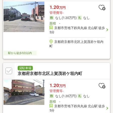
1.20
万円
管理費等-
なし(1.20万円)
なし
面積
-
京都市営地下鉄烏丸線 北山駅 徒歩
5分
京都府京都市北区上賀茂岩ケ垣内
町
駅から徒歩5分以内
貸駐車場
京都府京都市北区上賀茂岩ケ垣内町
1.20
万円
管理費等-
なし(1.20万円)
なし
面積
-
京都市営地下鉄烏丸線 北山駅 徒歩
5分