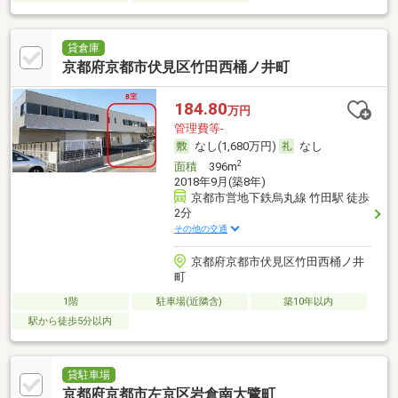
貸倉庫
京都府京都市伏見区竹田西桶ノ井町
184.80
万円
管理費等-
なし(1,680万円)
なし
2
面積
396m
2018年9月(築8年)
京都市営地下鉄烏丸線 竹田駅 徒歩
2分
その他の交通
京都府京都市伏見区竹田西桶ノ井
町
1階
駐車場(近隣含)
築10年以内
駅から徒歩5分以内
貸駐車場
京都府京都市左京区岩倉南大鷺町