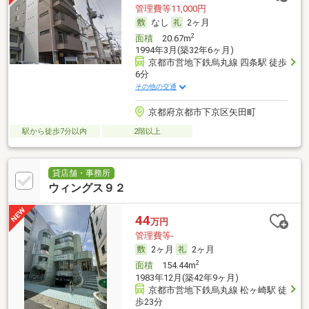
管理費等11,000円
なし
2ヶ月
2
面積
20.67m
1994年3月(築32年6ヶ月)
京都市営地下鉄烏丸線 四条駅 徒歩
6分
その他の交通
京都府京都市下京区矢田町
駅から徒歩7分以内
2階以上
貸店舗・事務所
ウィングス９２
44
万円
管理費等-
2ヶ月
2ヶ月
2
面積
154.44m
1983年12月(築42年9ヶ月)
京都市営地下鉄烏丸線 松ヶ崎駅 徒
歩23分