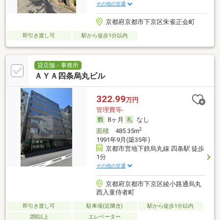
その他の交通
京都府京都市下京区朱雀正会町
即引き渡し可
駅から徒歩1分以内
貸店舗・事務所
ＡＹＡ四条烏丸ビル
322.99
万円
管理費等-
8ヶ月
なし
2
面積
485.35m
1991年9月(築35年)
京都市営地下鉄烏丸線 四条駅 徒歩
1分
その他の交通
京都府京都市下京区綾小路通烏丸
西入童侍者町
即引き渡し可
駐車場(近隣含)
駅から徒歩1分以内
2階以上
エレベーター