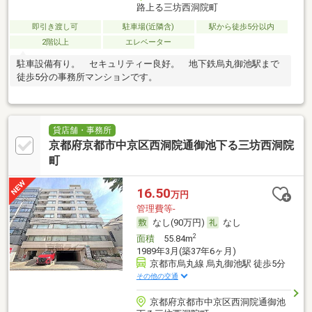
路上る三坊西洞院町
即引き渡し可
駐車場(近隣含)
駅から徒歩5分以内
2階以上
エレベーター
駐車設備有り。 セキュリティー良好。 地下鉄烏丸御池駅まで
徒歩5分の事務所マンションです。
貸店舗・事務所
京都府京都市中京区西洞院通御池下る三坊西洞院
町
16.50
万円
管理費等-
なし(90万円)
なし
2
面積
55.84m
1989年3月(築37年6ヶ月)
京都市烏丸線 烏丸御池駅 徒歩5分
その他の交通
京都府京都市中京区西洞院通御池