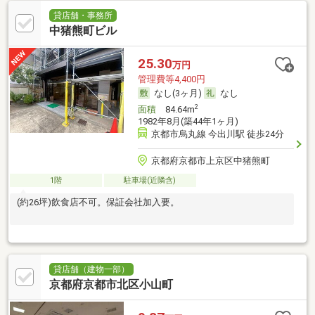
貸店舗・事務所
中猪熊町ビル
25.30
万円
管理費等4,400円
なし(3ヶ月)
なし
2
面積
84.64m
1982年8月(築44年1ヶ月)
京都市烏丸線 今出川駅 徒歩24分
京都府京都市上京区中猪熊町
1階
駐車場(近隣含)
(約26坪)飲食店不可。保証会社加入要。
貸店舗（建物一部）
京都府京都市北区小山町