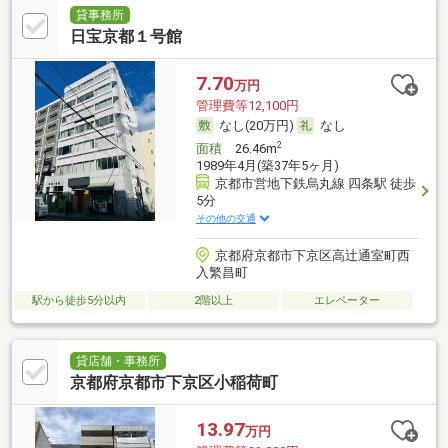
貸事務所
日宝京都１号館
7.70
万円
管理費等12,100円
なし(20万円)
なし
2
面積
26.46m
1989年4月(築37年5ヶ月)
京都市営地下鉄烏丸線 四条駅 徒歩
5分
その他の交通
京都府京都市下京区高辻通室町西
入繁昌町
駅から徒歩5分以内
2階以上
エレベーター
貸店舗・事務所
京都府京都市下京区小稲荷町
13.97
万円