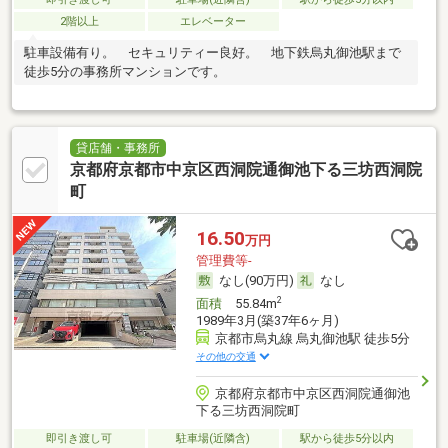
2階以上
エレベーター
駐車設備有り。 セキュリティー良好。 地下鉄烏丸御池駅まで
徒歩5分の事務所マンションです。
貸店舗・事務所
京都府京都市中京区西洞院通御池下る三坊西洞院
町
16.50
万円
管理費等-
なし(90万円)
なし
2
面積
55.84m
1989年3月(築37年6ヶ月)
京都市烏丸線 烏丸御池駅 徒歩5分
その他の交通
京都府京都市中京区西洞院通御池
下る三坊西洞院町
即引き渡し可
駐車場(近隣含)
駅から徒歩5分以内