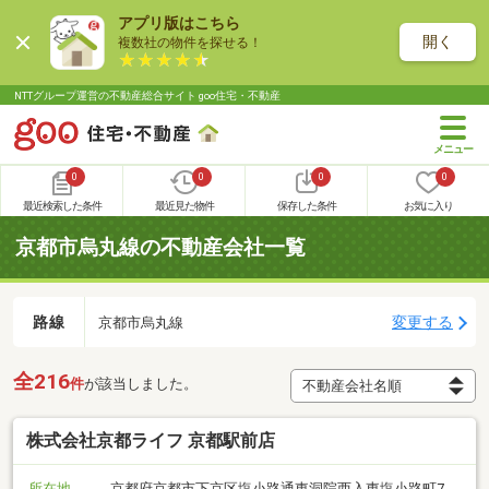
アプリ版はこちら
開く
複数社の物件を探せる！
NTTグループ運営の不動産総合サイト goo住宅・不動産
0
0
0
0
最近検索した条件
最近見た物件
保存した条件
お気に入り
京都市烏丸線の不動産会社一覧
路線
変更する
京都市烏丸線
全216
件
が該当しました。
株式会社京都ライフ 京都駅前店
所在地
京都府京都市下京区塩小路通東洞院西入東塩小路町7