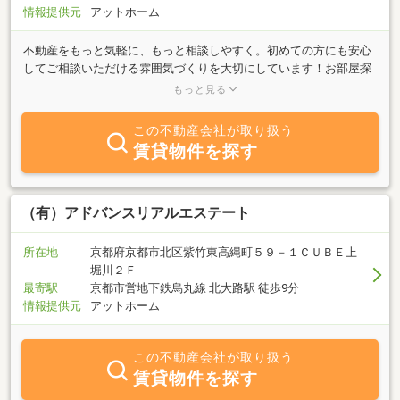
情報提供元
アットホーム
不動産をもっと気軽に、もっと相談しやすく。初めての方にも安心
してご相談いただける雰囲気づくりを大切にしています！お部屋探
しから事業用物件、リフォームのことまでお気軽にご相談下さい＾
もっと見る
＾
この不動産会社が取り扱う
賃貸物件を探す
（有）アドバンスリアルエステート
所在地
京都府京都市北区紫竹東高縄町５９－１ＣＵＢＥ上
堀川２Ｆ
最寄駅
京都市営地下鉄烏丸線 北大路駅 徒歩9分
情報提供元
アットホーム
この不動産会社が取り扱う
賃貸物件を探す