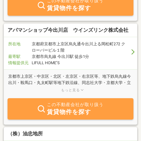
この不動産会社が取り扱う
賃貸物件を探す
アパマンショップ今出川店 ウインズリンク株式会社
所在地
京都府京都市上京区烏丸通今出川上る岡松町272 ク
ローバービル１階
最寄駅
京都市烏丸線 今出川駅 徒歩1分
情報提供元
LIFULL HOME'S
京都市上京区・中京区・北区・左京区・右京区等、地下鉄烏丸線今
出川・鞍馬口・丸太町駅等地下鉄沿線、同志社大学・京都大学・立
命館大学等でのお部屋探しはアパマンショップ今出川店にお任せ下
もっと見る
さい！
この不動産会社が取り扱う
賃貸物件を探す
（株）油忠地所