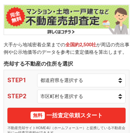
大手から地域密着企業までの
全国約2,500社
が周辺の売出事
例や公示地価等のデータを参考に査定価格を算出します。
売却する不動産の住所を選択
STEP1
STEP2
一括査定依頼スタート
無料
不動産売却サイトHOME4U（ホームフォーユー）と提携している不動産会
社に一括査定依頼ができます。