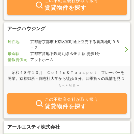
この不動産会社が取り扱う
賃貸物件を探す
アークハウジング
所在地
京都府京都市上京区室町通上立売下る裏築地町９８
－２
最寄駅
京都市営地下鉄烏丸線 今出川駅 徒歩1分
情報提供元
アットホーム
昭和４８年１０月 Ｃｏｆｆｅ＆Ｔｅａｓｐｏｔ フレーバーを
開業。京都御所・同志社大学から徒歩５分、四季折々の風情を見つ
つ営業してます。 昭和６２年、不動産を開業、お客様はフレーバ
もっと見る
ー開店時からの学生さんや社会人の方、お客様とのお付き合いでい
ろいろ教えていただいてお互い助け合ったりと長いお付き合いをさ
この不動産会社が取り扱う
せていただき今日まで続けさせていただいてます。
賃貸物件を探す
アールエスティ株式会社