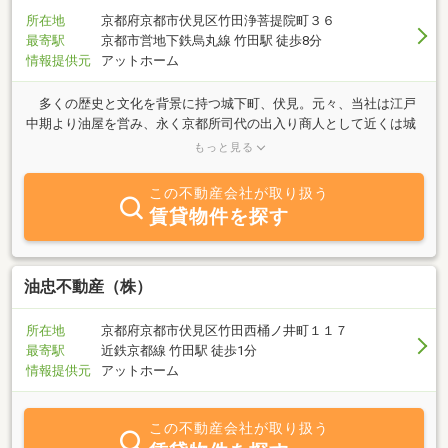
所在地
京都府京都市伏見区竹田浄菩提院町３６
最寄駅
京都市営地下鉄烏丸線 竹田駅 徒歩8分
情報提供元
アットホーム
多くの歴史と文化を背景に持つ城下町、伏見。元々、当社は江戸
中期より油屋を営み、永く京都所司代の出入り商人として近くは城
南宮のごひいきに預かっていました。その後、時代に対応した事業
もっと見る
を次々に手がけると共に現在も人々の信頼を礎に、“地元の業者・油
忠不動産”として、地域と共に歩み、産業と文化の発展に貢献してい
この不動産会社が取り扱う
ます。住宅用地、特に一団の土地の造成と買収、並びに新築中古住
賃貸物件を探す
宅売買の仲介まで幅広く営んでおります。京都にて、土地建物をお
探しの場合はご遠慮なく当社へご連絡下さい。又、土地建物を売却
なさる方も同様、宜しくお願い致します。月極ガレージから、貸土
地、貸工場、倉庫、オフィスビルまで多数取り扱っております。資
油忠不動産（株）
産活用のパイオニアとして地元伏見を中心に京都一円にて遊休土地
の有効活用を得意として営んでおります。ご相談は無料ですのでお
所在地
京都府京都市伏見区竹田西桶ノ井町１１７
気軽にお問い合わせ下さいませ。
最寄駅
近鉄京都線 竹田駅 徒歩1分
情報提供元
アットホーム
この不動産会社が取り扱う