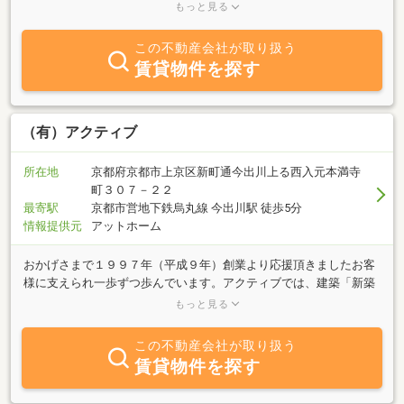
「換金」理由はそれぞれ、弊社の営業内容の仲介、買い取り、建て
もっと見る
売り、建築、資産活用、セカンドオピニオン等の不動産コンサルテ
ィングでお客様のより良い満足の提供を心がけております。顧客の
この不動産会社が取り扱う
多くは、既存の顧客からのご紹介です。ながいお付き合いのできる
賃貸物件を探す
地域密着の不動産屋です。賃貸管理、京町家保存活用にも力を入れ
ております。貸す・借りる・京町家不動産 お気軽にご相談下さ
い。皆様と長いお付き合いができるよう、ご相談ごと心からお待ち
しております。
（有）アクティブ
所在地
京都府京都市上京区新町通今出川上る西入元本満寺
町３０７－２２
最寄駅
京都市営地下鉄烏丸線 今出川駅 徒歩5分
情報提供元
アットホーム
おかげさまで１９９７年（平成９年）創業より応援頂きましたお客
様に支えられ一歩ずつ歩んでいます。アクティブでは、建築「新築
住宅・建て替え・リフォーム・店舗・マンション」そして、不動産
もっと見る
物件の「分譲・仲介（全般）・買取り保証仲介・企画販売・管理・
有効利用（収益）など」取り扱いを行っておりパートナーとして選
この不動産会社が取り扱う
んでいただいたお客様方とは、安心を第一に取組んでまいりまし
賃貸物件を探す
た。今後もお客様との信頼関係を大切にし、経験を重ねお客様に
「理想の住まい」を提供し続けていけるよう日々努めてまいります