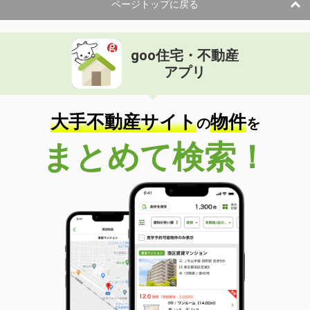
ページトップに戻る
goo住宅・不動産
アプリ
大手不動産サイト
物件
の
を
まとめて検索！