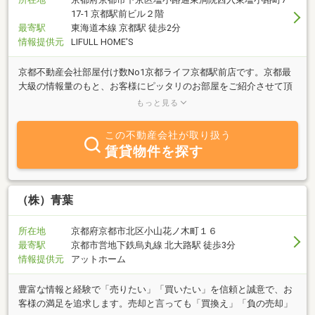
17-1 京都駅前ビル２階
最寄駅
東海道本線 京都駅 徒歩2分
情報提供元
LIFULL HOME'S
京都不動産会社部屋付け数No1京都ライフ京都駅前店です。京都最
大級の情報量のもと、お客様にピッタリのお部屋をご紹介させて頂
きます。スタッフ全員が「ありがとう」の心で楽しいお部屋探しの
もっと見る
お手伝いいたします
この不動産会社が取り扱う
賃貸物件を探す
（株）青葉
所在地
京都府京都市北区小山花ノ木町１６
最寄駅
京都市営地下鉄烏丸線 北大路駅 徒歩3分
情報提供元
アットホーム
豊富な情報と経験で「売りたい」「買いたい」を信頼と誠意で、お
客様の満足を追求します。売却と言っても「買換え」「負の売却」