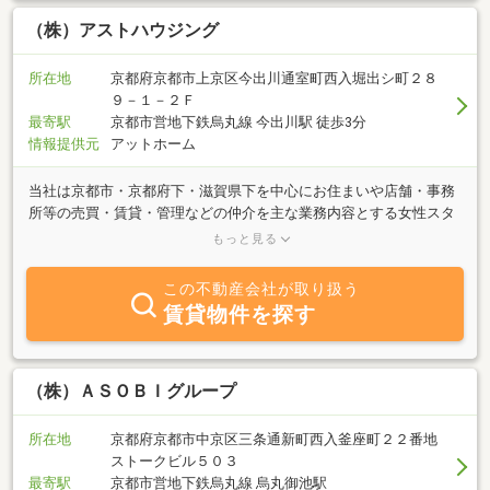
ので、よろしくお願いいたします。また、土地・建物の不動産に関
するご相談は、お役に立てるようお努めいたしますのでお気軽にお
（株）アストハウジング
問い合わせください。
所在地
京都府京都市上京区今出川通室町西入堀出シ町２８
９－１－２Ｆ
最寄駅
京都市営地下鉄烏丸線 今出川駅 徒歩3分
情報提供元
アットホーム
当社は京都市・京都府下・滋賀県下を中心にお住まいや店舗・事務
所等の売買・賃貸・管理などの仲介を主な業務内容とする女性スタ
ッフ中心の会社です。当社は、相続に関する不動産の処理を数多く
もっと見る
手掛けていますので、相続に関する不動産の処理については、関西
圏に限らず全国どこの不動産でも、ご遠慮なくご相談ください。き
この不動産会社が取り扱う
っとお役にたてるとおもいます。
賃貸物件を探す
（株）ＡＳＯＢＩグループ
所在地
京都府京都市中京区三条通新町西入釜座町２２番地
ストークビル５０３
最寄駅
京都市営地下鉄烏丸線 烏丸御池駅