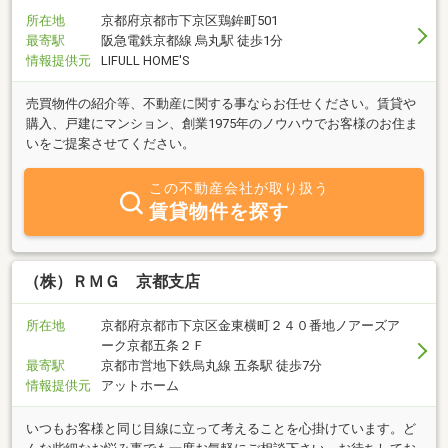
所在地
京都府京都市下京区鶏鉾町501
最寄駅
阪急電鉄京都線 烏丸駅 徒歩1分
情報提供元
LIFULL HOME'S
売買物件の紹介等、不動産に関する事ならお任せください。賃貸や
購入、戸建にマンション、創業1975年のノウハウでお客様のお住ま
いをご提案させてください。
この不動産会社が取り扱う
賃貸物件を探す
（株）ＲＭＧ 京都支店
所在地
京都府京都市下京区金東横町２４０番地ノアーズア
ーク京都五条２Ｆ
最寄駅
京都市営地下鉄烏丸線 五条駅 徒歩7分
情報提供元
アットホーム
いつもお客様と同じ目線に立って考えることを心掛けています。ど