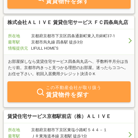
賃貸物件を探す
株式会社ＡＬＩＶＥ 賃貸住宅サービス ＦＣ四条烏丸店
所在地
京都府京都市下京区四条通新町東入月鉾町37-1
最寄駅
京都市烏丸線 四条駅 徒歩3分
情報提供元
LIFULL HOME'S
お部屋探しなら賃貸住宅サービス四条烏丸店へ、手数料半月分は当
たり前。京都市内きっと見つかる理想のお部屋。迷ったらココへ。
お任せ下さい。初回入居費用クレジット決済ＯＫ
この不動産会社が取り扱う
賃貸物件を探す
賃貸住宅サービス京都駅前店（株）ＡＬＩＶＥ
所在地
京都府京都市下京区東塩小路町５４４－１
最寄駅
ＪＲ東海道本線 京都駅 徒歩1分