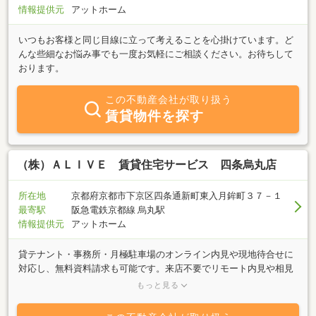
情報提供元
アットホーム
いつもお客様と同じ目線に立って考えることを心掛けています。ど
んな些細なお悩み事でも一度お気軽にご相談ください。お待ちして
おります。
この不動産会社が取り扱う
賃貸物件を探す
（株）ＡＬＩＶＥ 賃貸住宅サービス 四条烏丸店
所在地
京都府京都市下京区四条通新町東入月鉾町３７－１
最寄駅
阪急電鉄京都線 烏丸駅
情報提供元
アットホーム
貸テナント・事務所・月極駐車場のオンライン内見や現地待合せに
対応し、無料資料請求も可能です。来店不要でリモート内見や相見
積もりの相談ができ、内装工事や不動産売買、居住用物件のご相談
もっと見る
にも対応しています。借りたい・貸したい・買いたい・売りたいな
ど、不動産に関するあらゆるニーズに幅広く対応しております。