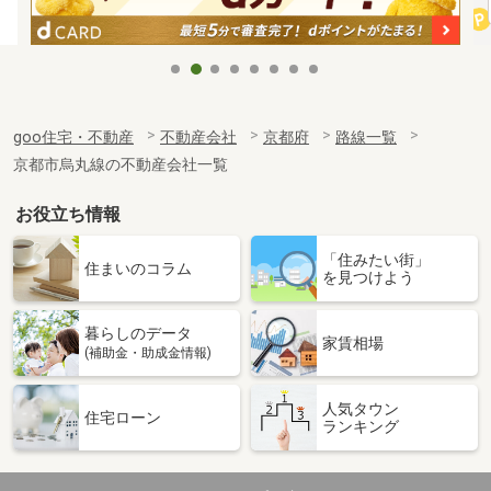
goo住宅・不動産
不動産会社
京都府
路線一覧
京都市烏丸線の不動産会社一覧
お役立ち情報
「住みたい街」
住まいのコラム
を見つけよう
暮らしのデータ
家賃相場
(補助金・助成金情報)
人気タウン
住宅ローン
ランキング