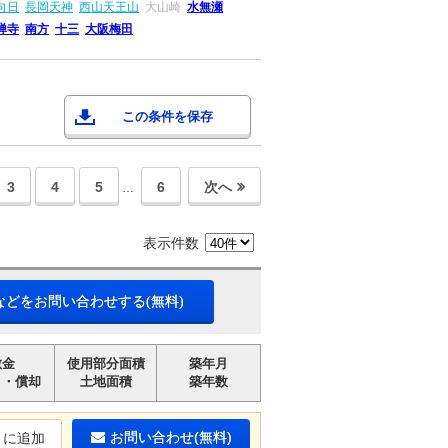
向日
長岡天神
西山天王山
大山崎
水無瀬
禅寺
南方
十三
大阪梅田
この条件を保存
3
4
5
6
次へ
…
表示件数
などをお問い合わせする(無料)
敷金
使用部分面積
築年月
引・償却
土地面積
築年数
お問い合わせ(無料)
りに追加