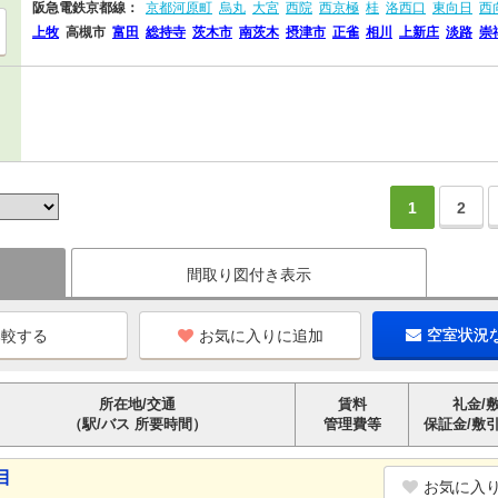
阪急電鉄京都線：
京都河原町
烏丸
大宮
西院
西京極
桂
洛西口
東向日
西
上牧
高槻市
富田
総持寺
茨木市
南茨木
摂津市
正雀
相川
上新庄
淡路
崇
1
2
間取り図付き表示
お気に入りに追加
空室状況
所在地/交通
賃料
礼金/
（駅/バス 所要時間）
管理費等
保証金/敷
目
お気に入