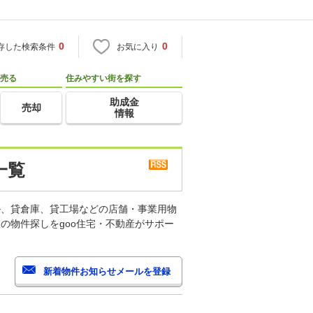
0
0
存した検索条件
お気に入り
売る
住みやすい街を探す
助成金
売却
情報
一覧
ル、貸倉庫、貸工場などの店舗・事業用物
の物件探しをgoo住宅・不動産がサポー