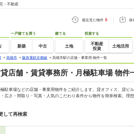
住宅・不動産
0
最近見た物件
保
一戸建てを買う
建てる
投資する
不動産
古
新築
中古
土地
土地活用
投資
府
>
高槻市
>
阪急電鉄京都線
>
高槻市駅の店舗・事業用 物件一覧
賃貸店舗・賃貸事務所・月極駐車場 物件
、月極駐車場などの店舗・事業用物件をご紹介します。貸オフィス、貸ビ
料・広さ・間取り・写真・人気のこだわり条件から物件を簡単検索。理想
更して再検索