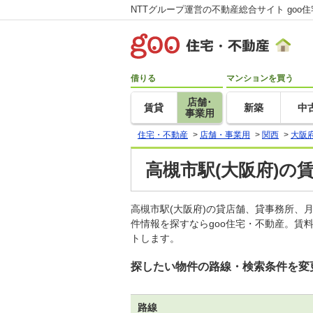
NTTグループ運営の不動産総合サイト goo
借りる
マンションを買う
店舗･
賃貸
新築
中
事業用
住宅・不動産
>
店舗・事業用
>
関西
>
大阪
高槻市駅(大阪府)の
高槻市駅(大阪府)の貸店舗、貸事務所
件情報を探すならgoo住宅・不動産。賃
トします。
探したい物件の路線・検索条件を変
路線