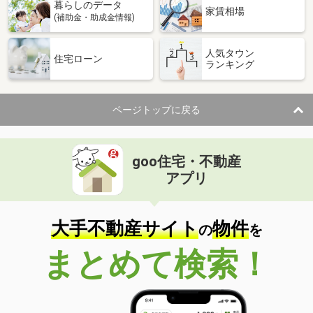
暮らしのデータ
家賃相場
(補助金・助成金情報)
人気タウン
住宅ローン
ランキング
ページトップに戻る
goo住宅・不動産
アプリ
大手不動産サイト
物件
の
を
まとめて検索！