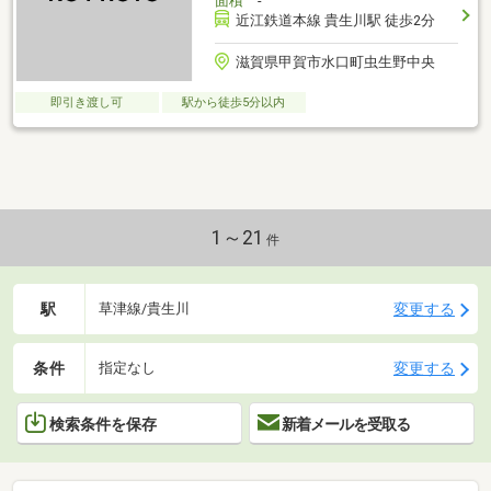
面積
-
近江鉄道本線 貴生川駅 徒歩2分
滋賀県甲賀市水口町虫生野中央
即引き渡し可
駅から徒歩5分以内
1～21
件
駅
変更する
草津線/貴生川
条件
変更する
指定なし
検索条件を保存
新着メールを受取る