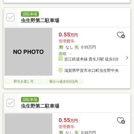
貸駐車場
虫生野第二駐車場
0.55
万円
管理費等-
なし
0.55万円
面積
-
近江鉄道本線 貴生川駅 徒歩2分
滋賀県甲賀市水口町虫生野中央
即引き渡し可
駅から徒歩5分以内
貸駐車場
虫生野第二駐車場
0.55
万円
管理費等-
なし
0.55万円