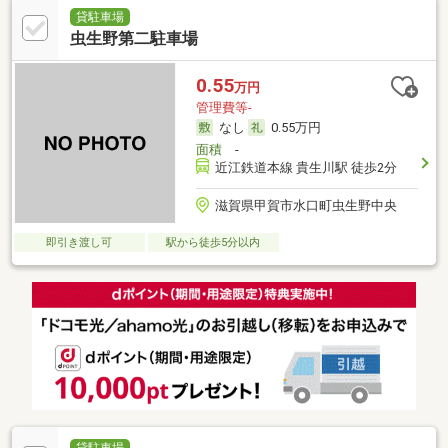
貸駐車場
虫生野第二駐車場
0.55
万円
管理費等-
なし
0.55万円
面積
-
近江鉄道本線 貴生川駅 徒歩2分
滋賀県甲賀市水口町虫生野中央
即引き渡し可
駅から徒歩5分以内
貸駐車場