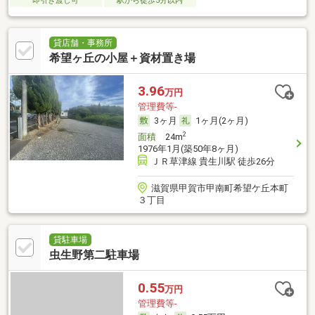
即引き渡し可
駅から徒歩5分以内
貸店舗・事務所
希望ヶ丘の小屋＋資材置き場
3.96
万円
管理費等-
3ヶ月
1ヶ月(2ヶ月)
2
面積
24m
1976年1月(築50年8ヶ月)
ＪＲ草津線 貴生川駅 徒歩26分
滋賀県甲賀市甲南町希望ケ丘本町
３丁目
貸駐車場
虫生野第二駐車場
0.55
万円
管理費等-