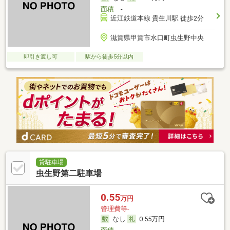
面積
-
近江鉄道本線 貴生川駅 徒歩2分
滋賀県甲賀市水口町虫生野中央
即引き渡し可
駅から徒歩5分以内
貸駐車場
虫生野第二駐車場
0.55
万円
管理費等-
なし
0.55万円