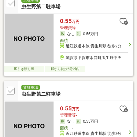
虫生野第二駐車場
0.55
万円
管理費等-
なし
0.55万円
面積
-
近江鉄道本線 貴生川駅 徒歩2分
滋賀県甲賀市水口町虫生野中央
即引き渡し可
駅から徒歩5分以内
貸駐車場
虫生野第二駐車場
0.55
万円
管理費等-
なし
0.55万円
面積
-
近江鉄道本線 貴生川駅 徒歩2分