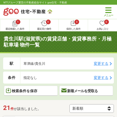
NTTグループ運営の不動産総合サイト goo住宅・不動産
1
0
0
0
最近検索した条件
最近見た物件
保存した条件
お気に入り
貴生川駅(滋賀県)の賃貸店舗・賃貸事務所・月極
駐車場 物件一覧
駅
変更する
草津線/貴生川
条件
変更する
指定なし
検索条件を保存
新着メールを受取る
21
件
が該当しました。