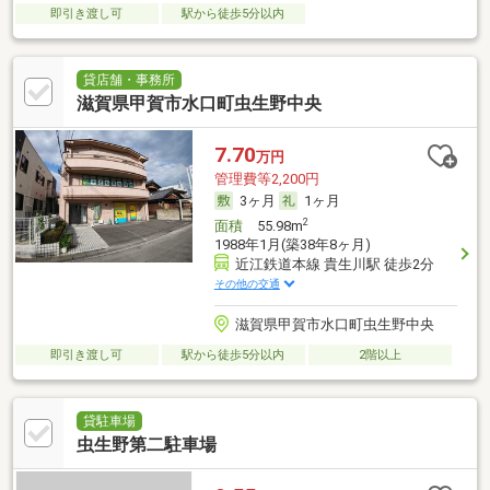
即引き渡し可
駅から徒歩5分以内
貸店舗・事務所
滋賀県甲賀市水口町虫生野中央
7.70
万円
管理費等2,200円
3ヶ月
1ヶ月
2
面積
55.98m
1988年1月(築38年8ヶ月)
近江鉄道本線 貴生川駅 徒歩2分
その他の交通
滋賀県甲賀市水口町虫生野中央
即引き渡し可
駅から徒歩5分以内
2階以上
貸駐車場
虫生野第二駐車場