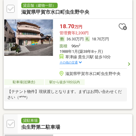
貸店舗（建物一部）
滋賀県甲賀市水口町虫生野中央
18.70
万円
管理費等2,200円
36.30万円
18.70万円
2
面積
96m
1988年1月(築38年8ヶ月)
草津線 貴生川駅 徒歩10分
その他の交通
滋賀県甲賀市水口町虫生野中央
駐車場(近隣含)
駅から徒歩10分以内
【テナント物件】現状渡しとなります。まずはお問い合わせくだ
さい（*^^*）
貸駐車場
虫生野第二駐車場