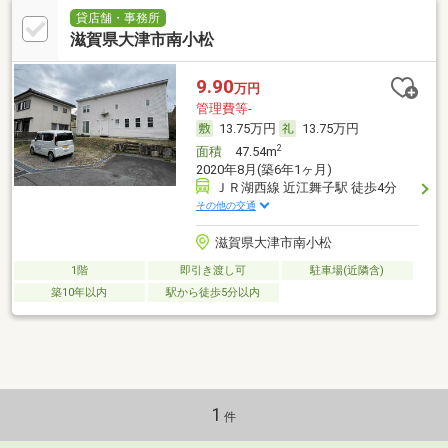
貸店舗・事務所
滋賀県大津市南小松
9.90
万円
管理費等-
13.75万円
13.75万円
2
面積
47.54m
2020年8月(築6年1ヶ月)
ＪＲ湖西線 近江舞子駅 徒歩4分
その他の交通
滋賀県大津市南小松
1階
即引き渡し可
駐車場(近隣含)
築10年以内
駅から徒歩5分以内
1
件