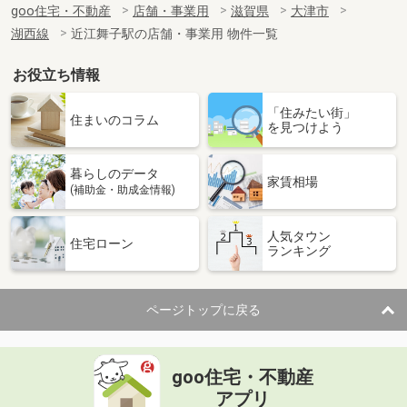
goo住宅・不動産
店舗・事業用
滋賀県
大津市
湖西線
近江舞子駅の店舗・事業用 物件一覧
お役立ち情報
「住みたい街」
住まいのコラム
を見つけよう
暮らしのデータ
家賃相場
(補助金・助成金情報)
人気タウン
住宅ローン
ランキング
ページトップに戻る
goo住宅・不動産
アプリ