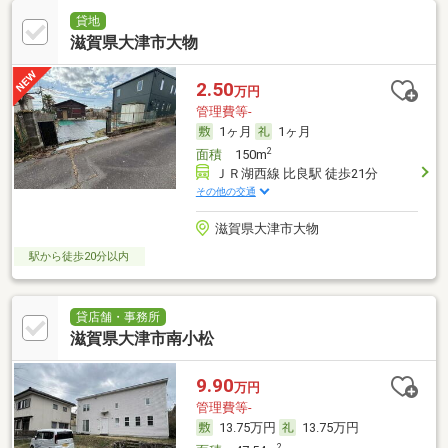
貸地
滋賀県大津市大物
2.50
万円
管理費等-
1ヶ月
1ヶ月
2
面積
150m
ＪＲ湖西線 比良駅 徒歩21分
その他の交通
滋賀県大津市大物
駅から徒歩20分以内
貸店舗・事務所
滋賀県大津市南小松
9.90
万円
管理費等-
13.75万円
13.75万円
2