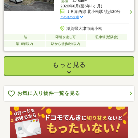
面積
47.54m
2020年8月(築6年1ヶ月)
ＪＲ湖西線 北小松駅 徒歩30分
その他の交通
滋賀県大津市南小松
1階
即引き渡し可
駐車場(近隣含)
築10年以内
駅から徒歩5分以内
もっと見る
お気に入り物件一覧を見る