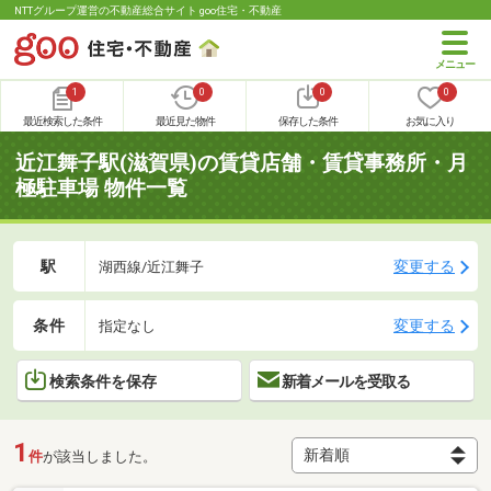
NTTグループ運営の不動産総合サイト goo住宅・不動産
1
0
0
0
最近検索した条件
最近見た物件
保存した条件
お気に入り
近江舞子駅(滋賀県)の賃貸店舗・賃貸事務所・月
極駐車場 物件一覧
駅
変更する
湖西線/近江舞子
条件
変更する
指定なし
検索条件を保存
新着メールを受取る
1
件
が該当しました。