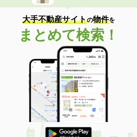
大手不動産サイト
物件
の
を
まとめて検索！