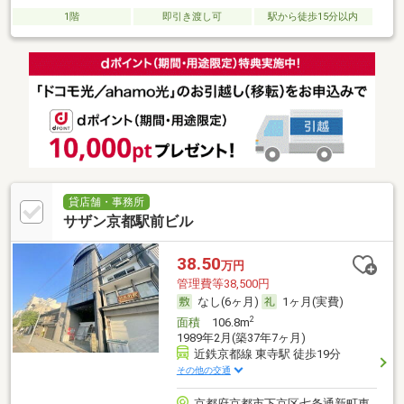
1階
即引き渡し可
駅から徒歩15分以内
貸店舗・事務所
サザン京都駅前ビル
38.50
万円
管理費等38,500円
なし(6ヶ月)
1ヶ月(実費)
2
面積
106.8m
1989年2月(築37年7ヶ月)
近鉄京都線 東寺駅 徒歩19分
その他の交通
京都府京都市下京区七条通新町東