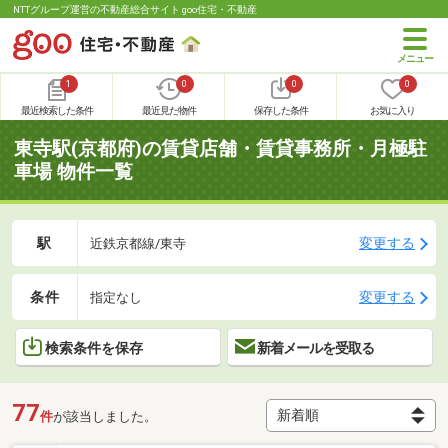
NTTグループ運営の不動産総合サイト goo住宅・不動産
1
0
0
0
最近検索した条件
最近見た物件
保存した条件
お気に入り
東寺駅(京都府)の賃貸店舗・賃貸事務所・月極駐
車場 物件一覧
駅
変更する
近鉄京都線/東寺
条件
変更する
指定なし
検索条件を保存
新着メールを受取る
77
件
が該当しました。