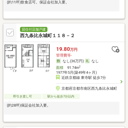
(約11坪)飲食店可。保証会社加入要。
貸住付店舗戸建
西九条比永城町１１８－２
19.80
万円
管理費等-
なし(36万円)
なし
2
面積
91.74m
1977年5月(築49年4ヶ月)
近鉄京都線 東寺駅 徒歩7分
京都府京都市南区西九条比永城町
即引き渡し可
駅から徒歩7分以内
(約28坪)保証会社加入要。