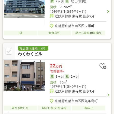
2ヶ月
なし(実費)
2
面積
78.96m
1989年3月(築37年6ヶ月)
近鉄京都線 東寺駅 徒歩9分
京都府京都市南区四ツ塚町
1階
飲食店可
駅から徒歩10分以内
貸店舗（建物一部）
わくわくビル
22
万円
管理費等-
3ヶ月
2ヶ月
2
面積
36m
1977年4月(築49年5ヶ月)
近鉄京都線 東寺駅 徒歩1分
京都府京都市南区西九条島町
即引き渡し可
駅から徒歩1分以内
2階以上