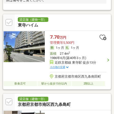
限は備考をご覧ください。
貸店舗（建物一部）
東寺ハイム
7.70
万円
管理費等5,500円
1ヶ月
1ヶ月
2
面積
27.4m
1986年6月(築40年3ヶ月)
近鉄京都線 東寺駅 徒歩13分
その他の交通
京都府京都市南区西九条南田町
飲食店可
駅から徒歩15分以内
2階以上
貸店舗（建物一部）
京都府京都市南区西九条島町