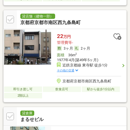
貸店舗（建物一部）
京都府京都市南区西九条島町
22
万円
管理費等-
3ヶ月
2ヶ月
2
面積
36m
1977年4月(築49年5ヶ月)
近鉄京都線 東寺駅 徒歩1分
その他の交通
京都府京都市南区西九条島町
即引き渡し可
飲食店可
駅から徒歩1分以内
2階以上
貸倉庫
まるせビル