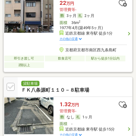
22
万円
管理費等-
3ヶ月
2ヶ月
2
面積
36m
1977年4月(築49年5ヶ月)
近鉄京都線 東寺駅 徒歩1分
その他の交通
京都府京都市南区西九条島町
即引き渡し可
飲食店可
駅から徒歩1分以内
2階以上
貸駐車場
ＦＫ八条源町１１０－８駐車場
1.32
万円
管理費等-
なし
1ヶ月
面積
-
近鉄京都線 東寺駅 徒歩15分
その他の交通