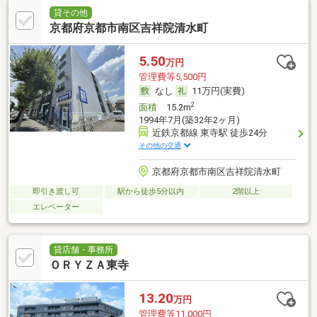
貸その他
京都府京都市南区吉祥院清水町
5.50
万円
管理費等5,500円
なし
11万円(実費)
2
面積
15.2m
1994年7月(築32年2ヶ月)
近鉄京都線 東寺駅 徒歩24分
その他の交通
京都府京都市南区吉祥院清水町
即引き渡し可
駅から徒歩5分以内
2階以上
エレベーター
貸店舗・事務所
ＯＲＹＺＡ東寺
13.20
万円
管理費等11,000円