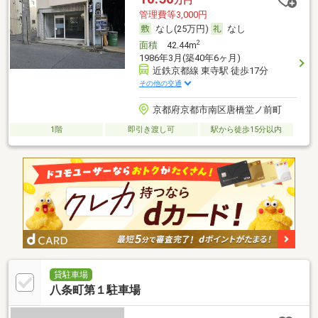
万円
管理費等3,000円
なし(25万円)
なし
2
面積
42.44m
1986年3月(築40年6ヶ月)
近鉄京都線 東寺駅 徒歩17分
その他の交通
京都府京都市南区唐橋堂ノ前町
1階
即引き渡し可
駅から徒歩15分以内
貸駐車場
八条町第１駐車場