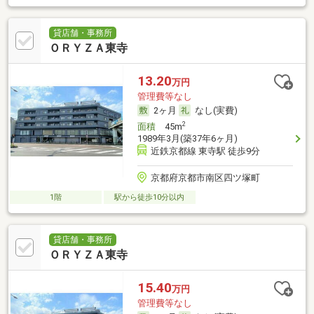
貸店舗・事務所
ＯＲＹＺＡ東寺
13.20
万円
管理費等なし
2ヶ月
なし(実費)
2
面積
45m
1989年3月(築37年6ヶ月)
近鉄京都線 東寺駅 徒歩9分
京都府京都市南区四ツ塚町
1階
駅から徒歩10分以内
貸店舗・事務所
ＯＲＹＺＡ東寺
15.40
万円
管理費等なし