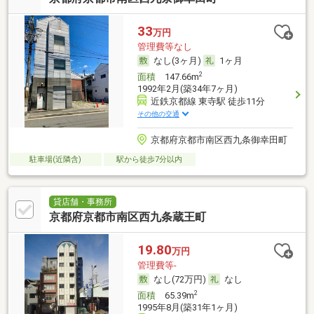
33
万円
管理費等なし
なし(3ヶ月)
1ヶ月
2
面積
147.66m
1992年2月(築34年7ヶ月)
近鉄京都線 東寺駅 徒歩11分
その他の交通
京都府京都市南区西九条御幸田町
駐車場(近隣含)
駅から徒歩7分以内
貸店舗・事務所
京都府京都市南区西九条蔵王町
19.80
万円
管理費等-
なし(72万円)
なし
2
面積
65.39m
1995年8月(築31年1ヶ月)