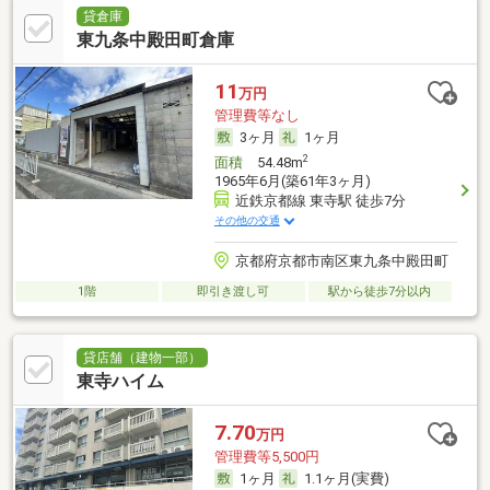
貸倉庫
東九条中殿田町倉庫
11
万円
管理費等なし
3ヶ月
1ヶ月
2
面積
54.48m
1965年6月(築61年3ヶ月)
近鉄京都線 東寺駅 徒歩7分
その他の交通
京都府京都市南区東九条中殿田町
1階
即引き渡し可
駅から徒歩7分以内
貸店舗（建物一部）
東寺ハイム
7.70
万円
管理費等5,500円
1ヶ月
1.1ヶ月(実費)