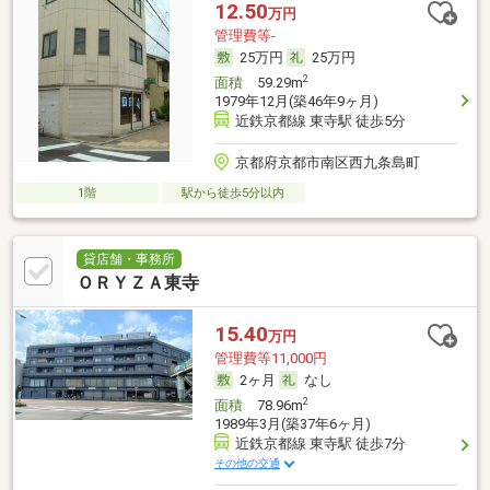
12.50
万円
管理費等-
25万円
25万円
2
面積
59.29m
1979年12月(築46年9ヶ月)
近鉄京都線 東寺駅 徒歩5分
京都府京都市南区西九条島町
1階
駅から徒歩5分以内
貸店舗・事務所
ＯＲＹＺＡ東寺
15.40
万円
管理費等11,000円
2ヶ月
なし
2
面積
78.96m
1989年3月(築37年6ヶ月)
近鉄京都線 東寺駅 徒歩7分
その他の交通