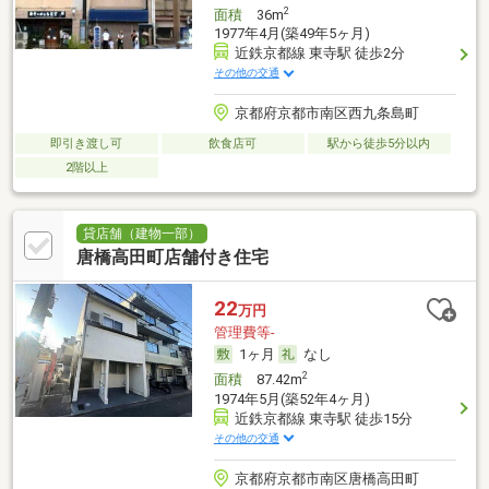
2
面積
36m
1977年4月(築49年5ヶ月)
近鉄京都線 東寺駅 徒歩2分
その他の交通
京都府京都市南区西九条島町
即引き渡し可
飲食店可
駅から徒歩5分以内
2階以上
貸店舗（建物一部）
唐橋高田町店舗付き住宅
22
万円
管理費等-
1ヶ月
なし
2
面積
87.42m
1974年5月(築52年4ヶ月)
近鉄京都線 東寺駅 徒歩15分
その他の交通
京都府京都市南区唐橋高田町