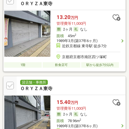
ＯＲＹＺＡ東寺
13.20
万円
管理費等11,000円
2ヶ月
なし
2
面積
45m
1989年3月(築37年6ヶ月)
近鉄京都線 東寺駅 徒歩7分
京都府京都市南区四ツ塚町
1階
飲食店可
駅から徒歩7分以内
貸店舗・事務所
ＯＲＹＺＡ東寺
15.40
万円
管理費等11,000円
2ヶ月
なし
2
面積
78.96m
1989年3月(築37年6ヶ月)