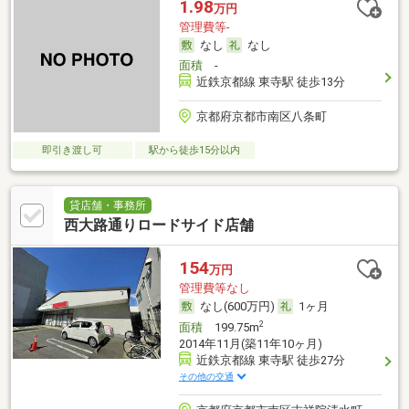
1.98
万円
管理費等-
なし
なし
面積
-
近鉄京都線 東寺駅 徒歩13分
京都府京都市南区八条町
即引き渡し可
駅から徒歩15分以内
貸店舗・事務所
西大路通りロードサイド店舗
154
万円
管理費等なし
なし(600万円)
1ヶ月
2
面積
199.75m
2014年11月(築11年10ヶ月)
近鉄京都線 東寺駅 徒歩27分
その他の交通