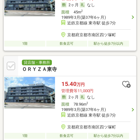
2ヶ月
なし
2
面積
45m
1989年3月(築37年6ヶ月)
近鉄京都線 東寺駅 徒歩7分
京都府京都市南区四ツ塚町
1階
飲食店可
駅から徒歩7分以内
貸店舗・事務所
ＯＲＹＺＡ東寺
15.40
万円
管理費等11,000円
2ヶ月
なし
2
面積
78.96m
1989年3月(築37年6ヶ月)
近鉄京都線 東寺駅 徒歩7分
京都府京都市南区四ツ塚町
1階
飲食店可
駅から徒歩7分以内