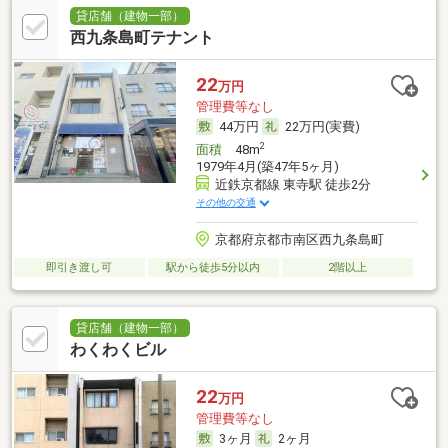
貸店舗（建物一部）
西九条島町テナント
22
万円
管理費等なし
44万円
22万円(実費)
2
面積
48m
1979年4月(築47年5ヶ月)
近鉄京都線 東寺駅 徒歩2分
その他の交通
京都府京都市南区西九条島町
即引き渡し可
駅から徒歩5分以内
2階以上
貸店舗（建物一部）
わくわくビル
22
万円
管理費等なし
3ヶ月
2ヶ月