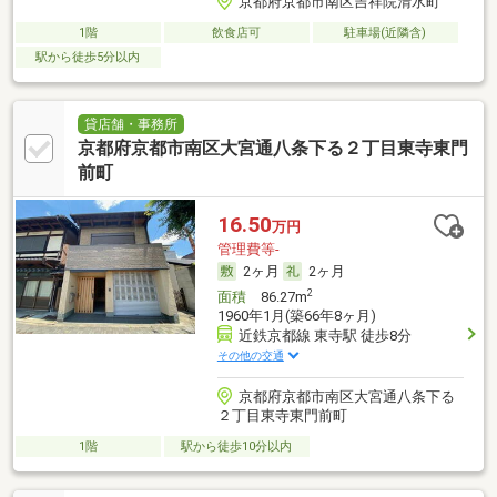
京都府京都市南区吉祥院清水町
1階
飲食店可
駐車場(近隣含)
駅から徒歩5分以内
貸店舗・事務所
京都府京都市南区大宮通八条下る２丁目東寺東門
前町
16.50
万円
管理費等-
2ヶ月
2ヶ月
2
面積
86.27m
1960年1月(築66年8ヶ月)
近鉄京都線 東寺駅 徒歩8分
その他の交通
京都府京都市南区大宮通八条下る
２丁目東寺東門前町
1階
駅から徒歩10分以内