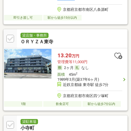
京都府京都市南区八条源町
即引き渡し可
駅から徒歩15分以内
貸店舗・事務所
ＯＲＹＺＡ東寺
13.20
万円
管理費等11,000円
2ヶ月
なし
2
面積
45m
1989年3月(築37年6ヶ月)
近鉄京都線 東寺駅 徒歩7分
京都府京都市南区四ツ塚町
1階
飲食店可
駅から徒歩7分以内
貸駐車場
小寺町