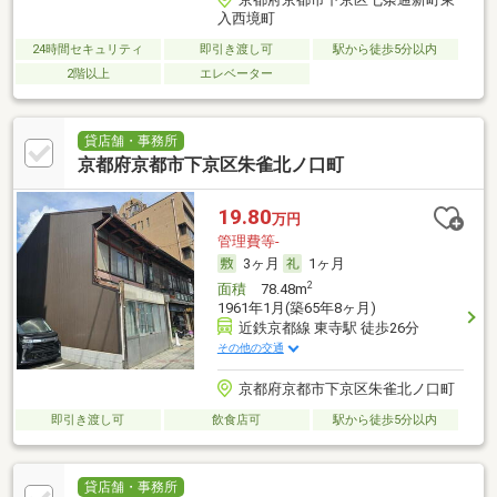
入西境町
24時間セキュリティ
即引き渡し可
駅から徒歩5分以内
2階以上
エレベーター
貸店舗・事務所
京都府京都市下京区朱雀北ノ口町
19.80
万円
管理費等-
3ヶ月
1ヶ月
2
面積
78.48m
1961年1月(築65年8ヶ月)
近鉄京都線 東寺駅 徒歩26分
その他の交通
京都府京都市下京区朱雀北ノ口町
即引き渡し可
飲食店可
駅から徒歩5分以内
貸店舗・事務所