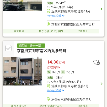
2
面積
27.4m
1971年9月(築55年)
近鉄京都線 東寺駅 徒歩11分
その他の交通
京都府京都市南区西九条南田町
飲食店可
駅から徒歩10分以内
2階以上
貸店舗（建物一部）
京都府京都市南区西九条島町
14.30
万円
管理費等-
3ヶ月
2ヶ月
2
面積
38m
1977年4月(築49年5ヶ月)
近鉄京都線 東寺駅 徒歩1分
その他の交通
京都府京都市南区西九条島町
即引き渡し可
駅から徒歩1分以内
2階以上