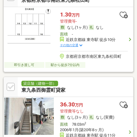
京都府京都市南区東九条松田町
1.30
万円
管理費等-
なし(1ヶ月)
なし
面積
-
近鉄京都線 東寺駅 徒歩10分
その他の交通
京都府京都市南区東九条松田町
即引き渡し可
駅から徒歩7分以内
貸店舗（建物一部）
東九条西御霊町貸家
36.30
万円
管理費等なし
なし(3ヶ月)
なし(実費)
2
面積
78.03m
2006年1月(築20年8ヶ月)
近鉄京都線 東寺駅 徒歩11分