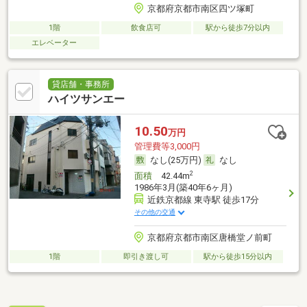
京都府京都市南区四ツ塚町
1階
飲食店可
駅から徒歩7分以内
エレベーター
貸店舗・事務所
ハイツサンエー
10.50
万円
管理費等3,000円
なし(25万円)
なし
2
面積
42.44m
1986年3月(築40年6ヶ月)
近鉄京都線 東寺駅 徒歩17分
その他の交通
京都府京都市南区唐橋堂ノ前町
1階
即引き渡し可
駅から徒歩15分以内