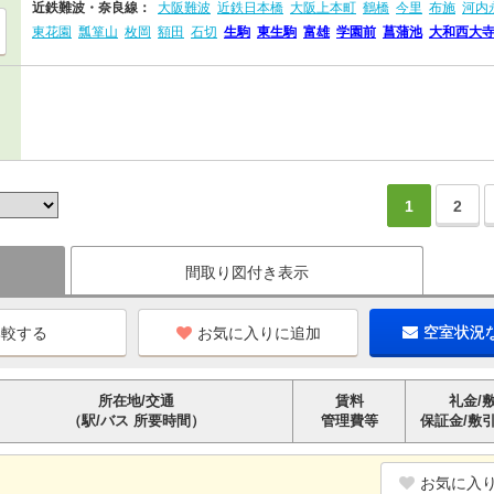
近鉄難波・奈良線：
大阪難波
近鉄日本橋
大阪上本町
鶴橋
今里
布施
河内
東花園
瓢箪山
枚岡
額田
石切
生駒
東生駒
富雄
学園前
菖蒲池
大和西大
1
2
間取り図付き表示
お気に入りに追加
空室状況
所在地/交通
賃料
礼金/
（駅/バス 所要時間）
管理費等
保証金/敷
お気に入