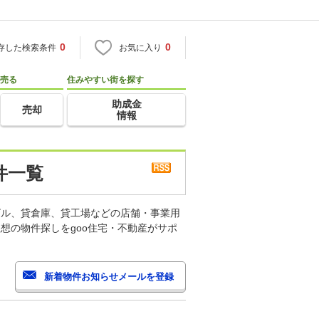
0
0
存した検索条件
お気に入り
売る
住みやすい街を探す
助成金
売却
情報
件一覧
ビル、貸倉庫、貸工場などの店舗・事業用
想の物件探しをgoo住宅・不動産がサポ