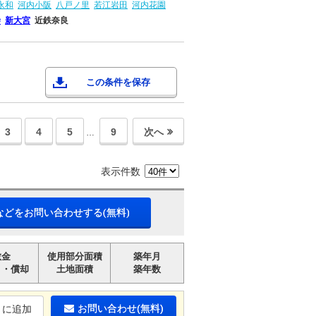
永和
河内小阪
八戸ノ里
若江岩田
河内花園
寺
新大宮
近鉄奈良
この条件を保存
3
4
5
9
次へ
…
表示件数
などをお問い合わせする(無料)
敷金
使用部分面積
築年月
引・償却
土地面積
築年数
お問い合わせ(無料)
りに追加