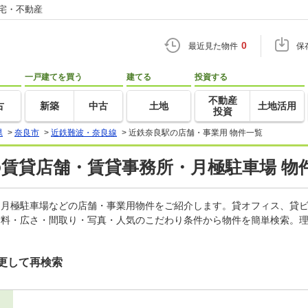
住宅・不動産
0
最近見た物件
保
一戸建てを買う
建てる
投資する
不動産
古
新築
中古
土地
土地活用
投資
県
>
奈良市
>
近鉄難波・奈良線
>
近鉄奈良駅の店舗・事業用 物件一覧
の賃貸店舗・賃貸事務所・月極駐車場 物
所、月極駐車場などの店舗・事業用物件をご紹介します。貸オフィス、貸
賃料・広さ・間取り・写真・人気のこだわり条件から物件を簡単検索。理
更して再検索