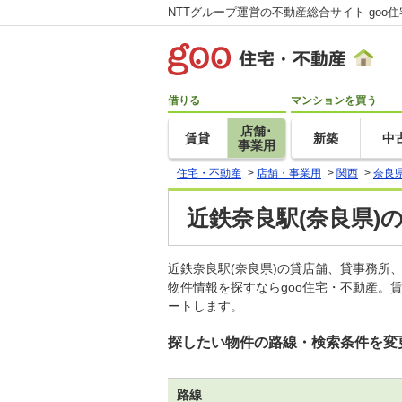
NTTグループ運営の不動産総合サイト goo
借りる
マンションを買う
店舗･
賃貸
新築
中
事業用
住宅・不動産
>
店舗・事業用
>
関西
>
奈良
近鉄奈良駅(奈良県)
近鉄奈良駅(奈良県)の貸店舗、貸事務
物件情報を探すならgoo住宅・不動産。
ートします。
探したい物件の路線・検索条件を変
路線