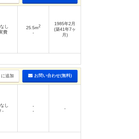
1985年2月
 なし
2
25.5m
(築41年7ヶ
 実費
-
月)
お問い合わせ(無料)
りに追加
 なし
-
-
 -
-