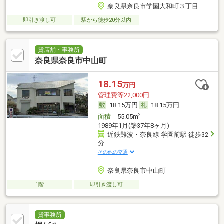
奈良県奈良市学園大和町３丁目
即引き渡し可
駅から徒歩20分以内
貸店舗・事務所
奈良県奈良市中山町
18.15
万円
管理費等22,000円
18.15万円
18.15万円
2
面積
55.05m
1989年1月(築37年8ヶ月)
近鉄難波・奈良線 学園前駅 徒歩32
分
その他の交通
奈良県奈良市中山町
1階
即引き渡し可
貸事務所