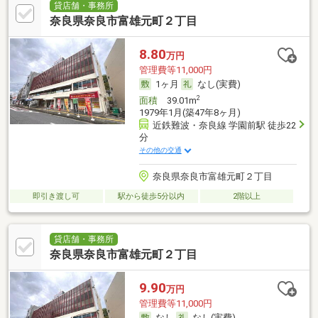
貸店舗・事務所
奈良県奈良市富雄元町２丁目
8.80
万円
管理費等11,000円
1ヶ月
なし(実費)
2
面積
39.01m
1979年1月(築47年8ヶ月)
近鉄難波・奈良線 学園前駅 徒歩22
分
その他の交通
奈良県奈良市富雄元町２丁目
即引き渡し可
駅から徒歩5分以内
2階以上
貸店舗・事務所
奈良県奈良市富雄元町２丁目
9.90
万円
管理費等11,000円
なし
なし(実費)