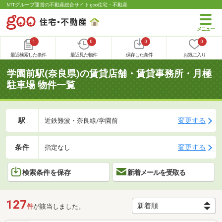
NTTグループ運営の不動産総合サイト goo住宅・不動産
1
0
0
0
最近検索した条件
最近見た物件
保存した条件
お気に入り
学園前駅(奈良県)の賃貸店舗・賃貸事務所・月極
駐車場 物件一覧
駅
変更する
近鉄難波・奈良線/学園前
条件
変更する
指定なし
検索条件を保存
新着メールを受取る
127
件
が該当しました。