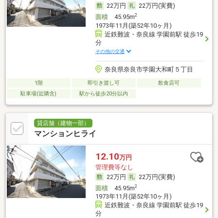
22万円
22万円(実費)
2
面積
45.95m
1973年11月(築52年10ヶ月)
近鉄難波・奈良線 学園前駅 徒歩19
分
その他の交通
奈良県奈良市学園大和町５丁目
1階
即引き渡し可
飲食店可
駐車場(近隣含)
駅から徒歩20分以内
貸店舗（建物一部）
マンションヒライ
12.10
万円
管理費等なし
22万円
22万円(実費)
2
面積
45.95m
1973年11月(築52年10ヶ月)
近鉄難波・奈良線 学園前駅 徒歩19
分