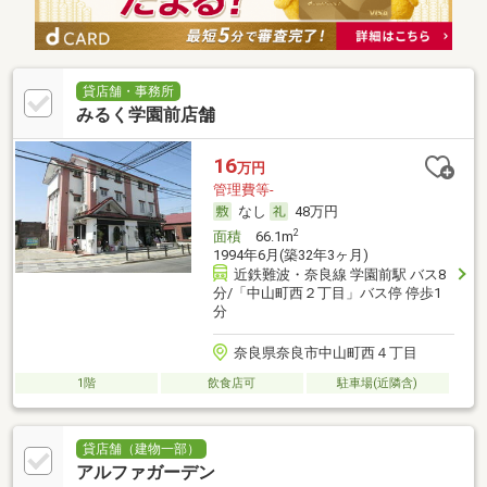
貸店舗・事務所
みるく学園前店舗
16
万円
管理費等-
なし
48万円
2
面積
66.1m
1994年6月(築32年3ヶ月)
近鉄難波・奈良線 学園前駅 バス8
分/「中山町西２丁目」バス停 停歩1
分
奈良県奈良市中山町西４丁目
1階
飲食店可
駐車場(近隣含)
貸店舗（建物一部）
アルファガーデン