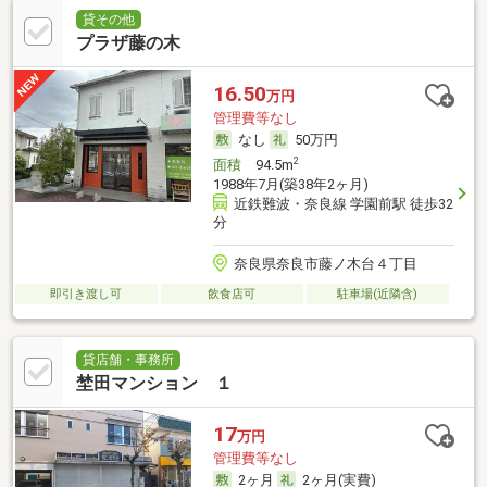
貸その他
プラザ藤の木
16.50
万円
管理費等なし
なし
50万円
2
面積
94.5m
1988年7月(築38年2ヶ月)
近鉄難波・奈良線 学園前駅 徒歩32
分
奈良県奈良市藤ノ木台４丁目
即引き渡し可
飲食店可
駐車場(近隣含)
貸店舗・事務所
埜田マンション １
17
万円
管理費等なし
2ヶ月
2ヶ月(実費)