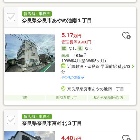
貸店舗・事務所
奈良県奈良市あやめ池南１丁目
5.17
万円
管理費等9,900円
なし
なし
2
面積
48.6m
1988年4月(築38年5ヶ月)
近鉄難波・奈良線 学園前駅 徒歩13
分
その他の交通
奈良県奈良市あやめ池南１丁目
1階
即引き渡し可
駅から徒歩5分以内
貸店舗・事務所
奈良県奈良市富雄北３丁目
4.40
万円