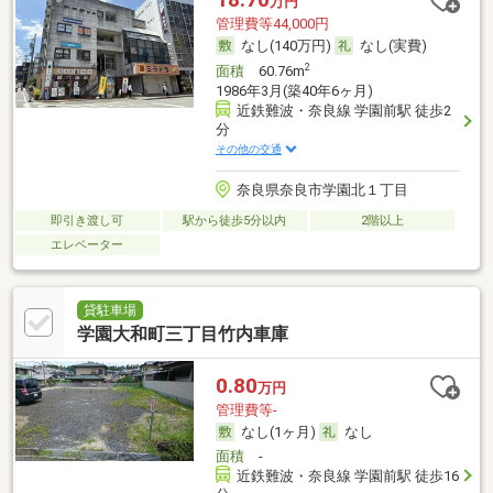
万円
管理費等44,000円
なし(140万円)
なし(実費)
2
面積
60.76m
1986年3月(築40年6ヶ月)
近鉄難波・奈良線 学園前駅 徒歩2
分
その他の交通
奈良県奈良市学園北１丁目
即引き渡し可
駅から徒歩5分以内
2階以上
エレベーター
貸駐車場
学園大和町三丁目竹内車庫
0.80
万円
管理費等-
なし(1ヶ月)
なし
面積
-
近鉄難波・奈良線 学園前駅 徒歩16