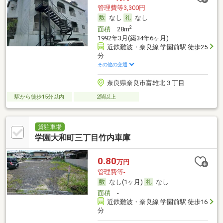
管理費等3,300円
なし
なし
2
面積
28m
1992年3月(築34年6ヶ月)
近鉄難波・奈良線 学園前駅 徒歩25
分
その他の交通
奈良県奈良市富雄北３丁目
駅から徒歩15分以内
2階以上
貸駐車場
学園大和町三丁目竹内車庫
0.80
万円
管理費等-
なし(1ヶ月)
なし
面積
-
近鉄難波・奈良線 学園前駅 徒歩16
分