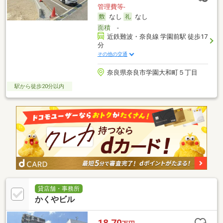
管理費等-
なし
なし
面積
-
近鉄難波・奈良線 学園前駅 徒歩17
分
その他の交通
奈良県奈良市学園大和町５丁目
駅から徒歩20分以内
貸店舗・事務所
かくやビル
18.70