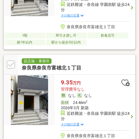
近鉄難波・奈良線 学園前駅 徒歩24
分
その他の交通
奈良県奈良市富雄北１丁目
1階
即引き渡し可
飲食店可
築1年以内
駅から徒歩5分以内
貸店舗・事務所
奈良県奈良市富雄北１丁目
9.35
万円
管理費等なし
なし
なし
2
面積
24.46m
2026年3月 新築
近鉄難波・奈良線 学園前駅 徒歩24
分
その他の交通
奈良県奈良市富雄北１丁目