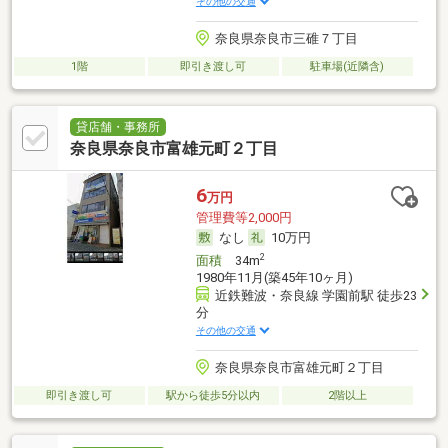
その他の交通
奈良県奈良市三碓７丁目
1階
即引き渡し可
駐車場(近隣含)
貸店舗・事務所
奈良県奈良市富雄元町２丁目
6
万円
管理費等2,000円
なし
10万円
2
面積
34m
1980年11月(築45年10ヶ月)
近鉄難波・奈良線 学園前駅 徒歩23
分
その他の交通
奈良県奈良市富雄元町２丁目
即引き渡し可
駅から徒歩5分以内
2階以上