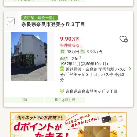
貸店舗（建物一部）
奈良県奈良市登美ヶ丘３丁目
9.90
万円
管理費等なし
18万円
9.90万円
2
面積
24m
1967年11月(築58年10ヶ月)
近鉄難波・奈良線 学園前駅 バス6
分/「登美ヶ丘３丁目」バス停 停歩3
分
奈良県奈良市登美ヶ丘３丁目
1階
即引き渡し可