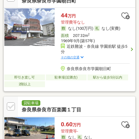
奈良県奈良市学園朝日町
44
万円
管理費等なし
なし(100万円)
なし(実費)
2
面積
207.32m
1969年9月(築57年)
近鉄難波・奈良線 学園前駅 徒歩5
分
その他の交通
奈良県奈良市学園朝日町
即引き渡し可
駐車場(近隣含)
駅から徒歩5分以内
2階以上
貸駐車場
奈良県奈良市百楽園１丁目
0.60
万円
管理費等-
なし
なし