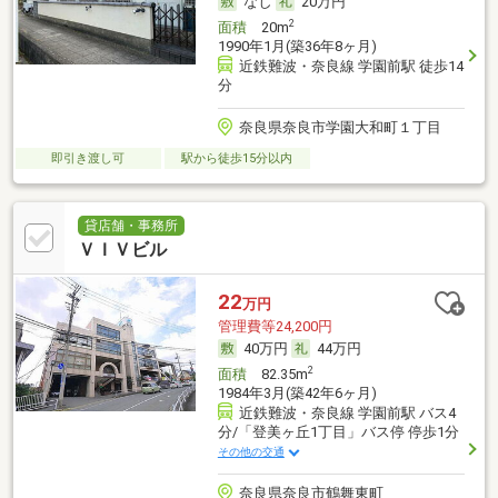
なし
20万円
2
面積
20m
1990年1月(築36年8ヶ月)
近鉄難波・奈良線 学園前駅 徒歩14
分
奈良県奈良市学園大和町１丁目
即引き渡し可
駅から徒歩15分以内
貸店舗・事務所
ＶＩＶビル
22
万円
管理費等24,200円
40万円
44万円
2
面積
82.35m
1984年3月(築42年6ヶ月)
近鉄難波・奈良線 学園前駅 バス4
分/「登美ヶ丘1丁目」バス停 停歩1分
その他の交通
奈良県奈良市鶴舞東町