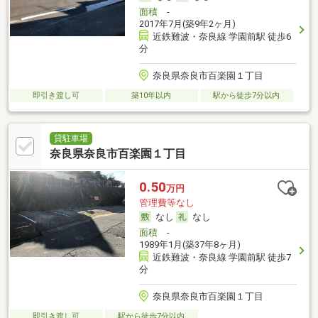
面積
-
2017年7月(築9年2ヶ月)
近鉄難波・奈良線 学園前駅 徒歩6
分
奈良県奈良市百楽園１丁目
即引き渡し可
築10年以内
駅から徒歩7分以内
貸駐車場
奈良県奈良市百楽園１丁目
0.50
万円
管理費等なし
なし
なし
面積
-
1989年1月(築37年8ヶ月)
近鉄難波・奈良線 学園前駅 徒歩7
分
奈良県奈良市百楽園１丁目
即引き渡し可
駅から徒歩7分以内