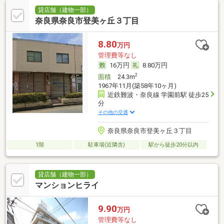
貸店舗（建物一部）
奈良県奈良市登美ヶ丘３丁目
8.80
万円
管理費等なし
16万円
8.80万円
2
面積
24.3m
1967年11月(築58年10ヶ月)
近鉄難波・奈良線 学園前駅 徒歩25
分
その他の交通
奈良県奈良市登美ヶ丘３丁目
1階
駐車場(近隣含)
駅から徒歩20分以内
貸店舗（建物一部）
マンションヒライ
9.90
万円
管理費等なし