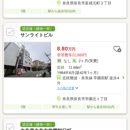
奈良県奈良市富雄元町２丁目
1階
駅から徒歩5分以内
貸店舗（建物一部）
サンライトビル
8.80
万円
管理費等22,000円
なし
2ヶ月(実費)
2
面積
12.68m
1984年8月(築42年1ヶ月)
近鉄難波・奈良線 学園前駅 徒歩4
分
その他の交通
奈良県奈良市学園北１丁目
1階
即引き渡し可
駅から徒歩5分以内
貸店舗（建物一部）