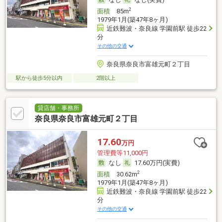
2
面積
85m
1979年1月(築47年8ヶ月)
近鉄難波・奈良線 学園前駅 徒歩22
分
その他の交通
奈良県奈良市富雄元町２丁目
駅から徒歩5分以内
2階以上
貸店舗・事務所
奈良県奈良市富雄元町２丁目
17.60
万円
管理費等11,000円
なし
17.60万円(実費)
2
面積
30.62m
1979年1月(築47年8ヶ月)
近鉄難波・奈良線 学園前駅 徒歩22
分
その他の交通