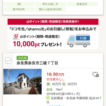
1階
即引き渡し可
飲食店可
築1年以内
駅から徒歩5分以内
貸店舗
奈良県奈良市三碓７丁目
16.50
万円
管理費等なし
30万円
30万円
2
面積
76m
2016年6月(築10年3ヶ月)
近鉄難波・奈良線 学園前駅 徒歩34
分