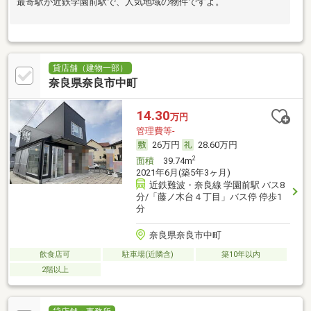
最寄駅が近鉄学園前駅で、人気地域の物件ですよ。
貸店舗（建物一部）
奈良県奈良市中町
14.30
万円
管理費等-
26万円
28.60万円
2
面積
39.74m
2021年6月(築5年3ヶ月)
近鉄難波・奈良線 学園前駅 バス8
分/「藤ノ木台４丁目」バス停 停歩1
分
奈良県奈良市中町
飲食店可
駐車場(近隣含)
築10年以内
2階以上