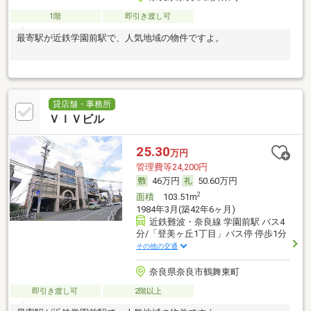
1階
即引き渡し可
最寄駅が近鉄学園前駅で、人気地域の物件ですよ。
貸店舗・事務所
ＶＩＶビル
25.30
万円
管理費等24,200円
46万円
50.60万円
2
面積
103.51m
1984年3月(築42年6ヶ月)
近鉄難波・奈良線 学園前駅 バス4
分/「登美ヶ丘1丁目」バス停 停歩1分
その他の交通
奈良県奈良市鶴舞東町
即引き渡し可
2階以上