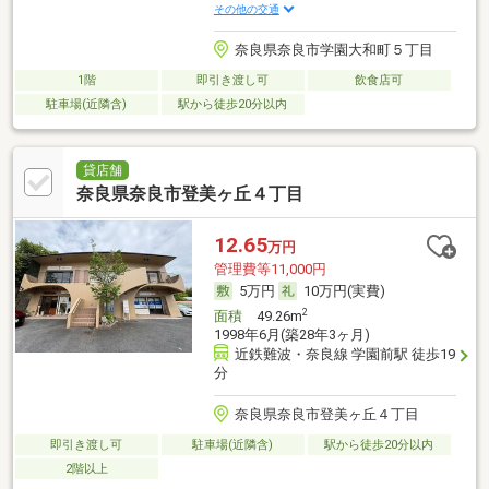
その他の交通
奈良県奈良市学園大和町５丁目
1階
即引き渡し可
飲食店可
駐車場(近隣含)
駅から徒歩20分以内
貸店舗
奈良県奈良市登美ヶ丘４丁目
12.65
万円
管理費等11,000円
5万円
10万円(実費)
2
面積
49.26m
1998年6月(築28年3ヶ月)
近鉄難波・奈良線 学園前駅 徒歩19
分
奈良県奈良市登美ヶ丘４丁目
即引き渡し可
駐車場(近隣含)
駅から徒歩20分以内
2階以上