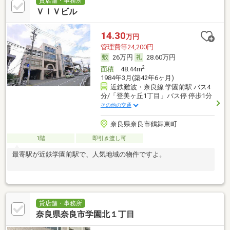
貸店舗・事務所
ＶＩＶビル
14.30
万円
管理費等24,200円
26万円
28.60万円
2
面積
48.44m
1984年3月(築42年6ヶ月)
近鉄難波・奈良線 学園前駅 バス4
分/「登美ヶ丘1丁目」バス停 停歩1分
その他の交通
奈良県奈良市鶴舞東町
1階
即引き渡し可
最寄駅が近鉄学園前駅で、人気地域の物件ですよ。
貸店舗・事務所
奈良県奈良市学園北１丁目