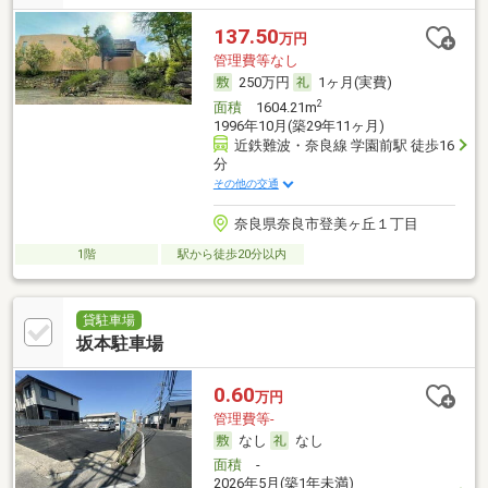
137.50
万円
管理費等なし
250万円
1ヶ月(実費)
2
面積
1604.21m
1996年10月(築29年11ヶ月)
近鉄難波・奈良線 学園前駅 徒歩16
分
その他の交通
奈良県奈良市登美ヶ丘１丁目
1階
駅から徒歩20分以内
貸駐車場
坂本駐車場
0.60
万円
管理費等-
なし
なし
面積
-
2026年5月(築1年未満)