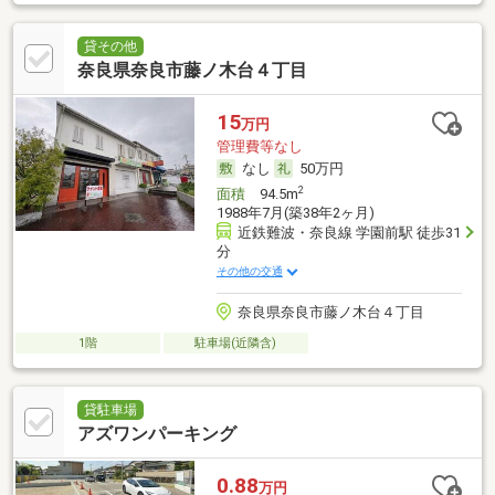
貸その他
奈良県奈良市藤ノ木台４丁目
15
万円
管理費等なし
なし
50万円
2
面積
94.5m
1988年7月(築38年2ヶ月)
近鉄難波・奈良線 学園前駅 徒歩31
分
その他の交通
奈良県奈良市藤ノ木台４丁目
1階
駐車場(近隣含)
貸駐車場
アズワンパーキング
0.88
万円