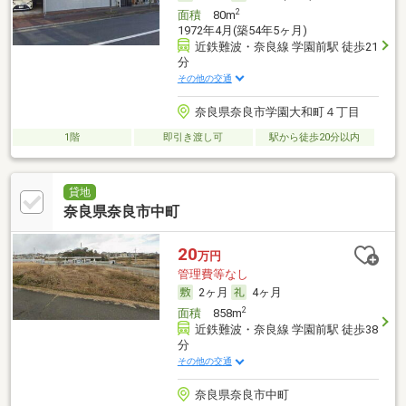
2
面積
80m
1972年4月(築54年5ヶ月)
近鉄難波・奈良線 学園前駅 徒歩21
分
その他の交通
奈良県奈良市学園大和町４丁目
1階
即引き渡し可
駅から徒歩20分以内
貸地
奈良県奈良市中町
20
万円
管理費等なし
2ヶ月
4ヶ月
2
面積
858m
近鉄難波・奈良線 学園前駅 徒歩38
分
その他の交通
奈良県奈良市中町