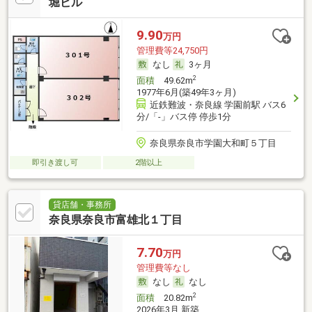
堀ビル
9.90
万円
管理費等24,750円
なし
3ヶ月
2
面積
49.62m
1977年6月(築49年3ヶ月)
近鉄難波・奈良線 学園前駅 バス6
分/「-」バス停 停歩1分
奈良県奈良市学園大和町５丁目
即引き渡し可
2階以上
貸店舗・事務所
奈良県奈良市富雄北１丁目
7.70
万円
管理費等なし
なし
なし
2
面積
20.82m
2026年3月 新築