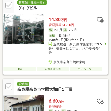
貸店舗（建物一部）
ヴィヴビル
14.30
万円
管理費等24,200円
2ヶ月
2ヶ月
2
面積
43.48m
1985年3月(築41年6ヶ月)
近鉄難波・奈良線 学園前駅 バス5
分/「登美ヶ丘１丁目」バス停 停歩1
分
奈良県奈良市鶴舞東町
1階
即引き渡し可
エレベーター
貸店舗
奈良県奈良市学園大和町１丁目
6.60
万円
管理費等-