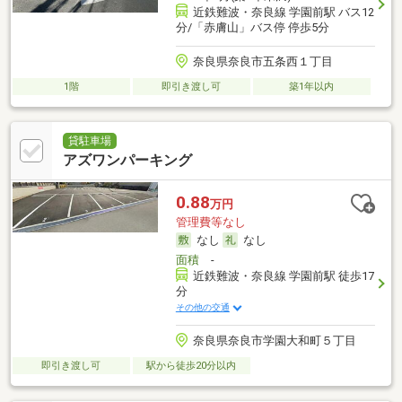
近鉄難波・奈良線 学園前駅 バス12
分/「赤膚山」バス停 停歩5分
奈良県奈良市五条西１丁目
1階
即引き渡し可
築1年以内
貸駐車場
アズワンパーキング
0.88
万円
管理費等なし
なし
なし
面積
-
近鉄難波・奈良線 学園前駅 徒歩17
分
その他の交通
奈良県奈良市学園大和町５丁目
即引き渡し可
駅から徒歩20分以内