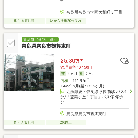
分
奈良県奈良市学園大和町３丁目
即引き渡し可
駅から徒歩20分以内
貸店舗（建物一部）
奈良県奈良市鶴舞東町
25.30
万円
管理費等40,150円
2ヶ月
2ヶ月
2
面積
111.97m
1985年3月(築41年6ヶ月)
近鉄難波・奈良線 学園前駅 バス4
分/「登美ヶ丘１丁目」バス停 停歩1
分
奈良県奈良市鶴舞東町
即引き渡し可
2階以上