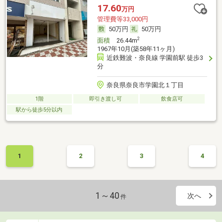
17.60
万円
管理費等33,000円
50万円
50万円
2
面積
26.44m
1967年10月(築58年11ヶ月)
近鉄難波・奈良線 学園前駅 徒歩3
分
奈良県奈良市学園北１丁目
1階
即引き渡し可
飲食店可
駅から徒歩5分以内
1
2
3
4
1～40
次へ
件