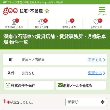
NTTグループ運営の不動産総合サイト goo住宅・不動産
1
0
0
0
最近検索した条件
最近見た物件
保存した条件
お気に入り
湖南市石部東の賃貸店舗・賃貸事務所・月極駐車
場 物件一覧
町
変更する
湖南市／石部東
条件
変更する
指定なし
検索条件を保存
新着メールを受取る
1
件
が該当しました。