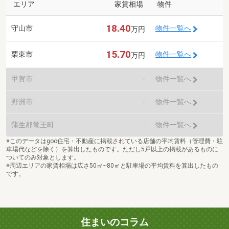
エリア
家賃相場
物件
18.40
守山市
物件一覧へ
万円
15.70
栗東市
物件一覧へ
万円
甲賀市
-
物件一覧へ
野洲市
-
物件一覧へ
蒲生郡竜王町
-
物件一覧へ
※このデータはgoo住宅・不動産に掲載されている店舗の平均賃料（管理費・駐
車場代などを除く）を算出したものです。ただし5戸以上の掲載があるものに
ついてのみ対象とします。
※周辺エリアの家賃相場は広さ50㎡~80㎡と駐車場の平均賃料を算出したもの
です。
住まいのコラム