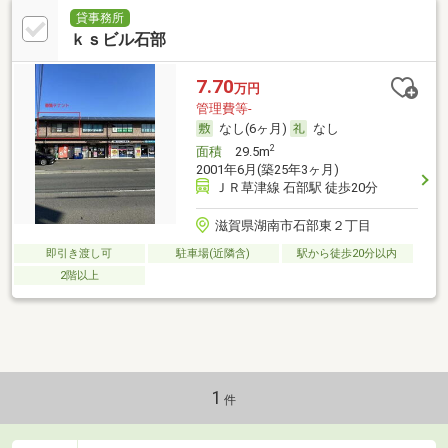
貸事務所
ｋｓビル石部
7.70
万円
管理費等-
なし(6ヶ月)
なし
2
面積
29.5m
2001年6月(築25年3ヶ月)
ＪＲ草津線 石部駅 徒歩20分
滋賀県湖南市石部東２丁目
即引き渡し可
駐車場(近隣含)
駅から徒歩20分以内
2階以上
1
件