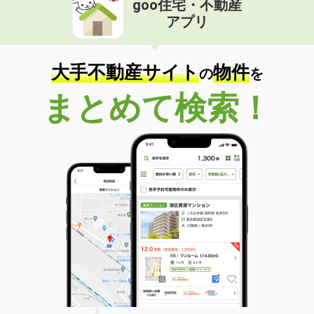
goo住宅・不動産
アプリ
大手不動産サイト
物件
の
を
まとめて検索！