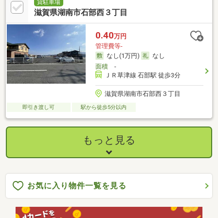
貸駐車場
滋賀県湖南市石部西３丁目
0.40
万円
管理費等-
なし(1万円)
なし
面積
-
ＪＲ草津線 石部駅 徒歩3分
滋賀県湖南市石部西３丁目
即引き渡し可
駅から徒歩5分以内
もっと見る
お気に入り物件一覧を見る