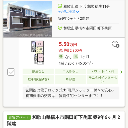
和歌山線 下兵庫駅 徒歩11分
その他の交通
築9年6ヶ月 / 2階建
和歌山県橋本市隅田町下兵庫
5.50
万円
管理費2,300円
なし
1ヶ月
2
1階 / 2DK（46.06m
）
敷金なし
二人暮らし
バス・トイレ別
モニタ付インターホ
駐車場(近隣含)
角部屋
ン
玄関錠は電子ロック式★ 雨戸シャッター付きで安心♪
初期費用の交渉は、賃貸住宅センターまで！！
和歌山県橋本市隅田町下兵庫 築9年6ヶ月 2
賃貸アパート
階建