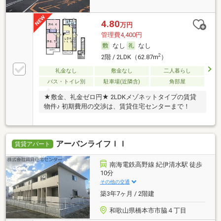
4.80
万円
管理費4,400円
なし
なし
2
2階 / 2LDK（62.87m
）
礼金なし
敷金なし
二人暮らし
バス・トイレ別
駐車場(近隣含)
角部屋
★敷金、礼金ゼロ円★ 2LDKメゾネットタイプの賃貸
物件♪ 初期費用の交渉は、賃貸住宅センターまで！
アーバンライフＩＩ
賃貸アパート
南海電鉄高野線 紀伊清水駅 徒歩
10分
その他の交通
築3年7ヶ月 / 2階建
和歌山県橋本市市脇４丁目