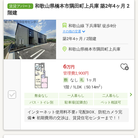
和歌山県橋本市隅田町上兵庫 築2年4ヶ月 2
賃貸アパート
階建
和歌山線 下兵庫駅 徒歩8分
その他の交通
築2年4ヶ月 / 2階建
和歌山県橋本市隅田町上兵庫
6
万円
管理費2,900円
なし
1ヶ月
2
1階 / 1LDK（50.14m
）
敷金なし
一人暮らし
二人暮らし
バス・トイレ別
駐車場(近隣含)
ペット相談可
インターネット使用料不要♪ 宅配BOX、防犯カメラ完
備★ 初期費用の交渉は、賃貸住宅センターまで！！