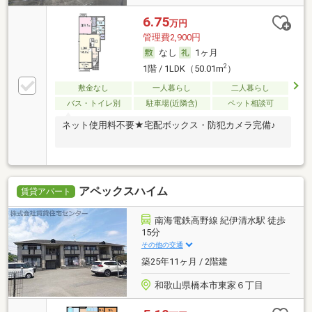
6.75
万円
管理費2,900円
なし
1ヶ月
2
1階 / 1LDK（50.01m
）
敷金なし
一人暮らし
二人暮らし
バス・トイレ別
駐車場(近隣含)
ペット相談可
ネット使用料不要★宅配ボックス・防犯カメラ完備♪
アペックスハイム
賃貸アパート
南海電鉄高野線 紀伊清水駅 徒歩
15分
その他の交通
築25年11ヶ月 / 2階建
和歌山県橋本市東家６丁目