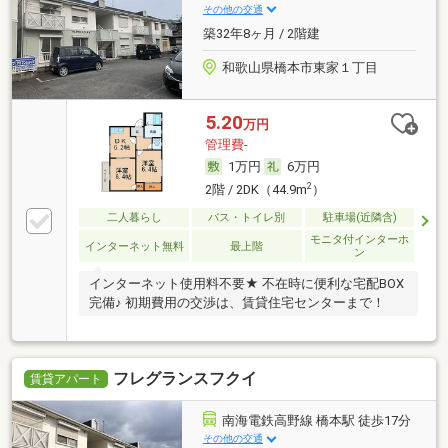
その他の交通
築32年8ヶ月 / 2階建
和歌山県橋本市東家１丁目
5.20
万円
管理費-
1万円
6万円
2
2階 / 2DK（44.9m
）
二人暮らし
バス・トイレ別
駐車場(近隣含)
モニタ付インターホ
インターネット無料
最上階
ン
インターネット使用料不要★ 不在時に便利な宅配BOX
完備♪ 初期費用の交渉は、賃貸住宅センターまで！
フレグランスフクイ
賃貸アパート
南海電鉄高野線 橋本駅 徒歩17分
その他の交通