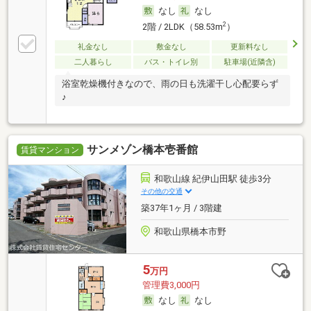
なし
なし
2
2階 / 2LDK（58.53m
）
礼金なし
敷金なし
更新料なし
二人暮らし
バス・トイレ別
駐車場(近隣含)
浴室乾燥機付きなので、雨の日も洗濯干し心配要らず
♪
サンメゾン橋本壱番館
賃貸マンション
和歌山線 紀伊山田駅 徒歩3分
その他の交通
築37年1ヶ月 / 3階建
和歌山県橋本市野
5
万円
管理費3,000円
なし
なし