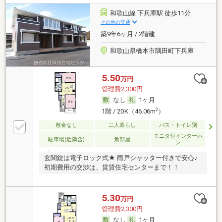
和歌山線 下兵庫駅 徒歩11分
その他の交通
築9年6ヶ月 / 2階建
和歌山県橋本市隅田町下兵庫
5.50
万円
管理費2,300円
なし
1ヶ月
2
1階 / 2DK（46.06m
）
敷金なし
二人暮らし
バス・トイレ別
モニタ付インターホ
駐車場(近隣含)
角部屋
ン
玄関錠は電子ロック式★ 雨戸シャッター付きで安心♪
初期費用の交渉は、賃貸住宅センターまで！！
5.30
万円
管理費2,300円
なし
1ヶ月