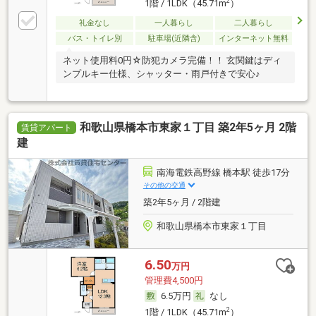
2
1階 / 1LDK（45.71m
）
礼金なし
一人暮らし
二人暮らし
バス・トイレ別
駐車場(近隣含)
インターネット無料
ネット使用料0円☆防犯カメラ完備！！ 玄関鍵はディ
ンプルキー仕様、シャッター・雨戸付きで安心♪
和歌山県橋本市東家１丁目 築2年5ヶ月 2階
賃貸アパート
建
南海電鉄高野線 橋本駅 徒歩17分
その他の交通
築2年5ヶ月 / 2階建
和歌山県橋本市東家１丁目
6.50
万円
管理費4,500円
6.5万円
なし
2
1階 / 1LDK（45.71m
）