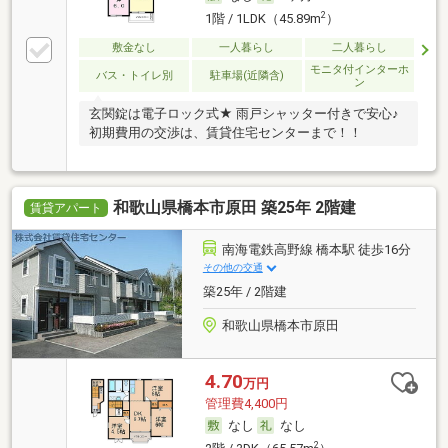
2
1階 / 1LDK（45.89m
）
敷金なし
一人暮らし
二人暮らし
モニタ付インターホ
バス・トイレ別
駐車場(近隣含)
ン
玄関錠は電子ロック式★ 雨戸シャッター付きで安心♪
初期費用の交渉は、賃貸住宅センターまで！！
和歌山県橋本市原田 築25年 2階建
賃貸アパート
南海電鉄高野線 橋本駅 徒歩16分
その他の交通
築25年 / 2階建
和歌山県橋本市原田
4.70
万円
管理費4,400円
なし
なし
2