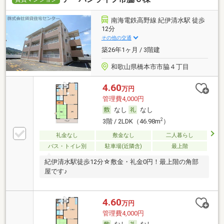
南海電鉄高野線 紀伊清水駅 徒歩
12分
その他の交通
築26年1ヶ月 / 3階建
和歌山県橋本市市脇４丁目
4.60
万円
管理費4,000円
なし
なし
2
3階 / 2LDK（46.98m
）
礼金なし
敷金なし
二人暮らし
バス・トイレ別
駐車場(近隣含)
最上階
紀伊清水駅徒歩12分☆敷金・礼金0円！最上階の角部
屋です♪
4.60
万円
管理費4,000円