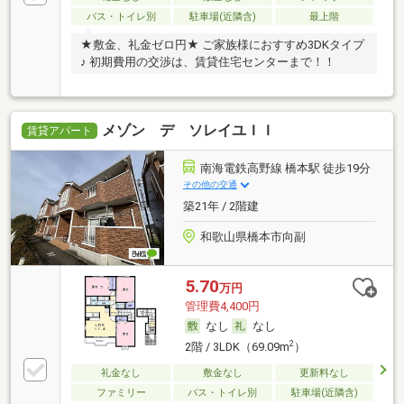
バス・トイレ別
駐車場(近隣含)
最上階
★敷金、礼金ゼロ円★ ご家族様におすすめ3DKタイプ
♪ 初期費用の交渉は、賃貸住宅センターまで！！
メゾン デ ソレイユＩＩ
賃貸アパート
南海電鉄高野線 橋本駅 徒歩19分
その他の交通
築21年 / 2階建
和歌山県橋本市向副
5.70
万円
管理費4,400円
なし
なし
2
2階 / 3LDK（69.09m
）
礼金なし
敷金なし
更新料なし
ファミリー
バス・トイレ別
駐車場(近隣含)