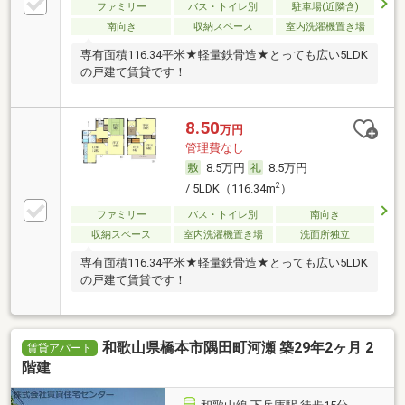
ファミリー
バス・トイレ別
駐車場(近隣含)
南向き
収納スペース
室内洗濯機置き場
専有面積116.34平米★軽量鉄骨造★とっても広い5LDK
の戸建て賃貸です！
8.50
万円
管理費なし
8.5万円
8.5万円
2
/ 5LDK（116.34m
）
ファミリー
バス・トイレ別
南向き
収納スペース
室内洗濯機置き場
洗面所独立
専有面積116.34平米★軽量鉄骨造★とっても広い5LDK
の戸建て賃貸です！
和歌山県橋本市隅田町河瀬 築29年2ヶ月 2
賃貸アパート
階建