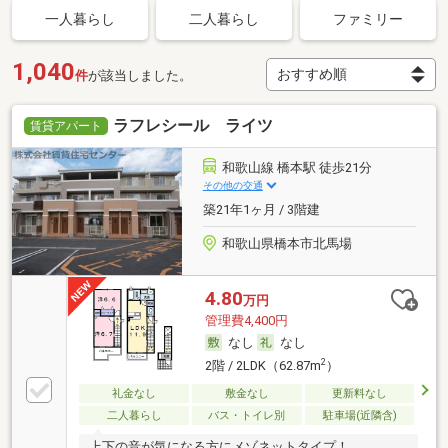
一人暮らし
二人暮らし
ファミリー
1,040
件
が該当しました。
ラフレシール ライツ
賃貸アパート
和歌山線 橋本駅 徒歩21分
その他の交通
築21年1ヶ月 / 3階建
和歌山県橋本市北馬場
4.80
万円
管理費4,400円
なし
なし
2
2階 / 2LDK（62.87m
）
礼金なし
敷金なし
更新料なし
二人暮らし
バス・トイレ別
駐車場(近隣含)
上下の音が気になる方にメゾネットタイプ！