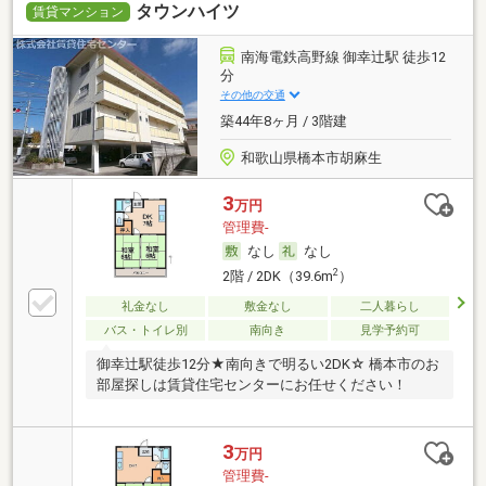
タウンハイツ
賃貸マンション
南海電鉄高野線 御幸辻駅 徒歩12
分
その他の交通
築44年8ヶ月 / 3階建
和歌山県橋本市胡麻生
3
万円
管理費-
なし
なし
2
2階 / 2DK（39.6m
）
礼金なし
敷金なし
二人暮らし
バス・トイレ別
南向き
見学予約可
御幸辻駅徒歩12分★南向きで明るい2DK☆ 橋本市のお
部屋探しは賃貸住宅センターにお任せください！
3
万円
管理費-