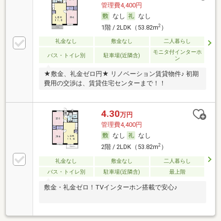
管理費4,400円
なし
なし
2
1階 / 2LDK（53.82m
）
礼金なし
敷金なし
二人暮らし
モニタ付インターホ
バス・トイレ別
駐車場(近隣含)
ン
★敷金、礼金ゼロ円★ リノベーション賃貸物件♪ 初期
費用の交渉は、賃貸住宅センターまで！！
4.30
万円
管理費4,400円
なし
なし
2
2階 / 2LDK（53.82m
）
礼金なし
敷金なし
二人暮らし
バス・トイレ別
駐車場(近隣含)
最上階
敷金・礼金ゼロ！TVインターホン搭載で安心♪