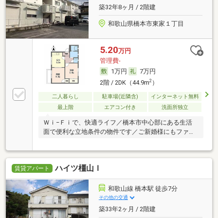
築32年8ヶ月 / 2階建
和歌山県橋本市東家１丁目
5.20
万円
管理費-
1万円
7万円
2
2階 / 2DK（44.9m
）
二人暮らし
駐車場(近隣含)
インターネット無料
最上階
エアコン付き
洗面所独立
Ｗｉ−Ｆｉで、快適ライフ／橋本市中心部にある生活
面で便利な立地条件の物件です／ご新婚様にもファミ
リー
ハイツ橿山Ｉ
賃貸アパート
和歌山線 橋本駅 徒歩7分
その他の交通
築33年2ヶ月 / 2階建