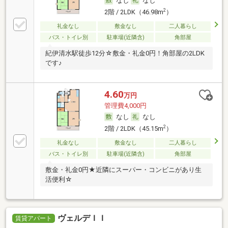
なし
なし
2
2階 / 2LDK（46.98m
）
礼金なし
敷金なし
二人暮らし
バス・トイレ別
駐車場(近隣含)
角部屋
紀伊清水駅徒歩12分☆敷金・礼金0円！角部屋の2LDK
です♪
4.60
万円
管理費4,000円
なし
なし
2
2階 / 2LDK（45.15m
）
礼金なし
敷金なし
二人暮らし
バス・トイレ別
駐車場(近隣含)
角部屋
敷金・礼金0円★近隣にスーパー・コンビニがあり生
活便利☆
ヴェルデＩＩ
賃貸アパート