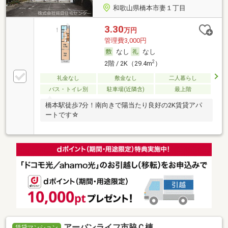
和歌山県橋本市妻１丁目
3.30
万円
管理費3,000円
なし
なし
2
2階 / 2K（29.4m
）
礼金なし
敷金なし
二人暮らし
バス・トイレ別
駐車場(近隣含)
最上階
橋本駅徒歩7分！南向きで陽当たり良好の2K賃貸アパ
ートです☆
アーバンライフ市脇Ｃ棟
賃貸マンション