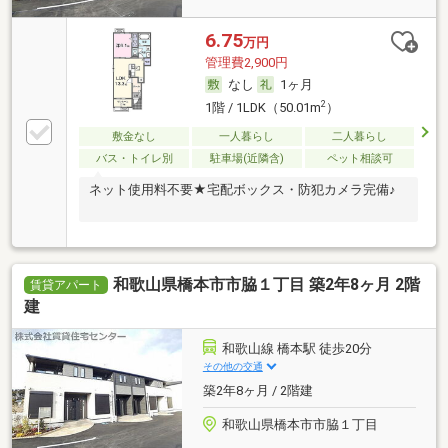
6.75
万円
管理費2,900円
なし
1ヶ月
2
1階 / 1LDK（50.01m
）
敷金なし
一人暮らし
二人暮らし
バス・トイレ別
駐車場(近隣含)
ペット相談可
ネット使用料不要★宅配ボックス・防犯カメラ完備♪
和歌山県橋本市市脇１丁目 築2年8ヶ月 2階
賃貸アパート
建
和歌山線 橋本駅 徒歩20分
その他の交通
築2年8ヶ月 / 2階建
和歌山県橋本市市脇１丁目