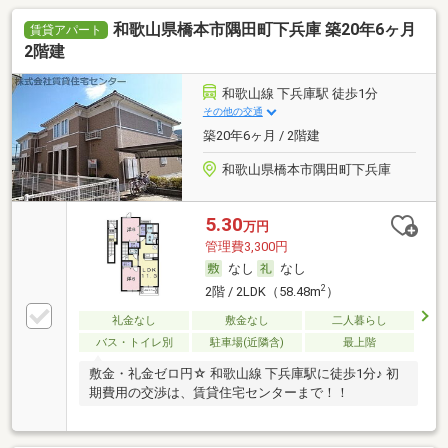
和歌山県橋本市隅田町下兵庫 築20年6ヶ月
賃貸アパート
2階建
和歌山線 下兵庫駅 徒歩1分
その他の交通
築20年6ヶ月 / 2階建
和歌山県橋本市隅田町下兵庫
5.30
万円
管理費3,300円
なし
なし
2
2階 / 2LDK（58.48m
）
礼金なし
敷金なし
二人暮らし
バス・トイレ別
駐車場(近隣含)
最上階
敷金・礼金ゼロ円☆ 和歌山線 下兵庫駅に徒歩1分♪ 初
期費用の交渉は、賃貸住宅センターまで！！