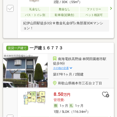
2
2階 / 3DK（55m
）
礼金なし
敷金なし
ファミリー
バス・トイレ別
駐車場(近隣含)
ペット相談可
紀伊山田駅徒歩3分☆敷金礼金0円♪角部屋3DKマンシ
ョン！
一戸建１６７７３
賃貸一戸建て
南海電鉄高野線 林間田園都市駅
徒歩9分
その他の交通
築37年1ヶ月 / 2階建
和歌山県橋本市三石台２丁目
8.50
万円
管理費-
1ヶ月
1ヶ月
2
1階 / 5LDK（116.34m
）