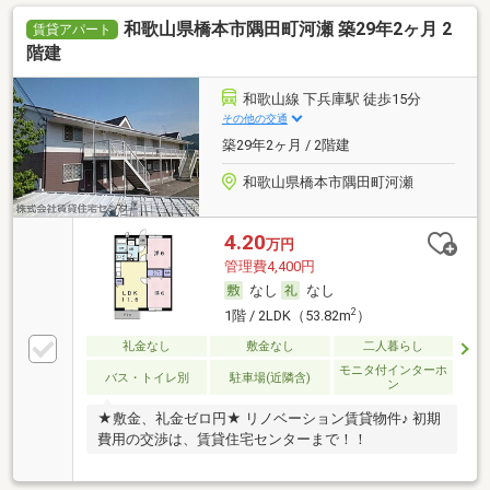
和歌山県橋本市隅田町河瀬 築29年2ヶ月 2
賃貸アパート
階建
和歌山線 下兵庫駅 徒歩15分
その他の交通
築29年2ヶ月 / 2階建
和歌山県橋本市隅田町河瀬
4.20
万円
管理費4,400円
なし
なし
2
1階 / 2LDK（53.82m
）
礼金なし
敷金なし
二人暮らし
モニタ付インターホ
バス・トイレ別
駐車場(近隣含)
ン
★敷金、礼金ゼロ円★ リノベーション賃貸物件♪ 初期
費用の交渉は、賃貸住宅センターまで！！