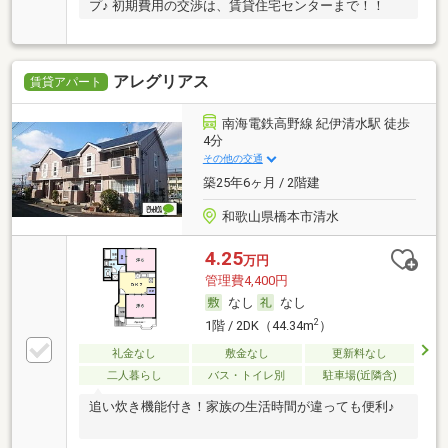
プ♪ 初期費用の交渉は、賃貸住宅センターまで！！
アレグリアス
賃貸アパート
南海電鉄高野線 紀伊清水駅 徒歩
4分
その他の交通
築25年6ヶ月 / 2階建
和歌山県橋本市清水
4.25
万円
管理費4,400円
なし
なし
2
1階 / 2DK（44.34m
）
礼金なし
敷金なし
更新料なし
二人暮らし
バス・トイレ別
駐車場(近隣含)
追い炊き機能付き！家族の生活時間が違っても便利♪