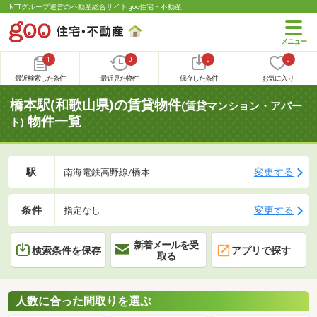
NTTグループ運営の不動産総合サイト goo住宅・不動産
1
0
0
0
最近検索した条件
最近見た物件
保存した条件
お気に入り
橋本駅(和歌山県)の賃貸物件
(賃貸マンション・アパー
物件一覧
ト)
駅
変更する
南海電鉄高野線/橋本
条件
変更する
指定なし
新着メールを受
検索条件を保存
アプリで探す
取る
人数に合った間取りを選ぶ