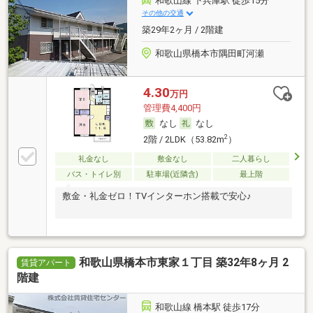
和歌山線 下兵庫駅 徒歩15分
その他の交通
築29年2ヶ月 / 2階建
和歌山県橋本市隅田町河瀬
4.30
万円
管理費4,400円
なし
なし
2
2階 / 2LDK（53.82m
）
礼金なし
敷金なし
二人暮らし
バス・トイレ別
駐車場(近隣含)
最上階
敷金・礼金ゼロ！TVインターホン搭載で安心♪
和歌山県橋本市東家１丁目 築32年8ヶ月 2
賃貸アパート
階建
和歌山線 橋本駅 徒歩17分