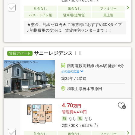
2階 / 3DK（65.57m
）
礼金なし
敷金なし
ファミリー
バス・トイレ別
駐車場(近隣含)
最上階
★敷金、礼金ゼロ円★ ご家族様におすすめ3DKタイプ
♪ 初期費用の交渉は、賃貸住宅センターまで！！
サニーレジデンスＩＩ
賃貸アパート
南海電鉄高野線 橋本駅 徒歩16分
その他の交通
築25年 / 2階建
和歌山県橋本市原田
4.70
万円
管理費4,400円
なし
なし
2
2階 / 3DK（65.57m
）
礼金なし
敷金なし
ファミリー