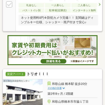
礼金なし
一人暮らし
二人暮らし
バス・トイレ別
駐車場(近隣含)
インターネット無料
ネット使用料0円☆防犯カメラ完備！！ 玄関鍵はディ
ンプルキー仕様、シャッター・雨戸付きで安心♪
トリオＩＩＩ
賃貸アパート
和歌山線 橋本駅 徒歩20分
その他の交通
築2年8ヶ月 / 2階建
和歌山県橋本市市脇１丁目