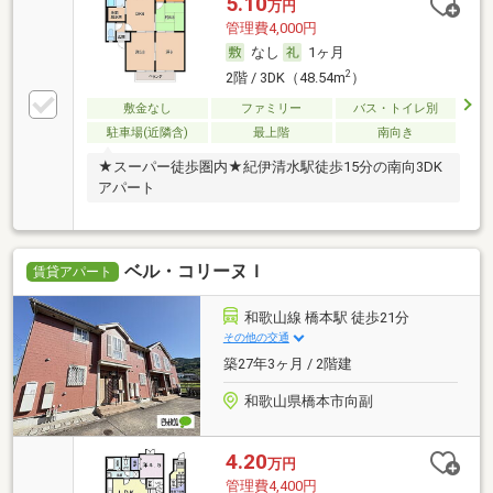
5.10
万円
管理費4,000円
なし
1ヶ月
2
2階 / 3DK（48.54m
）
敷金なし
ファミリー
バス・トイレ別
駐車場(近隣含)
最上階
南向き
★スーパー徒歩圏内★紀伊清水駅徒歩15分の南向3DK
アパート
ベル・コリーヌＩ
賃貸アパート
和歌山線 橋本駅 徒歩21分
その他の交通
築27年3ヶ月 / 2階建
和歌山県橋本市向副
4.20
万円
管理費4,400円