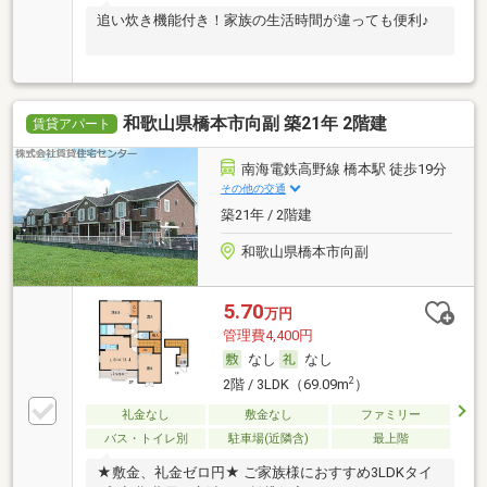
追い炊き機能付き！家族の生活時間が違っても便利♪
和歌山県橋本市向副 築21年 2階建
賃貸アパート
南海電鉄高野線 橋本駅 徒歩19分
その他の交通
築21年 / 2階建
和歌山県橋本市向副
5.70
万円
管理費4,400円
なし
なし
2
2階 / 3LDK（69.09m
）
礼金なし
敷金なし
ファミリー
バス・トイレ別
駐車場(近隣含)
最上階
★敷金、礼金ゼロ円★ ご家族様におすすめ3LDKタイ