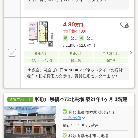
4.80
万円
管理費4,400円
なし
なし
2
/ 2LDK（62.87m
）
礼金なし
敷金なし
二人暮らし
バス・トイレ別
最上階
南向き
★敷金、礼金ゼロ円★ 2LDKメゾネットタイプの賃貸
物件♪ 初期費用の交渉は、賃貸住宅センターまで！
和歌山県橋本市北馬場 築21年1ヶ月 3階建
賃貸アパート
和歌山線 橋本駅 徒歩21分
その他の交通
築21年1ヶ月 / 3階建
和歌山県橋本市北馬場