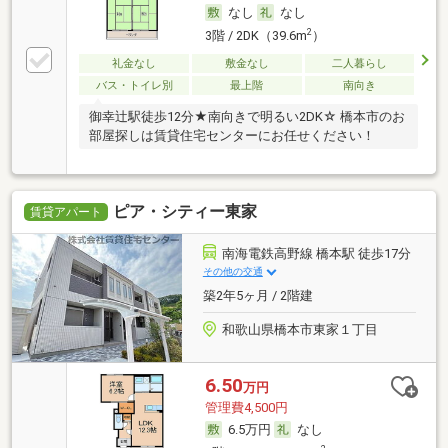
なし
なし
2
3階 / 2DK（39.6m
）
礼金なし
敷金なし
二人暮らし
バス・トイレ別
最上階
南向き
御幸辻駅徒歩12分★南向きで明るい2DK☆ 橋本市のお
部屋探しは賃貸住宅センターにお任せください！
ピア・シティー東家
賃貸アパート
南海電鉄高野線 橋本駅 徒歩17分
その他の交通
築2年5ヶ月 / 2階建
和歌山県橋本市東家１丁目
6.50
万円
管理費4,500円
6.5万円
なし