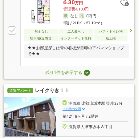
6.30
万円
管理費4,100円
なし
8万円
2
2階 / 2LDK（57.19m
）
敷金なし
二人暮らし
バス・トイレ別
駐車場(近隣含)
インターネット無料
最上階
★★お部屋探しは青の看板が目印のアパマンショップ
で★★
残り1件を表示する
レイクりきＩＩ
賃貸アパート
湖西線 比叡山坂本駅 徒歩23分
その他の交通
築12年8ヶ月 / 2階建
滋賀県大津市坂本８丁目