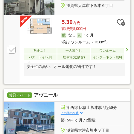
滋賀県大津市下阪本６丁目
5.30
万円
管理費5,000円
なし
1ヶ月
2
2階 / ワンルーム（15.6m
）
敷金なし
一人暮らし
ワンルーム
バス・トイレ別
駐車場(近隣含)
インターネット無料
安全性の高い、オール電化の物件です！
アヴニール
賃貸アパート
湖西線 比叡山坂本駅 徒歩8分
その他の交通
築15年1ヶ月 / 2階建
滋賀県大津市坂本３丁目