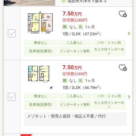
滋賀県大津市下阪本３
7.50
万円
管理費5,000円
なし
1ヶ月
2
1階 / 2LDK（67.23m
）
敷金なし
二人暮らし
バス・トイレ別
モニタ付インターホ
駐車場(近隣含)
インターネット無料
ン
7.50
万円
管理費5,000円
なし
1ヶ月
2
1階 / 2LDK（66.79m
）
敷金なし
二人暮らし
バス・トイレ別
モニタ付インターホ
駐車場(近隣含)
インターネット無料
ン
メゾネット・管理人巡回・保証人不要／代行