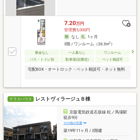
7.20
万円
管理費5,000円
なし
1ヶ月
2
3階 / ワンルーム（26.3m
）
敷金なし
一人暮らし
ワンルーム
バス・トイレ別
駐車場(近隣含)
ペット相談可
宅配BOX・オートロック・ペット相談可・ネット無料
レストヴィラージュＢ棟
テラスハウス
京阪電気鉄道石坂線 松ノ馬場駅
徒歩9分
その他の交通
築19年11ヶ月 / 2階建