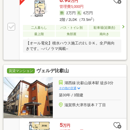
6.90
万円
管理費5,000円
2万円
6万円
2
2階 / 2LDK（73.5m
）
二人暮らし
バス・トイレ別
駐車場(近隣含)
最上階
角部屋
南向き
【オール電化】積水ハウス施工の2ＬＤＫ。全戸南向
きです。--パノラマ掲載--
ヴェルデ比叡山
賃貸マンション
湖西線 比叡山坂本駅 徒歩3分
その他の交通
築30年 / 3階建
滋賀県大津市坂本７丁目
5
万円