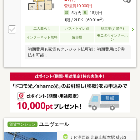
管理費10,000円
5万円
15万円
2
1階 / 2LDK（60.01m
）
二人暮らし
バス・トイレ別
駐車場(近隣含)
モニタ付インターホ
インターネット無料
角部屋
ン
初期費用も家賃もクレジット払可能！初期費用は分割
払も可能！
ユニヴェール
賃貸マンション
ＪＲ湖西線 比叡山坂本駅 徒歩3