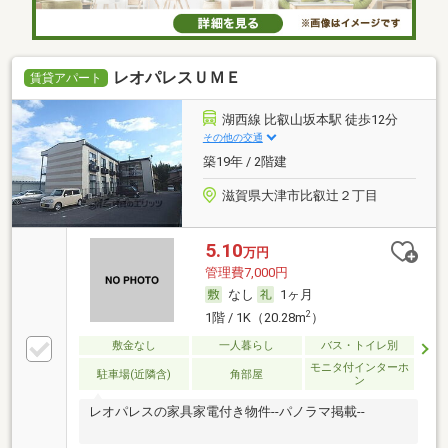
レオパレスＵＭＥ
賃貸アパート
湖西線 比叡山坂本駅 徒歩12分
その他の交通
築19年 / 2階建
滋賀県大津市比叡辻２丁目
5.10
万円
管理費7,000円
なし
1ヶ月
2
1階 / 1K（20.28m
）
敷金なし
一人暮らし
バス・トイレ別
モニタ付インターホ
駐車場(近隣含)
角部屋
ン
レオパレスの家具家電付き物件--パノラマ掲載--