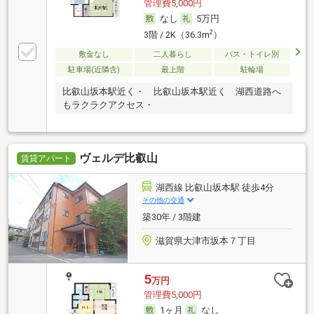
管理費5,000円
なし
5万円
2
3階 / 2K（36.3m
）
敷金なし
二人暮らし
バス・トイレ別
駐車場(近隣含)
最上階
駐輪場
比叡山坂本駅近く・ 比叡山坂本駅近く 湖西道路へ
もラクラクアクセス・
ヴェルデ比叡山
賃貸アパート
湖西線 比叡山坂本駅 徒歩4分
その他の交通
築30年 / 3階建
滋賀県大津市坂本７丁目
5
万円
管理費5,000円
1ヶ月
なし