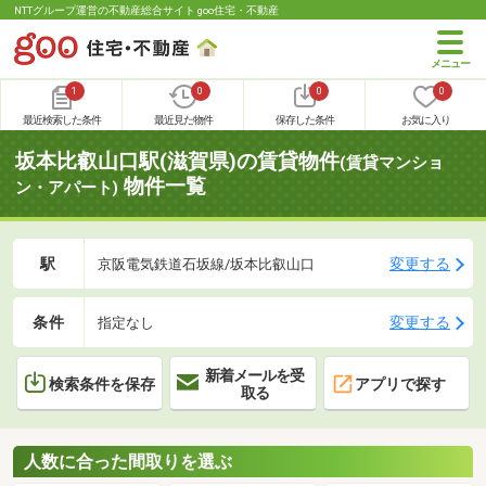
NTTグループ運営の不動産総合サイト goo住宅・不動産
1
0
0
0
最近検索した条件
最近見た物件
保存した条件
お気に入り
坂本比叡山口駅(滋賀県)の賃貸物件
(賃貸マンショ
物件一覧
ン・アパート)
駅
変更する
京阪電気鉄道石坂線/坂本比叡山口
条件
変更する
指定なし
新着メールを受
検索条件を保存
アプリで探す
取る
人数に合った間取りを選ぶ