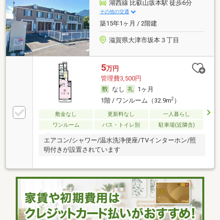
湖西線 比叡山坂本駅 徒歩6分
その他の交通
築15年1ヶ月 / 2階建
滋賀県大津市坂本３丁目
5
万円
管理費3,500円
なし
1ヶ月
2
1階 / ワンルーム（32.9m
）
敷金なし
更新料なし
一人暮らし
ワンルーム
バス・トイレ別
駐車場(近隣含)
エアコン/シャワー/温水洗浄便座/TVインターホン/照
明付きが設置されています