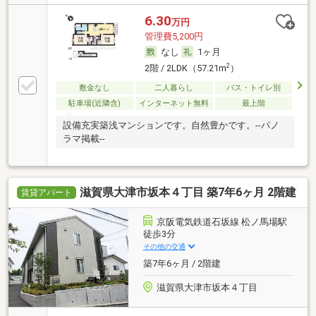
6.30
万円
管理費5,200円
なし
1ヶ月
2
2階 / 2LDK（57.21m
）
敷金なし
二人暮らし
バス・トイレ別
駐車場(近隣含)
インターネット無料
最上階
設備充実築浅マンションです。自然豊かです。--パノ
ラマ掲載--
滋賀県大津市坂本４丁目 築7年6ヶ月 2階建
賃貸アパート
京阪電気鉄道石坂線 松ノ馬場駅
徒歩3分
その他の交通
築7年6ヶ月 / 2階建
滋賀県大津市坂本４丁目