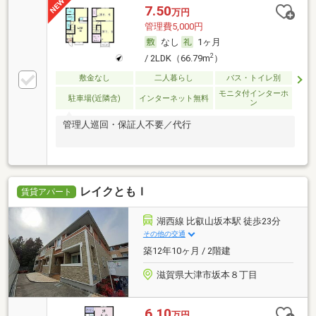
7.50
万円
管理費5,000円
なし
1ヶ月
2
/ 2LDK（66.79m
）
敷金なし
二人暮らし
バス・トイレ別
モニタ付インターホ
駐車場(近隣含)
インターネット無料
ン
管理人巡回・保証人不要／代行
レイクともＩ
賃貸アパート
湖西線 比叡山坂本駅 徒歩23分
その他の交通
築12年10ヶ月 / 2階建
滋賀県大津市坂本８丁目
6.10
万円