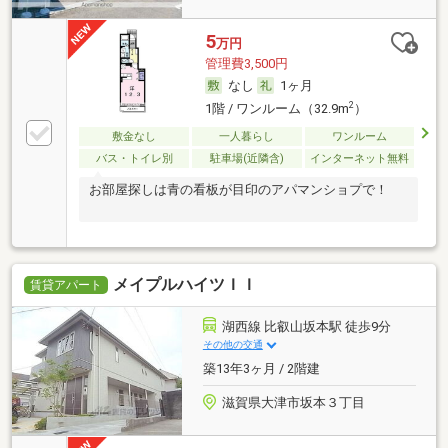
5
万円
管理費3,500円
なし
1ヶ月
2
1階 / ワンルーム（32.9m
）
敷金なし
一人暮らし
ワンルーム
バス・トイレ別
駐車場(近隣含)
インターネット無料
お部屋探しは青の看板が目印のアパマンショプで！
メイプルハイツＩＩ
賃貸アパート
湖西線 比叡山坂本駅 徒歩9分
その他の交通
築13年3ヶ月 / 2階建
滋賀県大津市坂本３丁目