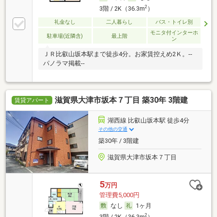
2
3階 / 2K（36.3m
）
礼金なし
二人暮らし
バス・トイレ別
モニタ付インターホ
駐車場(近隣含)
最上階
ン
ＪＲ比叡山坂本駅まで徒歩4分。お家賃控えめ2Ｋ。--
パノラマ掲載--
滋賀県大津市坂本７丁目 築30年 3階建
賃貸アパート
湖西線 比叡山坂本駅 徒歩4分
その他の交通
築30年 / 3階建
滋賀県大津市坂本７丁目
5
万円
管理費5,000円
なし
1ヶ月
2
3階 / 2K（36.3m
）