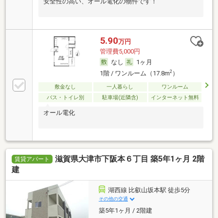
安全性の高い、オール電化の物件です！
5.90
万円
管理費5,000円
なし
1ヶ月
2
1階 / ワンルーム（17.8m
）
敷金なし
一人暮らし
ワンルーム
バス・トイレ別
駐車場(近隣含)
インターネット無料
オール電化
滋賀県大津市下阪本６丁目 築5年1ヶ月 2階
賃貸アパート
建
湖西線 比叡山坂本駅 徒歩5分
その他の交通
築5年1ヶ月 / 2階建