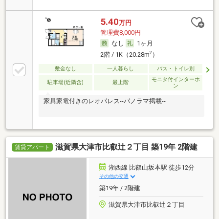
5.40
万円
管理費8,000円
なし
1ヶ月
2
2階 / 1K（20.28m
）
敷金なし
一人暮らし
バス・トイレ別
モニタ付インターホ
駐車場(近隣含)
最上階
ン
家具家電付きのレオパレス--パノラマ掲載--
滋賀県大津市比叡辻２丁目 築19年 2階建
賃貸アパート
湖西線 比叡山坂本駅 徒歩12分
その他の交通
築19年 / 2階建
滋賀県大津市比叡辻２丁目