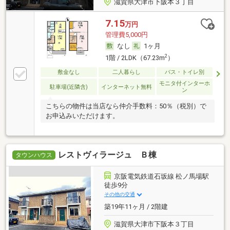
滋賀県大津市下阪本３丁目
7.15
万円
管理費5,000円
なし
1ヶ月
2
1階 / 2LDK（67.23m
）
敷金なし
二人暮らし
バス・トイレ別
モニタ付インターホ
駐車場(近隣含)
インターネット無料
ン
こちらの物件は当店なら仲介手数料：50％（税別）で
お申込みいただけます。
レストヴィラージュ Ｂ棟
タウンハウス
京阪電気鉄道石坂線 松ノ馬場駅
徒歩9分
その他の交通
築19年11ヶ月 / 2階建
滋賀県大津市下阪本３丁目