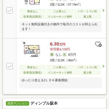
2
2階 / 2LDK（57.19m
）
敷金なし
二人暮らし
バス・トイレ別
駐車場(近隣含)
インターネット無料
最上階
ネット無料設備付きの物件で毎月のコストが抑えられ
ます！
6.30
万円
管理費4,100円
なし
8万円
2
2階 / 2LDK（46m
）
敷金なし
二人暮らし
バス・トイレ別
駐車場(近隣含)
インターネット無料
最上階
ゆったり使える2ＬＤＫ募集開始
ディンプル阪本
賃貸マンション