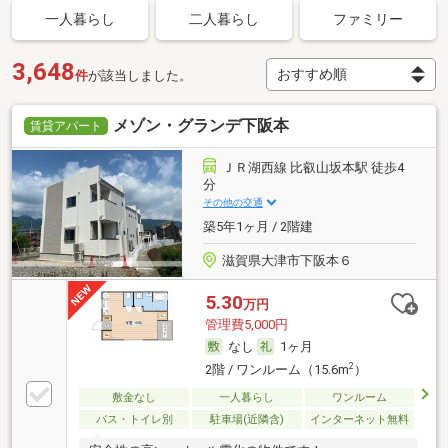
一人暮らし
二人暮らし
ファミリー
3,648
件
が該当しました。
メゾン・グランデ下阪本
賃貸アパート
ＪＲ湖西線 比叡山坂本駅 徒歩4
分
その他の交通
築5年1ヶ月 / 2階建
滋賀県大津市下阪本６
5.30
万円
管理費5,000円
なし
1ヶ月
2
2階 / ワンルーム（15.6m
）
敷金なし
一人暮らし
ワンルーム
バス・トイレ別
駐車場(近隣含)
インターネット無料