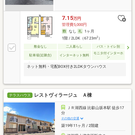
7.15
万円
管理費5,000円
なし
1ヶ月
2
1階 / 2LDK（67.23m
）
敷金なし
二人暮らし
バス・トイレ別
モニタ付インターホ
駐車場(近隣含)
インターネット無料
ン
ネット無料・宅配BOX付き2LDKタウンハウス
レストヴィラージュ Ａ棟
テラスハウス
ＪＲ湖西線 比叡山坂本駅 徒歩17
分
その他の交通
築19年11ヶ月 / 2階建