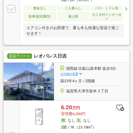
敷金なし
二人暮らし
バス・トイレ別
モニタ付インターホ
駐車場(近隣含)
最上階
ン
エアコン付きのお部屋で、夏も冬も快適な室温で過ご
せます！
レオパレス日吉
賃貸アパート
湖西線 比叡山坂本駅 徒歩5分
その他の交通
築23年4ヶ月 / 2階建
滋賀県大津市坂本３丁目
6.20
万円
管理費6,000円
なし
なし
2
2階 / 1K（23.18m
）