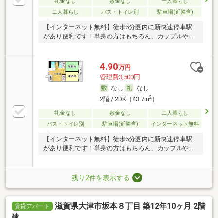
礼金なし
敷金なし
一人暮らし
二人暮らし
バス・トイレ別
駐車場(近隣含)
【インターネット無料】徒歩5分圏内に新快速停車駅
があり便利です！単身の方はもちろん、カップルや新
婚さ
4.90
万円
管理費3,500円
なし
なし
2
2階 / 2DK（43.7m
）
礼金なし
敷金なし
二人暮らし
バス・トイレ別
駐車場(近隣含)
インターネット無料
【インターネット無料】徒歩5分圏内に新快速停車駅
があり便利です！単身の方はもちろん、カップルや新
婚さ
残り2件を表示する
滋賀県大津市坂本８丁目 築12年10ヶ月 2階
賃貸アパート
建