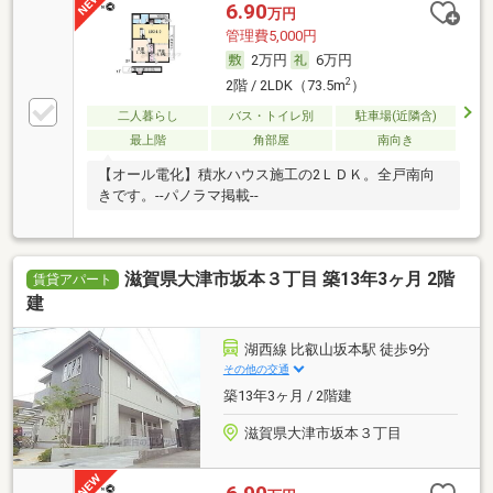
6.90
万円
管理費5,000円
2万円
6万円
2
2階 / 2LDK（73.5m
）
二人暮らし
バス・トイレ別
駐車場(近隣含)
最上階
角部屋
南向き
【オール電化】積水ハウス施工の2ＬＤＫ。全戸南向
きです。--パノラマ掲載--
滋賀県大津市坂本３丁目 築13年3ヶ月 2階
賃貸アパート
建
湖西線 比叡山坂本駅 徒歩9分
その他の交通
築13年3ヶ月 / 2階建
滋賀県大津市坂本３丁目