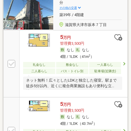
分
その他の交通
築39年 / 4階建
滋賀県大津市坂本７丁目
5
万円
管理費3,500円
なし
なし
2
4階 / 1LDK（41m
）
礼金なし
敷金なし
一人暮らし
二人暮らし
バス・トイレ別
駐車場(近隣含)
ネット無料！広々としたLDKと独立した寝室。駅まで
徒歩5分以内、近くに複合商業施設もあり便利な立
地。
5
万円
管理費3,500円
なし
なし
2
4階 / 1LDK（43.7m
）