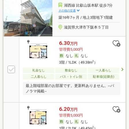
湖西線 比叡山坂本駅 徒歩7分
その他の交通
築16年7ヶ月 / 地上3階地下1階建
滋賀県大津市下阪本５丁目
6.30
万円
管理費5,000円
なし
なし
2
3階 / 1LDK（49.38m
）
礼金なし
敷金なし
一人暮らし
二人暮らし
バス・トイレ別
駐車場(近隣含)
最上階端部屋のお部屋です。更新料ありません。--パ
ノラマ掲載--
6.20
万円
管理費5,000円
なし
なし
2
1階 / 2LDK（49.45m
）