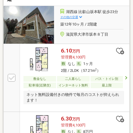
湖西線 比叡山坂本駅 徒歩23分
その他の交通
築12年10ヶ月 / 2階建
滋賀県大津市坂本８丁目
6.10
万円
管理費4,100円
なし
1ヶ月
2
2階 / 2LDK（57.21m
）
敷金なし
二人暮らし
バス・トイレ別
駐車場(近隣含)
インターネット無料
最上階
ネット無料設備付きの物件で毎月のコストが抑えられ
ます！
6.30
万円
管理費4,100円
なし
8万円