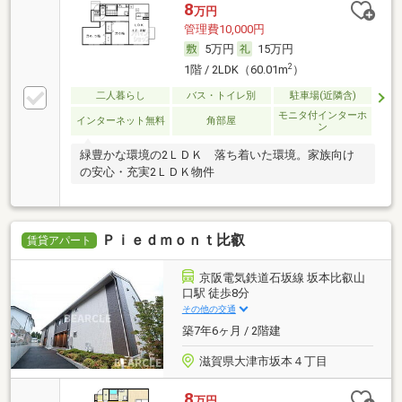
8
万円
管理費10,000円
5万円
15万円
2
1階 / 2LDK（60.01m
）
二人暮らし
バス・トイレ別
駐車場(近隣含)
モニタ付インターホ
インターネット無料
角部屋
ン
緑豊かな環境の2ＬＤＫ 落ち着いた環境。家族向け
の安心・充実2ＬＤＫ物件
Ｐｉｅｄｍｏｎｔ比叡
賃貸アパート
京阪電気鉄道石坂線 坂本比叡山
口駅 徒歩8分
その他の交通
築7年6ヶ月 / 2階建
滋賀県大津市坂本４丁目
8
万円