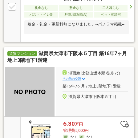
礼金なし
敷金なし
二人暮らし
バス・トイレ別
駐車場(近隣含)
ペット相談可
敷金・礼金・更新料無になりました。--パノラマ掲載--
滋賀県大津市下阪本５丁目 築16年7ヶ月
賃貸マンション
地上3階地下1階建
湖西線 比叡山坂本駅 徒歩7分
その他の交通
築16年7ヶ月 / 地上3階地下1階建
滋賀県大津市下阪本５丁目
6.30
万円
管理費5,000円
なし
なし