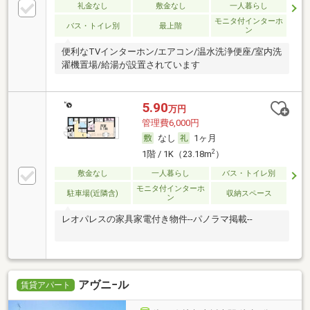
礼金なし
敷金なし
一人暮らし
モニタ付インターホ
バス・トイレ別
最上階
ン
便利なTVインターホン/エアコン/温水洗浄便座/室内洗
濯機置場/給湯が設置されています
5.90
万円
管理費6,000円
なし
1ヶ月
2
1階 / 1K（23.18m
）
敷金なし
一人暮らし
バス・トイレ別
モニタ付インターホ
駐車場(近隣含)
収納スペース
ン
レオパレスの家具家電付き物件--パノラマ掲載--
アヴニ−ル
賃貸アパート