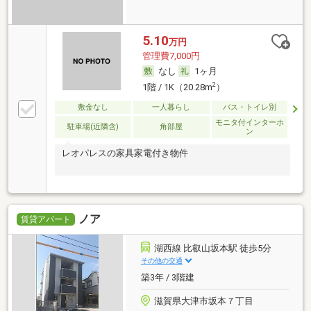
5.10
万円
管理費7,000円
なし
1ヶ月
2
1階 / 1K（20.28m
）
敷金なし
一人暮らし
バス・トイレ別
モニタ付インターホ
駐車場(近隣含)
角部屋
ン
レオパレスの家具家電付き物件
ノア
賃貸アパート
湖西線 比叡山坂本駅 徒歩5分
その他の交通
築3年 / 3階建
滋賀県大津市坂本７丁目