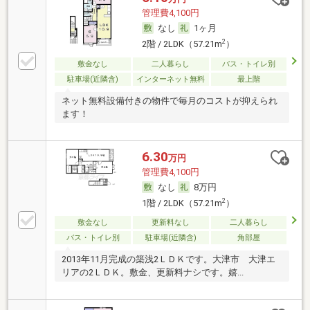
管理費4,100円
なし
1ヶ月
2
2階 / 2LDK（57.21m
）
敷金なし
二人暮らし
バス・トイレ別
駐車場(近隣含)
インターネット無料
最上階
ネット無料設備付きの物件で毎月のコストが抑えられ
ます！
6.30
万円
管理費4,100円
なし
8万円
2
1階 / 2LDK（57.21m
）
敷金なし
更新料なし
二人暮らし
バス・トイレ別
駐車場(近隣含)
角部屋
2013年11月完成の築浅2ＬＤＫです。大津市 大津エ
リアの2ＬＤＫ。敷金、更新料ナシです。嬉...