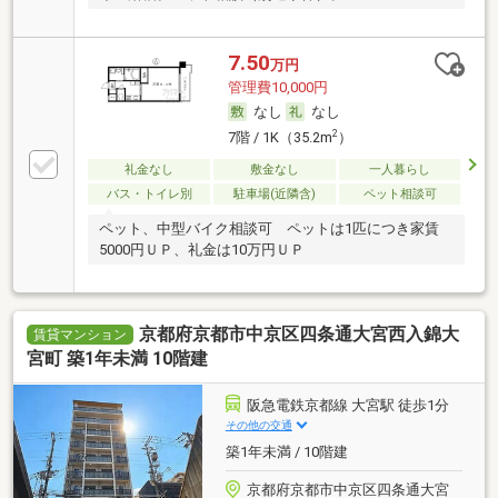
7.50
万円
管理費10,000円
なし
なし
2
7階 / 1K（35.2m
）
礼金なし
敷金なし
一人暮らし
バス・トイレ別
駐車場(近隣含)
ペット相談可
ペット、中型バイク相談可 ペットは1匹につき家賃
5000円ＵＰ、礼金は10万円ＵＰ
京都府京都市中京区四条通大宮西入錦大
賃貸マンション
宮町 築1年未満 10階建
阪急電鉄京都線 大宮駅 徒歩1分
その他の交通
築1年未満 / 10階建
京都府京都市中京区四条通大宮