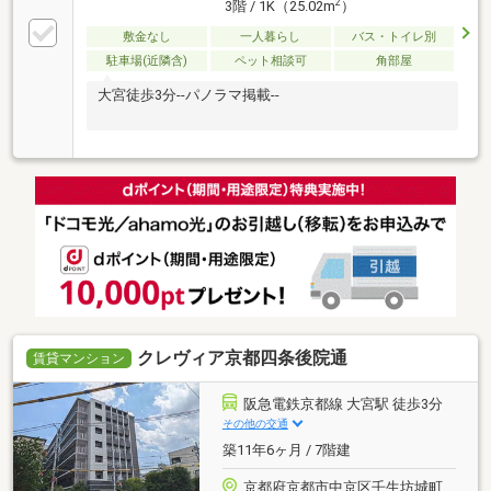
2
3階 / 1K（25.02m
）
敷金なし
一人暮らし
バス・トイレ別
駐車場(近隣含)
ペット相談可
角部屋
大宮徒歩3分--パノラマ掲載--
クレヴィア京都四条後院通
賃貸マンション
阪急電鉄京都線 大宮駅 徒歩3分
その他の交通
築11年6ヶ月 / 7階建
京都府京都市中京区壬生坊城町