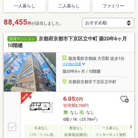
一人暮らし
二人暮らし
ファミリー
88,455
件
が該当しました。
京都府京都市下京区立中町 築20年6ヶ月
賃貸マンション
10階建
阪急電鉄京都線 大宮駅 徒歩1分
その他の交通
築20年6ヶ月 / 10階建
京都府京都市下京区立中町
6.05
万円
管理費8,700円
なし
なし
2
6階 / 1K（25.78m
）
礼金なし
敷金なし
一人暮らし
バス・トイレ別
駐車場(近隣含)
インターネット無料