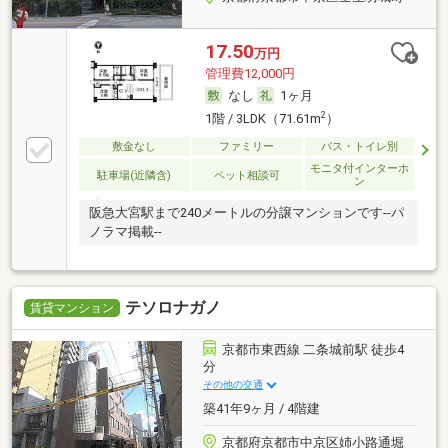
17.50
万円
管理費12,000円
なし
1ヶ月
2
1階 / 3LDK（71.61m
）
敷金なし
ファミリー
バス・トイレ別
モニタ付インターホ
駐車場(近隣含)
ペット相談可
ン
阪急大宮駅まで240メートルの分譲マンションです--パ
ノラマ掲載--
テソロナガノ
賃貸マンション
京都市東西線 二条城前駅 徒歩4
分
その他の交通
築41年9ヶ月 / 4階建
京都府京都市中京区姉小路通堀