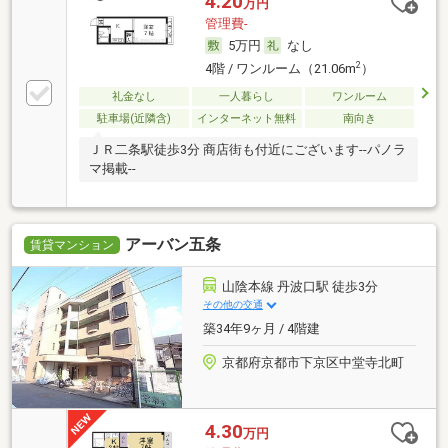
4.20
万円
管理費-
5万円
なし
2
4階 / ワンルーム（21.06m
）
礼金なし
一人暮らし
ワンルーム
駐車場(近隣含)
インターネット無料
南向き
ＪＲ二条駅徒歩3分 商店街も付近にございます--パノラ
マ掲載--
アーバン五条
賃貸マンション
山陰本線 丹波口駅 徒歩3分
その他の交通
築34年9ヶ月 / 4階建
京都府京都市下京区中堂寺北町
4.30
万円