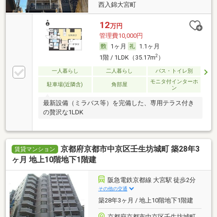
西入錦大宮町
12
万円
管理費10,000円
1ヶ月
1.1ヶ月
2
1階 / 1LDK（35.17m
）
一人暮らし
二人暮らし
バス・トイレ別
モニタ付インターホ
駐車場(近隣含)
角部屋
ン
最新設備（ミラバス等）を完備した、専用テラス付き
の贅沢な1LDK
京都府京都市中京区壬生坊城町 築28年3
賃貸マンション
ヶ月 地上10階地下1階建
阪急電鉄京都線 大宮駅 徒歩2分
その他の交通
築28年3ヶ月 / 地上10階地下1階建
京都府京都市中京区壬生坊城町