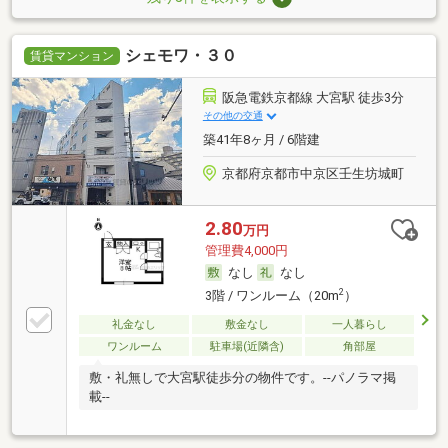
シェモワ・３０
賃貸マンション
阪急電鉄京都線 大宮駅 徒歩3分
その他の交通
築41年8ヶ月 / 6階建
京都府京都市中京区壬生坊城町
2.80
万円
管理費4,000円
なし
なし
2
3階 / ワンルーム（20m
）
礼金なし
敷金なし
一人暮らし
ワンルーム
駐車場(近隣含)
角部屋
敷・礼無しで大宮駅徒歩分の物件です。--パノラマ掲
載--