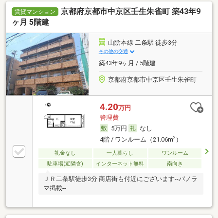
京都府京都市中京区壬生朱雀町 築43年9
賃貸マンション
ヶ月 5階建
山陰本線 二条駅 徒歩3分
その他の交通
築43年9ヶ月 / 5階建
京都府京都市中京区壬生朱雀町
4.20
万円
管理費-
5万円
なし
2
4階 / ワンルーム（21.06m
）
礼金なし
一人暮らし
ワンルーム
駐車場(近隣含)
インターネット無料
南向き
ＪＲ二条駅徒歩3分 商店街も付近にございます--パノラ
マ掲載--