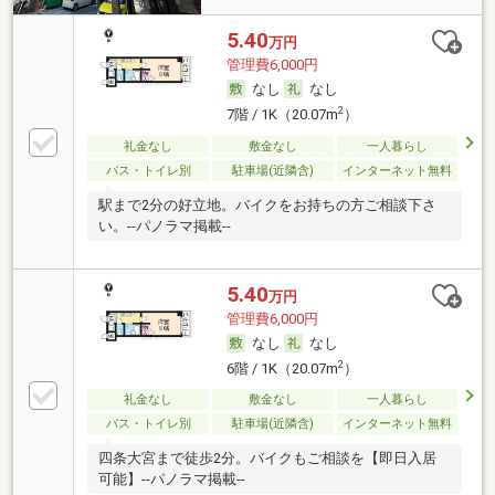
5.40
万円
管理費6,000円
なし
なし
2
7階 / 1K（20.07m
）
礼金なし
敷金なし
一人暮らし
バス・トイレ別
駐車場(近隣含)
インターネット無料
駅まで2分の好立地。バイクをお持ちの方ご相談下さ
い。--パノラマ掲載--
5.40
万円
管理費6,000円
なし
なし
2
6階 / 1K（20.07m
）
礼金なし
敷金なし
一人暮らし
バス・トイレ別
駐車場(近隣含)
インターネット無料
四条大宮まで徒歩2分。バイクもご相談を【即日入居
可能】--パノラマ掲載--