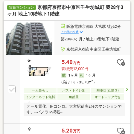
京都府京都市中京区壬生坊城町 築28年3
賃貸マンション
ヶ月 地上10階地下1階建
阪急電鉄京都線 大宮駅 徒歩2分
その他の交通
築28年3ヶ月 / 地上10階地下1階建
京都府京都市中京区壬生坊城町
5.40
万円
管理費12,000円
1ヶ月
1ヶ月
2
6階 / 1K（35.75m
）
一人暮らし
バス・トイレ別
駐車場(近隣含)
インターネット無料
角部屋
オートロック付き
オール電化、IHコンロ。大宮駅徒歩2分のマンションで
す。--パノラマ掲載--
5.20
万円