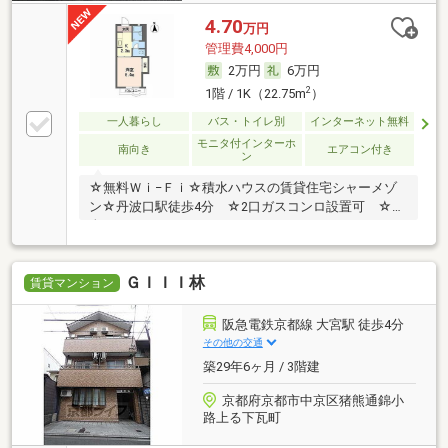
4.70
万円
管理費4,000円
2万円
6万円
2
1階 / 1K（22.75m
）
一人暮らし
バス・トイレ別
インターネット無料
モニタ付インターホ
南向き
エアコン付き
ン
☆無料Ｗｉ−Ｆｉ☆積水ハウスの賃貸住宅シャーメゾ
ン☆丹波口駅徒歩4分 ☆2口ガスコンロ設置可 ☆
全…
ＧＩＩＩ林
賃貸マンション
阪急電鉄京都線 大宮駅 徒歩4分
その他の交通
築29年6ヶ月 / 3階建
京都府京都市中京区猪熊通錦小
路上る下瓦町