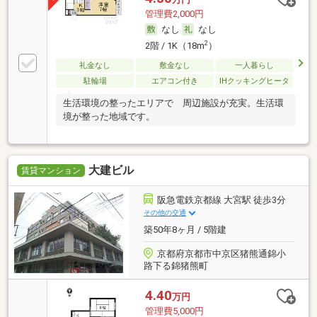
管理費2,000円
なし
なし
2
2階 / 1K（18m
）
礼金なし
敷金なし
一人暮らし
駐輪場
エアコン付き
IHクッキングヒータ
生活環境の整ったエリアで 周辺施設が充実。生活環
境が整った地域です。
大建ビル
賃貸マンション
阪急電鉄京都線 大宮駅 徒歩3分
その他の交通
築50年8ヶ月 / 5階建
京都府京都市中京区猪熊通錦小
路下る錦猪熊町
4.40
万円
管理費5,000円