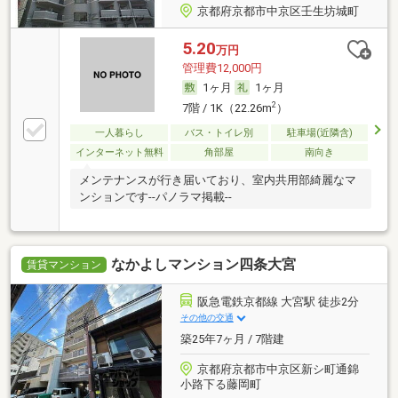
京都府京都市中京区壬生坊城町
5.20
万円
管理費12,000円
1ヶ月
1ヶ月
2
7階 / 1K（22.26m
）
一人暮らし
バス・トイレ別
駐車場(近隣含)
インターネット無料
角部屋
南向き
メンテナンスが行き届いており、室内共用部綺麗なマ
ンションです--パノラマ掲載--
なかよしマンション四条大宮
賃貸マンション
阪急電鉄京都線 大宮駅 徒歩2分
その他の交通
築25年7ヶ月 / 7階建
京都府京都市中京区新シ町通錦
小路下る藤岡町