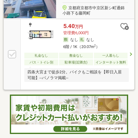
京都府京都市中京区新シ町通錦
小路下る藤岡町
5.40
万円
管理費6,000円
なし
なし
2
6階 / 1K（20.07m
）
礼金なし
敷金なし
一人暮らし
バス・トイレ別
駐車場(近隣含)
インターネット無料
四条大宮まで徒歩2分。バイクもご相談を【即日入居
可能】--パノラマ掲載--