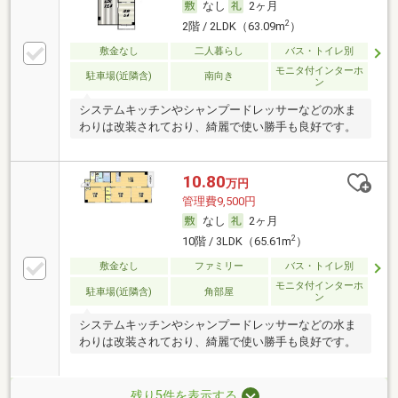
なし
2ヶ月
2
2階 / 2LDK（63.09m
）
敷金なし
二人暮らし
バス・トイレ別
モニタ付インターホ
駐車場(近隣含)
南向き
ン
システムキッチンやシャンプードレッサーなどの水ま
わりは改装されており、綺麗で使い勝手も良好です。
10.80
万円
管理費9,500円
なし
2ヶ月
2
10階 / 3LDK（65.61m
）
敷金なし
ファミリー
バス・トイレ別
モニタ付インターホ
駐車場(近隣含)
角部屋
ン
システムキッチンやシャンプードレッサーなどの水ま
わりは改装されており、綺麗で使い勝手も良好です。
残り5件を表示する