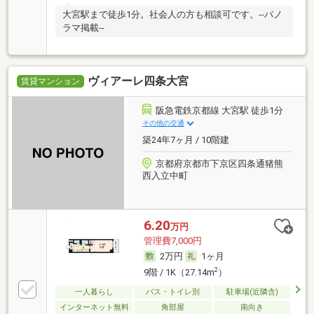
大宮駅まで徒歩1分。社会人の方も相談可です。--パノ
ラマ掲載--
ヴィアーレ四条大宮
賃貸マンション
阪急電鉄京都線 大宮駅 徒歩1分
その他の交通
築24年7ヶ月 / 10階建
京都府京都市下京区四条通猪熊
西入立中町
6.20
万円
管理費7,000円
2万円
1ヶ月
2
9階 / 1K（27.14m
）
一人暮らし
バス・トイレ別
駐車場(近隣含)
インターネット無料
角部屋
南向き