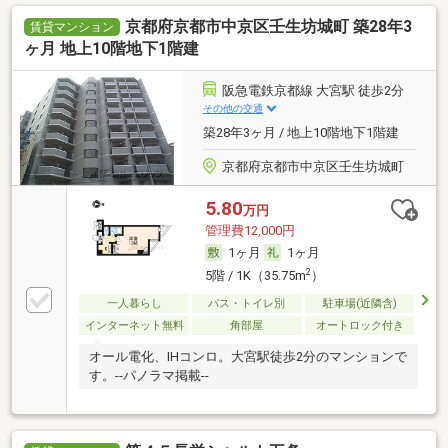
京都府京都市中京区壬生坊城町 築28年3
賃貸マンション
ヶ月 地上10階地下1階建
阪急電鉄京都線 大宮駅 徒歩2分
その他の交通
築28年3ヶ月 / 地上10階地下1階建
京都府京都市中京区壬生坊城町
5.80
万円
管理費12,000円
1ヶ月
1ヶ月
2
5階 / 1K（35.75m
）
一人暮らし
バス・トイレ別
駐車場(近隣含)
インターネット無料
角部屋
オートロック付き
オール電化、IHコンロ。大宮駅徒歩2分のマンションで
す。--パノラマ掲載--