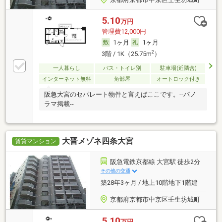
5.10
万円
管理費12,000円
1ヶ月
1ヶ月
2
3階 / 1K（25.75m
）
一人暮らし
バス・トイレ別
駐車場(近隣含)
インターネット無料
角部屋
オートロック付き
阪急大宮のセパレート物件と言えばここです。--パノ
ラマ掲載--
大晋メゾネ四条大宮
賃貸マンション
阪急電鉄京都線 大宮駅 徒歩2分
その他の交通
築28年3ヶ月 / 地上10階地下1階建
京都府京都市中京区壬生坊城町
5.10
万円