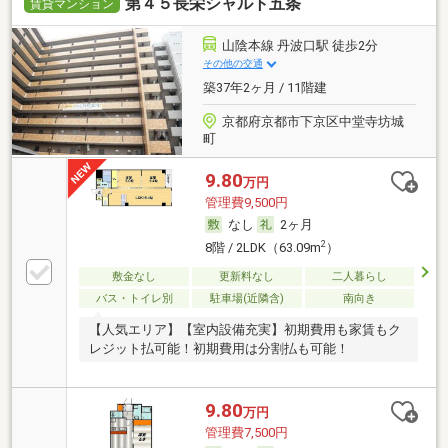
第４５長栄シャルト五条
賃貸マンション
山陰本線 丹波口駅 徒歩2分
その他の交通
築37年2ヶ月 / 11階建
京都府京都市下京区中堂寺坊城
町
9.80
万円
管理費9,500円
なし
2ヶ月
2
8階 / 2LDK（63.09m
）
敷金なし
更新料なし
二人暮らし
バス・トイレ別
駐車場(近隣含)
南向き
【人気エリア】【室内設備充実】初期費用も家賃もク
レジット払可能！初期費用は分割払も可能！
9.80
万円
管理費7,500円