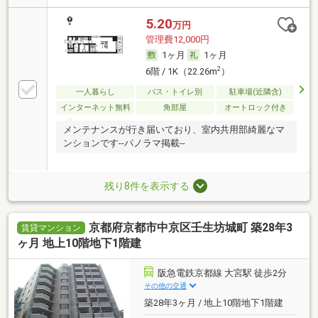
5.20
万円
管理費12,000円
1ヶ月
1ヶ月
2
6階 / 1K（22.26m
）
一人暮らし
バス・トイレ別
駐車場(近隣含)
インターネット無料
角部屋
オートロック付き
メンテナンスが行き届いており、室内共用部綺麗なマ
ンションです--パノラマ掲載--
残り8件を表示する
京都府京都市中京区壬生坊城町 築28年3
賃貸マンション
ヶ月 地上10階地下1階建
阪急電鉄京都線 大宮駅 徒歩2分
その他の交通
築28年3ヶ月 / 地上10階地下1階建