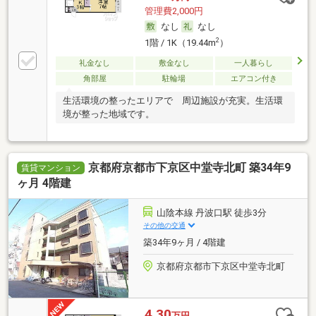
管理費2,000円
なし
なし
2
1階 / 1K（19.44m
）
礼金なし
敷金なし
一人暮らし
角部屋
駐輪場
エアコン付き
生活環境の整ったエリアで 周辺施設が充実。生活環
境が整った地域です。
京都府京都市下京区中堂寺北町 築34年9
賃貸マンション
ヶ月 4階建
山陰本線 丹波口駅 徒歩3分
その他の交通
築34年9ヶ月 / 4階建
京都府京都市下京区中堂寺北町
4.30
万円