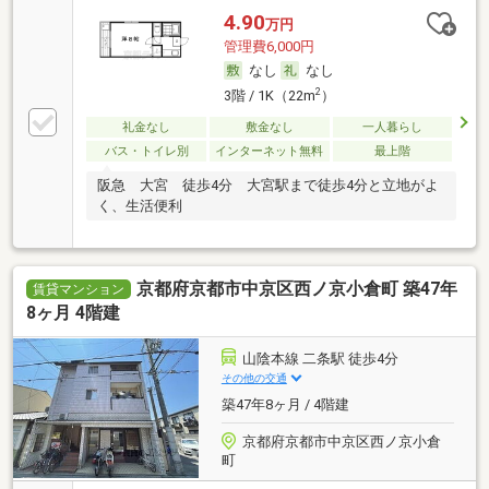
4.90
万円
管理費6,000円
なし
なし
2
3階 / 1K（22m
）
礼金なし
敷金なし
一人暮らし
バス・トイレ別
インターネット無料
最上階
阪急 大宮 徒歩4分 大宮駅まで徒歩4分と立地がよ
く、生活便利
京都府京都市中京区西ノ京小倉町 築47年
賃貸マンション
8ヶ月 4階建
山陰本線 二条駅 徒歩4分
その他の交通
築47年8ヶ月 / 4階建
京都府京都市中京区西ノ京小倉
町