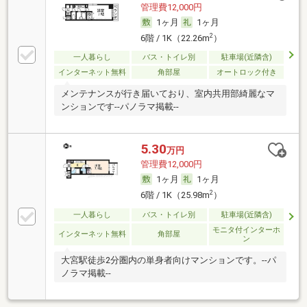
管理費12,000円
1ヶ月
1ヶ月
2
6階 / 1K（22.26m
）
一人暮らし
バス・トイレ別
駐車場(近隣含)
インターネット無料
角部屋
オートロック付き
メンテナンスが行き届いており、室内共用部綺麗なマ
ンションです--パノラマ掲載--
5.30
万円
管理費12,000円
1ヶ月
1ヶ月
2
6階 / 1K（25.98m
）
一人暮らし
バス・トイレ別
駐車場(近隣含)
モニタ付インターホ
インターネット無料
角部屋
ン
大宮駅徒歩2分圏内の単身者向けマンションです。--パ
ノラマ掲載--