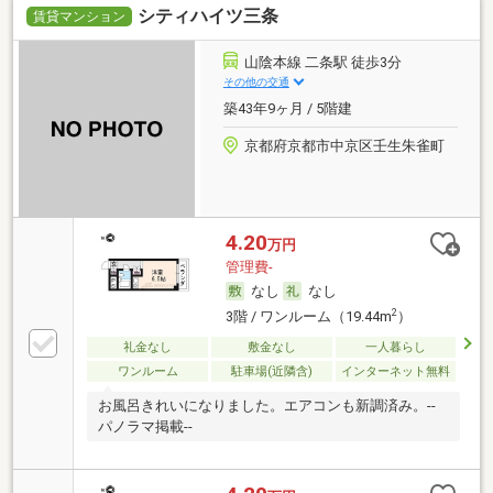
シティハイツ三条
賃貸マンション
山陰本線 二条駅 徒歩3分
その他の交通
築43年9ヶ月 / 5階建
京都府京都市中京区壬生朱雀町
4.20
万円
管理費-
なし
なし
2
3階 / ワンルーム（19.44m
）
礼金なし
敷金なし
一人暮らし
ワンルーム
駐車場(近隣含)
インターネット無料
お風呂きれいになりました。エアコンも新調済み。--
パノラマ掲載--