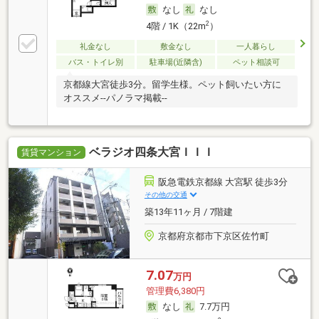
なし
なし
2
4階 / 1K（22m
）
礼金なし
敷金なし
一人暮らし
バス・トイレ別
駐車場(近隣含)
ペット相談可
京都線大宮徒歩3分。留学生様。ペット飼いたい方に
オススメ--パノラマ掲載--
ベラジオ四条大宮ＩＩＩ
賃貸マンション
阪急電鉄京都線 大宮駅 徒歩3分
その他の交通
築13年11ヶ月 / 7階建
京都府京都市下京区佐竹町
7.07
万円
管理費6,380円
なし
7.7万円