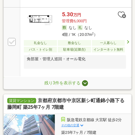
5.30
万円
管理費6,000円
なし
なし
2
4階 / 1K（20.07m
）
礼金なし
敷金なし
一人暮らし
バス・トイレ別
駐車場(近隣含)
インターネット無料
角部屋・管理人巡回・オール電化
残り3件を表示する
京都府京都市中京区新シ町通錦小路下る
賃貸マンション
藤岡町 築25年7ヶ月 7階建
阪急電鉄京都線 大宮駅 徒歩2分
その他の交通
築25年7ヶ月 / 7階建