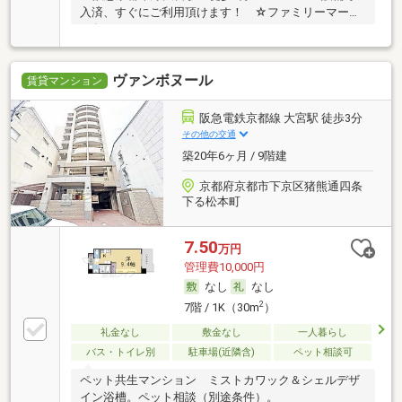
入済、すぐにご利用頂けます！ ☆ファミリーマート
四条
ヴァンボヌール
賃貸マンション
阪急電鉄京都線 大宮駅 徒歩3分
その他の交通
築20年6ヶ月 / 9階建
京都府京都市下京区猪熊通四条
下る松本町
7.50
万円
管理費10,000円
なし
なし
2
7階 / 1K（30m
）
礼金なし
敷金なし
一人暮らし
バス・トイレ別
駐車場(近隣含)
ペット相談可
ペット共生マンション ミストカワック＆シェルデザ
イン浴槽。ペット相談（別途条件）。