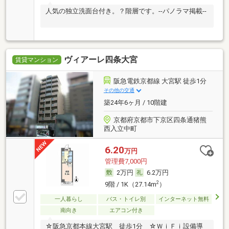
人気の独立洗面台付き。？階層です。--パノラマ掲載--
ヴィアーレ四条大宮
賃貸マンション
阪急電鉄京都線 大宮駅 徒歩1分
その他の交通
築24年6ヶ月 / 10階建
京都府京都市下京区四条通猪熊
西入立中町
6.20
万円
管理費7,000円
2万円
6.2万円
2
9階 / 1K（27.14m
）
一人暮らし
バス・トイレ別
インターネット無料
南向き
エアコン付き
☆阪急京都本線大宮駅 徒歩1分 ☆ＷｉＦｉ設備導