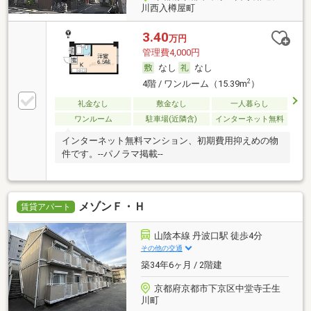
川西入樽屋町
3.40
万円
管理費4,000円
なし
なし
2
4階 / ワンルーム（15.39m
）
礼金なし
敷金なし
一人暮らし
ワンルーム
駐車場(近隣含)
インターネット無料
インターネット無料マンション、初期費用抑えめの物
件です。--パノラマ掲載--
メゾンＦ・Ｈ
賃貸アパート
山陰本線 丹波口駅 徒歩4分
その他の交通
築34年6ヶ月 / 2階建
京都府京都市下京区中堂寺壬生
川町