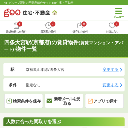
NTTグループ運営の不動産総合サイト goo住宅・不動産
1
0
0
0
最近検索した条件
最近見た物件
保存した条件
お気に入り
四条大宮駅(京都府)の賃貸物件
(賃貸マンション・アパ
物件一覧
ート)
駅
変更する
京福嵐山本線/四条大宮
条件
変更する
指定なし
新着メールを受
検索条件を保存
アプリで探す
取る
人数に合った間取りを選ぶ