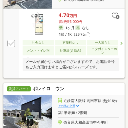
4.70
万円
管理費3,000円
1ヶ月
なし
2
1階 / 1K（29.75m
）
礼金なし
更新料なし
一人暮らし
モニタ付インターホ
バス・トイレ別
駐車場(近隣含)
ン
メールが届かない場合がございますので、お電話番号
もご入力頂けますとご案内がスムーズです。
ポレイロ ウン
賃貸アパート
近鉄南大阪線 高田市駅 徒歩16分
その他の交通
築1年未満 / 2階建
奈良県大和高田市中今里町