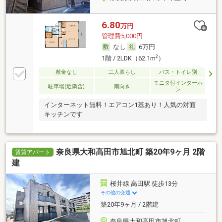
6.80
万円
管理費5,000円
なし
6万円
2
1階 / 2LDK（62.1m
）
敷金なし
二人暮らし
バス・トイレ別
モニタ付インターホ
駐車場(近隣含)
南向き
ン
インターネット無料！エアコン1基あり！人気の対面
キッチンです
奈良県大和高田市旭北町 築20年9ヶ月 2階
賃貸アパート
建
桜井線 高田駅 徒歩13分
その他の交通
築20年9ヶ月 / 2階建
奈良県大和高田市旭北町