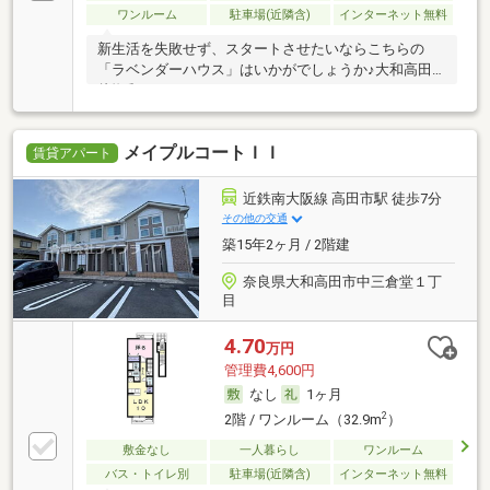
ワンルーム
駐車場(近隣含)
インターネット無料
新生活を失敗せず、スタートさせたいならこちらの
「ラベンダーハウス」はいかがでしょうか♪大和高田
片塩郵
メイプルコートＩＩ
賃貸アパート
近鉄南大阪線 高田市駅 徒歩7分
その他の交通
築15年2ヶ月 / 2階建
奈良県大和高田市中三倉堂１丁
目
4.70
万円
管理費4,600円
なし
1ヶ月
2
2階 / ワンルーム（32.9m
）
敷金なし
一人暮らし
ワンルーム
バス・トイレ別
駐車場(近隣含)
インターネット無料