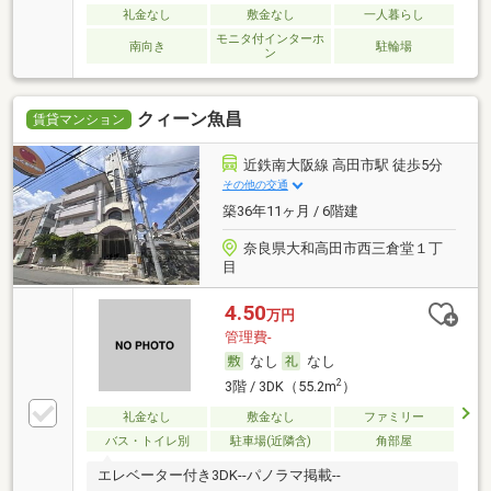
礼金なし
敷金なし
一人暮らし
モニタ付インターホ
南向き
駐輪場
ン
クィーン魚昌
賃貸マンション
近鉄南大阪線 高田市駅 徒歩5分
その他の交通
築36年11ヶ月 / 6階建
奈良県大和高田市西三倉堂１丁
目
4.50
万円
管理費-
なし
なし
2
3階 / 3DK（55.2m
）
礼金なし
敷金なし
ファミリー
バス・トイレ別
駐車場(近隣含)
角部屋
エレベーター付き3DK--パノラマ掲載--