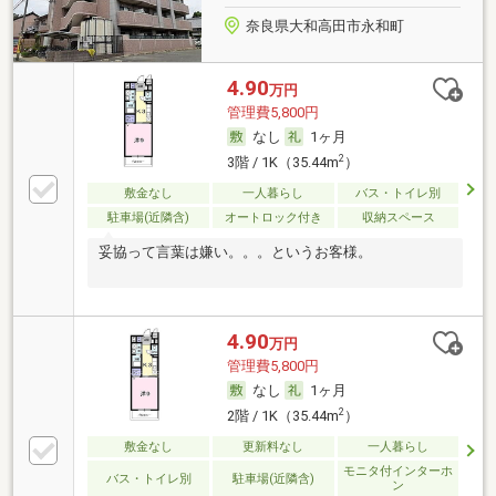
奈良県大和高田市永和町
4.90
万円
管理費5,800円
なし
1ヶ月
2
3階 / 1K（35.44m
）
敷金なし
一人暮らし
バス・トイレ別
駐車場(近隣含)
オートロック付き
収納スペース
妥協って言葉は嫌い。。。というお客様。
4.90
万円
管理費5,800円
なし
1ヶ月
2
2階 / 1K（35.44m
）
敷金なし
更新料なし
一人暮らし
モニタ付インターホ
バス・トイレ別
駐車場(近隣含)
ン