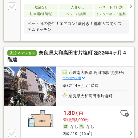
敷金なし
二人暮らし
バス・トイレ別
駐車場(近隣含)
ペット相談可
インターネット無料
ペット可の物件！エアコン2基付き！都市ガスでシス
テムキッチン
奈良県大和高田市片塩町 築32年4ヶ月 4
賃貸マンション
階建
近鉄南大阪線 高田市駅 徒歩3分
その他の交通
築32年4ヶ月 / 4階建
奈良県大和高田市片塩町
1.80
万円
管理費3,000円
なし
なし
2
2階 / 1K（16m
）