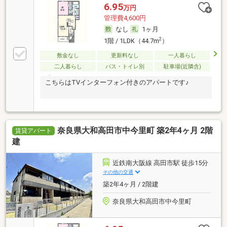
6.95
万円
管理費4,600円
なし
1ヶ月
2
1階 / 1LDK（44.7m
）
敷金なし
更新料なし
一人暮らし
二人暮らし
バス・トイレ別
駐車場(近隣含)
こちらはTVインターフォン付きのアパートです♪
奈良県大和高田市中今里町 築2年4ヶ月 2階
賃貸アパート
建
近鉄南大阪線 高田市駅 徒歩15分
その他の交通
築2年4ヶ月 / 2階建
奈良県大和高田市中今里町