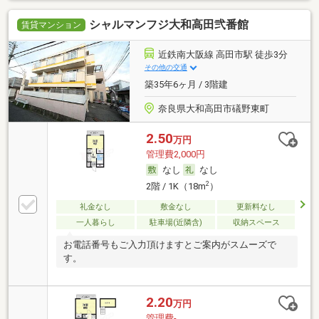
シャルマンフジ大和高田弐番館
賃貸マンション
近鉄南大阪線 高田市駅 徒歩3分
その他の交通
築35年6ヶ月 / 3階建
奈良県大和高田市礒野東町
2.50
万円
管理費2,000円
なし
なし
2
2階 / 1K（18m
）
礼金なし
敷金なし
更新料なし
一人暮らし
駐車場(近隣含)
収納スペース
お電話番号もご入力頂けますとご案内がスムーズで
す。
2.20
万円
管理費-