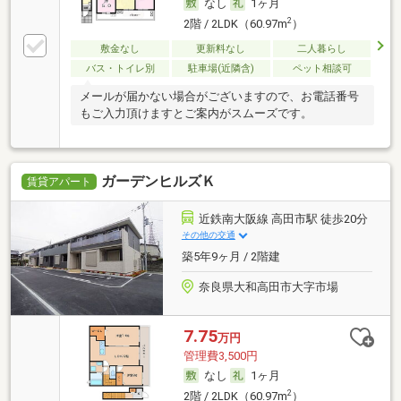
なし
1ヶ月
2
2階 / 2LDK（60.97m
）
敷金なし
更新料なし
二人暮らし
バス・トイレ別
駐車場(近隣含)
ペット相談可
メールが届かない場合がございますので、お電話番号
もご入力頂けますとご案内がスムーズです。
ガーデンヒルズＫ
賃貸アパート
近鉄南大阪線 高田市駅 徒歩20分
その他の交通
築5年9ヶ月 / 2階建
奈良県大和高田市大字市場
7.75
万円
管理費3,500円
なし
1ヶ月
2
2階 / 2LDK（60.97m
）