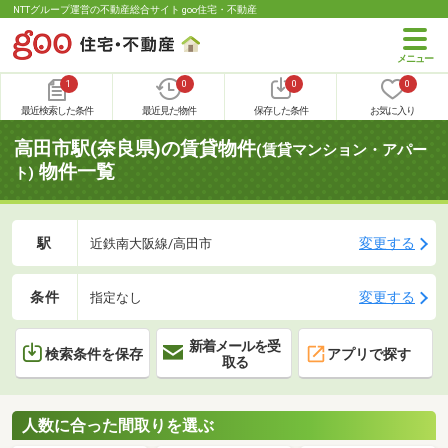
NTTグループ運営の不動産総合サイト goo住宅・不動産
1
0
0
0
最近検索した条件
最近見た物件
保存した条件
お気に入り
高田市駅(奈良県)の賃貸物件
(賃貸マンション・アパー
物件一覧
ト)
駅
変更する
近鉄南大阪線/高田市
条件
変更する
指定なし
新着メールを受
検索条件を保存
アプリで探す
取る
人数に合った間取りを選ぶ