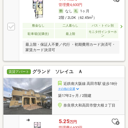
管理費4,600円
なし
1ヶ月
2
2階 / 2LDK（62.45m
）
敷金なし
二人暮らし
バス・トイレ別
モニタ付インターホ
駐車場(近隣含)
最上階
ン
最上階・保証人不要／代行 ・初期費用カード決済可・
家賃カード決済可
グランド ソレイユ Ａ
賃貸アパート
近鉄南大阪線 高田市駅 徒歩18分
その他の交通
築17年2ヶ月 / 2階建
奈良県大和高田市曽大根２丁目
5.25
万円
管理費4,600円