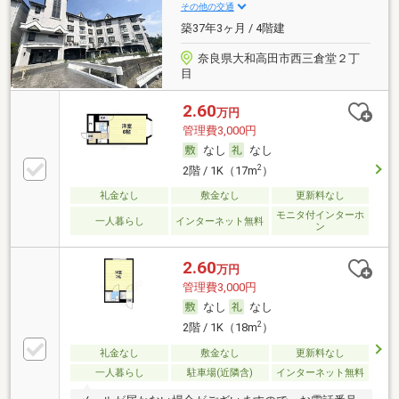
その他の交通
築37年3ヶ月 / 4階建
奈良県大和高田市西三倉堂２丁
目
2.60
万円
管理費3,000円
なし
なし
2
2階 / 1K（17m
）
礼金なし
敷金なし
更新料なし
モニタ付インターホ
一人暮らし
インターネット無料
ン
2.60
万円
管理費3,000円
なし
なし
2
2階 / 1K（18m
）
礼金なし
敷金なし
更新料なし
一人暮らし
駐車場(近隣含)
インターネット無料