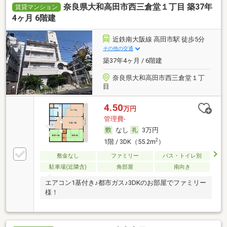
奈良県大和高田市西三倉堂１丁目 築37年
賃貸マンション
4ヶ月 6階建
近鉄南大阪線 高田市駅 徒歩5分
その他の交通
築37年4ヶ月 / 6階建
奈良県大和高田市西三倉堂１丁
目
4.50
万円
管理費-
なし
3万円
2
1階 / 3DK（55.2m
）
敷金なし
ファミリー
バス・トイレ別
駐車場(近隣含)
角部屋
南向き
エアコン1基付き♪都市ガス♪3DKのお部屋でファミリー
様！