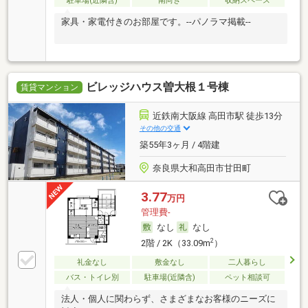
駐車場(近隣含)
南向き
収納スペース
家具・家電付きのお部屋です。--パノラマ掲載--
ビレッジハウス曽大根１号棟
賃貸マンション
近鉄南大阪線 高田市駅 徒歩13分
その他の交通
築55年3ヶ月 / 4階建
奈良県大和高田市甘田町
3.77
万円
管理費-
なし
なし
2
2階 / 2K（33.09m
）
礼金なし
敷金なし
二人暮らし
バス・トイレ別
駐車場(近隣含)
ペット相談可
法人・個人に関わらず、さまざまなお客様のニーズに