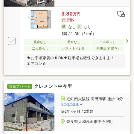
3.30
万円
管理費-
なし
なし
2
1階 / 1LDK（34m
）
礼金なし
敷金なし
一人暮らし
二人暮らし
バス・トイレ別
駐車場(近隣含)
★お手頃家賃の1LDK★駐車場も確保できますよ！！
エアコン☆
クレメント中今里
賃貸アパート
近鉄南大阪線 高田市駅 徒歩13分
その他の交通
築2年4ヶ月 / 2階建
奈良県大和高田市中今里町