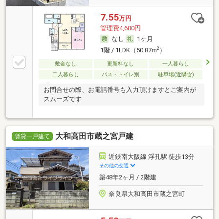
7.55
万円
管理費4,600円
なし
1ヶ月
2
1階 / 1LDK（50.87m
）
敷金なし
更新料なし
一人暮らし
二人暮らし
バス・トイレ別
駐車場(近隣含)
お問合せの際、お電話番号も入力頂けますとご案内が
スムーズです
大和高田市蔵之宮戸建
賃貸一戸建て
近鉄南大阪線 浮孔駅 徒歩13分
その他の交通
築48年2ヶ月 / 2階建
奈良県大和高田市蔵之宮町