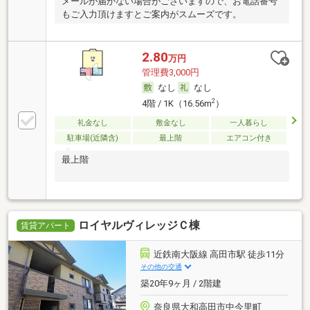
メールが届かない場合がございますので、お電話番号
もご入力頂けますとご案内がスムーズです。
2.80
万円
管理費3,000円
なし
なし
2
4階 / 1K（16.56m
）
礼金なし
敷金なし
一人暮らし
駐車場(近隣含)
最上階
エアコン付き
最上階
ロイヤルヴィレッジＣ棟
賃貸アパート
近鉄南大阪線 高田市駅 徒歩11分
その他の交通
築20年9ヶ月 / 2階建
奈良県大和高田市中今里町