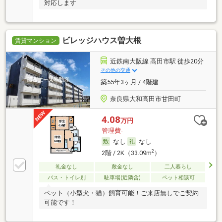
対応します
ビレッジハウス曽大根
賃貸マンション
近鉄南大阪線 高田市駅 徒歩20分
その他の交通
築55年3ヶ月 / 4階建
奈良県大和高田市甘田町
4.08
万円
管理費-
なし
なし
2
2階 / 2K（33.09m
）
礼金なし
敷金なし
二人暮らし
バス・トイレ別
駐車場(近隣含)
ペット相談可
ペット（小型犬・猫）飼育可能！ご来店無しでご契約
可能です！