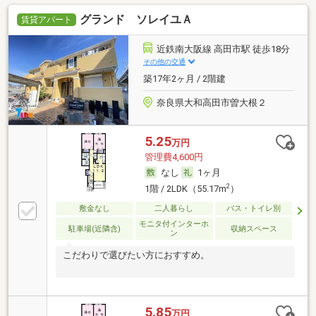
グランド ソレイユＡ
賃貸アパート
近鉄南大阪線 高田市駅 徒歩18分
その他の交通
築17年2ヶ月 / 2階建
奈良県大和高田市曽大根２
5.25
万円
管理費4,600円
なし
1ヶ月
2
1階 / 2LDK（55.17m
）
敷金なし
二人暮らし
バス・トイレ別
モニタ付インターホ
駐車場(近隣含)
収納スペース
ン
こだわりで選びたい方におすすめ。
5.85
万円