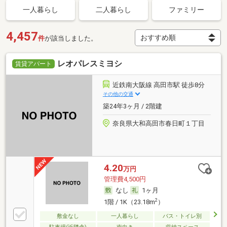
一人暮らし
二人暮らし
ファミリー
4,457
件
が該当しました。
レオパレスミヨシ
賃貸アパート
近鉄南大阪線 高田市駅 徒歩8分
その他の交通
築24年3ヶ月 / 2階建
奈良県大和高田市春日町１丁目
4.20
万円
管理費4,500円
なし
1ヶ月
2
1階 / 1K（23.18m
）
敷金なし
一人暮らし
バス・トイレ別