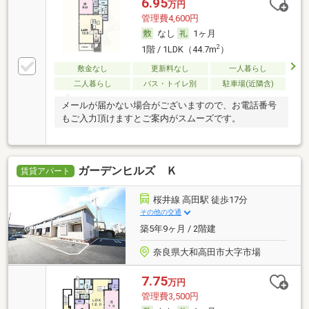
6.95
万円
管理費4,600円
なし
1ヶ月
2
1階 / 1LDK（44.7m
）
敷金なし
更新料なし
一人暮らし
二人暮らし
バス・トイレ別
駐車場(近隣含)
メールが届かない場合がございますので、お電話番号
もご入力頂けますとご案内がスムーズです。
ガーデンヒルズ Ｋ
賃貸アパート
桜井線 高田駅 徒歩17分
その他の交通
築5年9ヶ月 / 2階建
奈良県大和高田市大字市場
7.75
万円
管理費3,500円