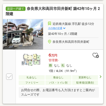
奈良県大和高田市田井新町 築42年10ヶ月 2
賃貸一戸建て
階建
近鉄南大阪線 浮孔駅 徒歩12分
その他の交通
築42年10ヶ月 / 2階建
奈良県大和高田市田井新町
6
万円
管理費-
なし
なし
2
1階 / 4LDK（91.9m
）
礼金なし
敷金なし
更新料なし
ファミリー
バス・トイレ別
駐車場(近隣含)
お問合せの際、お電話番号も入力頂けますとご案内が
スムーズです