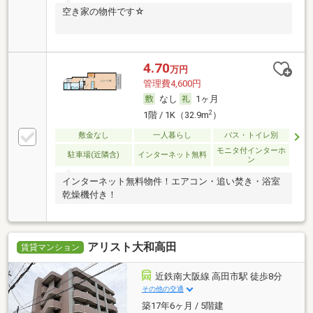
空き家の物件です☆
4.70
万円
管理費4,600円
なし
1ヶ月
2
1階 / 1K（32.9m
）
敷金なし
一人暮らし
バス・トイレ別
モニタ付インターホ
駐車場(近隣含)
インターネット無料
ン
インターネット無料物件！エアコン・追い焚き・浴室
乾燥機付き！
アリスト大和高田
賃貸マンション
近鉄南大阪線 高田市駅 徒歩8分
その他の交通
築17年6ヶ月 / 5階建