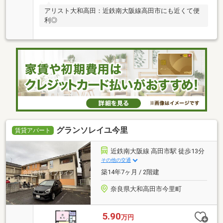
アリスト大和高田：近鉄南大阪線高田市にも近くて便
利◎
グランソレイユ今里
賃貸アパート
近鉄南大阪線 高田市駅 徒歩13分
その他の交通
築14年7ヶ月 / 2階建
奈良県大和高田市今里町
5.90
万円