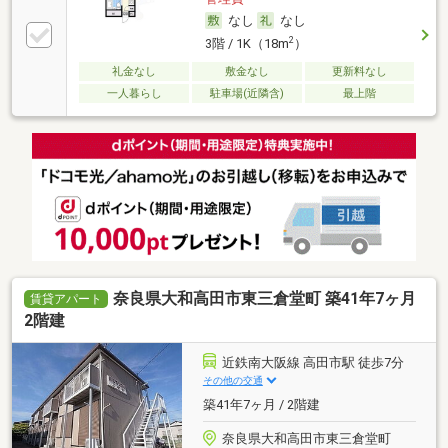
なし
なし
2
3階 / 1K（18m
）
礼金なし
敷金なし
更新料なし
一人暮らし
駐車場(近隣含)
最上階
奈良県大和高田市東三倉堂町 築41年7ヶ月
賃貸アパート
2階建
近鉄南大阪線 高田市駅 徒歩7分
その他の交通
築41年7ヶ月 / 2階建
奈良県大和高田市東三倉堂町