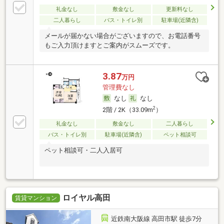
礼金なし
敷金なし
更新料なし
二人暮らし
バス・トイレ別
駐車場(近隣含)
メールが届かない場合がございますので、お電話番号
もご入力頂けますとご案内がスムーズです。
3.87
万円
管理費なし
なし
なし
2
2階 / 2K（33.09m
）
礼金なし
敷金なし
二人暮らし
バス・トイレ別
駐車場(近隣含)
ペット相談可
ペット相談可・二人入居可
ロイヤル高田
賃貸マンション
近鉄南大阪線 高田市駅 徒歩7分