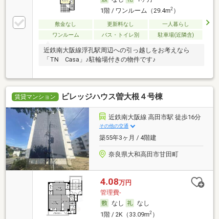
2
1階 / ワンルーム（29.4m
）
敷金なし
更新料なし
一人暮らし
ワンルーム
バス・トイレ別
駐車場(近隣含)
近鉄南大阪線浮孔駅周辺への引っ越しをお考えなら
「TN Casa」♪駐輪場付きの物件です♪
ビレッジハウス曽大根４号棟
賃貸マンション
近鉄南大阪線 高田市駅 徒歩16分
その他の交通
築55年3ヶ月 / 4階建
奈良県大和高田市甘田町
4.08
万円
管理費-
なし
なし
2
1階 / 2K（33.09m
）