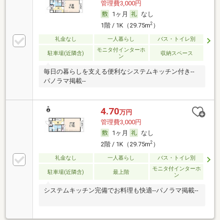
管理費3,000円
1ヶ月
なし
2
1階 / 1K（29.75m
）
礼金なし
一人暮らし
バス・トイレ別
モニタ付インターホ
駐車場(近隣含)
収納スペース
ン
毎日の暮らしを支える便利なシステムキッチン付き--
パノラマ掲載--
4.70
万円
管理費3,000円
1ヶ月
なし
2
2階 / 1K（29.75m
）
礼金なし
一人暮らし
バス・トイレ別
モニタ付インターホ
駐車場(近隣含)
最上階
ン
システムキッチン完備でお料理も快適--パノラマ掲載--