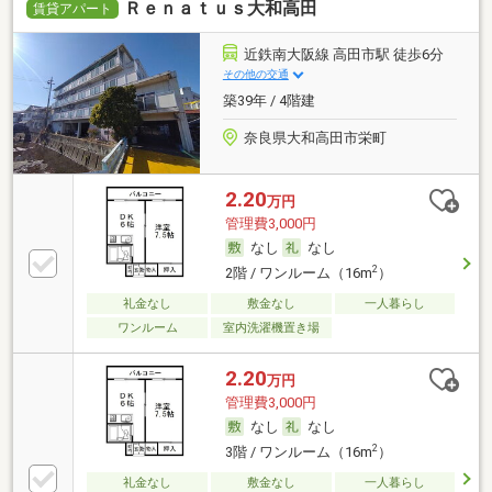
Ｒｅｎａｔｕｓ大和高田
賃貸アパート
近鉄南大阪線 高田市駅 徒歩6分
その他の交通
築39年 / 4階建
奈良県大和高田市栄町
2.20
万円
管理費3,000円
なし
なし
2
2階 / ワンルーム（16m
）
礼金なし
敷金なし
一人暮らし
ワンルーム
室内洗濯機置き場
2.20
万円
管理費3,000円
なし
なし
2
3階 / ワンルーム（16m
）
礼金なし
敷金なし
一人暮らし