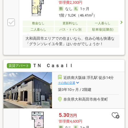
管理費2,300円
なし
1ヶ月
2
1階 / 1LDK（46.41m
）
敷金なし
更新料なし
一人暮らし
二人暮らし
バス・トイレ別
駐車場(近隣含)
大和高田市エリアでの住まいなら、住み心地も快適な
「グランソレイユ今里」はいかがでしょうか！
ＴＮ ＣａｓａＩＩ
賃貸アパート
近鉄南大阪線 浮孔駅 徒歩14分
その他の交通
築3年10ヶ月 / 2階建
奈良県大和高田市南今里町
5.30
万円
管理費4,600円
なし
1ヶ月