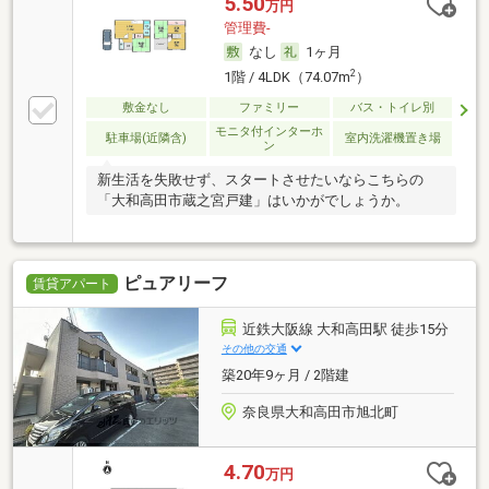
5.50
万円
管理費-
なし
1ヶ月
2
1階 / 4LDK（74.07m
）
敷金なし
ファミリー
バス・トイレ別
モニタ付インターホ
駐車場(近隣含)
室内洗濯機置き場
ン
新生活を失敗せず、スタートさせたいならこちらの
「大和高田市蔵之宮戸建」はいかがでしょうか。
ピュアリーフ
賃貸アパート
近鉄大阪線 大和高田駅 徒歩15分
その他の交通
築20年9ヶ月 / 2階建
奈良県大和高田市旭北町
4.70
万円