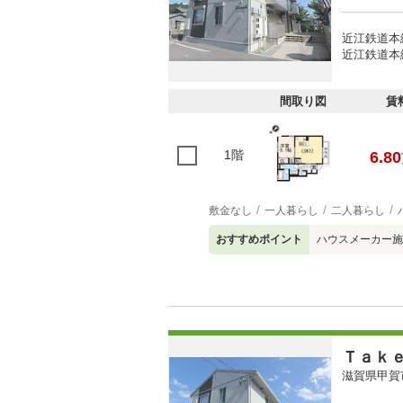
近江鉄道本
近江鉄道本線
間取り図
賃
1階
6.80
敷金なし
一人暮らし
二人暮らし
おすすめポイント
ハウスメーカー施
Ｔａｋ
滋賀県甲賀