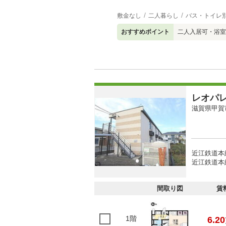
敷金なし
二人暮らし
バス・トイレ
おすすめポイント
二人入居可・浴室
レオパ
滋賀県甲賀
近江鉄道本線
近江鉄道本線
間取り図
賃
1階
6.20