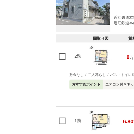
近江鉄道本
近江鉄道本線
間取り図
賃
2階
8
万
敷金なし
二人暮らし
バス・トイレ
おすすめポイント
エアコン付きネット
1階
6.80