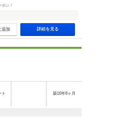
ーホン
詳細を見る
に追加
ート
築10年8ヶ月