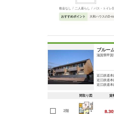
敷金なし
二人暮らし
バス・トイレ
おすすめポイント
大和ハウスのD-
ブルー
滋賀県甲賀
近江鉄道本
近江鉄道本線
近江鉄道本線
間取り図
賃
2階
8.30