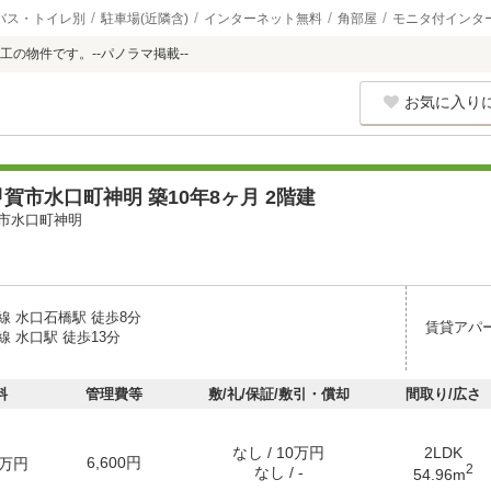
バス・トイレ別
駐車場(近隣含)
インターネット無料
角部屋
モニタ付インタ
工の物件です。--パノラマ掲載--
お気に入り
賀市水口町神明 築10年8ヶ月 2階建
市水口町神明
線 水口石橋駅 徒歩8分
賃貸アパ
 水口駅 徒歩13分
料
管理費等
敷/礼/保証/敷引・償却
間取り/広さ
なし / 10万円
2LDK
6,600円
万円
2
なし / -
54.96m