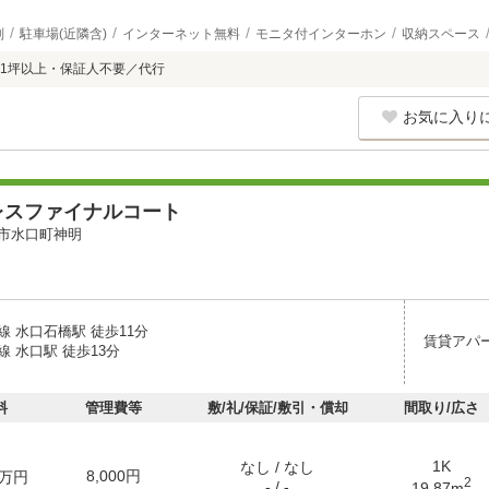
別
駐車場(近隣含)
インターネット無料
モニタ付インターホン
収納スペース
1坪以上・保証人不要／代行
お気に入り
レスファイナルコート
市水口町神明
 水口石橋駅 徒歩11分
賃貸アパ
 水口駅 徒歩13分
料
管理費等
敷/礼/保証/敷引・償却
間取り/広さ
1K
なし / なし
8,000円
万円
2
- / -
19.87m