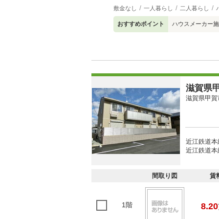
敷金なし
一人暮らし
二人暮らし
おすすめポイント
ハウスメーカー施
滋賀県甲
滋賀県甲賀
近江鉄道本
近江鉄道本線
間取り図
賃
1階
8.20