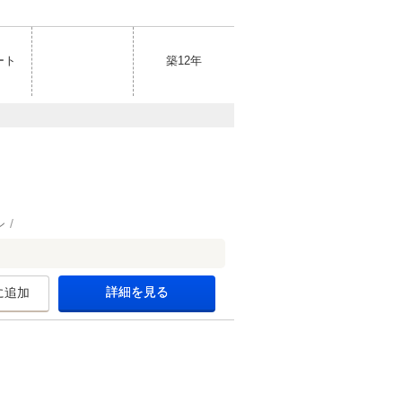
ート
築12年
ン
詳細を見る
に追加