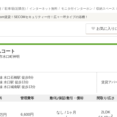
別
駐車場(近隣含)
インターネット無料
モニタ付インターホン
収納スペース
room賃貸！SECOMセキュリティー付！広々一坪タイプの浴槽！
お気に入り
ムコート
市水口町神明
線 水口石橋駅 徒歩8分
 水口駅 徒歩13分
賃貸アパ
 水口城南駅 徒歩13分
料
管理費等
敷/礼/保証/敷引・償却
間取り/広さ
2LDK
なし / 1ヶ月
6,600円
万円
2