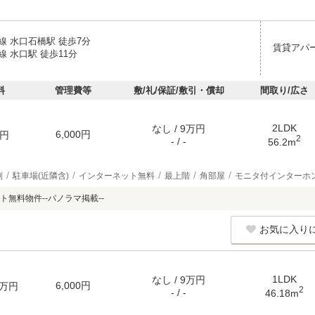
線 水口石橋駅 徒歩7分
賃貸アパ
 水口駅 徒歩11分
料
管理費等
敷/礼/保証/敷引・償却
間取り/広さ
2LDK
なし / 9万円
6,000円
円
2
- / -
56.2m
別
駐車場(近隣含)
インターネット無料
最上階
角部屋
モニタ付インターホ
無料物件--パノラマ掲載--
お気に入り
1LDK
なし / 9万円
6,000円
万円
2
- / -
46.18m