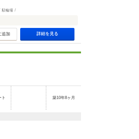
駐輪場
詳細を見る
に追加
ート
築10年8ヶ月