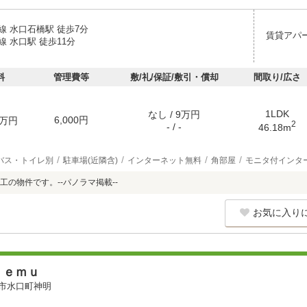
線 水口石橋駅 徒歩7分
賃貸アパ
 水口駅 徒歩11分
料
管理費等
敷/礼/保証/敷引・償却
間取り/広さ
1LDK
なし / 9万円
6,000円
万円
2
- / -
46.18m
バス・トイレ別
駐車場(近隣含)
インターネット無料
角部屋
モニタ付インタ
工の物件です。--パノラマ掲載--
お気に入り
ｅｅｍｕ
市水口町神明