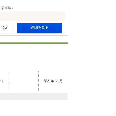
駐輪場
詳細を見る
に追加
ート
築21年1ヶ月