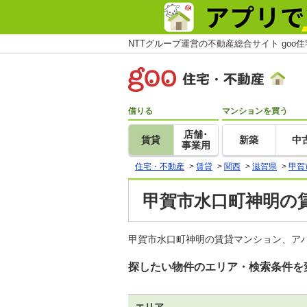
NTTグループ運営の不動産総合サイト goo
借りる
マンションを買う
店舗･
賃貸
新築
中
事業用
住宅・不動産
>
賃貸
>
関西
>
滋賀県
>
甲賀
甲賀市水口町神明の賃
甲賀市水口町神明の賃貸マンション、ア
探したい物件のエリア・検索条件を