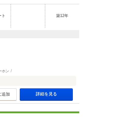
ート
築12年
ーホン
詳細を見る
に追加