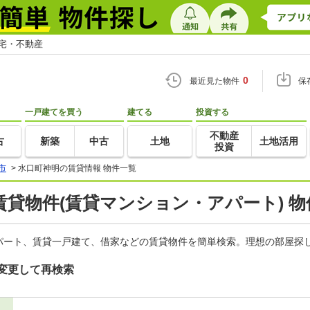
住宅・不動産
0
最近見た物件
保
一戸建てを買う
建てる
投資する
不動産
古
新築
中古
土地
土地活用
投資
市
>
水口町神明の賃貸情報 物件一覧
貸物件(賃貸マンション・アパート) 物
パート、賃貸一戸建て、借家などの賃貸物件を簡単検索。理想の部屋探し
変更して再検索