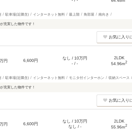
- / -
64.48m
別
駐車場(近隣含)
インターネット無料
最上階
角部屋
南向き
が充実した物件です！
お気に入り
2LDK
なし / 10万円
6,600円
万円
2
- / -
54.96m
別
駐車場(近隣含)
インターネット無料
モニタ付インターホン
収納スペース
が充実した物件です！
お気に入り
なし / 10万円
2LDK
6,600円
万円
2
なし / -
55.96m