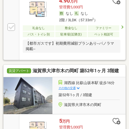
4.90
万円
管理費5,000円
なし
なし
2
2階 / 3LDK（57.33m
）
礼金なし
敷金なし
ファミリー
バス・トイレ別
駐車場(近隣含)
ペット相談可
【都市ガスです】初期費用減額プランあり--パノラマ
掲載--
滋賀県大津市木の岡町 築52年1ヶ月 3階建
賃貸アパート
湖西線 比叡山坂本駅 徒歩16分
その他の交通
築52年1ヶ月 / 3階建
滋賀県大津市木の岡町
5
万円
管理費5,000円