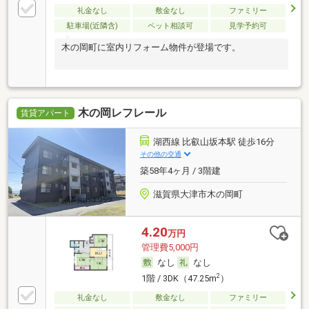
礼金なし
敷金なし
ファミリー
駐車場(近隣含)
ペット相談可
見学予約可
木の岡町に室内リフォーム物件が登場です。
木の岡レフレール
賃貸アパート
湖西線 比叡山坂本駅 徒歩16分
その他の交通
築58年4ヶ月 / 3階建
滋賀県大津市木の岡町
4.20
万円
管理費5,000円
なし
なし
2
1階 / 3DK（47.25m
）
礼金なし
敷金なし
ファミリー