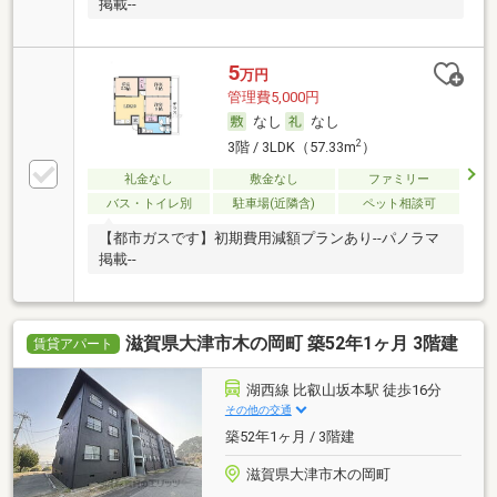
掲載--
5
万円
管理費5,000円
なし
なし
2
3階 / 3LDK（57.33m
）
礼金なし
敷金なし
ファミリー
バス・トイレ別
駐車場(近隣含)
ペット相談可
【都市ガスです】初期費用減額プランあり--パノラマ
掲載--
滋賀県大津市木の岡町 築52年1ヶ月 3階建
賃貸アパート
湖西線 比叡山坂本駅 徒歩16分
その他の交通
築52年1ヶ月 / 3階建
滋賀県大津市木の岡町