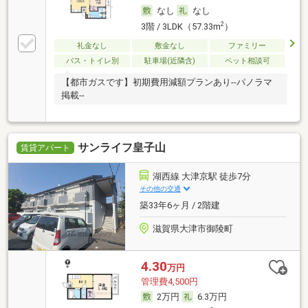
なし
なし
2
3階 / 3LDK（57.33m
）
礼金なし
敷金なし
ファミリー
バス・トイレ別
駐車場(近隣含)
ペット相談可
【都市ガスです】初期費用減額プランあり--パノラマ
掲載--
サンライフ皇子山
賃貸アパート
湖西線 大津京駅 徒歩7分
その他の交通
築33年6ヶ月 / 2階建
滋賀県大津市御陵町
4.30
万円
管理費4,500円
2万円
6.3万円