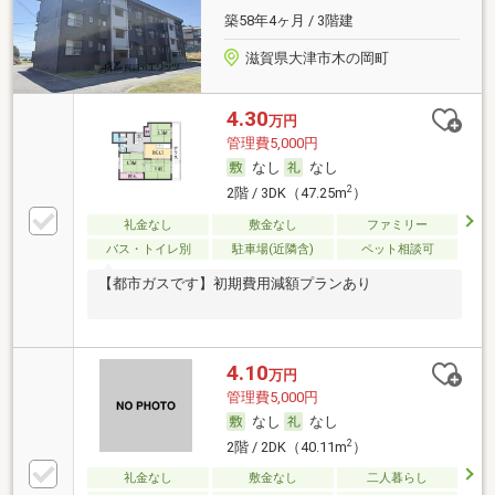
築58年4ヶ月 / 3階建
滋賀県大津市木の岡町
4.30
万円
管理費5,000円
なし
なし
2
2階 / 3DK（47.25m
）
礼金なし
敷金なし
ファミリー
バス・トイレ別
駐車場(近隣含)
ペット相談可
【都市ガスです】初期費用減額プランあり
4.10
万円
管理費5,000円
なし
なし
2
2階 / 2DK（40.11m
）
礼金なし
敷金なし
二人暮らし