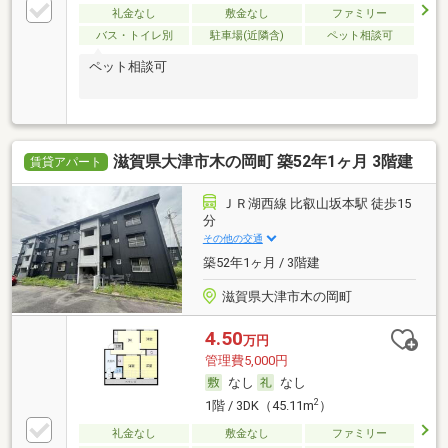
礼金なし
敷金なし
ファミリー
バス・トイレ別
駐車場(近隣含)
ペット相談可
ペット相談可
滋賀県大津市木の岡町 築52年1ヶ月 3階建
賃貸アパート
ＪＲ湖西線 比叡山坂本駅 徒歩15
分
その他の交通
築52年1ヶ月 / 3階建
滋賀県大津市木の岡町
4.50
万円
管理費5,000円
なし
なし
2
1階 / 3DK（45.11m
）
礼金なし
敷金なし
ファミリー