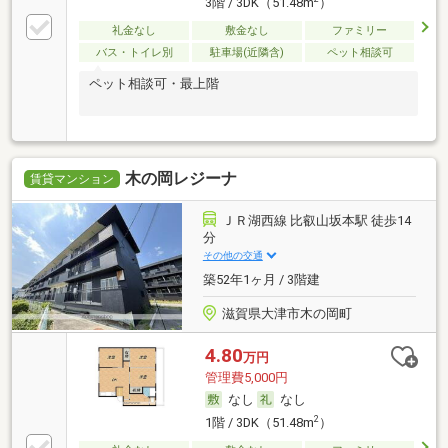
3階 / 3DK（51.48m
）
礼金なし
敷金なし
ファミリー
バス・トイレ別
駐車場(近隣含)
ペット相談可
ペット相談可・最上階
木の岡レジーナ
賃貸マンション
ＪＲ湖西線 比叡山坂本駅 徒歩14
分
その他の交通
築52年1ヶ月 / 3階建
滋賀県大津市木の岡町
4.80
万円
管理費5,000円
なし
なし
2
1階 / 3DK（51.48m
）