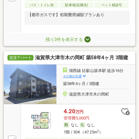
バス・トイレ別
駐車場(近隣含)
ペット相談可
【都市ガスです】初期費用減額プランあり
残り3件を表示する
滋賀県大津市木の岡町 築58年4ヶ月 3階建
賃貸アパート
湖西線 比叡山坂本駅 徒歩16分
その他の交通
築58年4ヶ月 / 3階建
滋賀県大津市木の岡町
4.20
万円
管理費5,000円
なし
なし
2
1階 / 3DK（47.25m
）