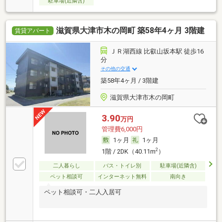
駐車場(近隣含)
滋賀県大津市木の岡町 築58年4ヶ月 3階建
賃貸アパート
ＪＲ湖西線 比叡山坂本駅 徒歩16
分
その他の交通
築58年4ヶ月 / 3階建
滋賀県大津市木の岡町
3.90
万円
管理費6,000円
1ヶ月
1ヶ月
2
1階 / 2DK（40.11m
）
二人暮らし
バス・トイレ別
駐車場(近隣含)
ペット相談可
インターネット無料
南向き
ペット相談可・二人入居可