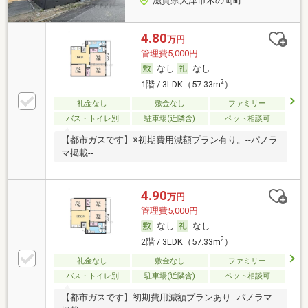
滋賀県大津市木の岡町
4.80
万円
管理費5,000円
なし
なし
2
1階 / 3LDK（57.33m
）
礼金なし
敷金なし
ファミリー
バス・トイレ別
駐車場(近隣含)
ペット相談可
【都市ガスです】※初期費用減額プラン有り。--パノラ
マ掲載--
4.90
万円
管理費5,000円
なし
なし
2
2階 / 3LDK（57.33m
）
礼金なし
敷金なし
ファミリー
バス・トイレ別
駐車場(近隣含)
ペット相談可
【都市ガスです】初期費用減額プランあり--パノラマ