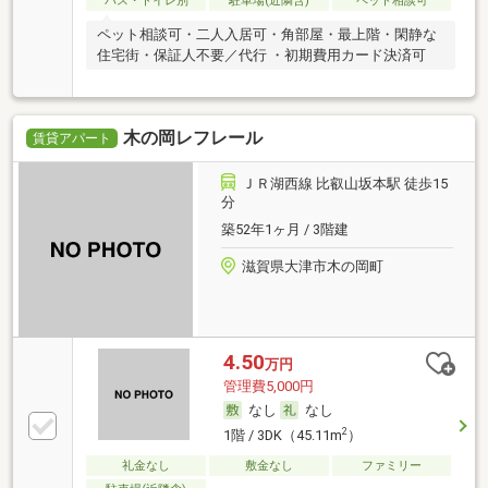
バス・トイレ別
駐車場(近隣含)
ペット相談可
ペット相談可・二人入居可・角部屋・最上階・閑静な
住宅街・保証人不要／代行 ・初期費用カード決済可
木の岡レフレール
賃貸アパート
ＪＲ湖西線 比叡山坂本駅 徒歩15
分
築52年1ヶ月 / 3階建
滋賀県大津市木の岡町
4.50
万円
管理費5,000円
なし
なし
2
1階 / 3DK（45.11m
）
礼金なし
敷金なし
ファミリー