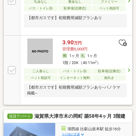
礼金なし
敷金なし
ファミリー
バス・トイレ別
駐車場(近隣含)
ペット相談可
【都市ガスです】初期費用減額プランあり
3.90
万円
管理費6,000円
1ヶ月
1ヶ月
2
1階 / 2DK（40.11m
）
二人暮らし
バス・トイレ別
駐車場(近隣含)
ペット相談可
インターネット無料
南向き
【都市ガスです】初期費用減額プランあり--パノラマ
掲載--
滋賀県大津市木の岡町 築58年4ヶ月 3階建
賃貸アパート
湖西線 比叡山坂本駅 徒歩16分
その他の交通