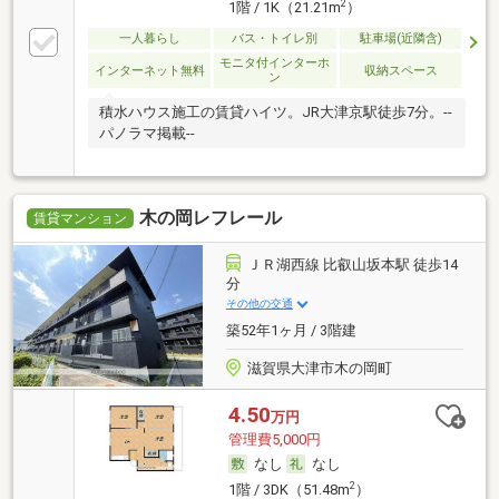
2
1階 / 1K（21.21m
）
一人暮らし
バス・トイレ別
駐車場(近隣含)
モニタ付インターホ
インターネット無料
収納スペース
ン
積水ハウス施工の賃貸ハイツ。JR大津京駅徒歩7分。--
パノラマ掲載--
木の岡レフレール
賃貸マンション
ＪＲ湖西線 比叡山坂本駅 徒歩14
分
その他の交通
築52年1ヶ月 / 3階建
滋賀県大津市木の岡町
4.50
万円
管理費5,000円
なし
なし
2
1階 / 3DK（51.48m
）