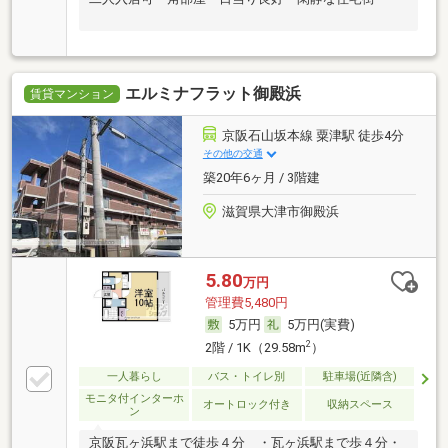
エルミナフラット御殿浜
賃貸マンション
京阪石山坂本線 粟津駅 徒歩4分
その他の交通
築20年6ヶ月 / 3階建
滋賀県大津市御殿浜
5.80
万円
管理費5,480円
5万円
5万円(実費)
2
2階 / 1K（29.58m
）
一人暮らし
バス・トイレ別
駐車場(近隣含)
モニタ付インターホ
オートロック付き
収納スペース
ン
京阪瓦ヶ浜駅まで徒歩４分 ・瓦ヶ浜駅まで歩４分・