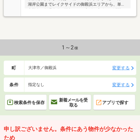
湖岸公園までレイクサイドの御殿浜エリアから、単身
者様向け賃貸物件の情報です。京阪石山線瓦ヶ浜駅ま
で徒歩４分と、通勤・通学に大変便利な立地。徒歩圏
内にはコンビニ・スーパーから飲食店まで、商業施設
が多数揃います。お部
1～2
棟
町
変更する
大津市／御殿浜
条件
変更する
指定なし
新着メールを受
検索条件を保存
アプリで探す
取る
申し訳ございません。条件にあう物件が少なかった
ため