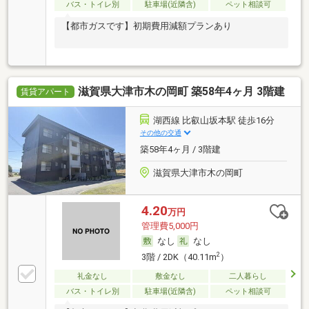
バス・トイレ別
駐車場(近隣含)
ペット相談可
【都市ガスです】初期費用減額プランあり
滋賀県大津市木の岡町 築58年4ヶ月 3階建
賃貸アパート
湖西線 比叡山坂本駅 徒歩16分
その他の交通
築58年4ヶ月 / 3階建
滋賀県大津市木の岡町
4.20
万円
管理費5,000円
なし
なし
2
3階 / 2DK（40.11m
）
礼金なし
敷金なし
二人暮らし
バス・トイレ別
駐車場(近隣含)
ペット相談可