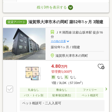
残り3件を表示する
滋賀県大津市木の岡町 築52年1ヶ月 3階建
賃貸アパート
ＪＲ湖西線 比叡山坂本駅 徒歩16
分
その他の交通
築52年1ヶ月 / 3階建
滋賀県大津市木の岡町
4.80
万円
管理費5,000円
なし
なし
2
1階 / 3LDK（57.33m
）
礼金なし
敷金なし
ファミリー
バス・トイレ別
駐車場(近隣含)
ペット相談可
ペット相談可・二人入居可