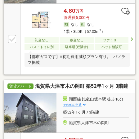
4.80
万円
管理費5,000円
なし
なし
2
1階 / 3LDK（57.33m
）
礼金なし
敷金なし
ファミリー
バス・トイレ別
駐車場(近隣含)
ペット相談可
【都市ガスです】※初期費用減額プラン有り。--パノラ
マ掲載--
滋賀県大津市木の岡町 築52年1ヶ月 3階建
賃貸アパート
湖西線 比叡山坂本駅 徒歩16分
その他の交通
築52年1ヶ月 / 3階建
滋賀県大津市木の岡町