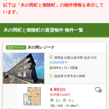
以下は「木の岡町と御陵町」の物件情報を表示して
います。
木の岡町と御陵町の賃貸物件 物件一覧
木の岡レジーナ
賃貸アパート
湖西線 比叡山坂本駅 徒歩12分
その他の交通
築58年6ヶ月 / 3階建
滋賀県大津市木の岡町
4.80
万円
管理費5,000円
なし
なし
2
1階 / 3DK（51.48m
）