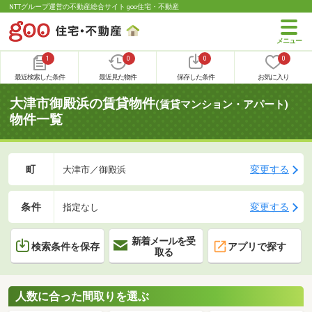
NTTグループ運営の不動産総合サイト goo住宅・不動産
1
0
0
0
最近検索した条件
最近見た物件
保存した条件
お気に入り
大津市御殿浜の賃貸物件
(賃貸マンション・アパート)
物件一覧
町
変更する
大津市／御殿浜
条件
変更する
指定なし
新着メールを受
検索条件を保存
アプリで探す
取る
人数に合った間取りを選ぶ