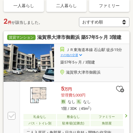
一人暮らし
二人暮らし
ファミリー
2
件
が該当しました。
滋賀県大津市御殿浜 築57年5ヶ月 3階建
賃貸マンション
ＪＲ東海道本線 石山駅 徒歩15分
その他の交通
築57年5ヶ月 / 3階建
滋賀県大津市御殿浜
5
万円
管理費5,000円
なし
なし
2
1階 / 3DK（45m
）
礼金なし
敷金なし
ファミリー
バス・トイレ別
駐車場(近隣含)
角部屋
二人入居可・角部屋・日当り良好・閑静な住宅街