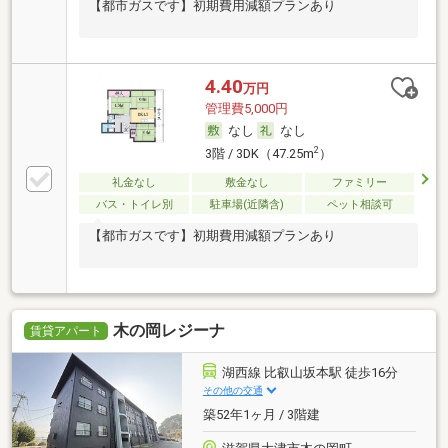
【都市ガスです】初期費用減額プランあり
4.40
万円
管理費5,000円
なし
なし
2
3階 / 3DK（47.25m
）
礼金なし
敷金なし
ファミリー
バス・トイレ別
駐車場(近隣含)
ペット相談可
【都市ガスです】初期費用減額プランあり
木の岡レジーナ
賃貸アパート
湖西線 比叡山坂本駅 徒歩16分
その他の交通
築52年1ヶ月 / 3階建