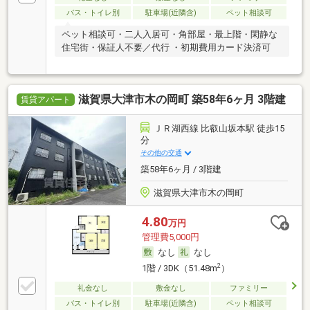
バス・トイレ別
駐車場(近隣含)
ペット相談可
ペット相談可・二人入居可・角部屋・最上階・閑静な
住宅街・保証人不要／代行 ・初期費用カード決済可
滋賀県大津市木の岡町 築58年6ヶ月 3階建
賃貸アパート
ＪＲ湖西線 比叡山坂本駅 徒歩15
分
その他の交通
築58年6ヶ月 / 3階建
滋賀県大津市木の岡町
4.80
万円
管理費5,000円
なし
なし
2
1階 / 3DK（51.48m
）
礼金なし
敷金なし
ファミリー
バス・トイレ別
駐車場(近隣含)
ペット相談可