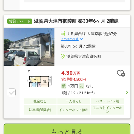
滋賀県大津市御陵町 築33年6ヶ月 2階建
賃貸アパート
ＪＲ湖西線 大津京駅 徒歩7分
その他の交通
築33年6ヶ月 / 2階建
滋賀県大津市御陵町
4.30
万円
管理費4,500円
2万円
なし
2
1階 / 1K（21.21m
）
礼金なし
一人暮らし
バス・トイレ別
モニタ付インターホ
駐車場(近隣含)
インターネット無料
ン
もっと見る