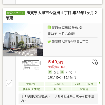
滋賀県大津市今堅田１丁目 築22年1ヶ月 2
賃貸アパート
階建
湖西線 堅田駅 徒歩9分
築22年1ヶ月 / 2階建
滋賀県大津市今堅田１丁目
5.40
万円
管理費5,000円
なし
2.7万円
2
2階 / 1DK（35.19m
）
敷金なし
一人暮らし
バス・トイレ別
駐車場(近隣含)
最上階
駐輪場
ＪＲ堅田駅徒歩圏内・ ＪＲ湖西線堅田駅から徒歩圏
内・