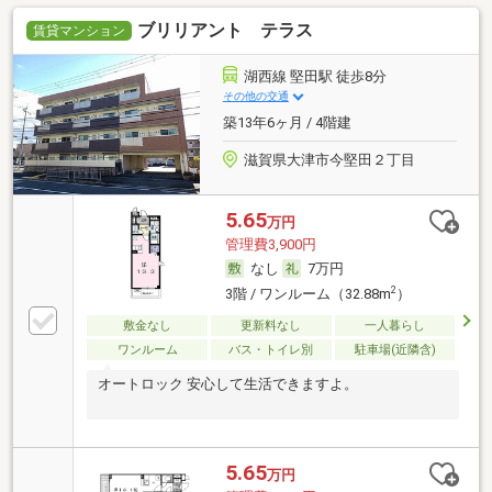
ブリリアント テラス
賃貸マンション
湖西線 堅田駅 徒歩8分
その他の交通
築13年6ヶ月 / 4階建
滋賀県大津市今堅田２丁目
5.65
万円
管理費3,900円
なし
7万円
2
3階 / ワンルーム（32.88m
）
敷金なし
更新料なし
一人暮らし
ワンルーム
バス・トイレ別
駐車場(近隣含)
オートロック 安心して生活できますよ。
5.65
万円