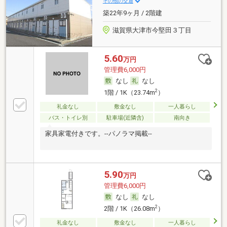
その他の交通
築22年9ヶ月 / 2階建
滋賀県大津市今堅田３丁目
5.60
万円
管理費6,000円
なし
なし
2
1階 / 1K（23.74m
）
礼金なし
敷金なし
一人暮らし
バス・トイレ別
駐車場(近隣含)
南向き
家具家電付きです。--パノラマ掲載--
5.90
万円
管理費6,000円
なし
なし
2
2階 / 1K（26.08m
）
礼金なし
敷金なし
一人暮らし