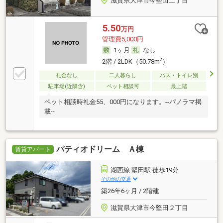
滋賀県大津市今堅田二丁目
5.50
万円
管理費5,000円
1ヶ月
なし
2
2階 / 2LDK（50.78m
）
礼金なし
二人暮らし
バス・トイレ別
駐車場(近隣含)
ペット相談可
最上階
ペット相談時礼金55、000円になります。--パノラマ掲
載--
パティオドリーム Ａ棟
賃貸アパート
湖西線 堅田駅 徒歩19分
その他の交通
築26年6ヶ月 / 2階建
滋賀県大津市今堅田２丁目