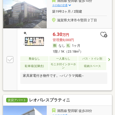
湖西線 堅田駅 徒歩10分
その他の交通
築19年2ヶ月 / 2階建
滋賀県大津市今堅田２丁目
6.30
万円
管理費8,000円
なし
1ヶ月
2
1階 / 1K（23.18m
）
敷金なし
一人暮らし
バス・トイレ別
モニタ付インターホ
駐車場(近隣含)
収納スペース
ン
家具家電付き物件です。--パノラマ掲載--
レオパレスプラティニ
賃貸アパート
湖西線 堅田駅 徒歩20分