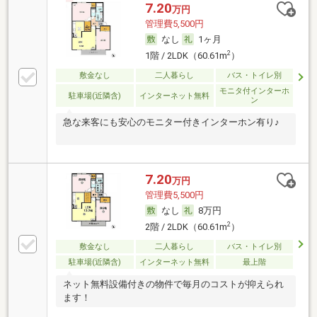
7.20
万円
管理費5,500円
なし
1ヶ月
2
1階 / 2LDK（60.61m
）
敷金なし
二人暮らし
バス・トイレ別
モニタ付インターホ
駐車場(近隣含)
インターネット無料
ン
急な来客にも安心のモニター付きインターホン有り♪
7.20
万円
管理費5,500円
なし
8万円
2
2階 / 2LDK（60.61m
）
敷金なし
二人暮らし
バス・トイレ別
駐車場(近隣含)
インターネット無料
最上階
ネット無料設備付きの物件で毎月のコストが抑えられ
ます！