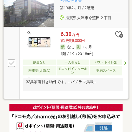
その他の交通
築19年2ヶ月 / 2階建
滋賀県大津市今堅田２丁目
6.30
万円
管理費8,000円
なし
1ヶ月
2
1階 / 1K（23.18m
）
敷金なし
一人暮らし
バス・トイレ別
モニタ付インターホ
駐車場(近隣含)
収納スペース
ン
家具家電付き物件です。--パノラマ掲載--