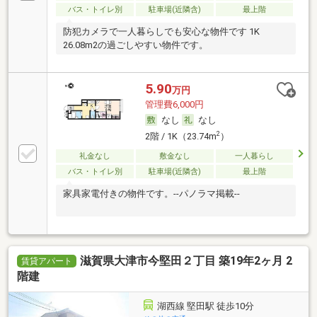
バス・トイレ別
駐車場(近隣含)
最上階
防犯カメラで一人暮らしでも安心な物件です 1K
26.08m2の過ごしやすい物件です。
5.90
万円
管理費6,000円
なし
なし
2
2階 / 1K（23.74m
）
礼金なし
敷金なし
一人暮らし
バス・トイレ別
駐車場(近隣含)
最上階
家具家電付きの物件です。--パノラマ掲載--
滋賀県大津市今堅田２丁目 築19年2ヶ月 2
賃貸アパート
階建
湖西線 堅田駅 徒歩10分