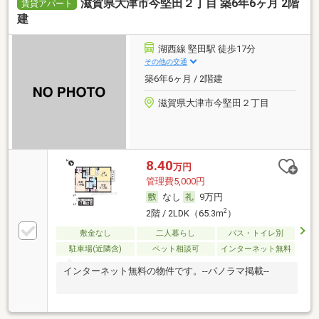
滋賀県大津市今堅田２丁目 築6年6ヶ月 2階
賃貸アパート
建
湖西線 堅田駅 徒歩17分
その他の交通
築6年6ヶ月 / 2階建
滋賀県大津市今堅田２丁目
8.40
万円
管理費5,000円
なし
9万円
2
2階 / 2LDK（65.3m
）
敷金なし
二人暮らし
バス・トイレ別
駐車場(近隣含)
ペット相談可
インターネット無料
インターネット無料の物件です。--パノラマ掲載--