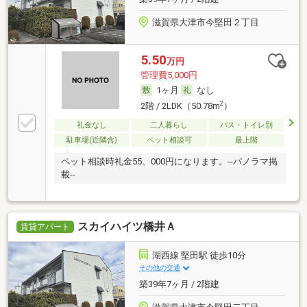
滋賀県大津市今堅田２丁目
5.50
万円
管理費5,000円
1ヶ月
なし
2
2階 / 2LDK（50.78m
）
礼金なし
二人暮らし
バス・トイレ別
駐車場(近隣含)
ペット相談可
最上階
ペット相談時礼金55、000円になります。--パノラマ掲
載--
スカイハイツ橋井Ａ
賃貸アパート
湖西線 堅田駅 徒歩10分
その他の交通
築39年7ヶ月 / 2階建