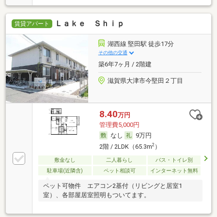
Ｌａｋｅ Ｓｈｉｐ
賃貸アパート
湖西線 堅田駅 徒歩17分
その他の交通
築6年7ヶ月 / 2階建
滋賀県大津市今堅田２丁目
8.40
万円
管理費5,000円
なし
9万円
2
2階 / 2LDK（65.3m
）
敷金なし
二人暮らし
バス・トイレ別
駐車場(近隣含)
ペット相談可
インターネット無料
ペット可物件 エアコン2基付（リビングと居室1
室）、各部屋居室照明もついてます。