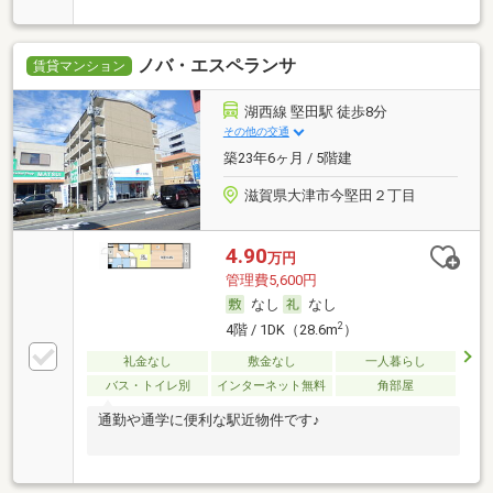
ノバ・エスペランサ
賃貸マンション
湖西線 堅田駅 徒歩8分
その他の交通
築23年6ヶ月 / 5階建
滋賀県大津市今堅田２丁目
4.90
万円
管理費5,600円
なし
なし
2
4階 / 1DK（28.6m
）
礼金なし
敷金なし
一人暮らし
バス・トイレ別
インターネット無料
角部屋
通勤や通学に便利な駅近物件です♪