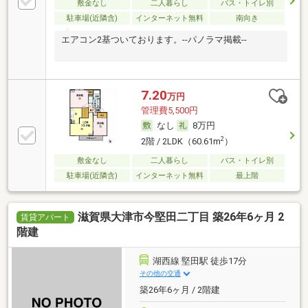
敷金なし
二人暮らし
バス・トイレ別
駐車場(近隣含)
インターネット無料
南向き
エアコン2基ついております。--パノラマ掲載--
7.20
万円
管理費5,500円
なし
8万円
2
2階 / 2LDK（60.61m
）
敷金なし
二人暮らし
バス・トイレ別
駐車場(近隣含)
インターネット無料
最上階
滋賀県大津市今堅田二丁目 築26年6ヶ月 2
賃貸アパート
階建
湖西線 堅田駅 徒歩17分
その他の交通
築26年6ヶ月 / 2階建