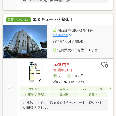
エヌキュート今堅田Ｉ
賃貸マンション
湖西線 堅田駅 徒歩18分
その他の交通
築22年1ヶ月 / 2階建
滋賀県大津市今堅田１丁目
5.40
万円
管理費5,000円
なし
0.5ヶ月
2
2階 / 1DK（35.19m
）
敷金なし
一人暮らし
バス・トイレ別
駐車場(近隣含)
最上階
角部屋
お風呂、トイレ、洗面別の3点セパレート。使いやす
い間取りですよ。