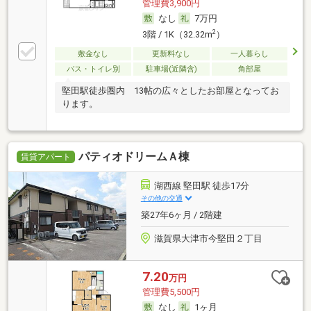
管理費3,900円
なし
7万円
2
3階 / 1K（32.32m
）
敷金なし
更新料なし
一人暮らし
バス・トイレ別
駐車場(近隣含)
角部屋
堅田駅徒歩圏内 13帖の広々としたお部屋となってお
ります。
パティオドリームＡ棟
賃貸アパート
湖西線 堅田駅 徒歩17分
その他の交通
築27年6ヶ月 / 2階建
滋賀県大津市今堅田２丁目
7.20
万円
管理費5,500円
なし
1ヶ月