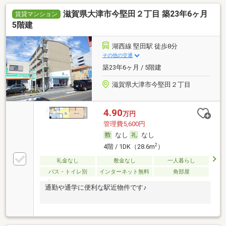
滋賀県大津市今堅田２丁目 築23年6ヶ月
賃貸マンション
5階建
湖西線 堅田駅 徒歩8分
その他の交通
築23年6ヶ月 / 5階建
滋賀県大津市今堅田２丁目
4.90
万円
管理費5,600円
なし
なし
2
4階 / 1DK（28.6m
）
礼金なし
敷金なし
一人暮らし
バス・トイレ別
インターネット無料
角部屋
通勤や通学に便利な駅近物件です♪