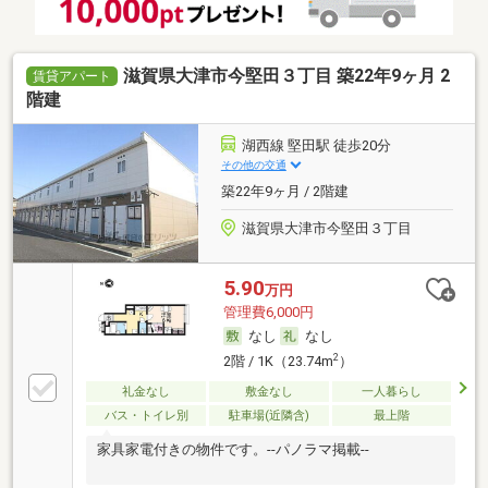
滋賀県大津市今堅田３丁目 築22年9ヶ月 2
賃貸アパート
階建
湖西線 堅田駅 徒歩20分
その他の交通
築22年9ヶ月 / 2階建
滋賀県大津市今堅田３丁目
5.90
万円
管理費6,000円
なし
なし
2
2階 / 1K（23.74m
）
礼金なし
敷金なし
一人暮らし
バス・トイレ別
駐車場(近隣含)
最上階
家具家電付きの物件です。--パノラマ掲載--