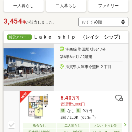
一人暮らし
二人暮らし
ファミリー
3,454
件
が該当しました。
Ｌａｋｅ ｓｈｉｐ （レイク シップ）
賃貸アパート
湖西線 堅田駅 徒歩17分
築6年6ヶ月 / 2階建
滋賀県大津市今堅田２丁目
8.40
万円
管理費5,000円
なし
9万円
2
2階 / 2LDK（65.3m
）
敷金なし
二人暮らし
バス・トイレ別