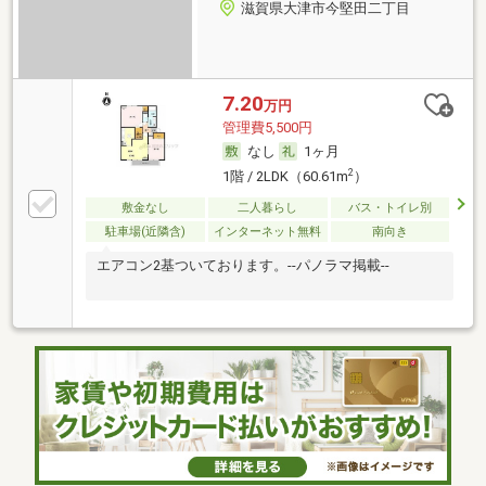
滋賀県大津市今堅田二丁目
7.20
万円
管理費5,500円
なし
1ヶ月
2
1階 / 2LDK（60.61m
）
敷金なし
二人暮らし
バス・トイレ別
駐車場(近隣含)
インターネット無料
南向き
エアコン2基ついております。--パノラマ掲載--