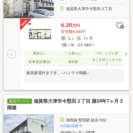
滋賀県大津市今堅田３丁目
6.20
万円
管理費8,000円
なし
1ヶ月
2
1階 / 1K（23.18m
）
敷金なし
一人暮らし
バス・トイレ別
モニタ付インターホ
駐車場(近隣含)
角部屋
ン
家具家電付きです。--パノラマ掲載--
滋賀県大津市今堅田２丁目 築39年7ヶ月 2
賃貸アパート
階建
湖西線 堅田駅 徒歩10分
その他の交通
築39年7ヶ月 / 2階建