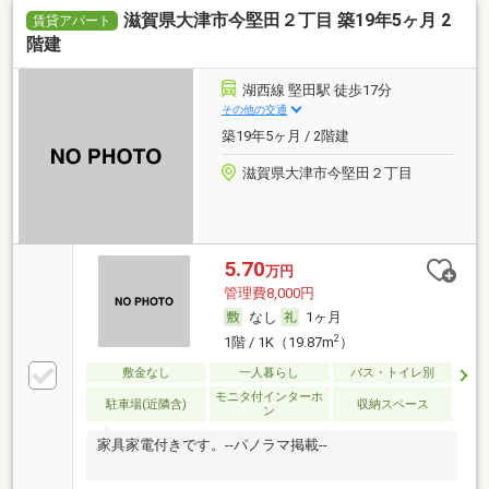
滋賀県大津市今堅田２丁目 築19年5ヶ月 2
賃貸アパート
階建
湖西線 堅田駅 徒歩17分
その他の交通
築19年5ヶ月 / 2階建
滋賀県大津市今堅田２丁目
5.70
万円
管理費8,000円
なし
1ヶ月
2
1階 / 1K（19.87m
）
敷金なし
一人暮らし
バス・トイレ別
モニタ付インターホ
駐車場(近隣含)
収納スペース
ン
家具家電付きです。--パノラマ掲載--