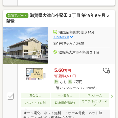
滋賀県大津市今堅田２丁目 築19年9ヶ月 5
賃貸アパート
階建
湖西線 堅田駅 徒歩14分
その他の交通
築19年9ヶ月 / 5階建
滋賀県大津市今堅田２丁目
5.60
万円
管理費4,500円
なし
7万円
2
1階 / ワンルーム（29.25m
）
敷金なし
一人暮らし
ワンルーム
モニタ付インターホ
バス・トイレ別
駐車場(近隣含)
ン
オール電化 ネット無料 ・オール電化・ネット無
料・広々10帖超・商業施設充実・