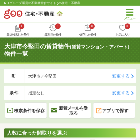
NTTグループ運営の不動産総合サイト goo住宅・不動産
1
0
0
0
最近検索した条件
最近見た物件
保存した条件
お気に入り
大津市今堅田の賃貸物件
(賃貸マンション・アパート)
物件一覧
町
変更する
大津市／今堅田
条件
変更する
指定なし
新着メールを受
検索条件を保存
アプリで探す
取る
人数に合った間取りを選ぶ