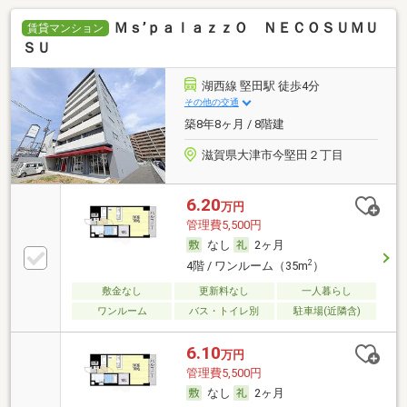
Ｍｓ’ｐａｌａｚｚＯ ＮＥＣＯＳＵＭＵ
賃貸マンション
ＳＵ
湖西線 堅田駅 徒歩4分
その他の交通
築8年8ヶ月 / 8階建
滋賀県大津市今堅田２丁目
6.20
万円
管理費5,500円
なし
2ヶ月
2
4階 / ワンルーム（35m
）
敷金なし
更新料なし
一人暮らし
ワンルーム
バス・トイレ別
駐車場(近隣含)
6.10
万円
管理費5,500円
なし
2ヶ月