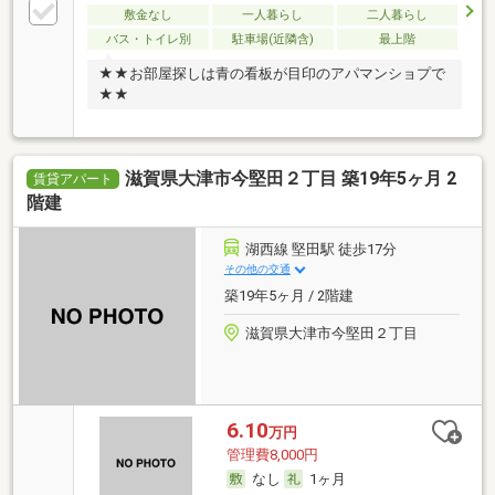
敷金なし
一人暮らし
二人暮らし
バス・トイレ別
駐車場(近隣含)
最上階
★★お部屋探しは青の看板が目印のアパマンショプで
★★
滋賀県大津市今堅田２丁目 築19年5ヶ月 2
賃貸アパート
階建
湖西線 堅田駅 徒歩17分
その他の交通
築19年5ヶ月 / 2階建
滋賀県大津市今堅田２丁目
6.10
万円
管理費8,000円
なし
1ヶ月