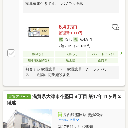
家具家電付きです。--パノラマ掲載--
6.40
万円
管理費8,000円
なし
6.4万円
2
2階 / 1K（23.18m
）
敷金なし
一人暮らし
バス・トイレ別
駐車場(近隣含)
最上階
南向き
敷金ナシ 家電家具付・ 家電家具付き レオパレ
ス・ 近隣に商業施設多数
滋賀県大津市今堅田３丁目 築17年11ヶ月 2
賃貸アパート
階建
湖西線 堅田駅 徒歩20分
その他の交通
築17年11ヶ月 / 2階建