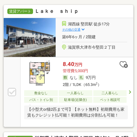
Ｌａｋｅ ｓｈｉｐ
賃貸アパート
湖西線 堅田駅 徒歩17分
その他の交通
築6年6ヶ月 / 2階建
滋賀県大津市今堅田２丁目
8.40
万円
管理費5,000円
なし
9万円
2
2階 / 1LDK（65.3m
）
敷金なし
一人暮らし
二人暮らし
バス・トイレ別
駐車場(近隣含)
ペット相談可
【小型犬or猫2匹まで可】【ネット無料】初期費用も家
賃もクレジット払可能！初期費用は分割払も可能！