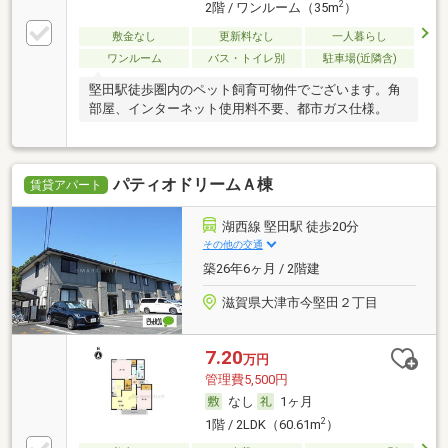
2
2階 / ワンルーム（35m
）
敷金なし
更新料なし
一人暮らし
ワンルーム
バス・トイレ別
駐車場(近隣含)
堅田駅徒歩圏内のペット飼育可物件でございます。角
部屋、インターネット使用料不要、都市ガス仕様。
パティオドリームＡ棟
賃貸アパート
湖西線 堅田駅 徒歩20分
その他の交通
築26年6ヶ月 / 2階建
滋賀県大津市今堅田２丁目
7.20
万円
管理費5,500円
なし
1ヶ月
2
1階 / 2LDK（60.61m
）