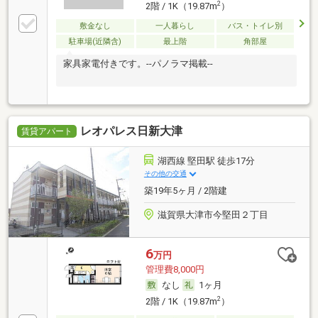
2
2階 / 1K（19.87m
）
敷金なし
一人暮らし
バス・トイレ別
駐車場(近隣含)
最上階
角部屋
家具家電付きです。--パノラマ掲載--
レオパレス日新大津
賃貸アパート
湖西線 堅田駅 徒歩17分
その他の交通
築19年5ヶ月 / 2階建
滋賀県大津市今堅田２丁目
6
万円
管理費8,000円
なし
1ヶ月
2
2階 / 1K（19.87m
）