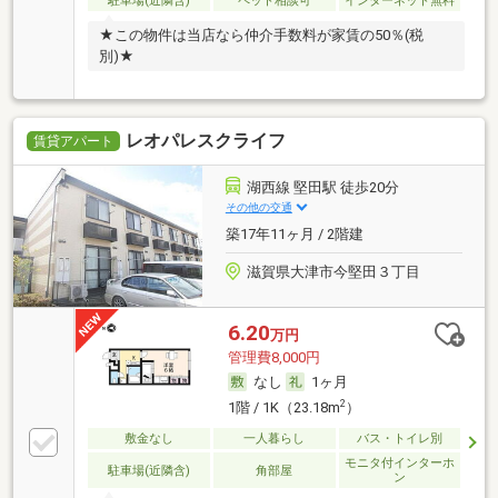
駐車場(近隣含)
ペット相談可
インターネット無料
★この物件は当店なら仲介手数料が家賃の50％(税
別)★
レオパレスクライフ
賃貸アパート
湖西線 堅田駅 徒歩20分
その他の交通
築17年11ヶ月 / 2階建
滋賀県大津市今堅田３丁目
6.20
万円
管理費8,000円
なし
1ヶ月
2
1階 / 1K（23.18m
）
敷金なし
一人暮らし
バス・トイレ別
モニタ付インターホ
駐車場(近隣含)
角部屋
ン