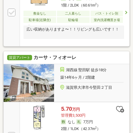
2
1階 / 2LDK（60.61m
）
敷金なし
二人暮らし
バス・トイレ別
駐車場(近隣含)
駐輪場
室内洗濯機置き場
広い収納がありますよ〜！！リビングも広いです！！
カーサ・フィオーレ
賃貸アパート
湖西線 堅田駅 徒歩18分
築14年6ヶ月 / 2階建
滋賀県大津市今堅田２丁目
5.70
万円
管理費3,500円
なし
7万円
2
2階 / 1LDK（42.37m
）