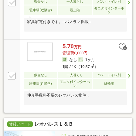
敷金なし
一人暮らし
バス・トイレ別
モニタ付インターホ
駐車場(近隣含)
最上階
ン
家具家電付きです。--パノラマ掲載--
5.70
万円
管理費8,000円
なし
1ヶ月
2
1階 / 1K（19.87m
）
敷金なし
一人暮らし
バス・トイレ別
モニタ付インターホ
駐車場(近隣含)
駐輪場
ン
仲介手数料不要のレオパレス物件！
レオパレスＬ＆Ｂ
賃貸アパート