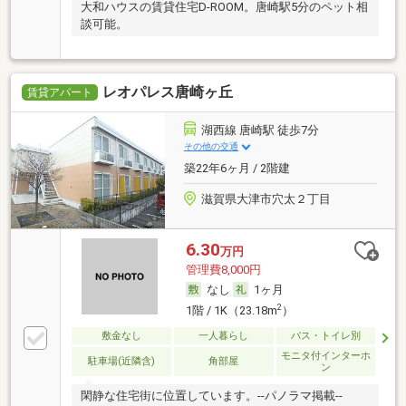
大和ハウスの賃貸住宅D-ROOM。唐崎駅5分のペット相
談可能。
レオパレス唐崎ヶ丘
賃貸アパート
湖西線 唐崎駅 徒歩7分
その他の交通
築22年6ヶ月 / 2階建
滋賀県大津市穴太２丁目
6.30
万円
管理費8,000円
なし
1ヶ月
2
1階 / 1K（23.18m
）
敷金なし
一人暮らし
バス・トイレ別
モニタ付インターホ
駐車場(近隣含)
角部屋
ン
閑静な住宅街に位置しています。--パノラマ掲載--