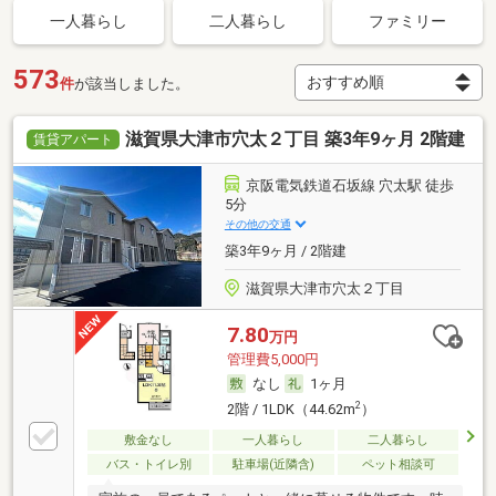
一人暮らし
二人暮らし
ファミリー
573
件
が該当しました。
滋賀県大津市穴太２丁目 築3年9ヶ月 2階建
賃貸アパート
京阪電気鉄道石坂線 穴太駅 徒歩
5分
その他の交通
築3年9ヶ月 / 2階建
滋賀県大津市穴太２丁目
7.80
万円
管理費5,000円
なし
1ヶ月
2
2階 / 1LDK（44.62m
）
敷金なし
一人暮らし
二人暮らし
バス・トイレ別
駐車場(近隣含)
ペット相談可