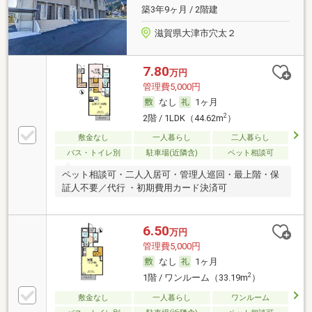
築3年9ヶ月 / 2階建
滋賀県大津市穴太２
7.80
万円
管理費5,000円
なし
1ヶ月
2
2階 / 1LDK（44.62m
）
敷金なし
一人暮らし
二人暮らし
バス・トイレ別
駐車場(近隣含)
ペット相談可
ペット相談可・二人入居可・管理人巡回・最上階・保
証人不要／代行 ・初期費用カード決済可
6.50
万円
管理費5,000円
なし
1ヶ月
2
1階 / ワンルーム（33.19m
）
敷金なし
一人暮らし
ワンルーム