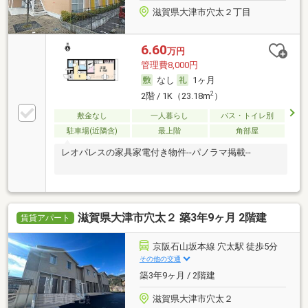
滋賀県大津市穴太２丁目
6.60
万円
管理費8,000円
なし
1ヶ月
2
2階 / 1K（23.18m
）
敷金なし
一人暮らし
バス・トイレ別
駐車場(近隣含)
最上階
角部屋
レオパレスの家具家電付き物件--パノラマ掲載--
滋賀県大津市穴太２ 築3年9ヶ月 2階建
賃貸アパート
京阪石山坂本線 穴太駅 徒歩5分
その他の交通
築3年9ヶ月 / 2階建
滋賀県大津市穴太２