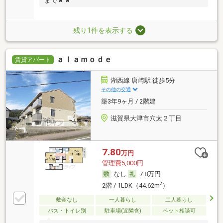
まで★★
残り1件を表示する
ａｌａｍｏｄｅ
賃貸アパート
湖西線 唐崎駅 徒歩5分
その他の交通
築3年9ヶ月 / 2階建
滋賀県大津市穴太２丁目
7.80
万円
管理費5,000円
なし
7.8万円
2
2階 / 1LDK（44.62m
）
敷金なし
一人暮らし
二人暮らし
バス・トイレ別
駐車場(近隣含)
ペット相談可