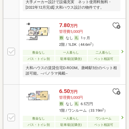
大手メーカー設計で設備充実 ネット使用料無料・
[2022年12月完成] 大和ハウス設計の物件です。
7.80
万円
管理費5,000円
なし
1ヶ月
2
2階 / 1LDK（44.6m
）
敷金なし
一人暮らし
二人暮らし
バス・トイレ別
駐車場(近隣含)
ペット相談可
大和ハウスの賃貸住宅D-ROOM。唐崎駅5分のペット相
談可能。--パノラマ掲載--
6.50
万円
管理費5,000円
なし
6.5万円
2
1階 / ワンルーム（33.19m
）
敷金なし
一人暮らし
ワンルーム
バス・トイレ別
駐車場(近隣含)
ペット相談可