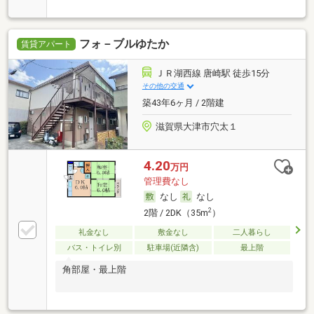
フォ－ブルゆたか
賃貸アパート
ＪＲ湖西線 唐崎駅 徒歩15分
その他の交通
築43年6ヶ月 / 2階建
滋賀県大津市穴太１
4.20
万円
管理費なし
なし
なし
2
2階 / 2DK（35m
）
礼金なし
敷金なし
二人暮らし
バス・トイレ別
駐車場(近隣含)
最上階
角部屋・最上階