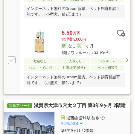
インターネット無料のDroom新築。ペット飼育相談可
能です。（小型犬、猫2匹まで）
6.50
万円
管理費5,000円
なし
1ヶ月
2
1階 / ワンルーム（33.19m
）
敷金なし
一人暮らし
ワンルーム
バス・トイレ別
駐車場(近隣含)
ペット相談可
インターネット無料のDroom築浅。ペット飼育相談可
能です。（小型犬、猫2匹まで）
滋賀県大津市穴太２丁目 築3年9ヶ月 2階建
賃貸アパート
湖西線 唐崎駅 徒歩5分
その他の交通
築3年9ヶ月 / 2階建