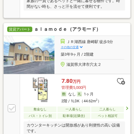
家族の一員であるペットと一緒に暮せる物件です。時
間がない時も、さっと汗を流せて便利です。
ａｌａｍｏｄｅ（アラモード）
賃貸アパート
ＪＲ湖西線 唐崎駅 徒歩5分
その他の交通
築3年9ヶ月 / 2階建
滋賀県大津市穴太２
7.80
万円
管理費5,000円
なし
1ヶ月
2
2階 / 1LDK（44.62m
）
敷金なし
一人暮らし
二人暮らし
バス・トイレ別
駐車場(近隣含)
ペット相談可
カウンターキッチンは開放感があり利便性の高い設備
です。