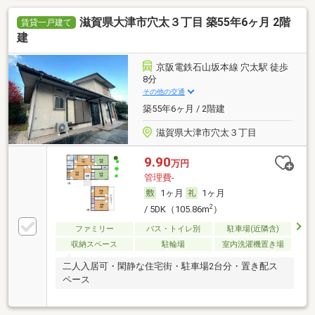
滋賀県大津市穴太３丁目 築55年6ヶ月 2階
賃貸一戸建て
建
京阪電鉄石山坂本線 穴太駅 徒歩
8分
その他の交通
築55年6ヶ月 / 2階建
滋賀県大津市穴太３丁目
9.90
万円
管理費-
1ヶ月
1ヶ月
2
/ 5DK（105.86m
）
ファミリー
バス・トイレ別
駐車場(近隣含)
収納スペース
駐輪場
室内洗濯機置き場
二人入居可・閑静な住宅街・駐車場2台分・置き配ス
ペース