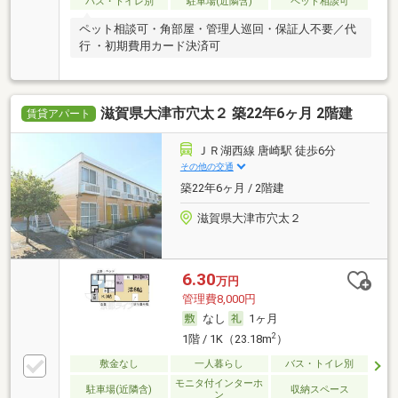
バス・トイレ別
駐車場(近隣含)
ペット相談可
ペット相談可・角部屋・管理人巡回・保証人不要／代
行 ・初期費用カード決済可
滋賀県大津市穴太２ 築22年6ヶ月 2階建
賃貸アパート
ＪＲ湖西線 唐崎駅 徒歩6分
その他の交通
築22年6ヶ月 / 2階建
滋賀県大津市穴太２
6.30
万円
管理費8,000円
なし
1ヶ月
2
1階 / 1K（23.18m
）
敷金なし
一人暮らし
バス・トイレ別
モニタ付インターホ
駐車場(近隣含)
収納スペース
ン