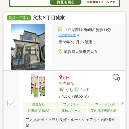
穴太３丁目貸家
賃貸一戸建て
ＪＲ湖西線 唐崎駅 徒歩11分
その他の交通
築26年7ヶ月 / 2階建
滋賀県大津市穴太３
9
万円
管理費なし
なし
1ヶ月
2
/ 4LDK（88.56m
）
敷金なし
ファミリー
バス・トイレ別
駐車場(近隣含)
収納スペース
室内洗濯機置き場
二人入居可・日当り良好・ルームシェア可・高齢者相
談