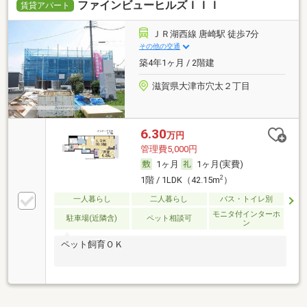
ファインビューヒルズＩＩＩ
など、便利な設備が充
賃貸アパート
ＪＲ湖西線 唐崎駅 徒歩7分
その他の交通
築4年1ヶ月 / 2階建
滋賀県大津市穴太２丁目
6.30
万円
管理費5,000円
1ヶ月
1ヶ月(実費)
2
1階 / 1LDK（42.15m
）
一人暮らし
二人暮らし
バス・トイレ別
モニタ付インターホ
駐車場(近隣含)
ペット相談可
ン
ペット飼育ＯＫ