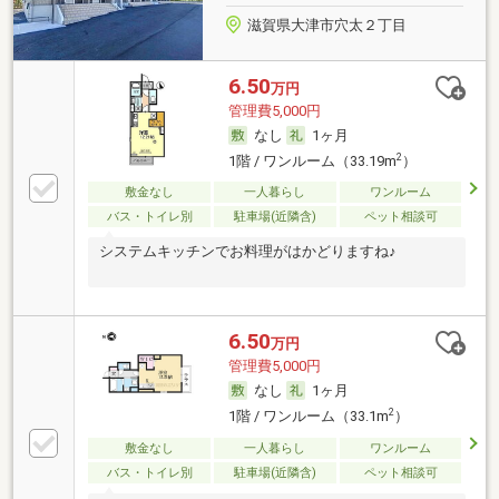
滋賀県大津市穴太２丁目
6.50
万円
管理費5,000円
なし
1ヶ月
2
1階 / ワンルーム（33.19m
）
敷金なし
一人暮らし
ワンルーム
バス・トイレ別
駐車場(近隣含)
ペット相談可
システムキッチンでお料理がはかどりますね♪
6.50
万円
管理費5,000円
なし
1ヶ月
2
1階 / ワンルーム（33.1m
）
敷金なし
一人暮らし
ワンルーム
バス・トイレ別
駐車場(近隣含)
ペット相談可