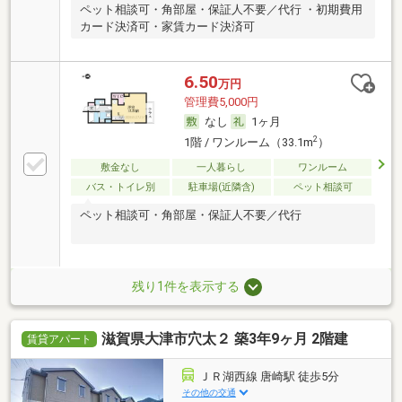
ペット相談可・角部屋・保証人不要／代行 ・初期費用
カード決済可・家賃カード決済可
6.50
万円
管理費5,000円
なし
1ヶ月
2
1階 / ワンルーム（33.1m
）
敷金なし
一人暮らし
ワンルーム
バス・トイレ別
駐車場(近隣含)
ペット相談可
ペット相談可・角部屋・保証人不要／代行
残り1件を表示する
滋賀県大津市穴太２ 築3年9ヶ月 2階建
賃貸アパート
ＪＲ湖西線 唐崎駅 徒歩5分
その他の交通