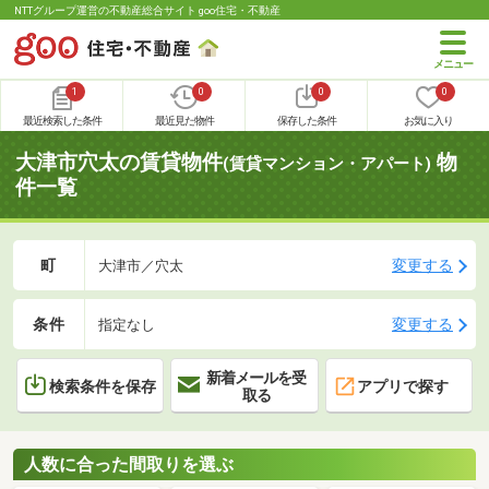
NTTグループ運営の不動産総合サイト goo住宅・不動産
1
0
0
0
最近検索した条件
最近見た物件
保存した条件
お気に入り
大津市穴太の賃貸物件
物
(賃貸マンション・アパート)
件一覧
町
変更する
大津市／穴太
条件
変更する
指定なし
新着メールを受
検索条件を保存
アプリで探す
取る
人数に合った間取りを選ぶ