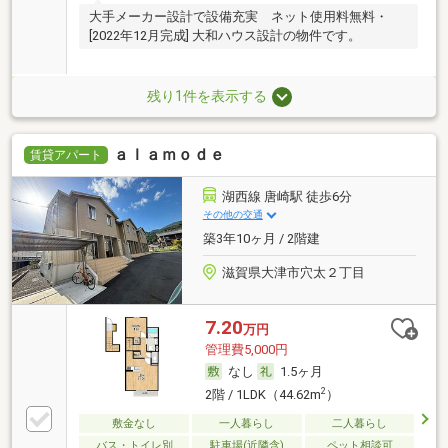
大手メーカー設計で設備充実 ネット使用料無料・
[2022年12月完成] 大和ハウス設計の物件です。
残り1件を表示する
ａｌａｍｏｄｅ
賃貸アパート
湖西線 唐崎駅 徒歩6分
その他の交通
築3年10ヶ月 / 2階建
滋賀県大津市穴太２丁目
7.20
万円
管理費5,000円
なし
1.5ヶ月
2
2階 / 1LDK（44.62m
）
敷金なし
一人暮らし
二人暮らし
バス・トイレ別
駐車場(近隣含)
ペット相談可