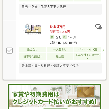
日当り良好・保証人不要／代行
6.60
万円
管理費8,000円
なし
1ヶ月
2
2階 / 1K（23.18m
）
敷金なし
一人暮らし
バス・トイレ別
モニタ付インターホ
駐車場(近隣含)
最上階
ン
最上階・日当り良好・保証人不要／代行