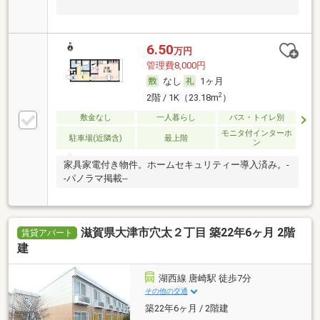
6.50
万円
管理費8,000円
なし
1ヶ月
2
2階 / 1K（23.18m
）
敷金なし
一人暮らし
バス・トイレ別
モニタ付インターホ
駐車場(近隣含)
最上階
ン
家具家電付き物件。ホームセキュリティー導入済み。-
-パノラマ掲載--
滋賀県大津市穴太２丁目 築22年6ヶ月 2階
賃貸アパート
建
湖西線 唐崎駅 徒歩7分
その他の交通
築22年6ヶ月 / 2階建