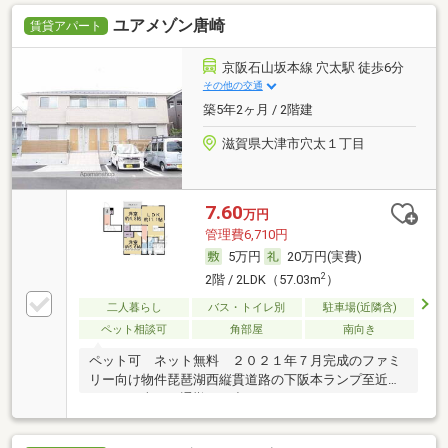
ユアメゾン唐崎
賃貸アパート
京阪石山坂本線 穴太駅 徒歩6分
その他の交通
築5年2ヶ月 / 2階建
滋賀県大津市穴太１丁目
7.60
万円
管理費6,710円
5万円
20万円(実費)
2
2階 / 2LDK（57.03m
）
二人暮らし
バス・トイレ別
駐車場(近隣含)
ペット相談可
角部屋
南向き
ペット可 ネット無料 ２０２１年７月完成のファミ
リー向け物件琵琶湖西縦貫道路の下阪本ランプ至近に
あり、お車での通勤やお出かけはバッチリ もちろん
駐車場もご用意していますよ・お部屋にはカウンター
形式のシステムキッチンやウォークインクローゼット