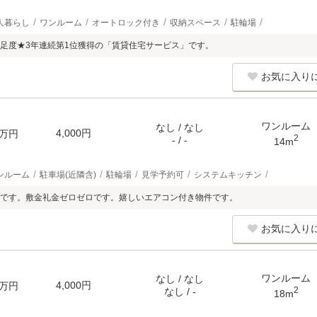
人暮らし
ワンルーム
オートロック付き
収納スペース
駐輪場
足度★3年連続第1位獲得の「賃貸住宅サービス」です。
お気に入り
ワンルーム
なし / なし
4,000円
万円
2
- / -
14m
ンルーム
駐車場(近隣含)
駐輪場
見学予約可
システムキッチン
です。敷金礼金ゼロゼロです。嬉しいエアコン付き物件です。
お気に入り
ワンルーム
なし / なし
4,000円
万円
2
なし / -
18m