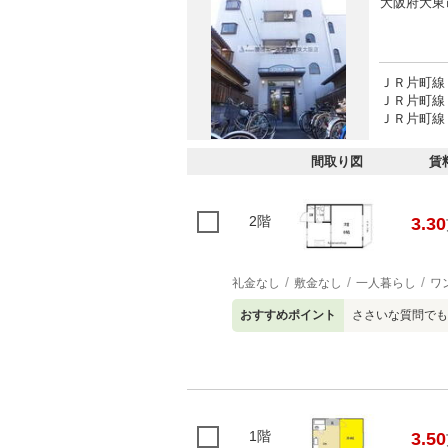
大阪府大東
ＪＲ片町線 
ＪＲ片町線 
ＪＲ片町線 
間取り図
賃
2階
3.30
礼金なし
敷金なし
一人暮らし
ワ
おすすめポイント
ささいな質問でも
1階
3.50