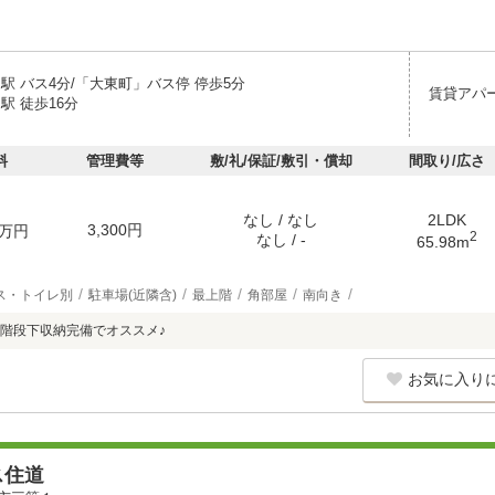
駅 バス4分/「大東町」バス停 停歩5分
賃貸アパ
駅 徒歩16分
料
管理費等
敷/礼/保証/敷引・償却
間取り/広さ
なし / なし
2LDK
3,300円
万円
2
なし / -
65.98m
ス・トイレ別
駐車場(近隣含)
最上階
角部屋
南向き
階段下収納完備でオススメ♪
お気に入り
ス住道