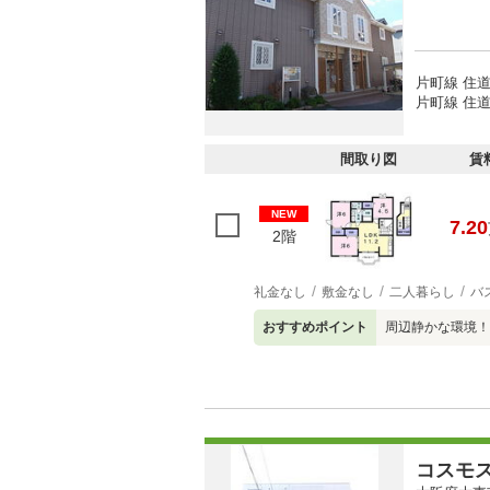
片町線 住道
片町線 住道
間取り図
賃
NEW
7.20
2階
礼金なし
敷金なし
二人暮らし
バ
おすすめポイント
周辺静かな環境！
コスモ