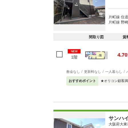
片町線 住道
片町線 野崎
間取り図
賃
NEW
4.70
1階
敷金なし
更新料なし
一人暮らし
おすすめポイント
★オリコン顧客満
サンハ
大阪府大東