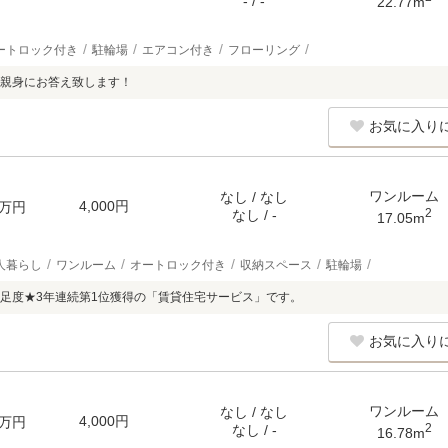
- / -
22.77m
ートロック付き
駐輪場
エアコン付き
フローリング
親身にお答え致します！
お気に入り
ワンルーム
なし / なし
4,000円
万円
2
なし / -
17.05m
人暮らし
ワンルーム
オートロック付き
収納スペース
駐輪場
足度★3年連続第1位獲得の「賃貸住宅サービス」です。
お気に入り
ワンルーム
なし / なし
4,000円
万円
2
なし / -
16.78m