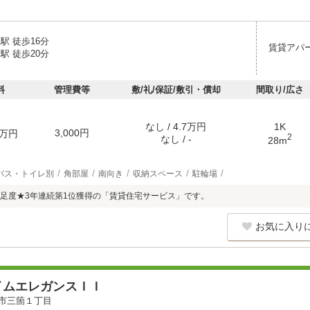
駅 徒歩16分
賃貸アパ
駅 徒歩20分
料
管理費等
敷/礼/保証/敷引・償却
間取り/広さ
なし / 4.7万円
1K
3,000円
万円
2
なし / -
28m
バス・トイレ別
角部屋
南向き
収納スペース
駐輪場
足度★3年連続第1位獲得の「賃貸住宅サービス」です。
お気に入り
イムエレガンスＩＩ
市三箇１丁目