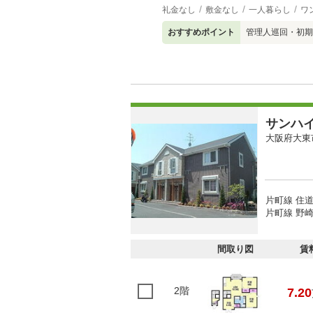
礼金なし
敷金なし
一人暮らし
ワ
おすすめポイント
管理人巡回・初期
サンハ
大阪府大東
片町線 住道
片町線 野崎
間取り図
賃
2階
7.20