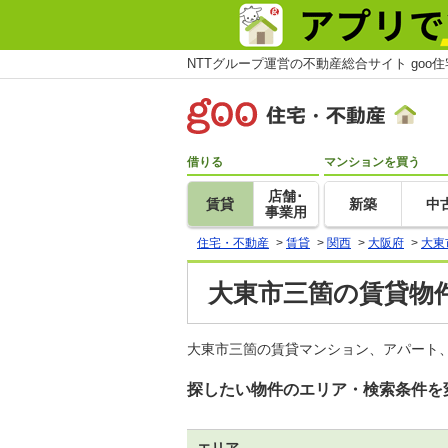
NTTグループ運営の不動産総合サイト goo
借りる
マンションを買う
店舗･
賃貸
新築
中
事業用
住宅・不動産
>
賃貸
>
関西
>
大阪府
>
大東
大東市三箇の賃貸物件
大東市三箇の賃貸マンション、アパート、
探したい物件のエリア・検索条件を