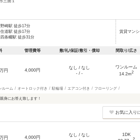
市三箇１
野崎駅 徒歩17分
住道駅 徒歩17分
賃貸マンシ
四条畷駅 徒歩31分
料
管理費等
敷/礼/保証/敷引・償却
間取り/広さ
ワンルーム
なし / なし
4,000円
万円
2
- / -
14.2m
ンルーム
オートロック付き
駐輪場
エアコン付き
フローリング
親身にお答え致します！
お気に入り
1DK
なし / なし
4,000円
万円
2