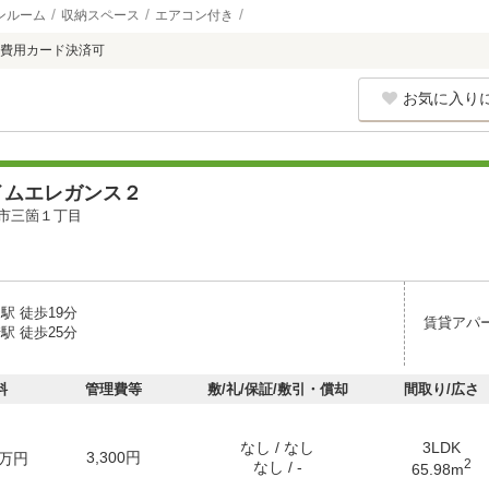
ンルーム
収納スペース
エアコン付き
費用カード決済可
お気に入り
イムエレガンス２
市三箇１丁目
駅 徒歩19分
賃貸アパ
駅 徒歩25分
料
管理費等
敷/礼/保証/敷引・償却
間取り/広さ
なし / なし
3LDK
3,300円
万円
2
なし / -
65.98m