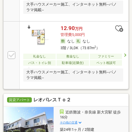
大手ハウスメーカー施工、インターネット無料--パノ
ラマ掲載--
12.90
万円
管理費5,000円
なし
なし
2
3階 / 3LDK（73.87m
）
礼金なし
敷金なし
ファミリー
バス・トイレ別
駐車場(近隣含)
ペット相談可
大手ハウスメーカー施工、インターネット無料--パノ
ラマ掲載--
レオパレスＴｏ２
賃貸アパート
近鉄難波・奈良線 新大宮駅 徒歩
16分
その他の交通
築24年1ヶ月 / 2階建