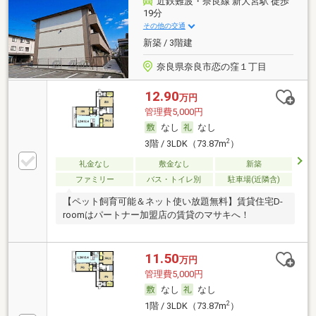
近鉄難波・奈良線 新大宮駅 徒歩
19分
その他の交通
新築 / 3階建
奈良県奈良市恋の窪１丁目
12.90
万円
管理費5,000円
なし
なし
2
3階 / 3LDK（73.87m
）
礼金なし
敷金なし
新築
ファミリー
バス・トイレ別
駐車場(近隣含)
【ペット飼育可能＆ネット使い放題無料】賃貸住宅D-
roomはパートナー加盟店の賃貸のマサキへ！
11.50
万円
管理費5,000円
なし
なし
2
1階 / 3LDK（73.87m
）