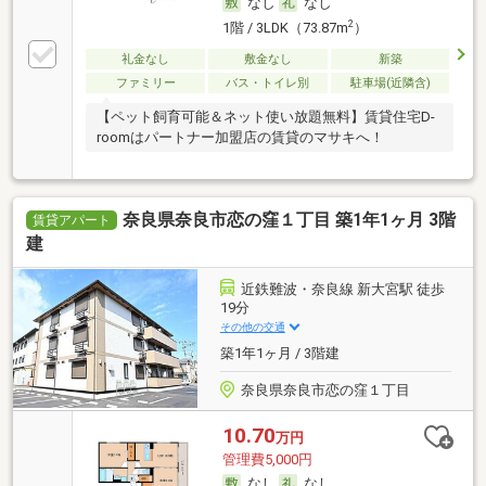
なし
なし
2
1階 / 3LDK（73.87m
）
礼金なし
敷金なし
新築
ファミリー
バス・トイレ別
駐車場(近隣含)
【ペット飼育可能＆ネット使い放題無料】賃貸住宅D-
roomはパートナー加盟店の賃貸のマサキへ！
奈良県奈良市恋の窪１丁目 築1年1ヶ月 3階
賃貸アパート
建
近鉄難波・奈良線 新大宮駅 徒歩
19分
その他の交通
築1年1ヶ月 / 3階建
奈良県奈良市恋の窪１丁目
10.70
万円
管理費5,000円
なし
なし