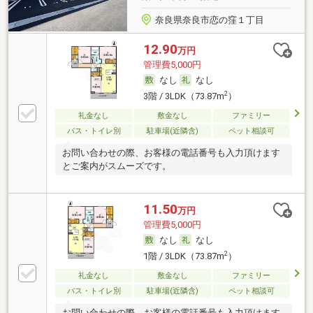
奈良県奈良市恋の窪１丁目
12.90
万円
管理費5,000円
なし
なし
2
3階 / 3LDK（73.87m
）
礼金なし
敷金なし
ファミリー
バス・トイレ別
駐車場(近隣含)
ペット相談可
お問い合わせの際、お客様の電話番号も入力頂けます
とご案内がスムーズです。
11.50
万円
管理費5,000円
なし
なし
2
1階 / 3LDK（73.87m
）
礼金なし
敷金なし
ファミリー
バス・トイレ別
駐車場(近隣含)
ペット相談可
お問い合わせの際、お客様の電話番号も入力頂けます