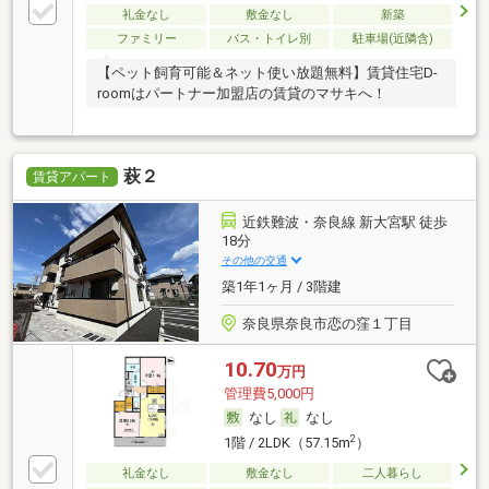
礼金なし
敷金なし
新築
ファミリー
バス・トイレ別
駐車場(近隣含)
【ペット飼育可能＆ネット使い放題無料】賃貸住宅D-
roomはパートナー加盟店の賃貸のマサキへ！
萩２
賃貸アパート
近鉄難波・奈良線 新大宮駅 徒歩
18分
その他の交通
築1年1ヶ月 / 3階建
奈良県奈良市恋の窪１丁目
10.70
万円
管理費5,000円
なし
なし
2
1階 / 2LDK（57.15m
）
礼金なし
敷金なし
二人暮らし