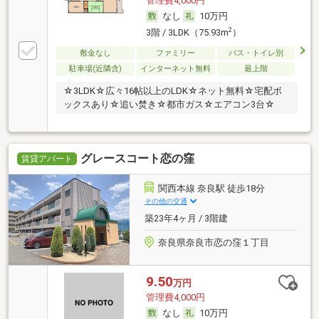
管理費4,000円
なし
10万円
2
3階 / 3LDK（75.93m
）
敷金なし
ファミリー
バス・トイレ別
駐車場(近隣含)
インターネット無料
最上階
☆3LDK☆広々16帖以上のLDK☆ネット無料☆宅配ボ
ックスあり☆追い焚き☆都市ガス☆エアコン3台☆
グレースコート恋の窪
賃貸アパート
関西本線 奈良駅 徒歩18分
その他の交通
築23年4ヶ月 / 3階建
奈良県奈良市恋の窪１丁目
9.50
万円
管理費4,000円
なし
10万円