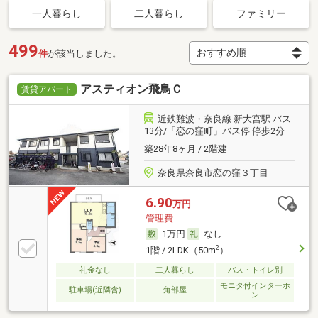
一人暮らし
二人暮らし
ファミリー
499
件
が該当しました。
アスティオン飛鳥Ｃ
賃貸アパート
近鉄難波・奈良線 新大宮駅 バス
13分/「恋の窪町」バス停 停歩2分
築28年8ヶ月 / 2階建
奈良県奈良市恋の窪３丁目
6.90
万円
管理費-
1万円
なし
2
1階 / 2LDK（50m
）
礼金なし
二人暮らし
バス・トイレ別
モニタ付インターホ
駐車場(近隣含)
角部屋
ン