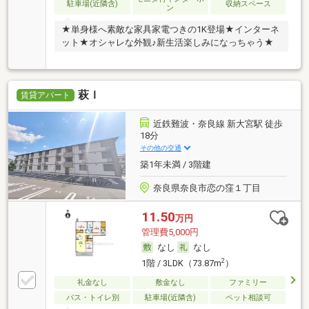
駐車場(近隣含)
収納スペース
ン
★単身様へ素敵な家具家電つきの1K登場★インターネ
ット★オシャレな外観♪新生活楽しみになっちゃう★
萩Ｉ
賃貸アパート
近鉄難波・奈良線 新大宮駅 徒歩
18分
その他の交通
築1年未満 / 3階建
奈良県奈良市恋の窪１丁目
11.50
万円
管理費5,000円
なし
なし
2
1階 / 3LDK（73.87m
）
礼金なし
敷金なし
ファミリー
バス・トイレ別
駐車場(近隣含)
ペット相談可