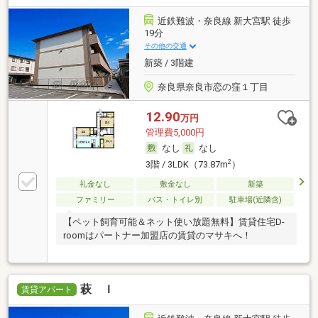
近鉄難波・奈良線 新大宮駅 徒歩
19分
その他の交通
新築 / 3階建
奈良県奈良市恋の窪１丁目
12.90
万円
管理費5,000円
なし
なし
2
3階 / 3LDK（73.87m
）
礼金なし
敷金なし
新築
ファミリー
バス・トイレ別
駐車場(近隣含)
【ペット飼育可能＆ネット使い放題無料】賃貸住宅D-
roomはパートナー加盟店の賃貸のマサキへ！
萩 Ｉ
賃貸アパート