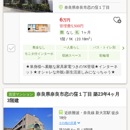
奈良県奈良市恋の窪１丁目
6
万円
管理費5,500円
なし
1ヶ月
2
1階 / 1K（23.18m
）
敷金なし
一人暮らし
バス・トイレ別
モニタ付インターホ
収納スペース
駐輪場
ン
★単身様へ素敵な家具家電つきの1K登場★インターネ
ット★オシャレな外観♪新生活楽しみになっちゃう★
奈良県奈良市恋の窪１丁目 築23年4ヶ月
賃貸マンション
3階建
近鉄難波・奈良線 新大宮駅 徒歩
18分
その他の交通
築23年4ヶ月 / 3階建