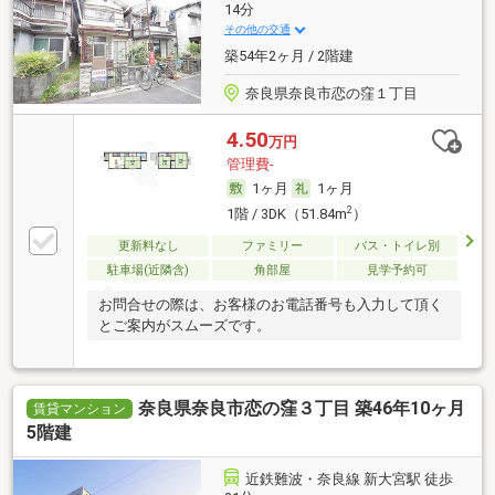
14分
その他の交通
築54年2ヶ月 / 2階建
奈良県奈良市恋の窪１丁目
4.50
万円
管理費-
1ヶ月
1ヶ月
2
1階 / 3DK（51.84m
）
更新料なし
ファミリー
バス・トイレ別
駐車場(近隣含)
角部屋
見学予約可
お問合せの際は、お客様のお電話番号も入力して頂く
とご案内がスムーズです。
奈良県奈良市恋の窪３丁目 築46年10ヶ月
賃貸マンション
5階建
近鉄難波・奈良線 新大宮駅 徒歩