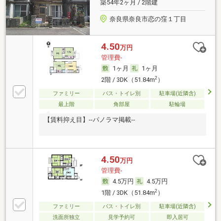
築54年2ヶ月 / 2階建
奈良県奈良市恋の窪１丁目
4.50
万円
管理費-
1ヶ月
1ヶ月
2
2階 / 3DK（51.84m
）
ファミリー
バス・トイレ別
駐車場(近隣含)
最上階
角部屋
駐輪場
【賃料抑え目】--パノラマ掲載--
4.50
万円
管理費-
4.5万円
4.5万円
2
1階 / 3DK（51.84m
）
ファミリー
バス・トイレ別
駐車場(近隣含)
洗面所独立
見学予約可
即入居可