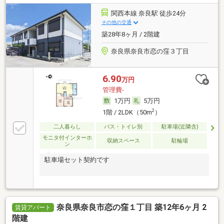
関西本線 奈良駅 徒歩24分
その他の交通
築28年8ヶ月 / 2階建
奈良県奈良市恋の窪３丁目
6.90
万円
管理費-
1万円
5万円
2
1階 / 2LDK（50m
）
二人暮らし
バス・トイレ別
駐車場(近隣含)
モニタ付インターホ
収納スペース
駐輪場
ン
駐車場セット契約です
奈良県奈良市恋の窪１丁目 築12年6ヶ月 2
賃貸アパート
階建