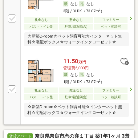
なし
なし
2
3階 / 3LDK（73.87m
）
礼金なし
敷金なし
ファミリー
バス・トイレ別
駐車場(近隣含)
ペット相談可
☆新築D-room☆ペット飼育可能☆インターネット無
料☆宅配ボックス☆ウォークインクローゼット☆
11.50
万円
管理費5,000円
なし
なし
2
1階 / 3LDK（73.87m
）
礼金なし
敷金なし
ファミリー
バス・トイレ別
駐車場(近隣含)
ペット相談可
☆新築D-room☆ペット飼育可能☆インターネット無
料☆宅配ボックス☆ウォークインクローゼット☆
奈良県奈良市恋の窪１丁目 築1年1ヶ月 3階
賃貸アパート