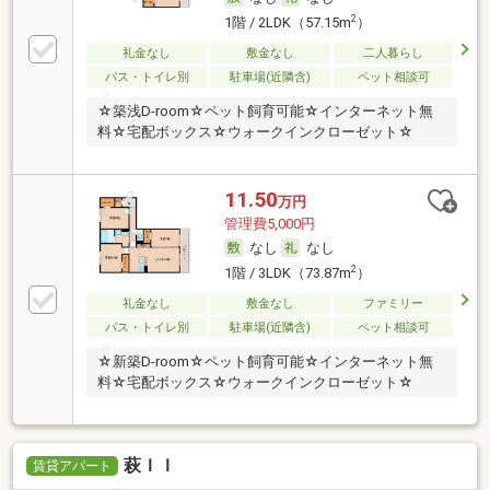
2
1階 / 2LDK（57.15m
）
礼金なし
敷金なし
二人暮らし
バス・トイレ別
駐車場(近隣含)
ペット相談可
☆築浅D-room☆ペット飼育可能☆インターネット無
料☆宅配ボックス☆ウォークインクローゼット☆
11.50
万円
管理費5,000円
なし
なし
2
1階 / 3LDK（73.87m
）
礼金なし
敷金なし
ファミリー
バス・トイレ別
駐車場(近隣含)
ペット相談可
☆新築D-room☆ペット飼育可能☆インターネット無
料☆宅配ボックス☆ウォークインクローゼット☆
萩ＩＩ
賃貸アパート