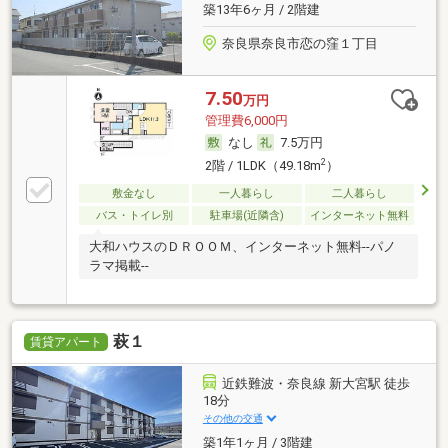
築13年6ヶ月 / 2階建
奈良県奈良市恋の窪１丁目
7.50
万円
管理費6,000円
なし
7.5万円
2
2階 / 1LDK（49.18m
）
敷金なし
一人暮らし
二人暮らし
バス・トイレ別
駐車場(近隣含)
インターネット無料
大和ハウスのＤＲＯＯＭ、インターネット無料--パノ
ラマ掲載--
萩１
賃貸アパート
近鉄難波・奈良線 新大宮駅 徒歩
18分
その他の交通
築1年1ヶ月 / 3階建