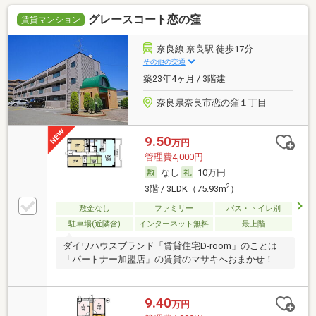
グレースコート恋の窪
賃貸マンション
奈良線 奈良駅 徒歩17分
その他の交通
築23年4ヶ月 / 3階建
奈良県奈良市恋の窪１丁目
9.50
万円
管理費4,000円
なし
10万円
2
3階 / 3LDK（75.93m
）
敷金なし
ファミリー
バス・トイレ別
駐車場(近隣含)
インターネット無料
最上階
ダイワハウスブランド「賃貸住宅D-room」のことは
「パートナー加盟店」の賃貸のマサキへおまかせ！
9.40
万円