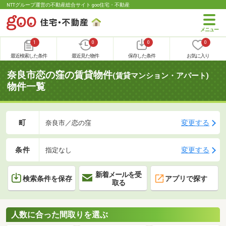
NTTグループ運営の不動産総合サイト goo住宅・不動産
1
0
0
0
最近検索した条件
最近見た物件
保存した条件
お気に入り
奈良市恋の窪の賃貸物件
(賃貸マンション・アパート)
物件一覧
町
変更する
奈良市／恋の窪
条件
変更する
指定なし
新着メールを受
検索条件を保存
アプリで探す
取る
人数に合った間取りを選ぶ