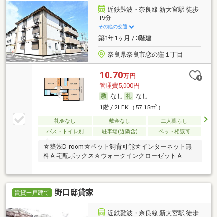
近鉄難波・奈良線 新大宮駅 徒歩
19分
その他の交通
築1年1ヶ月 / 3階建
奈良県奈良市恋の窪１丁目
10.70
万円
管理費5,000円
なし
なし
2
1階 / 2LDK（57.15m
）
礼金なし
敷金なし
二人暮らし
バス・トイレ別
駐車場(近隣含)
ペット相談可
☆築浅D-room☆ペット飼育可能☆インターネット無
料☆宅配ボックス☆ウォークインクローゼット☆
野口邸貸家
賃貸一戸建て
近鉄難波・奈良線 新大宮駅 徒歩