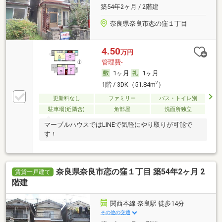
築54年2ヶ月 / 2階建
奈良県奈良市恋の窪１丁目
4.50
万円
管理費-
1ヶ月
1ヶ月
2
1階 / 3DK（51.84m
）
更新料なし
ファミリー
バス・トイレ別
駐車場(近隣含)
角部屋
洗面所独立
マーブルハウスではLINEで気軽にやり取りが可能で
す！
奈良県奈良市恋の窪１丁目 築54年2ヶ月 2
賃貸一戸建て
階建
関西本線 奈良駅 徒歩14分
その他の交通