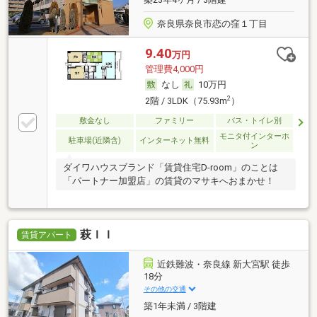
奈良県奈良市恋の窪１丁目
9.40
万円
管理費4,000円
なし
10万円
2
2階 / 3LDK（75.93m
）
敷金なし
ファミリー
バス・トイレ別
モニタ付インターホ
駐車場(近隣含)
インターネット無料
ン
ダイワハウスブランド「賃貸住宅D-room」のことは
「パートナー加盟店」の賃貸のマサキへおまかせ！
萩ＩＩ
賃貸アパート
近鉄難波・奈良線 新大宮駅 徒歩
18分
その他の交通
築1年未満 / 3階建