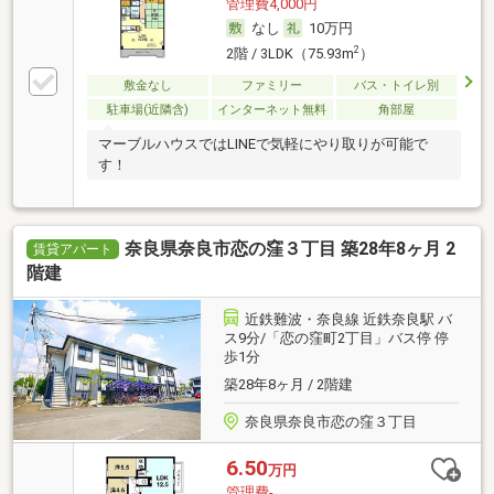
管理費4,000円
なし
10万円
2
2階 / 3LDK（75.93m
）
敷金なし
ファミリー
バス・トイレ別
駐車場(近隣含)
インターネット無料
角部屋
マーブルハウスではLINEで気軽にやり取りが可能で
す！
奈良県奈良市恋の窪３丁目 築28年8ヶ月 2
賃貸アパート
階建
近鉄難波・奈良線 近鉄奈良駅 バ
ス9分/「恋の窪町2丁目」バス停 停
歩1分
築28年8ヶ月 / 2階建
奈良県奈良市恋の窪３丁目
6.50
万円
管理費-