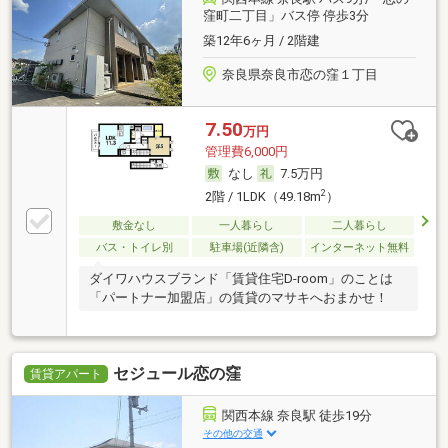
窪町二丁目」バス停 停歩3分
築12年6ヶ月 / 2階建
奈良県奈良市恋の窪１丁目
7.50
万円
管理費6,000円
なし
7.5万円
2
2階 / 1LDK（49.18m
）
敷金なし
一人暮らし
二人暮らし
バス・トイレ別
駐車場(近隣含)
インターネット無料
ダイワハウスブランド「賃貸住宅D-room」のことは
「パートナー加盟店」の賃貸のマサキへおまかせ！
セジュール恋の窪
賃貸アパート
関西本線 奈良駅 徒歩19分
その他の交通