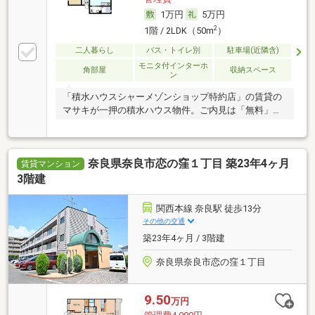
1万円
5万円
2
1階 / 2LDK（50m
）
二人暮らし
バス・トイレ別
駐車場(近隣含)
モニタ付インターホ
角部屋
収納スペース
ン
「積水ハウスシャーメゾンショップ特約店」の賃貸の
マサキが一押の積水ハウス物件。ご内見は「無料」で
す。
奈良県奈良市恋の窪１丁目 築23年4ヶ月
賃貸マンション
3階建
関西本線 奈良駅 徒歩13分
その他の交通
築23年4ヶ月 / 3階建
奈良県奈良市恋の窪１丁目
9.50
万円