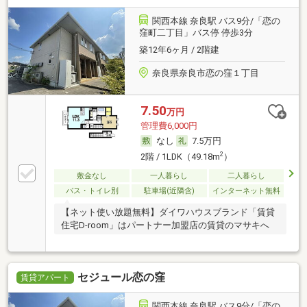
関西本線 奈良駅 バス9分/「恋の
窪町二丁目」バス停 停歩3分
築12年6ヶ月 / 2階建
奈良県奈良市恋の窪１丁目
7.50
万円
管理費6,000円
なし
7.5万円
2
2階 / 1LDK（49.18m
）
敷金なし
一人暮らし
二人暮らし
バス・トイレ別
駐車場(近隣含)
インターネット無料
【ネット使い放題無料】ダイワハウスブランド「賃貸
住宅D-room」はパートナー加盟店の賃貸のマサキへ
セジュール恋の窪
賃貸アパート
関西本線 奈良駅 バス9分/「恋の