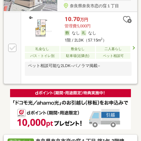
奈良県奈良市恋の窪１丁目
10.70
万円
管理費5,000円
なし
なし
2
1階 / 2LDK（57.15m
）
礼金なし
敷金なし
二人暮らし
バス・トイレ別
駐車場(近隣含)
ペット相談可
ペット相談可能な2LDK--パノラマ掲載--