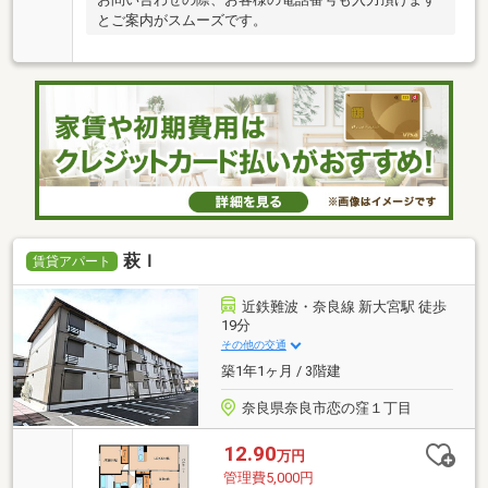
とご案内がスムーズです。
萩Ｉ
賃貸アパート
近鉄難波・奈良線 新大宮駅 徒歩
19分
その他の交通
築1年1ヶ月 / 3階建
奈良県奈良市恋の窪１丁目
12.90
万円
管理費5,000円