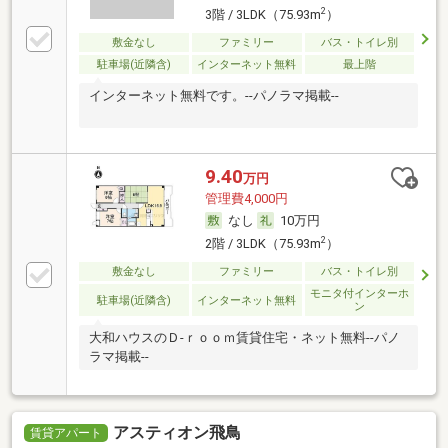
2
3階 / 3LDK（75.93m
）
敷金なし
ファミリー
バス・トイレ別
駐車場(近隣含)
インターネット無料
最上階
インターネット無料です。--パノラマ掲載--
9.40
万円
管理費4,000円
なし
10万円
2
2階 / 3LDK（75.93m
）
敷金なし
ファミリー
バス・トイレ別
モニタ付インターホ
駐車場(近隣含)
インターネット無料
ン
大和ハウスのＤ-ｒｏｏｍ賃貸住宅・ネット無料--パノ
ラマ掲載--
アスティオン飛鳥
賃貸アパート