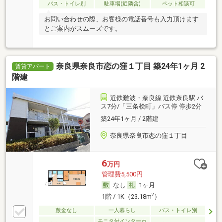
バス・トイレ別
駐車場(近隣含)
ペット相談可
お問い合わせの際、お客様の電話番号も入力頂けます
とご案内がスムーズです。
奈良県奈良市恋の窪１丁目 築24年1ヶ月 2
賃貸アパート
階建
近鉄難波・奈良線 近鉄奈良駅 バ
ス7分/「三条桧町」バス停 停歩2分
築24年1ヶ月 / 2階建
奈良県奈良市恋の窪１丁目
6
万円
管理費5,500円
なし
1ヶ月
2
1階 / 1K（23.18m
）
敷金なし
一人暮らし
バス・トイレ別
モニタ付インターホ