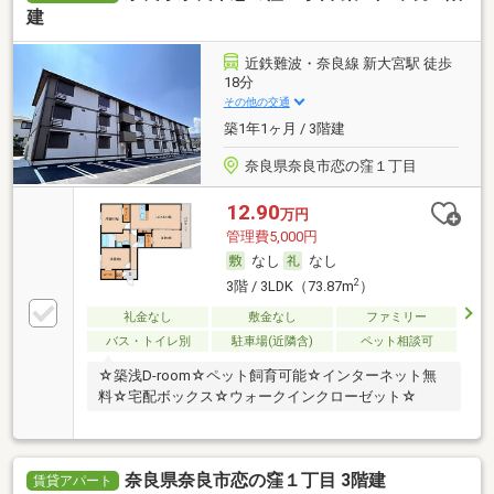
建
近鉄難波・奈良線 新大宮駅 徒歩
18分
その他の交通
築1年1ヶ月 / 3階建
奈良県奈良市恋の窪１丁目
12.90
万円
管理費5,000円
なし
なし
2
3階 / 3LDK（73.87m
）
礼金なし
敷金なし
ファミリー
バス・トイレ別
駐車場(近隣含)
ペット相談可
☆築浅D-room☆ペット飼育可能☆インターネット無
料☆宅配ボックス☆ウォークインクローゼット☆
奈良県奈良市恋の窪１丁目 3階建
賃貸アパート