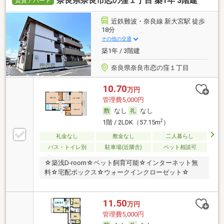
奈良県奈良市恋の窪１丁目 築1年 3階建
賃貸アパート
近鉄難波・奈良線 新大宮駅 徒歩
18分
その他の交通
築1年 / 3階建
奈良県奈良市恋の窪１丁目
10.70
万円
管理費5,000円
なし
なし
2
1階 / 2LDK（57.15m
）
礼金なし
敷金なし
二人暮らし
バス・トイレ別
駐車場(近隣含)
ペット相談可
☆築浅D-room☆ペット飼育可能☆インターネット無
料☆宅配ボックス☆ウォークインクローゼット☆
11.50
万円
管理費5,000円