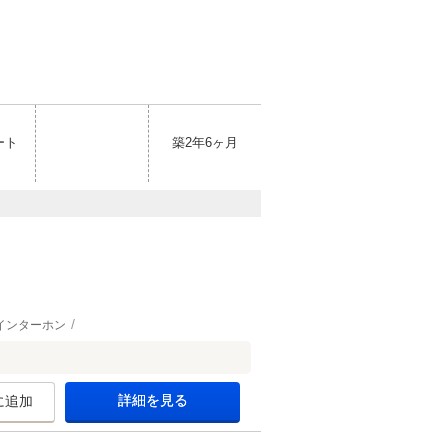
ート
築2年6ヶ月
インターホン
詳細を見る
に追加