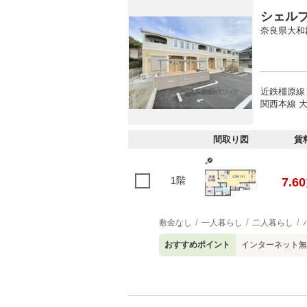
シェル
奈良県大和
近鉄橿原線 
関西本線 大
間取り図
賃
1階
7.60
敷金なし
一人暮らし
二人暮らし
おすすめポイント
インターネット無