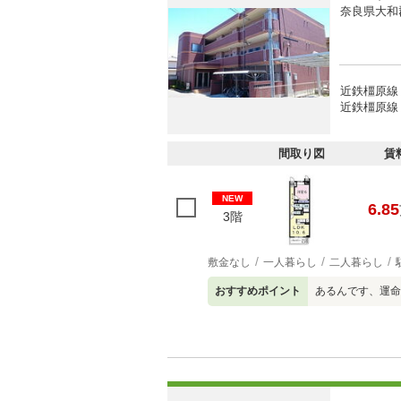
奈良県大和
近鉄橿原線 
近鉄橿原線 
間取り図
賃
NEW
6.85
3階
敷金なし
一人暮らし
二人暮らし
おすすめポイント
あるんです、運命