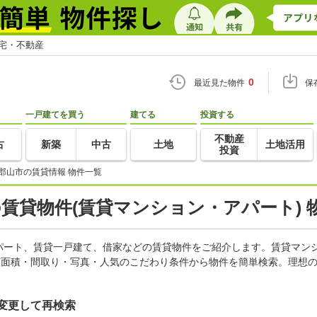
住宅・不動産
0
最近見た物件
保
一戸建てを買う
建てる
投資する
不動産
古
新築
中古
土地
土地活用
投資
郡山市の賃貸情報 物件一覧
の賃貸物件(賃貸マンション・アパート) 
パート、賃貸一戸建て、借家などの賃貸物件をご紹介します。賃貸マン
有面積・間取り・写真・人気のこだわり条件から物件を簡単検索。理想の
変更して再検索