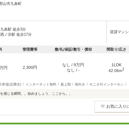
郡山市九条町
九条駅 徒歩3分
賃貸マンシ
西ノ京駅 徒歩17分
料
管理費等
敷/礼/保証/敷引・償却
間取り/広さ
なし / 9万円
1LDK
2,300円
万円
2
なし / -
42.06m
駐車場(近隣含)
インターネット無料
最上階
南向き
モニタ付インターホン
を感じる瞬間。。始めましょう、ここから。。
お気に入り