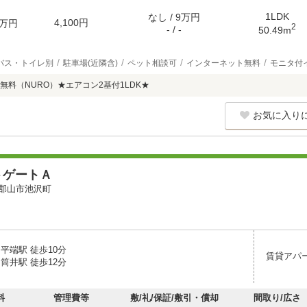
1LDK
なし / 9万円
4,100円
万円
2
- / -
50.49m
バス・トイレ別
駐車場(近隣含)
ペット相談可
インターネット無料
モニタ付
無料（NURO）★エアコン2基付1LDK★
お気に入り
トゲートＡ
郡山市池沢町
平端駅 徒歩10分
賃貸アパ
筒井駅 徒歩12分
料
管理費等
敷/礼/保証/敷引・償却
間取り/広さ