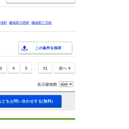
安堵町
磯城郡川西町
磯城郡三宅町
この条件を保存
3
4
5
31
次へ
…
表示建物数
などをお問い合わせする(無料)