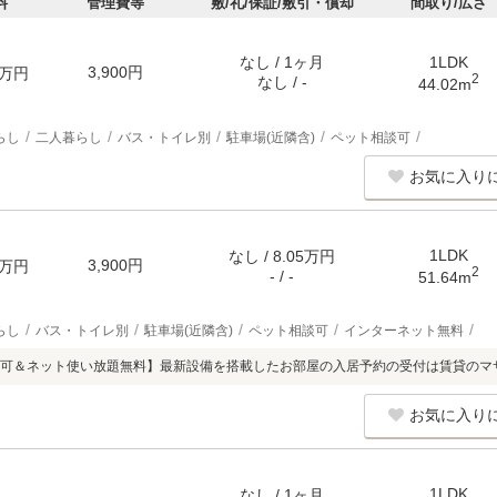
料
管理費等
敷/礼/保証/敷引・償却
間取り/広さ
なし / 1ヶ月
1LDK
3,900円
万円
2
なし / -
44.02m
らし
二人暮らし
バス・トイレ別
駐車場(近隣含)
ペット相談可
お気に入り
1LDK
なし / 8.05万円
3,900円
万円
2
- / -
51.64m
らし
バス・トイレ別
駐車場(近隣含)
ペット相談可
インターネット無料
可＆ネット使い放題無料】最新設備を搭載したお部屋の入居予約の受付は賃貸のマ
お気に入り
1LDK
なし / 1ヶ月