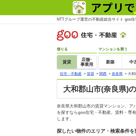
NTTグループ運営の不動産総合サイト goo
借りる
マンションを買う
店舗･
賃貸
新築
中
事業用
住宅・不動産
>
賃貸
>
関西
>
奈良県
>
大和
大和郡山市(奈良県)
奈良県大和郡山市の賃貸マンション、ア
を探すならgoo住宅・不動産。賃料・専
します。
探したい物件のエリア・検索条件を