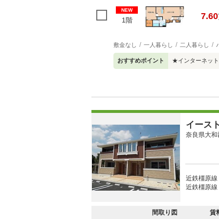
NEW
7.60
1階
敷金なし
一人暮らし
二人暮らし
おすすめポイント
★インターネット
イース
奈良県大和
近鉄橿原線 
近鉄橿原線 
間取り図
賃