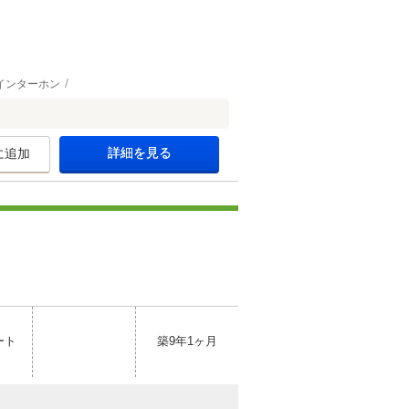
インターホン
詳細を見る
に追加
ート
築9年1ヶ月