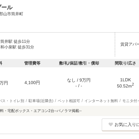
ブール
郡山市筒井町
筒井駅 徒歩11分
賃貸アパ
和小泉駅 徒歩31分
料
管理費等
敷/礼/保証/敷引・償却
間取り/広さ
1LDK
なし / 9万円
4,100円
万円
2
- / -
50.52m
バス・トイレ別
駐車場(近隣含)
ペット相談可
インターネット無料
モニタ付
料・宅配ボックス・エアコン2台--パノラマ掲載--
お気に入り