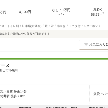
2LDK
なし / 9万円
4,100円
万円
2
- / -
58.77m
バス・トイレ別
駐車場(近隣含)
最上階
南向き
モニタ付インターホン
はLINEで気軽にやり取りが可能です！
お気に入り
テーヌ
郡山市小泉町
和小泉駅 徒歩14分
賃貸アパ
筒井駅 徒歩3.1km