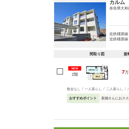
カルム
奈良県大和
近鉄橿原線 
近鉄橿原線 
間取り図
賃
NEW
7
万
2階
敷金なし
一人暮らし
二人暮らし
おすすめポイント
新婚さんにおスス