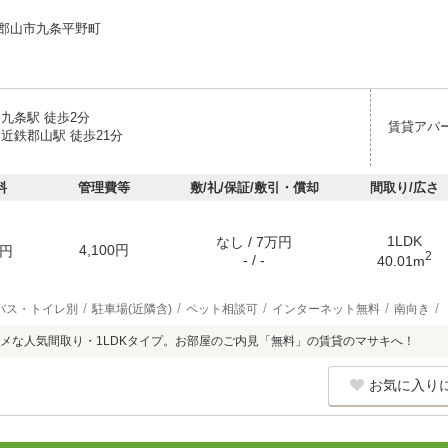
郡山市九条平野町
九条駅 徒歩2分
賃貸アパ
近鉄郡山駅 徒歩21分
料
管理費等
敷/礼/保証/敷引・償却
間取り/広さ
1LDK
なし / 7万円
4,100円
円
2
- / -
40.01m
バス・トイレ別
駐車場(近隣含)
ペット相談可
インターネット無料
南向き
メな人気間取り・1LDKタイプ。お部屋のご内見「無料」の賃貸のマサキへ！
お気に入り