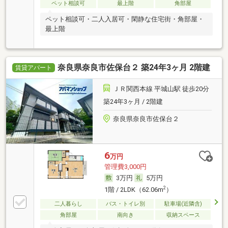
ペット相談可
最上階
角部屋
ペット相談可・二人入居可・閑静な住宅街・角部屋・
最上階
奈良県奈良市佐保台２ 築24年3ヶ月 2階建
賃貸アパート
ＪＲ関西本線 平城山駅 徒歩20分
築24年3ヶ月 / 2階建
奈良県奈良市佐保台２
6
万円
管理費3,000円
3万円
5万円
2
1階 / 2LDK（62.06m
）
二人暮らし
バス・トイレ別
駐車場(近隣含)
角部屋
南向き
収納スペース