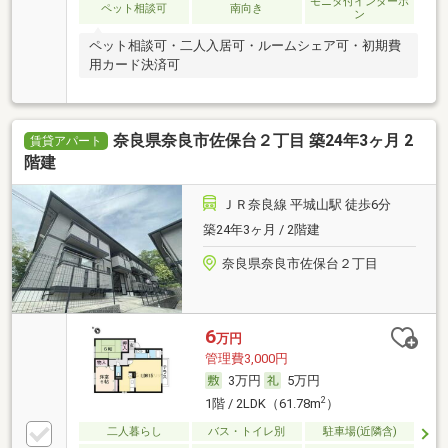
モニタ付インターホ
ペット相談可
南向き
ン
ペット相談可・二人入居可・ルームシェア可・初期費
用カード決済可
奈良県奈良市佐保台２丁目 築24年3ヶ月 2
賃貸アパート
階建
ＪＲ奈良線 平城山駅 徒歩6分
築24年3ヶ月 / 2階建
奈良県奈良市佐保台２丁目
6
万円
管理費3,000円
3万円
5万円
2
1階 / 2LDK（61.78m
）
二人暮らし
バス・トイレ別
駐車場(近隣含)