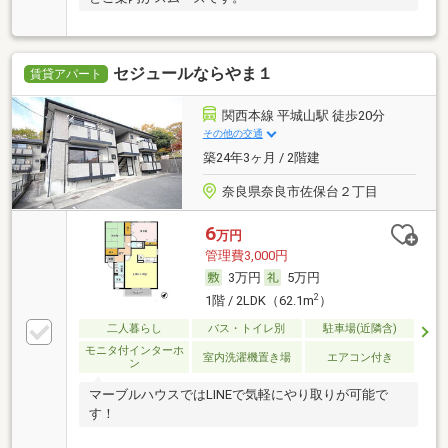
セジュールならやま１
賃貸アパート
関西本線 平城山駅 徒歩20分
その他の交通
築24年3ヶ月 / 2階建
奈良県奈良市佐保台２丁目
6
万円
管理費3,000円
3万円
5万円
2
1階 / 2LDK（62.1m
）
二人暮らし
バス・トイレ別
駐車場(近隣含)
モニタ付インターホ
室内洗濯機置き場
エアコン付き
ン
マーブルハウスではLINEで気軽にやり取りが可能で
す！