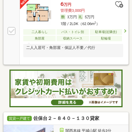
6
万円
管理費3,000円
3万円
5万円
2
1階 / 2LDK（62.06m
）
二人暮らし
バス・トイレ別
駐車場(近隣含)
角部屋
収納スペース
駐輪場
二人入居可・角部屋・保証人不要／代行
佐保台２－８４０－１３０貸家
賃貸一戸建て
関西本線 平城山駅 徒歩3分