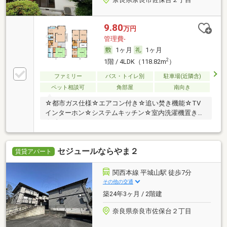
9.80
万円
管理費-
1ヶ月
1ヶ月
2
1階 / 4LDK（118.82m
）
ファミリー
バス・トイレ別
駐車場(近隣含)
ペット相談可
角部屋
南向き
☆都市ガス仕様☆エアコン付き☆追い焚き機能☆TV
インターホン☆システムキッチン☆室内洗濯機置き場
☆彡
セジュールならやま２
賃貸アパート
関西本線 平城山駅 徒歩7分
その他の交通
築24年3ヶ月 / 2階建
奈良県奈良市佐保台２丁目