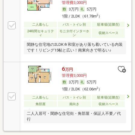
管理費3,000円
3万円
5万円
2
1階 / 2LDK（61.78m
）
二人暮らし
バス・トイレ別
駐車場(近隣含)
24時間セキュリテ
モニタ付インターホ
収納スペース
ィ
ン
閑静な住宅地の2LDK☆和室があり落ち着いている内装
です！リビング15帖と広い！南東向きで明るい♪
6
万円
管理費3,000円
3万円
5万円
2
1階 / 2LDK（62.06m
）
二人暮らし
バス・トイレ別
駐車場(近隣含)
角部屋
南向き
収納スペース
二人入居可・閑静な住宅街・角部屋・保証人不要／代
行