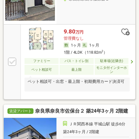
9.80
万円
管理費なし
1ヶ月
1ヶ月
2
1階 / 4LDK（118.82m
）
ファミリー
バス・トイレ別
駐車場(近隣含)
モニタ付インターホ
ペット相談可
最上階
ン
ペット相談可・出窓・最上階・初期費用カード決済可
奈良県奈良市佐保台２ 築24年3ヶ月 2階建
賃貸アパート
ＪＲ関西本線 平城山駅 徒歩6分
築24年3ヶ月 / 2階建