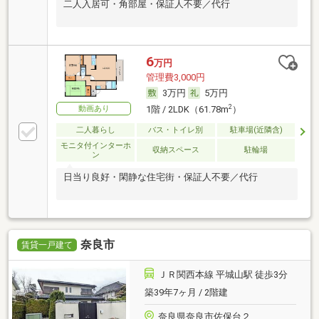
二人入居可・角部屋・保証人不要／代行
6
万円
管理費3,000円
3万円
5万円
2
動画あり
1階 / 2LDK（61.78m
）
二人暮らし
バス・トイレ別
駐車場(近隣含)
モニタ付インターホ
収納スペース
駐輪場
ン
日当り良好・閑静な住宅街・保証人不要／代行
奈良市
賃貸一戸建て
ＪＲ関西本線 平城山駅 徒歩3分
築39年7ヶ月 / 2階建
奈良県奈良市佐保台２