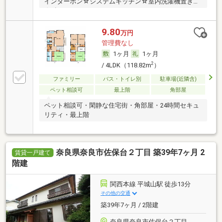
インターホン☆システムキッチン☆室内洗濯機置き場
☆彡
9.80
万円
管理費なし
1ヶ月
1ヶ月
2
/ 4LDK（118.82m
）
ファミリー
バス・トイレ別
駐車場(近隣含)
ペット相談可
最上階
角部屋
ペット相談可・閑静な住宅街・角部屋・24時間セキュ
リティ・最上階
奈良県奈良市佐保台２丁目 築39年7ヶ月 2
賃貸一戸建て
階建
関西本線 平城山駅 徒歩13分
その他の交通
築39年7ヶ月 / 2階建
奈良県奈良市佐保台２丁目