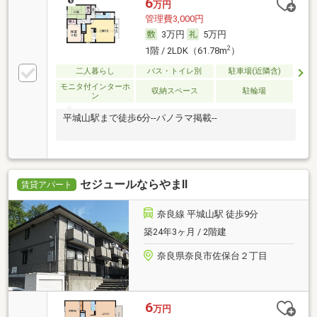
6
万円
管理費3,000円
3万円
5万円
2
1階 / 2LDK（61.78m
）
二人暮らし
バス・トイレ別
駐車場(近隣含)
モニタ付インターホ
収納スペース
駐輪場
ン
平城山駅まで徒歩6分--パノラマ掲載--
セジュールならやまⅡ
賃貸アパート
奈良線 平城山駅 徒歩9分
築24年3ヶ月 / 2階建
奈良県奈良市佐保台２丁目
6
万円