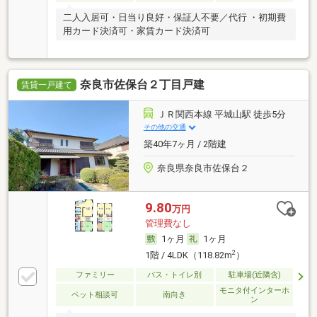
二人入居可・日当り良好・保証人不要／代行 ・初期費
用カード決済可・家賃カード決済可
奈良市佐保台２丁目戸建
賃貸一戸建て
ＪＲ関西本線 平城山駅 徒歩5分
その他の交通
築40年7ヶ月 / 2階建
奈良県奈良市佐保台２
9.80
万円
管理費なし
1ヶ月
1ヶ月
2
1階 / 4LDK（118.82m
）
ファミリー
バス・トイレ別
駐車場(近隣含)
モニタ付インターホ
ペット相談可
南向き
ン