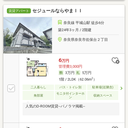
セジュールならやまＩＩ
賃貸アパート
奈良線 平城山駅 徒歩6分
築24年3ヶ月 / 2階建
奈良県奈良市佐保台２丁目
6
万円
管理費3,000円
3万円
5万円
2
1階 / 2LDK（62.06m
）
二人暮らし
バス・トイレ別
駐車場(近隣含)
モニタ付インターホ
角部屋
収納スペース
ン
人気のD-ROOM賃貸--パノラマ掲載--