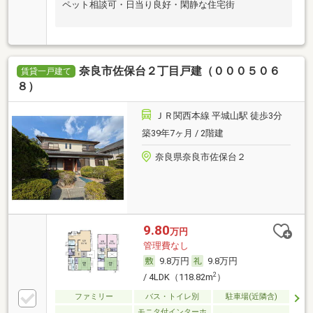
ペット相談可・日当り良好・閑静な住宅街
奈良市佐保台２丁目戸建（０００５０６
賃貸一戸建て
８）
ＪＲ関西本線 平城山駅 徒歩3分
築39年7ヶ月 / 2階建
奈良県奈良市佐保台２
9.80
万円
管理費なし
9.8万円
9.8万円
2
/ 4LDK（118.82m
）
ファミリー
バス・トイレ別
駐車場(近隣含)
モニタ付インターホ