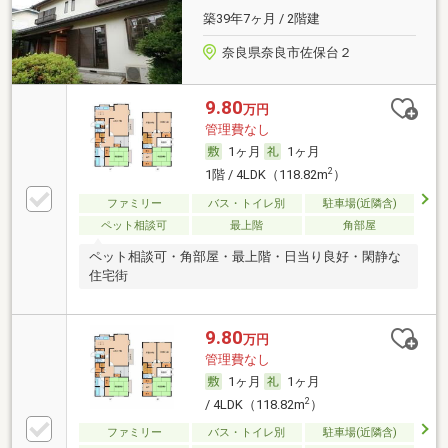
築39年7ヶ月 / 2階建
奈良県奈良市佐保台２
9.80
万円
管理費なし
1ヶ月
1ヶ月
2
1階 / 4LDK（118.82m
）
ファミリー
バス・トイレ別
駐車場(近隣含)
ペット相談可
最上階
角部屋
ペット相談可・角部屋・最上階・日当り良好・閑静な
住宅街
9.80
万円
管理費なし
1ヶ月
1ヶ月
2
/ 4LDK（118.82m
）
ファミリー
バス・トイレ別
駐車場(近隣含)