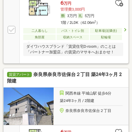
6
万円
管理費3,000円
3万円
5万円
2
1階 / 2LDK（62.06m
）
二人暮らし
バス・トイレ別
駐車場(近隣含)
角部屋
収納スペース
駐輪場
ダイワハウスブランド「賃貸住宅D-room」のことは
「パートナー加盟店」の賃貸のマサキへおまかせ！
奈良県奈良市佐保台２丁目 築24年3ヶ月 2
賃貸アパート
階建
関西本線 平城山駅 徒歩6分
築24年3ヶ月 / 2階建
奈良県奈良市佐保台２丁目
6