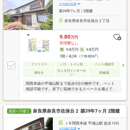
その他の交通
築39年7ヶ月 / 2階建
奈良県奈良市佐保台２丁目
9.80
万円
管理費なし
9.8万円
9.8万円
2
1階 / 4LDK（118.82m
）
ファミリー
バス・トイレ別
ペット相談可
モニタ付インターホ
南向き
駐輪場
ン
関西本線の平城山駅まで徒歩3分の物件です。ペット
相談可能です。床下に収納できるスペースを備えてい
ます。TV視聴はCATV利用別途費用要。
奈良県奈良市佐保台２ 築39年7ヶ月 2階建
賃貸一戸建て
ＪＲ関西本線 平城山駅 徒歩13分
その他の交通