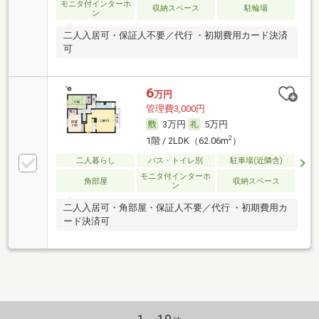
モニタ付インターホ
収納スペース
駐輪場
ン
二人入居可・保証人不要／代行 ・初期費用カード決済
可
6
万円
管理費3,000円
3万円
5万円
2
1階 / 2LDK（62.06m
）
二人暮らし
バス・トイレ別
駐車場(近隣含)
モニタ付インターホ
角部屋
収納スペース
ン
二人入居可・角部屋・保証人不要／代行 ・初期費用カ
ード決済可