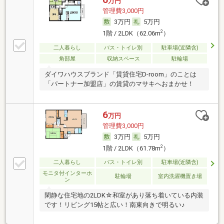
万円
管理費3,000円
3万円
5万円
2
1階 / 2LDK（62.06m
）
二人暮らし
バス・トイレ別
駐車場(近隣含)
角部屋
収納スペース
駐輪場
ダイワハウスブランド「賃貸住宅D-room」のことは
「パートナー加盟店」の賃貸のマサキへおまかせ！
6
万円
管理費3,000円
3万円
5万円
2
1階 / 2LDK（61.78m
）
二人暮らし
バス・トイレ別
駐車場(近隣含)
モニタ付インターホ
駐輪場
室内洗濯機置き場
ン
閑静な住宅地の2LDK☆和室があり落ち着いている内装
です！リビング15帖と広い！南東向きで明るい♪