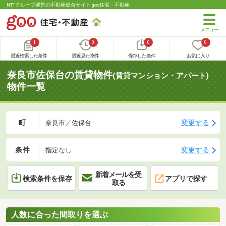
NTTグループ運営の不動産総合サイト goo住宅・不動産
1
0
0
0
最近検索した条件
最近見た物件
保存した条件
お気に入り
奈良市佐保台の賃貸物件
(賃貸マンション・アパート)
物件一覧
町
変更する
奈良市／佐保台
条件
変更する
指定なし
新着メールを受
検索条件を保存
アプリで探す
取る
人数に合った間取りを選ぶ