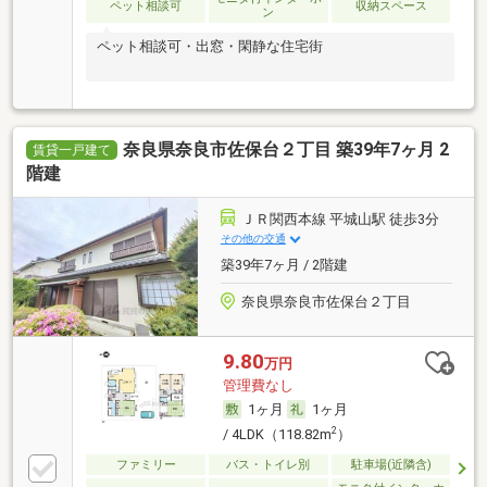
ペット相談可
収納スペース
ン
ペット相談可・出窓・閑静な住宅街
奈良県奈良市佐保台２丁目 築39年7ヶ月 2
賃貸一戸建て
階建
ＪＲ関西本線 平城山駅 徒歩3分
その他の交通
築39年7ヶ月 / 2階建
奈良県奈良市佐保台２丁目
9.80
万円
管理費なし
1ヶ月
1ヶ月
2
/ 4LDK（118.82m
）
ファミリー
バス・トイレ別
駐車場(近隣含)