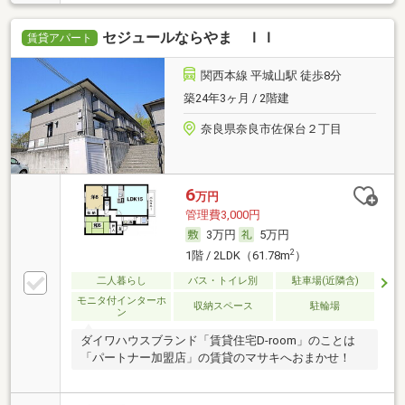
セジュールならやま ＩＩ
賃貸アパート
関西本線 平城山駅 徒歩8分
築24年3ヶ月 / 2階建
奈良県奈良市佐保台２丁目
6
万円
管理費3,000円
3万円
5万円
2
1階 / 2LDK（61.78m
）
二人暮らし
バス・トイレ別
駐車場(近隣含)
モニタ付インターホ
収納スペース
駐輪場
ン
ダイワハウスブランド「賃貸住宅D-room」のことは
「パートナー加盟店」の賃貸のマサキへおまかせ！