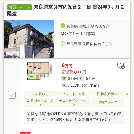
奈良県奈良市佐保台２丁目 築24年3ヶ月 2
賃貸アパート
階建
奈良線 平城山駅 徒歩9分
築24年3ヶ月 / 2階建
奈良県奈良市佐保台２丁目
6
万円
管理費3,000円
3万円
5万円
2
1階 / 2LDK（61.78m
）
二人暮らし
バス・トイレ別
駐車場(近隣含)
24時間セキュリテ
モニタ付インターホ
収納スペース
ィ
ン
閑静な住宅地の2LDK☆和室があり落ち着いている内装
です！リビング15帖と広い！南東向きで明るい♪