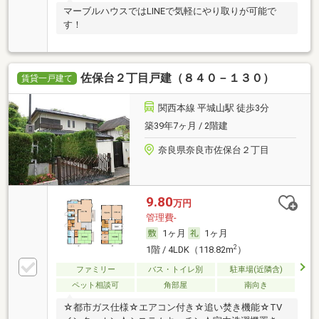
マーブルハウスではLINEで気軽にやり取りが可能で
す！
佐保台２丁目戸建（８４０－１３０）
賃貸一戸建て
関西本線 平城山駅 徒歩3分
築39年7ヶ月 / 2階建
奈良県奈良市佐保台２丁目
9.80
万円
管理費-
1ヶ月
1ヶ月
2
1階 / 4LDK（118.82m
）
ファミリー
バス・トイレ別
駐車場(近隣含)
ペット相談可
角部屋
南向き
☆都市ガス仕様☆エアコン付き☆追い焚き機能☆TV