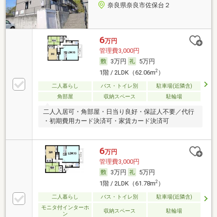
奈良県奈良市佐保台２
6
万円
管理費3,000円
3万円
5万円
2
1階 / 2LDK（62.06m
）
二人暮らし
バス・トイレ別
駐車場(近隣含)
角部屋
収納スペース
駐輪場
二人入居可・角部屋・日当り良好・保証人不要／代行
・初期費用カード決済可・家賃カード決済可
6
万円
管理費3,000円
3万円
5万円
2
1階 / 2LDK（61.78m
）
二人暮らし
バス・トイレ別
駐車場(近隣含)
モニタ付インターホ
収納スペース
駐輪場
ン