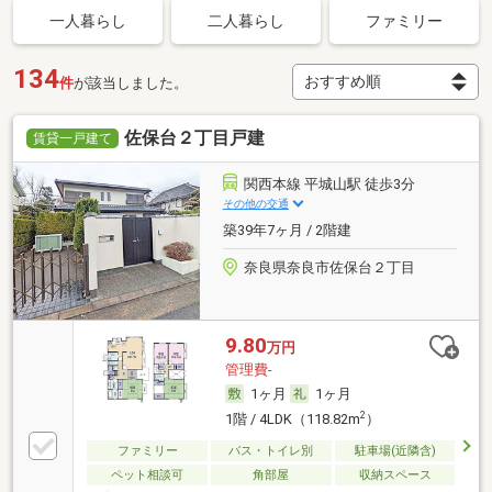
一人暮らし
二人暮らし
ファミリー
134
件
が該当しました。
佐保台２丁目戸建
賃貸一戸建て
関西本線 平城山駅 徒歩3分
その他の交通
築39年7ヶ月 / 2階建
奈良県奈良市佐保台２丁目
9.80
万円
管理費-
1ヶ月
1ヶ月
2
1階 / 4LDK（118.82m
）
ファミリー
バス・トイレ別
駐車場(近隣含)
ペット相談可
角部屋
収納スペース