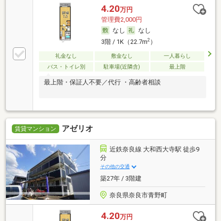
4.20
万円
管理費2,000円
なし
なし
2
3階 / 1K（22.7m
）
礼金なし
敷金なし
一人暮らし
バス・トイレ別
駐車場(近隣含)
最上階
最上階・保証人不要／代行 ・高齢者相談
アゼリオ
賃貸マンション
近鉄奈良線 大和西大寺駅 徒歩9
分
その他の交通
築27年 / 3階建
奈良県奈良市青野町
4.20
万円