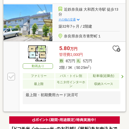
近鉄奈良線 大和西大寺駅 徒歩13
分
その他の交通
築32年7ヶ月 / 2階建
奈良県奈良市青野町１
5.80
万円
管理費2,000円
8万円
5万円
動画あり
2
2階 / 3K（50.25m
）
ファミリー
バス・トイレ別
駐車場(近隣含)
モニタ付インターホ
最上階
収納スペース
ン
最上階・初期費用カード決済可