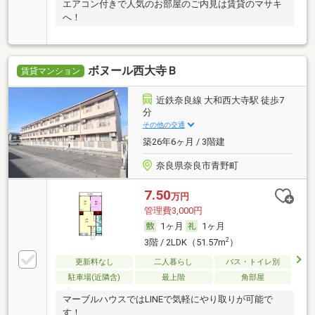
エアコン付きで人気のお部屋のご内見は賃貸のマサキ
へ！
ボヌール西大寺Ｂ
賃貸マンション
近鉄奈良線 大和西大寺駅 徒歩7
分
その他の交通
築26年6ヶ月 / 3階建
奈良県奈良市青野町
7.50
万円
管理費3,000円
1ヶ月
1ヶ月
2
3階 / 2LDK（51.57m
）
更新料なし
二人暮らし
バス・トイレ別
駐車場(近隣含)
最上階
角部屋
マーブルハウスではLINEで気軽にやり取りが可能で
す！