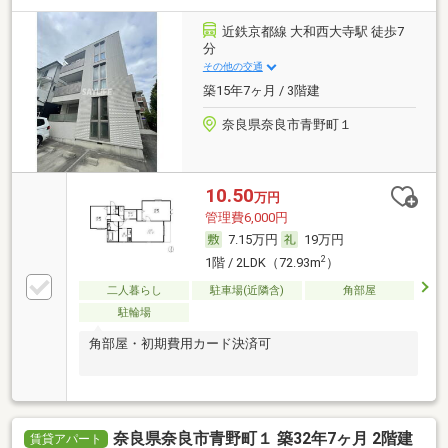
近鉄京都線 大和西大寺駅 徒歩7
分
その他の交通
築15年7ヶ月 / 3階建
奈良県奈良市青野町１
10.50
万円
管理費6,000円
7.15万円
19万円
2
1階 / 2LDK（72.93m
）
二人暮らし
駐車場(近隣含)
角部屋
駐輪場
角部屋・初期費用カード決済可
奈良県奈良市青野町１ 築32年7ヶ月 2階建
賃貸アパート