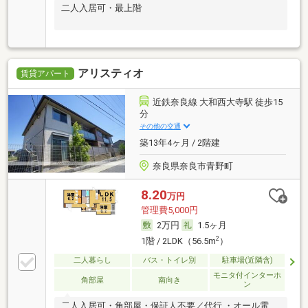
二人入居可・最上階
アリスティオ
賃貸アパート
近鉄奈良線 大和西大寺駅 徒歩15
分
その他の交通
築13年4ヶ月 / 2階建
奈良県奈良市青野町
8.20
万円
管理費5,000円
2万円
1.5ヶ月
2
1階 / 2LDK（56.5m
）
二人暮らし
バス・トイレ別
駐車場(近隣含)
モニタ付インターホ
角部屋
南向き
ン
二人入居可・角部屋・保証人不要／代行 ・オール電