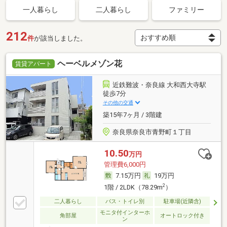
一人暮らし
二人暮らし
ファミリー
212
件
が該当しました。
ヘーベルメゾン花
賃貸アパート
近鉄難波・奈良線 大和西大寺駅
徒歩7分
その他の交通
築15年7ヶ月 / 3階建
奈良県奈良市青野町１丁目
10.50
万円
管理費6,000円
7.15万円
19万円
2
1階 / 2LDK（78.29m
）
二人暮らし
バス・トイレ別
駐車場(近隣含)
モニタ付インターホ
角部屋
オートロック付き
ン