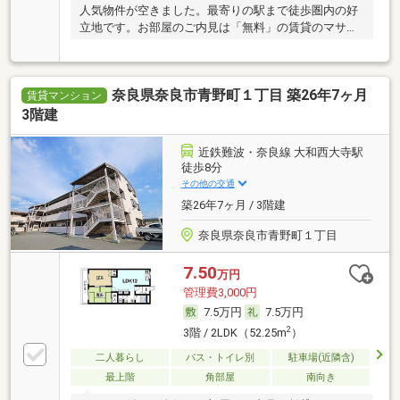
人気物件が空きました。最寄りの駅まで徒歩圏内の好
立地です。お部屋のご内見は「無料」の賃貸のマサキ
へ
奈良県奈良市青野町１丁目 築26年7ヶ月
賃貸マンション
3階建
近鉄難波・奈良線 大和西大寺駅
徒歩8分
その他の交通
築26年7ヶ月 / 3階建
奈良県奈良市青野町１丁目
7.50
万円
管理費3,000円
7.5万円
7.5万円
2
3階 / 2LDK（52.25m
）
二人暮らし
バス・トイレ別
駐車場(近隣含)
最上階
角部屋
南向き