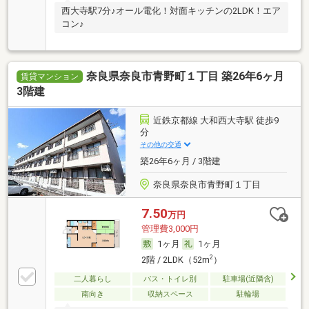
西大寺駅7分♪オール電化！対面キッチンの2LDK！エア
コン♪
奈良県奈良市青野町１丁目 築26年6ヶ月
賃貸マンション
3階建
近鉄京都線 大和西大寺駅 徒歩9
分
その他の交通
築26年6ヶ月 / 3階建
奈良県奈良市青野町１丁目
7.50
万円
管理費3,000円
1ヶ月
1ヶ月
2
2階 / 2LDK（52m
）
二人暮らし
バス・トイレ別
駐車場(近隣含)
南向き
収納スペース
駐輪場