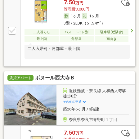
7.50
万円
管理費3,000円
1ヶ月
1ヶ月
2
3階 / 2LDK（51.57m
）
二人暮らし
バス・トイレ別
駐車場(近隣含)
最上階
角部屋
南向き
二人入居可・角部屋・最上階
ボヌール西大寺Ｂ
賃貸アパート
近鉄難波・奈良線 大和西大寺駅
徒歩8分
その他の交通
築26年6ヶ月 / 3階建
奈良県奈良市青野町１丁目
7.50
万円