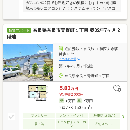
ガスコンロ3口でお料理好きの奥様におすすめ♪周辺環
境も良好♪ エアコン付き！システムキッチン（ガスコ
奈良県奈良市青野町１丁目 築32年7ヶ月 2
賃貸アパート
階建
近鉄難波・奈良線 大和西大寺駅
徒歩13分
その他の交通
築32年7ヶ月 / 2階建
奈良県奈良市青野町１丁目
5.80
万円
管理費2,000円
8万円
5万円
2
2階 / 3K（50.25m
）
ファミリー
バス・トイレ別
駐車場(近隣含)
モニタ付インターホ
最上階
収納スペース
ン