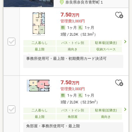
奈良県奈良市青野町１
7.50
万円
管理費3,000円
1ヶ月
1ヶ月
2
3階 / 2LDK（52.3m
）
二人暮らし
バス・トイレ別
駐車場(近隣含)
最上階
南向き
収納スペース
事務所使用可・最上階・初期費用カード決済可
7.50
万円
管理費3,000円
1ヶ月
1ヶ月
2
3階 / 2LDK（52.25m
）
二人暮らし
バス・トイレ別
駐車場(近隣含)
最上階
角部屋
南向き
角部屋・事務所使用可・最上階