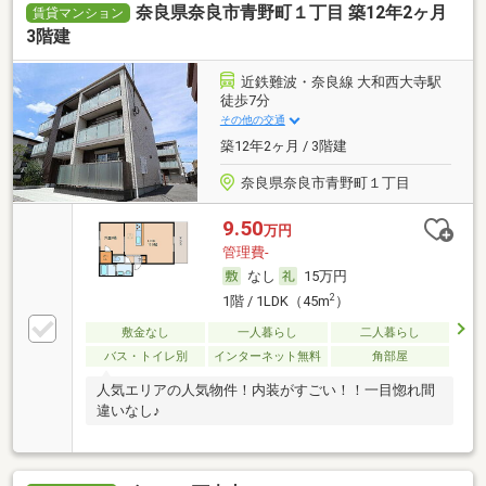
奈良県奈良市青野町１丁目 築12年2ヶ月
賃貸マンション
3階建
近鉄難波・奈良線 大和西大寺駅
徒歩7分
その他の交通
築12年2ヶ月 / 3階建
奈良県奈良市青野町１丁目
9.50
万円
管理費-
なし
15万円
2
1階 / 1LDK（45m
）
敷金なし
一人暮らし
二人暮らし
バス・トイレ別
インターネット無料
角部屋
人気エリアの人気物件！内装がすごい！！一目惚れ間
違いなし♪