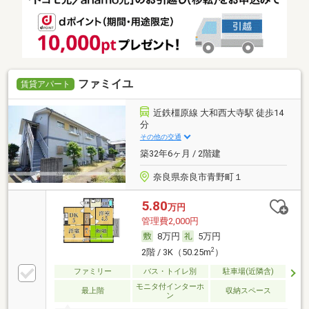
ファミイユ
賃貸アパート
近鉄橿原線 大和西大寺駅 徒歩14
分
その他の交通
築32年6ヶ月 / 2階建
奈良県奈良市青野町１
5.80
万円
管理費2,000円
8万円
5万円
2
2階 / 3K（50.25m
）
ファミリー
バス・トイレ別
駐車場(近隣含)
モニタ付インターホ
最上階
収納スペース
ン