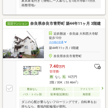
家具家電付きで身軽に一人暮らしを♪西大寺駅11分区
画整理地♪
奈良県奈良市青野町 築44年11ヶ月 3階建
賃貸マンション
近鉄難波・奈良線 大和西大寺駅
徒歩13分
その他の交通
築44年11ヶ月 / 3階建
奈良県奈良市青野町
7.40
万円
管理費-
なし
10万円
2
2階 / 3DK（53.46m
）
敷金なし
更新料なし
ファミリー
バス・トイレ別
駐車場(近隣含)
角部屋
ダニの心配が要らないフローリングです。自転車をお
持ちなら、敷地内駐輪場が便利。