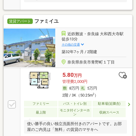
ファミイユ
賃貸アパート
近鉄難波・奈良線 大和西大寺駅
徒歩13分
その他の交通
築32年7ヶ月 / 2階建
奈良県奈良市青野町１丁目
5.80
万円
管理費2,000円
8万円
5万円
2
2階 / 3K（50.25m
）
ファミリー
バス・トイレ別
駐車場(近隣含)
モニタ付インターホ
最上階
収納スペース
ン
使い勝手の良い独立洗面所付きのアパートです。お部
屋のご内見は「無料」の賃貸のマサキへ