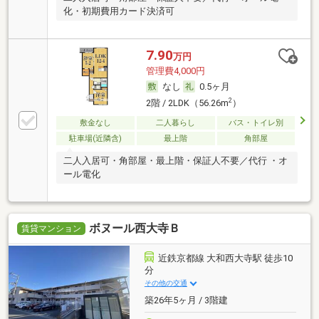
化・初期費用カード決済可
7.90
万円
管理費4,000円
なし
0.5ヶ月
2
2階 / 2LDK（56.26m
）
敷金なし
二人暮らし
バス・トイレ別
駐車場(近隣含)
最上階
角部屋
二人入居可・角部屋・最上階・保証人不要／代行 ・オ
ール電化
ボヌール西大寺Ｂ
賃貸マンション
近鉄京都線 大和西大寺駅 徒歩10
分
その他の交通
築26年5ヶ月 / 3階建