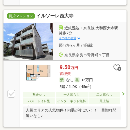
イルソーレ西大寺
賃貸マンション
近鉄難波・奈良線 大和西大寺駅
徒歩7分
その他の交通
築12年2ヶ月 / 3階建
奈良県奈良市青野町１丁目
9.50
万円
管理費-
なし
15万円
2
3階 / 1LDK（45m
）
敷金なし
一人暮らし
二人暮らし
バス・トイレ別
インターネット無料
最上階
人気エリアの人気物件！内装がすごい！！一目惚れ間
違いなし♪