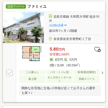
ファミィユ
賃貸アパート
近鉄京都線 大和西大寺駅 徒歩10
分
その他の交通
築32年7ヶ月 / 2階建
奈良県奈良市青野町１丁目
5.80
万円
管理費2,000円
8万円
5万円
2
2階 / 2LDK（50.25m
）
二人暮らし
バス・トイレ別
駐車場(近隣含)
モニタ付インターホ
最上階
収納スペース
ン
閑静な住宅地に立地♪小学校が近くてお子さんの通学
も楽々♪