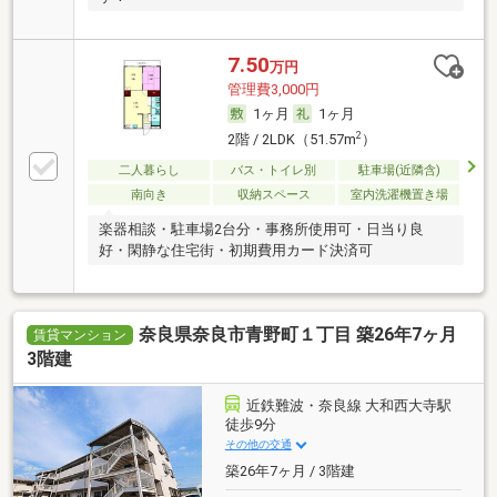
7.50
万円
管理費3,000円
1ヶ月
1ヶ月
2
2階 / 2LDK（51.57m
）
二人暮らし
バス・トイレ別
駐車場(近隣含)
南向き
収納スペース
室内洗濯機置き場
楽器相談・駐車場2台分・事務所使用可・日当り良
好・閑静な住宅街・初期費用カード決済可
奈良県奈良市青野町１丁目 築26年7ヶ月
賃貸マンション
3階建
近鉄難波・奈良線 大和西大寺駅
徒歩9分
その他の交通
築26年7ヶ月 / 3階建