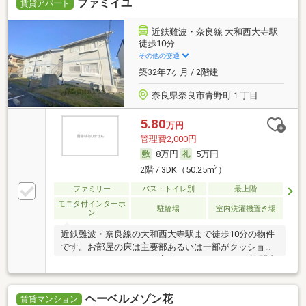
ファミイユ
賃貸アパート
近鉄難波・奈良線 大和西大寺駅
徒歩10分
その他の交通
築32年7ヶ月 / 2階建
奈良県奈良市青野町１丁目
5.80
万円
管理費2,000円
8万円
5万円
2
2階 / 3DK（50.25m
）
ファミリー
バス・トイレ別
最上階
モニタ付インターホ
駐輪場
室内洗濯機置き場
ン
近鉄難波・奈良線の大和西大寺駅まで徒歩10分の物件
です。お部屋の床は主要部あるいは一部がクッション
フロアとなっており、来客時にはTVドアホンで訪問者
の顔を確認する事ができます。
ヘーベルメゾン花
賃貸マンション