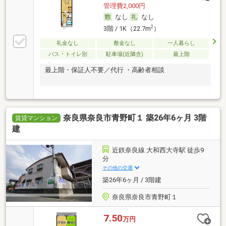
管理費2,000円
なし
なし
2
3階 / 1K（22.7m
）
礼金なし
敷金なし
一人暮らし
バス・トイレ別
駐車場(近隣含)
最上階
最上階・保証人不要／代行 ・高齢者相談
奈良県奈良市青野町１ 築26年6ヶ月 3階
賃貸マンション
建
近鉄奈良線 大和西大寺駅 徒歩9
分
その他の交通
築26年6ヶ月 / 3階建
奈良県奈良市青野町１
7.50
万円