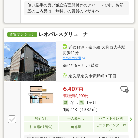
使い勝手の良い独立洗面所付きのアパートです。お部
屋のご内見は「無料」の賃貸のマサキへ
レオパレスグリューナー
賃貸マンション
近鉄難波・奈良線 大和西大寺駅
徒歩11分
その他の交通
築21年6ヶ月 / 2階建
奈良県奈良市青野町１丁目
6.40
万円
管理費5,500円
なし
1ヶ月
2
1階 / 1K（19.87m
）
敷金なし
一人暮らし
バス・トイレ別
モニタ付インターホ
駐車場(近隣含)
角部屋
ン