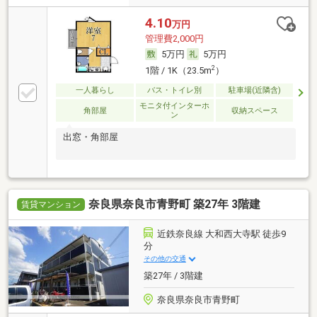
4.10
万円
管理費2,000円
5万円
5万円
2
1階 / 1K（23.5m
）
一人暮らし
バス・トイレ別
駐車場(近隣含)
モニタ付インターホ
角部屋
収納スペース
ン
出窓・角部屋
奈良県奈良市青野町 築27年 3階建
賃貸マンション
近鉄奈良線 大和西大寺駅 徒歩9
分
その他の交通
築27年 / 3階建
奈良県奈良市青野町