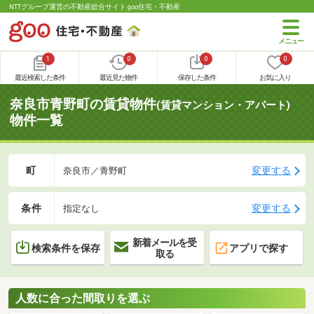
NTTグループ運営の不動産総合サイト goo住宅・不動産
1
0
0
0
最近検索した条件
最近見た物件
保存した条件
お気に入り
奈良市青野町の賃貸物件
(賃貸マンション・アパート)
物件一覧
町
変更する
奈良市／青野町
条件
変更する
指定なし
新着メールを受
検索条件を保存
アプリで探す
取る
人数に合った間取りを選ぶ