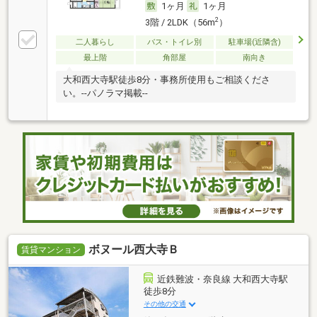
1ヶ月
1ヶ月
2
3階 / 2LDK（56m
）
二人暮らし
バス・トイレ別
駐車場(近隣含)
最上階
角部屋
南向き
大和西大寺駅徒歩8分・事務所使用もご相談くださ
い。--パノラマ掲載--
ボヌール西大寺Ｂ
賃貸マンション
近鉄難波・奈良線 大和西大寺駅
徒歩8分
その他の交通