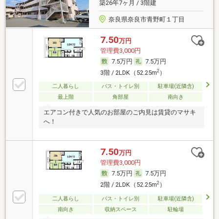
築26年7ヶ月 / 3階建
奈良県奈良市青野町１丁目
7.50
万円
管理費3,000円
7.5万円
7.5万円
2
3階 / 2LDK（52.25m
）
二人暮らし
バス・トイレ別
駐車場(近隣含)
最上階
角部屋
南向き
エアコン付きで人気のお部屋のご内見は賃貸のマサキ
へ！
7.50
万円
管理費3,000円
7.5万円
7.5万円
2
2階 / 2LDK（52.25m
）
二人暮らし
バス・トイレ別
駐車場(近隣含)
南向き
収納スペース
駐輪場