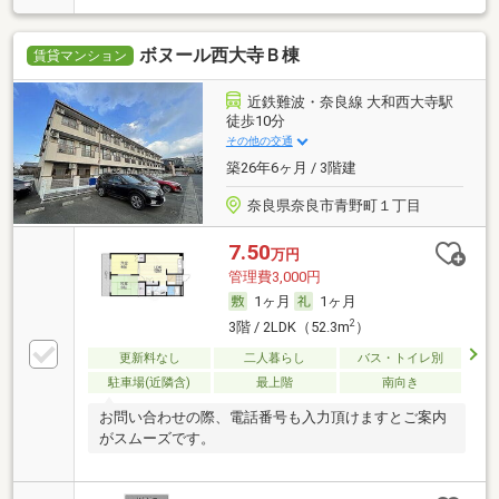
ボヌール西大寺Ｂ棟
賃貸マンション
近鉄難波・奈良線 大和西大寺駅
徒歩10分
その他の交通
築26年6ヶ月 / 3階建
奈良県奈良市青野町１丁目
7.50
万円
管理費3,000円
1ヶ月
1ヶ月
2
3階 / 2LDK（52.3m
）
更新料なし
二人暮らし
バス・トイレ別
駐車場(近隣含)
最上階
南向き
お問い合わせの際、電話番号も入力頂けますとご案内
がスムーズです。