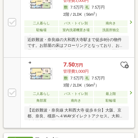
管理費3,000円
7.5万円
7.5万円
2
2階 / 2LDK（56m
）
二人暮らし
バス・トイレ別
南向き
駐輪場
室内洗濯機置き場
洗面所独立
近鉄難波・奈良線の大和西大寺駅まで徒歩8分の物件
です。お部屋の床はフローリングとなっており、お部
屋はおもな開口部が南方向に向いております。周辺に
はローソン 奈良西大寺南町店があり便利です。
7.50
万円
管理費3,000円
7.5万円
7.5万円
2
3階 / 2LDK（56m
）
二人暮らし
バス・トイレ別
最上階
角部屋
南向き
駐輪場
【近鉄難波・奈良線 大和西大寺 徒歩８分】大阪、京
都、奈良、橿原へ４WAYダイレクトアクセス。大和西
大寺駅南側は区画整備が進む益々便利になっていきま
す。３口ガスのシステムキッチン、エアコン、洗面台
など