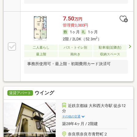
7.50
万円
管理費3,000円
1ヶ月
1ヶ月
2
2階 / 2LDK（52.3m
）
二人暮らし
バス・トイレ別
駐車場(近隣含)
最上階
南向き
収納スペース
事務所使用可・最上階・初期費用カード決済可
ウイング
賃貸アパート
近鉄京都線 大和西大寺駅 徒歩12
分
その他の交通
築28年4ヶ月 / 2階建
奈良県奈良市青野町２