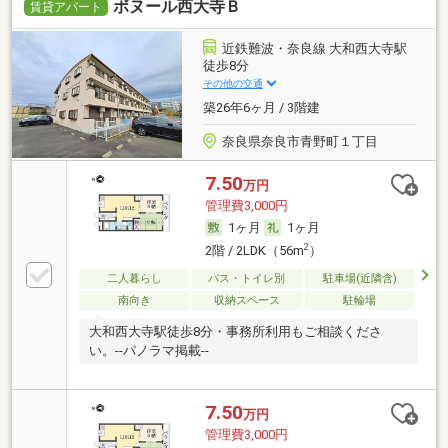
ボヌール西大寺Ｂ
賃貸アパート
近鉄難波・奈良線 大和西大寺駅
徒歩8分
その他の交通
築26年6ヶ月 / 3階建
奈良県奈良市青野町１丁目
7.50
万円
管理費3,000円
1ヶ月
1ヶ月
2
2階 / 2LDK（56m
）
二人暮らし
バス・トイレ別
駐車場(近隣含)
南向き
収納スペース
駐輪場
大和西大寺駅徒歩8分・事務所利用もご相談くださ
い。--パノラマ掲載--
7.50
万円
管理費3,000円