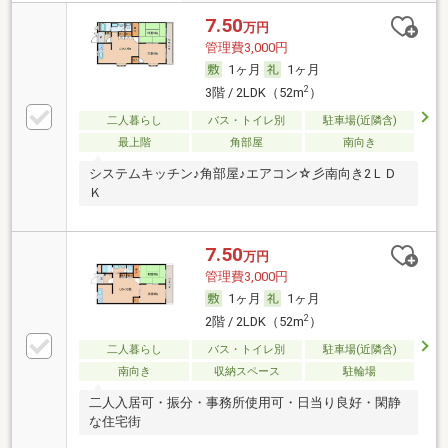
7.50
万円
管理費3,000円
1ヶ月
1ヶ月
2
3階 / 2LDK（52m
）
二人暮らし
バス・トイレ別
駐車場(近隣含)
最上階
角部屋
南向き
システムキッチン♪角部屋♪エアコン☆彡南向き2ＬＤ
Ｋ
7.50
万円
管理費3,000円
1ヶ月
1ヶ月
2
2階 / 2LDK（52m
）
二人暮らし
バス・トイレ別
駐車場(近隣含)
南向き
収納スペース
駐輪場
二人入居可・振分・事務所使用可・日当り良好・閑静
な住宅街