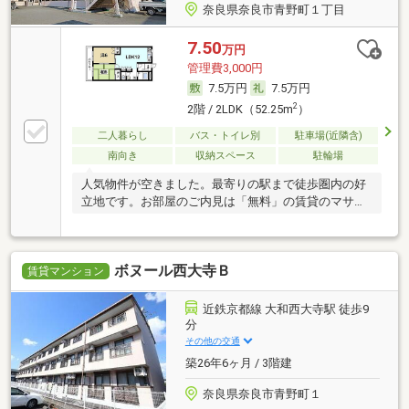
奈良県奈良市青野町１丁目
7.50
万円
管理費3,000円
7.5万円
7.5万円
2
2階 / 2LDK（52.25m
）
二人暮らし
バス・トイレ別
駐車場(近隣含)
南向き
収納スペース
駐輪場
人気物件が空きました。最寄りの駅まで徒歩圏内の好
立地です。お部屋のご内見は「無料」の賃貸のマサキ
へ
ボヌール西大寺Ｂ
賃貸マンション
近鉄京都線 大和西大寺駅 徒歩9
分
その他の交通
築26年6ヶ月 / 3階建
奈良県奈良市青野町１