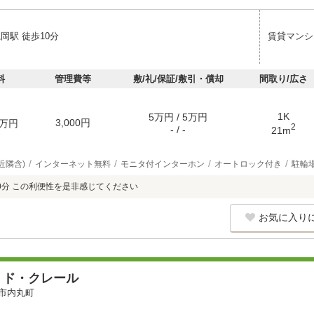
岡駅 徒歩10分
賃貸マンシ
料
管理費等
敷/礼/保証/敷引・償却
間取り/広さ
1K
5万円 / 5万円
3,000円
万円
2
- / -
21m
近隣含)
インターネット無料
モニタ付インターホン
オートロック付き
駐輪
0分 この利便性を是非感じてください
お気に入り
・ド・クレール
市内丸町