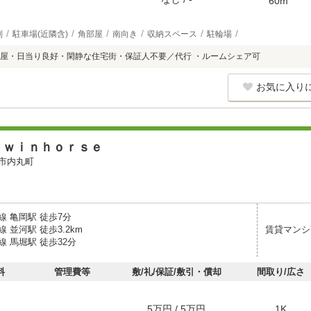
60m
別
駐車場(近隣含)
角部屋
南向き
収納スペース
駐輪場
屋・日当り良好・閑静な住宅街・保証人不要／代行 ・ルームシェア可
お気に入り
Ｔｗｉｎｈｏｒｓｅ
市内丸町
線 亀岡駅 徒歩7分
 並河駅 徒歩3.2km
賃貸マンシ
 馬堀駅 徒歩32分
料
管理費等
敷/礼/保証/敷引・償却
間取り/広さ
5万円 / 5万円
1K