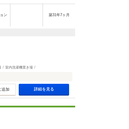
ョン
築31年7ヶ月
場
室内洗濯機置き場
詳細を見る
に追加