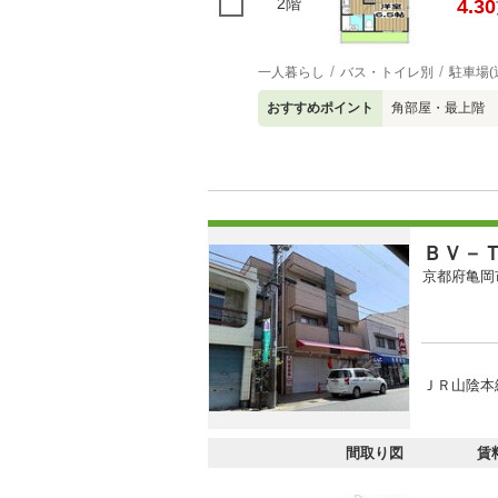
2階
4.30
一人暮らし
バス・トイレ別
駐車場(
おすすめポイント
角部屋・最上階
ＢＶ－
京都府亀岡
ＪＲ山陰本線
間取り図
賃