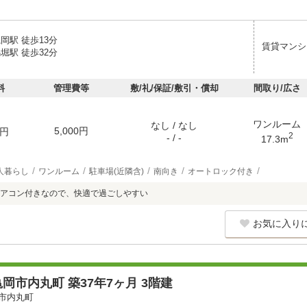
岡駅 徒歩13分
賃貸マンシ
堀駅 徒歩32分
料
管理費等
敷/礼/保証/敷引・償却
間取り/広さ
ワンルーム
なし / なし
5,000円
円
2
- / -
17.3m
人暮らし
ワンルーム
駐車場(近隣含)
南向き
オートロック付き
アコン付きなので、快適で過ごしやすい
お気に入り
岡市内丸町 築37年7ヶ月 3階建
市内丸町