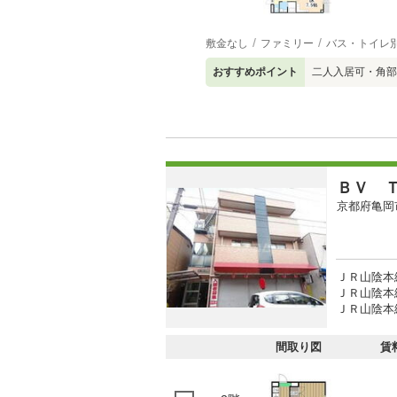
敷金なし
ファミリー
バス・トイレ
おすすめポイント
二人入居可・角部
ＢＶ 
京都府亀岡
ＪＲ山陰本
ＪＲ山陰本線
ＪＲ山陰本線
間取り図
賃