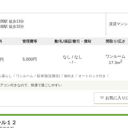
岡駅 徒歩13分
賃貸マンシ
堀駅 徒歩32分
料
管理費等
敷/礼/保証/敷引・償却
間取り/広さ
ワンルーム
なし / なし
5,000円
円
2
- / -
17.3m
人暮らし
ワンルーム
駐車場(近隣含)
南向き
オートロック付き
アコン付きなので、快適で過ごしやすい
お気に入り
ール１２