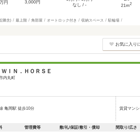
3,000円
万円
2
なし / -
21m
近隣含)
最上階
角部屋
オートロック付き
収納スペース
駐輪場
お気に入り
ＴＷＩＮ．ＨＯＲＳＥ
市内丸町
 亀岡駅 徒歩10分
賃貸マンシ
料
管理費等
敷/礼/保証/敷引・償却
間取り/広さ