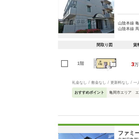
山陰本線 亀
山陰本線 馬
間取り図
賃
1階
3
万
礼金なし
敷金なし
更新料なし
一
おすすめポイント
亀岡市エリア エ
ファミ