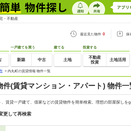
住宅・不動産
0
最近見た物件
保
一戸建てを買う
建てる
投資する
不動産
古
新築
中古
土地
土地活用
投資
市
>
内丸町の賃貸情報 物件一覧
件(賃貸マンション・アパート) 物件一
、賃貸一戸建て、借家などの賃貸物件を簡単検索。理想の部屋探しをg
変更して再検索