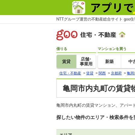
NTTグループ運営の不動産総合サイト goo
借りる
マンションを買う
店舗･
賃貸
新築
中
事業用
住宅・不動産
>
賃貸
>
関西
>
京都府
>
亀岡
亀岡市内丸町の賃貸物
亀岡市内丸町の賃貸マンション、アパート
探したい物件のエリア・検索条件を