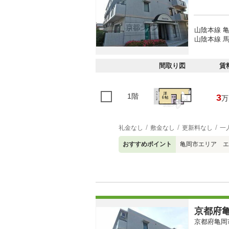
山陰本線 亀
山陰本線 馬
間取り図
賃
1階
3
万
礼金なし
敷金なし
更新料なし
一
おすすめポイント
亀岡市エリア エ
京都府亀
京都府亀岡