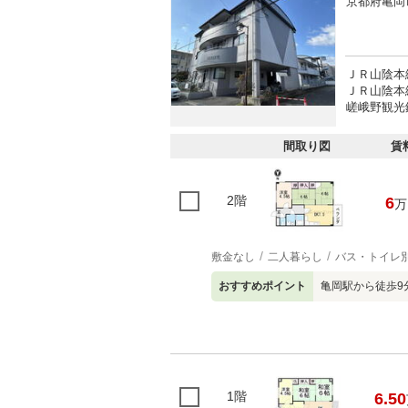
京都府亀岡
ＪＲ山陰本線
ＪＲ山陰本線
嵯峨野観光
間取り図
賃
2階
6
万
敷金なし
二人暮らし
バス・トイレ
おすすめポイント
亀岡駅から徒歩9分
1階
6.50