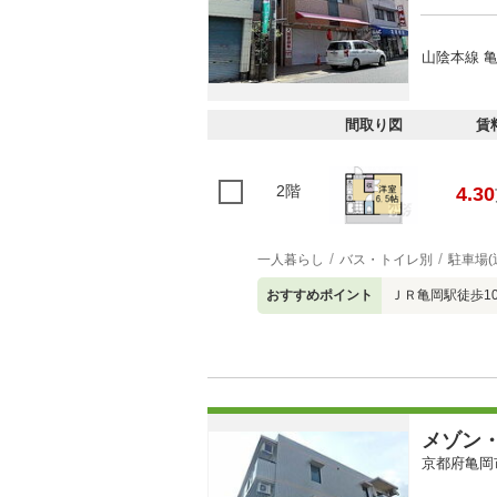
山陰本線 亀
間取り図
賃
2階
4.30
一人暮らし
バス・トイレ別
駐車場(
おすすめポイント
ＪＲ亀岡駅徒歩1
メゾン
京都府亀岡