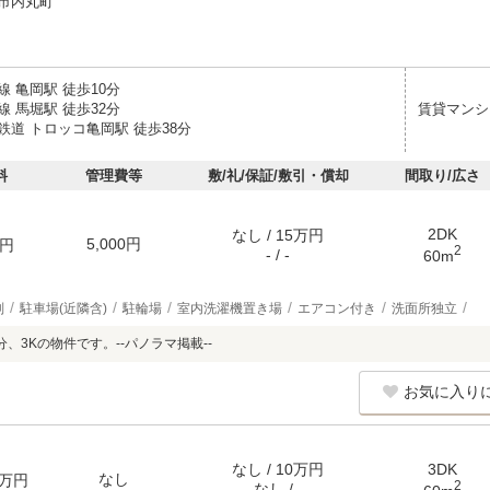
市内丸町
 亀岡駅 徒歩10分
 馬堀駅 徒歩32分
賃貸マンシ
鉄道 トロッコ亀岡駅 徒歩38分
料
管理費等
敷/礼/保証/敷引・償却
間取り/広さ
2DK
なし / 15万円
5,000円
円
2
- / -
60m
別
駐車場(近隣含)
駐輪場
室内洗濯機置き場
エアコン付き
洗面所独立
、3Kの物件です。--パノラマ掲載--
お気に入り
なし / 10万円
3DK
なし
万円
2
なし / -