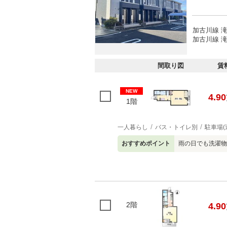
加古川線 滝
加古川線 滝
間取り図
賃
NEW
4.90
1階
一人暮らし
バス・トイレ別
駐車場(
おすすめポイント
雨の日でも洗濯物
2階
4.90