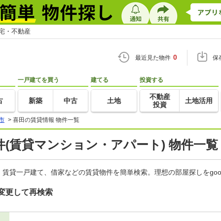
住宅・不動産
0
最近見た物件
保
一戸建てを買う
建てる
投資する
不動産
古
新築
中古
土地
土地活用
投資
市
>
喜田の賃貸情報 物件一覧
(賃貸マンション・アパート) 物件一覧
賃貸一戸建て、借家などの賃貸物件を簡単検索。理想の部屋探しをgo
変更して再検索