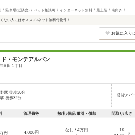
別
駐車場(近隣含)
ペット相談可
インターネット無料
最上階
南向き
くない人にはオススメ♪ネット無料付物件！
お気に入り
・ド・モンテアルバン
市喜田１丁目
野駅 徒歩30分
賃貸アパ
駅 徒歩32分
料
管理費等
敷/礼/保証/敷引・償却
間取り/広さ
1K
なし / 4万円
4,000円
万円
2