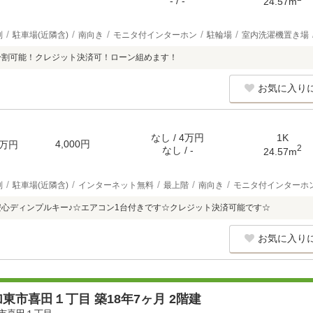
- / -
24.57m
別
駐車場(近隣含)
南向き
モニタ付インターホン
駐輪場
室内洗濯機置き場
分割可能！クレジット決済可！ローン組めます！
お気に入り
なし / 4万円
1K
4,000円
万円
2
なし / -
24.57m
別
駐車場(近隣含)
インターネット無料
最上階
南向き
モニタ付インターホ
安心ディンプルキー♪☆エアコン1台付きです☆クレジット決済可能です☆
お気に入り
東市喜田１丁目 築18年7ヶ月 2階建