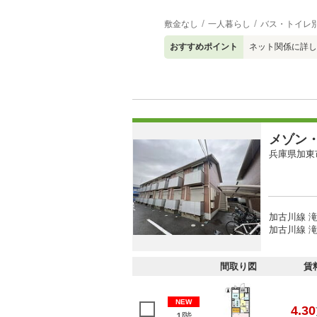
敷金なし
一人暮らし
バス・トイレ
おすすめポイント
ネット関係に詳し
メゾン
兵庫県加東
加古川線 滝
加古川線 滝
間取り図
賃
NEW
4.30
1階