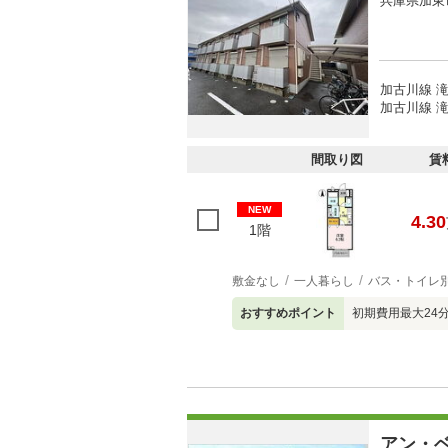
兵庫県加東
加古川線 滝
加古川線 滝
間取り図
賃
NEW
4.30
1階
敷金なし
一人暮らし
バス・トイレ
おすすめポイント
初期費用最大24
アン・