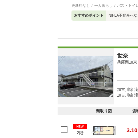
更新料なし
一人暮らし
バス・トイ
おすすめポイント
NIFLA不動産
世奈
兵庫県加東
加古川線 滝
加古川線 滝
間取り図
賃
NEW
3.10
2階