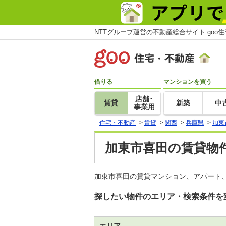
NTTグループ運営の不動産総合サイト goo
借りる
マンションを買う
店舗･
賃貸
新築
中
事業用
住宅・不動産
>
賃貸
>
関西
>
兵庫県
>
加東
加東市喜田の賃貸物件
加東市喜田の賃貸マンション、アパート、
探したい物件のエリア・検索条件を