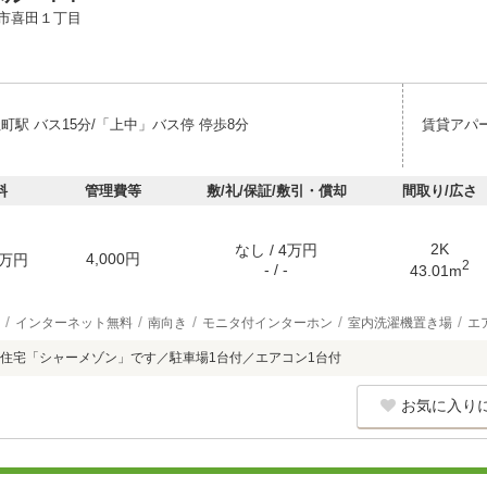
市喜田１丁目
町駅 バス15分/「上中」バス停 停歩8分
賃貸アパ
料
管理費等
敷/礼/保証/敷引・償却
間取り/広さ
2K
なし / 4万円
4,000円
万円
2
- / -
43.01m
インターネット無料
南向き
モニタ付インターホン
室内洗濯機置き場
エ
住宅「シャーメゾン」です／駐車場1台付／エアコン1台付
お気に入り