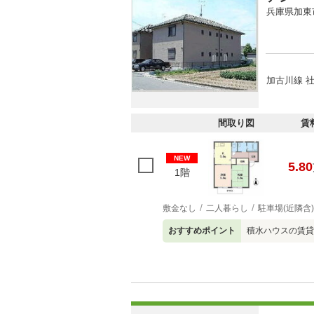
兵庫県加東
加古川線 社
間取り図
賃
NEW
5.80
1階
敷金なし
二人暮らし
駐車場(近隣含)
おすすめポイント
積水ハウスの賃貸