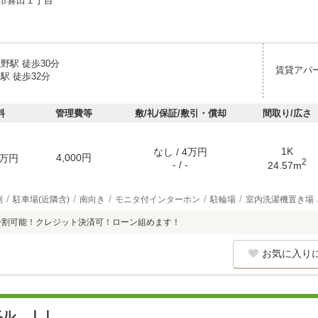
市喜田１丁目
野駅 徒歩30分
賃貸アパ
駅 徒歩32分
料
管理費等
敷/礼/保証/敷引・償却
間取り/広さ
1K
なし / 4万円
4,000円
万円
2
- / -
24.57m
別
駐車場(近隣含)
南向き
モニタ付インターホン
駐輪場
室内洗濯機置き場
分割可能！クレジット決済可！ローン組めます！
お気に入り
ベル ＩＩ