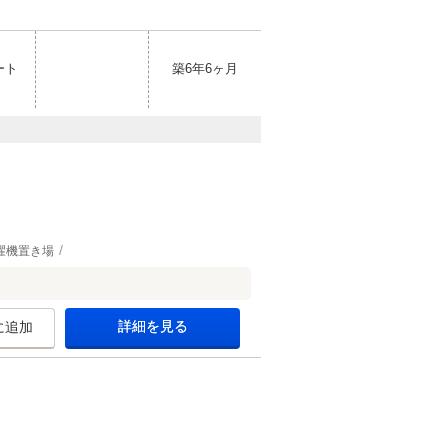
ート
築6年6ヶ月
濯機置き場
詳細を見る
に追加