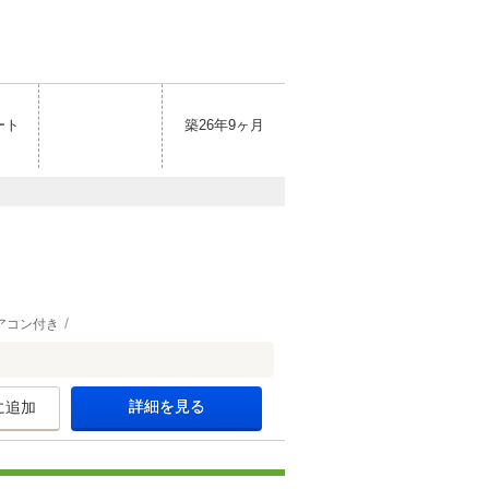
ート
築26年9ヶ月
アコン付き
詳細を見る
に追加