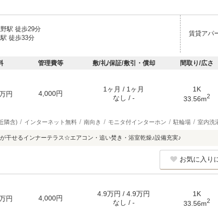
野駅 徒歩29分
賃貸アパ
駅 徒歩33分
料
管理費等
敷/礼/保証/敷引・償却
間取り/広さ
1ヶ月 / 1ヶ月
1K
4,000円
万円
2
なし / -
33.56m
近隣含)
インターネット無料
南向き
モニタ付インターホン
駐輪場
室内洗
が干せるインナーテラス☆エアコン・追い焚き・浴室乾燥♪設備充実♪
お気に入り
4.9万円 / 4.9万円
1K
4,000円
万円
2
なし / -
33.56m