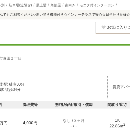
レ別
駐車場(近隣含)
最上階
角部屋
南向き
モニタ付インターホン
へなんでもご相談ください♪追い焚き機能付き☆インナーテラスで安心☆日当たり良好☆
お気に入り
市喜田２丁目
野駅 徒歩30分
賃貸アパ
駅 徒歩34分
料
管理費等
敷/礼/保証/敷引・償却
間取り/広さ
1K
なし / 2ヶ月
4,000円
万円
2
- / -
22.86m