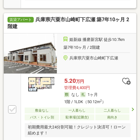
兵庫県宍粟市山崎町下広瀬 築7年10ヶ月 2
賃貸アパート
階建
姫新線 播磨新宮駅 徒歩10.7km
築7年10ヶ月 / 2階建
兵庫県宍粟市山崎町下広瀬
5.20
万円
管理費4,400円
なし
1ヶ月
2
1階 / 1LDK（50.12m
）
敷金なし
一人暮らし
二人暮らし
バス・トイレ別
駐車場(近隣含)
南向き
初期費用最大24分割可能！クレジット決済可！ローン
組めます！