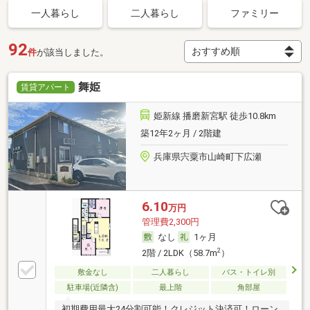
一人暮らし
二人暮らし
ファミリー
92
件
が該当しました。
舞姫
賃貸アパート
姫新線 播磨新宮駅 徒歩10.8km
築12年2ヶ月 / 2階建
兵庫県宍粟市山崎町下広瀬
6.10
万円
管理費2,300円
なし
1ヶ月
2
2階 / 2LDK（58.7m
）
敷金なし
二人暮らし
バス・トイレ別
駐車場(近隣含)
最上階
角部屋
初期費用最大24分割可能！クレジット決済可！ローン