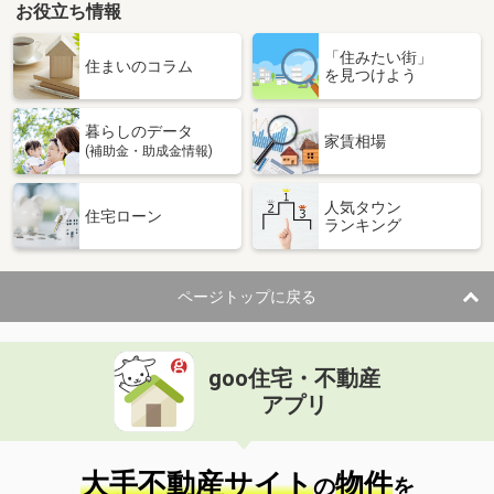
お役立ち情報
「住みたい街」
住まいのコラム
を見つけよう
暮らしのデータ
家賃相場
(補助金・助成金情報)
人気タウン
住宅ローン
ランキング
ページトップに戻る
goo住宅・不動産
アプリ
大手不動産サイト
物件
の
を