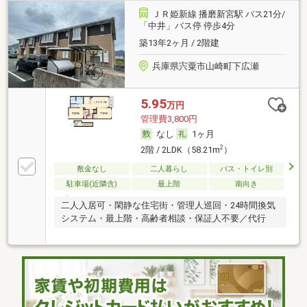
ＪＲ姫新線 播磨新宮駅 バス21分/
「中井」バス停 停歩4分
築13年2ヶ月 / 2階建
兵庫県宍粟市山崎町下広瀬
5.95
万円
管理費3,800円
なし
1ヶ月
2
2階 / 2LDK（58.21m
）
敷金なし
二人暮らし
バス・トイレ別
駐車場(近隣含)
最上階
南向き
二人入居可・閑静な住宅街・管理人巡回・24時間換気
システム・最上階・高齢者相談・保証人不要／代行