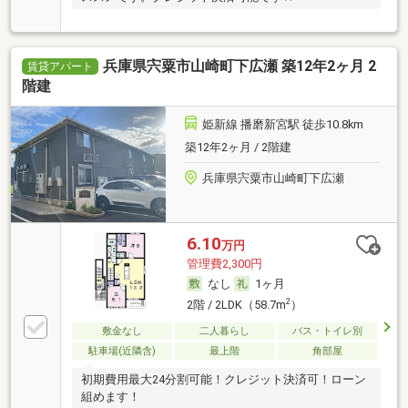
兵庫県宍粟市山崎町下広瀬 築12年2ヶ月 2
賃貸アパート
階建
姫新線 播磨新宮駅 徒歩10.8km
築12年2ヶ月 / 2階建
兵庫県宍粟市山崎町下広瀬
6.10
万円
管理費2,300円
なし
1ヶ月
2
2階 / 2LDK（58.7m
）
敷金なし
二人暮らし
バス・トイレ別
駐車場(近隣含)
最上階
角部屋
初期費用最大24分割可能！クレジット決済可！ローン
組めます！