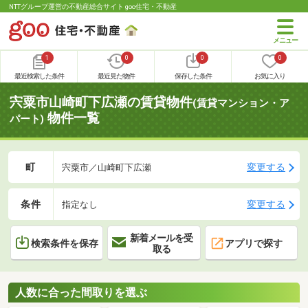
NTTグループ運営の不動産総合サイト goo住宅・不動産
1
0
0
0
最近検索した条件
最近見た物件
保存した条件
お気に入り
宍粟市山崎町下広瀬の賃貸物件
(賃貸マンション・ア
物件一覧
パート)
町
変更する
宍粟市／山崎町下広瀬
条件
変更する
指定なし
新着メールを受
検索条件を保存
アプリで探す
取る
人数に合った間取りを選ぶ