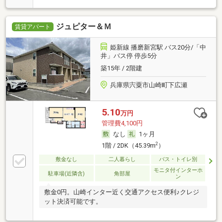
ジュピター＆Ｍ
賃貸アパート
姫新線 播磨新宮駅 バス20分/「中
井」バス停 停歩5分
築15年 / 2階建
兵庫県宍粟市山崎町下広瀬
5.10
万円
管理費4,100円
なし
1ヶ月
2
1階 / 2DK（45.39m
）
敷金なし
二人暮らし
バス・トイレ別
モニタ付インターホ
駐車場(近隣含)
角部屋
ン
敷金0円。山崎インター近く交通アクセス便利♪クレジ
ット決済可能です。