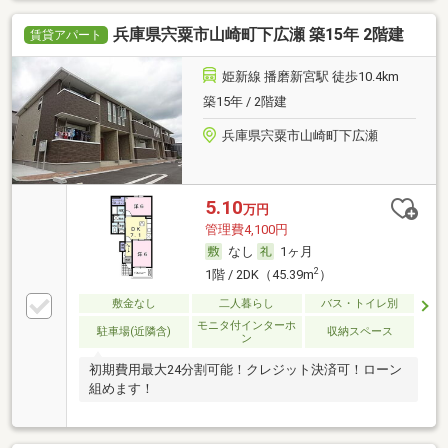
兵庫県宍粟市山崎町下広瀬 築15年 2階建
賃貸アパート
姫新線 播磨新宮駅 徒歩10.4km
築15年 / 2階建
兵庫県宍粟市山崎町下広瀬
5.10
万円
管理費4,100円
なし
1ヶ月
2
1階 / 2DK（45.39m
）
敷金なし
二人暮らし
バス・トイレ別
モニタ付インターホ
駐車場(近隣含)
収納スペース
ン
初期費用最大24分割可能！クレジット決済可！ローン
組めます！