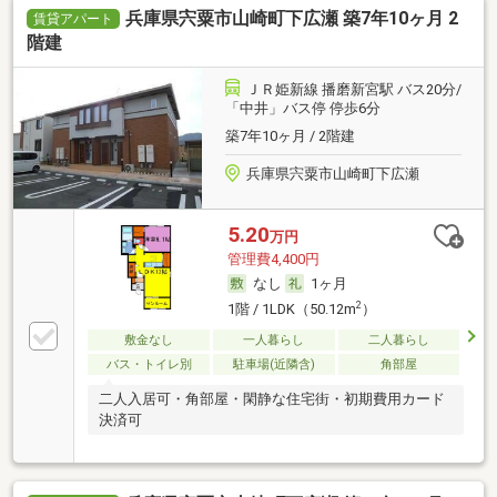
兵庫県宍粟市山崎町下広瀬 築7年10ヶ月 2
賃貸アパート
階建
ＪＲ姫新線 播磨新宮駅 バス20分/
「中井」バス停 停歩6分
築7年10ヶ月 / 2階建
兵庫県宍粟市山崎町下広瀬
5.20
万円
管理費4,400円
なし
1ヶ月
2
1階 / 1LDK（50.12m
）
敷金なし
一人暮らし
二人暮らし
バス・トイレ別
駐車場(近隣含)
角部屋
二人入居可・角部屋・閑静な住宅街・初期費用カード
決済可