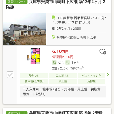
兵庫県宍粟市山崎町下広瀬 築12年2ヶ月 2
賃貸アパート
階建
ＪＲ姫新線 播磨新宮駅 バス18分/
「北中井」バス停 停歩5分
築12年2ヶ月 / 2階建
兵庫県宍粟市山崎町下広瀬
6.10
万円
管理費2,300円
なし
1ヶ月
2
2階 / 2LDK（58.07m
）
敷金なし
二人暮らし
バス・トイレ別
駐車場(近隣含)
最上階
角部屋
二人入居可・駐車場2台分・角部屋・最上階・初期費
用カード決済可
兵庫県宍粟市山崎町下広瀬 築15年 2階建
賃貸アパート