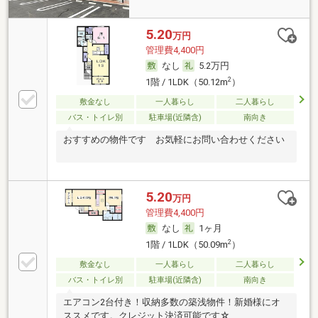
5.20
万円
管理費4,400円
なし
5.2万円
2
1階 / 1LDK（50.12m
）
敷金なし
一人暮らし
二人暮らし
バス・トイレ別
駐車場(近隣含)
南向き
おすすめの物件です お気軽にお問い合わせください
5.20
万円
管理費4,400円
なし
1ヶ月
2
1階 / 1LDK（50.09m
）
敷金なし
一人暮らし
二人暮らし
バス・トイレ別
駐車場(近隣含)
南向き
エアコン2台付き！収納多数の築浅物件！新婚様にオ
ススメです。クレジット決済可能です☆