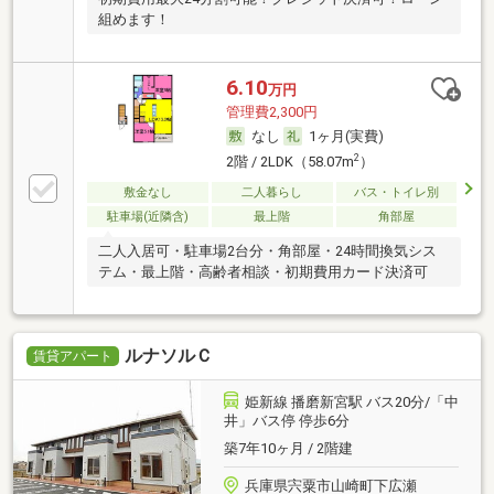
組めます！
6.10
万円
管理費2,300円
なし
1ヶ月(実費)
2
2階 / 2LDK（58.07m
）
敷金なし
二人暮らし
バス・トイレ別
駐車場(近隣含)
最上階
角部屋
二人入居可・駐車場2台分・角部屋・24時間換気シス
テム・最上階・高齢者相談・初期費用カード決済可
ルナソルＣ
賃貸アパート
姫新線 播磨新宮駅 バス20分/「中
井」バス停 停歩6分
築7年10ヶ月 / 2階建
兵庫県宍粟市山崎町下広瀬