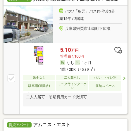
バス/「船元」バス停 停歩3分
築15年 / 2階建
兵庫県宍粟市山崎町下広瀬
5.10
万円
管理費4,100円
なし
1ヶ月
2
1階 / 2DK（45.39m
）
敷金なし
二人暮らし
バス・トイレ別
モニタ付インターホ
駐車場(近隣含)
収納スペース
ン
二人入居可・初期費用カード決済可
アムニス・エスト
賃貸アパート