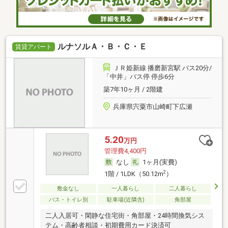
ルナソルＡ・Ｂ・Ｃ・Ｅ
賃貸アパート
ＪＲ姫新線 播磨新宮駅 バス20分/
「中井」バス停 停歩6分
築7年10ヶ月 / 2階建
兵庫県宍粟市山崎町下広瀬
5.20
万円
管理費4,400円
なし
1ヶ月(実費)
2
1階 / 1LDK（50.12m
）
敷金なし
一人暮らし
二人暮らし
バス・トイレ別
駐車場(近隣含)
角部屋
二人入居可・閑静な住宅街・角部屋・24時間換気シス
テム・高齢者相談・初期費用カード決済可