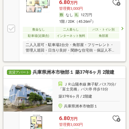
6.80
万円
管理費3,000円
なし
12万円
2
1階 / 2DK（45.26m
）
敷金なし
二人暮らし
バス・トイレ別
駐車場(近隣含)
インターネット無料
角部屋
二人入居可・駐車場2台分・角部屋・フリーレント・
管理人巡回・日当り良好・閑静な住宅街・保証人不要
／代行 ・初期費用カード決済可
兵庫県洲本市物部１ 築37年6ヶ月 2階建
賃貸アパート
ＪＲ山陽本線 舞子駅 バス73分/
「富士見橋」バス停 停歩13分
築37年6ヶ月 / 2階建
兵庫県洲本市物部１
6.80
万円
管理費3,000円