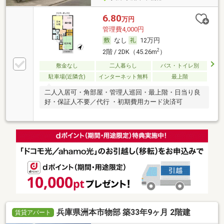
6.80
万円
管理費4,000円
なし
12万円
2
2階 / 2DK（45.26m
）
敷金なし
二人暮らし
バス・トイレ別
駐車場(近隣含)
インターネット無料
最上階
二人入居可・角部屋・管理人巡回・最上階・日当り良
好・保証人不要／代行 ・初期費用カード決済可
兵庫県洲本市物部 築33年9ヶ月 2階建
賃貸アパート