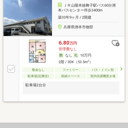
ＪＲ山陽本線舞子駅バス60分洲
本バスセンター停歩3400m
築33年9ヶ月 / 2階建
兵庫県洲本市物部
6.80
万円
管理費なし
なし
10万円
2
2階 / 3DK（53.5m
）
敷金なし
ファミリー
バス・トイレ別
駐車場(近隣含)
収納スペース
室内洗濯機置き場
駐車場2台分