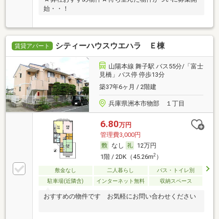
始・・！
シティーハウスウエハラ Ｅ棟
賃貸アパート
山陽本線 舞子駅 バス55分/「富士
見橋」バス停 停歩13分
築37年6ヶ月 / 2階建
兵庫県洲本市物部 １丁目
6.80
万円
管理費3,000円
なし
12万円
2
1階 / 2DK（45.26m
）
敷金なし
二人暮らし
バス・トイレ別
駐車場(近隣含)
インターネット無料
収納スペース
おすすめの物件です お気軽にお問い合わせください