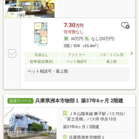
7.30
万円
管理費なし
30万円
なし(20万円)
2
3階 / 3DK（65.4m
）
礼金なし
ファミリー
バス・トイレ別
駐車場(近隣含)
ペット相談可
最上階
ペット相談可・最上階
兵庫県洲本市物部１ 築37年6ヶ月 2階建
賃貸アパート
ＪＲ山陽本線 舞子駅 バス73分/
「富士見橋」バス停 停歩13分
築37年6ヶ月 / 2階建
兵庫県洲本市物部１