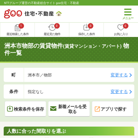
NTTグループ運営の不動産総合サイト goo住宅・不動産
1
0
0
0
最近検索した条件
最近見た物件
保存した条件
お気に入り
洲本市物部の賃貸物件
物
(賃貸マンション・アパート)
件一覧
町
変更する
洲本市／物部
条件
変更する
指定なし
新着メールを受
検索条件を保存
アプリで探す
取る
人数に合った間取りを選ぶ