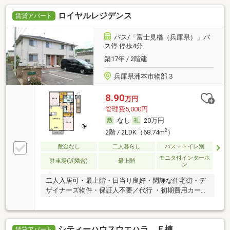
ロイヤルレジデンス
賃貸アパート
バス/「富士見橋（兵庫県）」バ
ス停 停歩4分
築17年 / 2階建
兵庫県洲本市物部３
8.90
万円
管理費5,000円
なし
20万円
2
2階 / 2LDK（68.74m
）
敷金なし
二人暮らし
バス・トイレ別
モニタ付インターホ
駐車場(近隣含)
最上階
ン
二人入居可・最上階・日当り良好・閑静な住宅街・デ
ザイナーズ物件・保証人不要／代行 ・初期費用カード
決済可・家賃カード決済可
シティーハウスウエハラ Ｆ棟
賃貸アパート