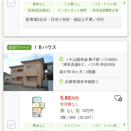
敷金なし
二人暮らし
バス・トイレ別
駐車場(近隣含)
インターネット無料
室内洗濯機置き場
駐車場2台分・日当り良好・保証人不要／代行
ＩＢハウス
賃貸アパート
ＪＲ山陽本線 舞子駅 バス60分/
「洲本高速B.C」バス停 停歩30分
築31年10ヶ月 / 2階建
兵庫県洲本市物部１
5.80
万円
管理費なし
なし
10万円
2
2階 / 3DK（52.2m
）
敷金なし
ファミリー
バス・トイレ別