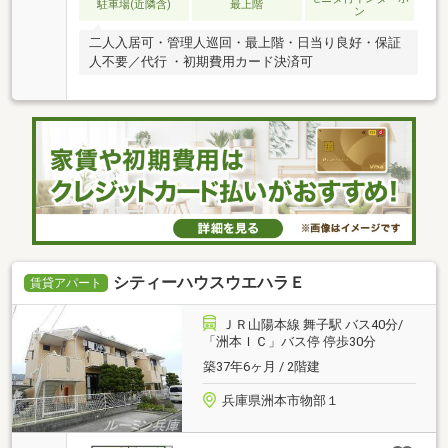
駐車場(近隣含)
最上階
ン
二人入居可・管理人巡回・最上階・日当り良好・保証
人不要／代行 ・初期費用カード決済可
シティーハウスウエハラＥ
賃貸アパート
ＪＲ山陽本線 舞子駅 バス40分/
「洲本ＩＣ」バス停 停歩30分
築37年6ヶ月 / 2階建
兵庫県洲本市物部１