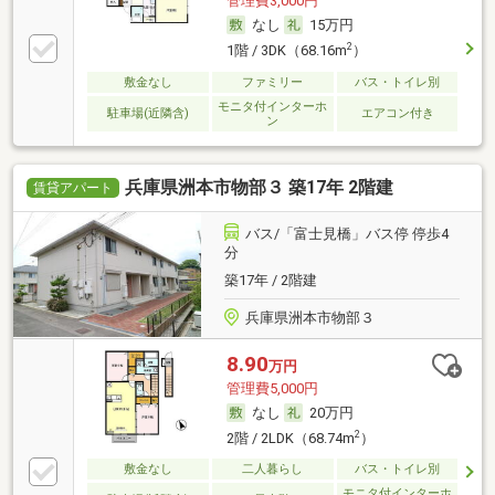
管理費3,000円
なし
15万円
2
1階 / 3DK（68.16m
）
敷金なし
ファミリー
バス・トイレ別
モニタ付インターホ
駐車場(近隣含)
エアコン付き
ン
兵庫県洲本市物部３ 築17年 2階建
賃貸アパート
バス/「富士見橋」バス停 停歩4
分
築17年 / 2階建
兵庫県洲本市物部３
8.90
万円
管理費5,000円
なし
20万円
2
2階 / 2LDK（68.74m
）
敷金なし
二人暮らし
バス・トイレ別
モニタ付インターホ