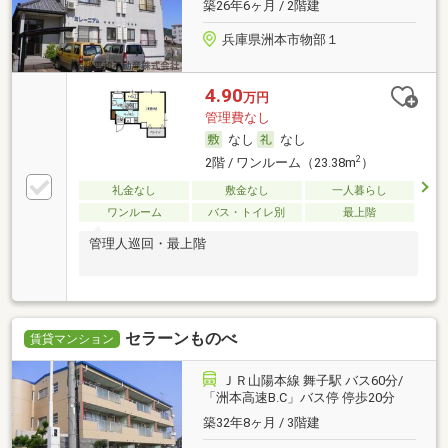
築26年6ヶ月 / 2階建
兵庫県洲本市物部１
4.90
万円
管理費なし
なし
なし
2
2階 / ワンルーム（23.38m
）
礼金なし
敷金なし
一人暮らし
ワンルーム
バス・トイレ別
最上階
管理人巡回・最上階
セラーンものべ
賃貸マンション
ＪＲ山陽本線 舞子駅 バス60分/
「洲本高速B.C」バス停 停歩20分
築32年8ヶ月 / 3階建