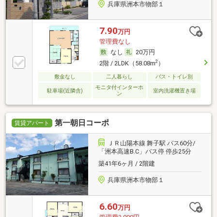
兵庫県洲本市物部１
7.90
万円
管理費なし
なし
20万円
2
2階 / 2LDK（58.08m
）
敷金なし
二人暮らし
バス・トイレ別
モニタ付インターホ
駐車場(近隣含)
室内洗濯機置き場
ン
第一朝日コーポ
賃貸アパート
ＪＲ山陽本線 舞子駅 バス60分/
「洲本高速B.C」バス停 停歩25分
築41年6ヶ月 / 2階建
兵庫県洲本市物部１
6.60
万円