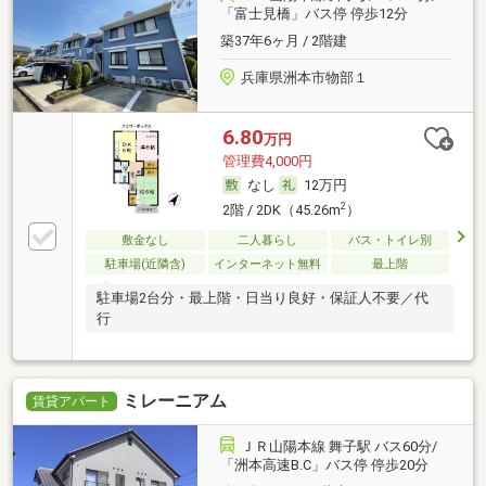
「富士見橋」バス停 停歩12分
築37年6ヶ月 / 2階建
兵庫県洲本市物部１
6.80
万円
管理費4,000円
なし
12万円
2
2階 / 2DK（45.26m
）
敷金なし
二人暮らし
バス・トイレ別
駐車場(近隣含)
インターネット無料
最上階
駐車場2台分・最上階・日当り良好・保証人不要／代
行
ミレーニアム
賃貸アパート
ＪＲ山陽本線 舞子駅 バス60分/
「洲本高速B.C」バス停 停歩20分