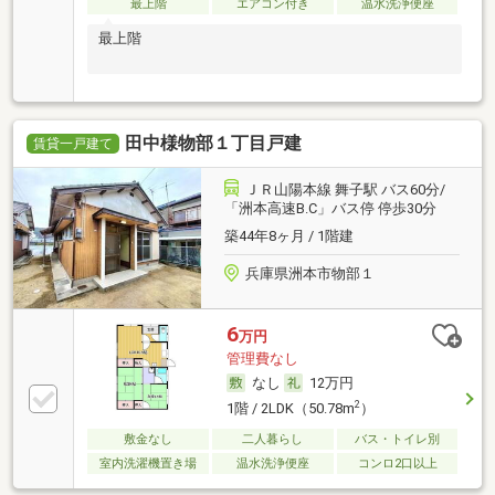
最上階
エアコン付き
温水洗浄便座
最上階
田中様物部１丁目戸建
賃貸一戸建て
ＪＲ山陽本線 舞子駅 バス60分/
「洲本高速B.C」バス停 停歩30分
築44年8ヶ月 / 1階建
兵庫県洲本市物部１
6
万円
管理費なし
なし
12万円
2
1階 / 2LDK（50.78m
）
敷金なし
二人暮らし
バス・トイレ別
室内洗濯機置き場
温水洗浄便座
コンロ2口以上