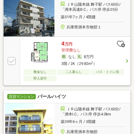
ＪＲ山陽本線 舞子駅 バス60分/
「洲本高速B.C」バス停 停歩25分
築51年7ヶ月 / 4階建
兵庫県洲本市物部１
4
万円
管理費なし
なし
8万円
2
3階 / 2K（29.82m
）
敷金なし
二人暮らし
バス・トイレ別
即入居可
パールハイツ
賃貸マンション
ＪＲ山陽本線 舞子駅 バス60分/
「洲本I.C」バス停 停歩4.0km
築39年6ヶ月 / 3階建
兵庫県洲本市物部