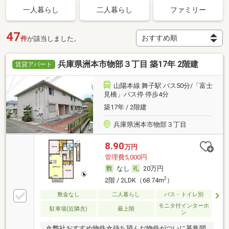
一人暮らし
二人暮らし
ファミリー
47
件
が該当しました。
兵庫県洲本市物部３丁目 築17年 2階建
賃貸アパート
山陽本線 舞子駅 バス50分/「富士
見橋」バス停 停歩4分
築17年 / 2階建
兵庫県洲本市物部３丁目
8.90
万円
管理費5,000円
なし
20万円
2
2階 / 2LDK（68.74m
）
敷金なし
二人暮らし
バス・トイレ別
モニタ付インターホ
駐車場(近隣含)
最上階
ン
☆弊社おすすめ物件☆待ち望んだ物件がついに募集開