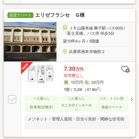
エリゼフランセ Ｇ棟
賃貸アパート
ＪＲ山陽本線 舞子駅 バス60分/
「富士見橋」バス停 停歩5分
築10年6ヶ月 / 3階建
兵庫県洲本市物部２
7.30
万円
管理費なし
10万円
20万円
2
1階 / 1LDK（47.8m
）
一人暮らし
二人暮らし
バス・トイレ別
モニタ付インターホ
駐車場(近隣含)
収納スペース
ン
メゾネット・管理人巡回・日当り良好・閑静な住宅街