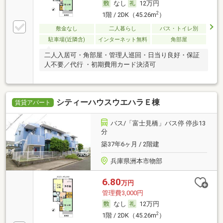
なし
12万円
2
1階 / 2DK（45.26m
）
敷金なし
二人暮らし
バス・トイレ別
駐車場(近隣含)
インターネット無料
角部屋
二人入居可・角部屋・管理人巡回・日当り良好・保証
人不要／代行 ・初期費用カード決済可
シティーハウスウエハラＥ棟
賃貸アパート
バス/「富士見橋」バス停 停歩13
分
築37年6ヶ月 / 2階建
兵庫県洲本市物部
6.80
万円
管理費3,000円
なし
12万円
2
1階 / 2DK（45.26m
）