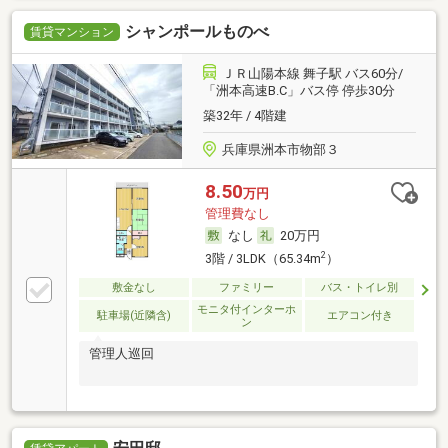
シャンポールものべ
賃貸マンション
ＪＲ山陽本線 舞子駅 バス60分/
「洲本高速B.C」バス停 停歩30分
築32年 / 4階建
兵庫県洲本市物部３
8.50
万円
管理費なし
なし
20万円
2
3階 / 3LDK（65.34m
）
敷金なし
ファミリー
バス・トイレ別
モニタ付インターホ
駐車場(近隣含)
エアコン付き
ン
管理人巡回