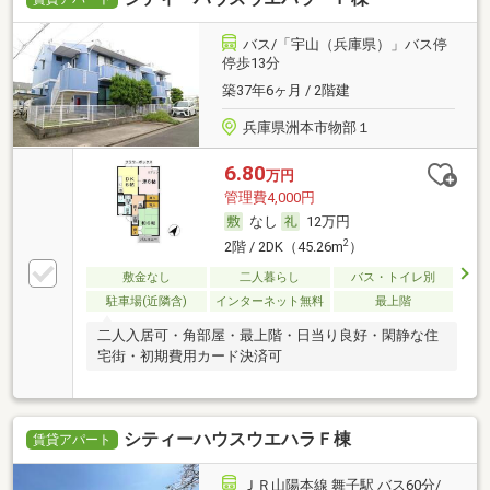
バス/「宇山（兵庫県）」バス停
停歩13分
築37年6ヶ月 / 2階建
兵庫県洲本市物部１
6.80
万円
管理費4,000円
なし
12万円
2
2階 / 2DK（45.26m
）
敷金なし
二人暮らし
バス・トイレ別
駐車場(近隣含)
インターネット無料
最上階
二人入居可・角部屋・最上階・日当り良好・閑静な住
宅街・初期費用カード決済可
シティーハウスウエハラＦ棟
賃貸アパート
ＪＲ山陽本線 舞子駅 バス60分/