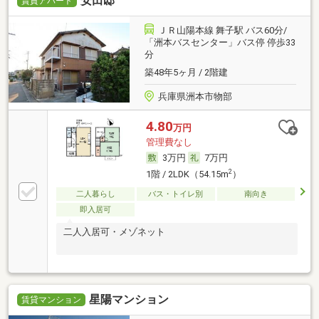
安田邸
賃貸アパート
ＪＲ山陽本線 舞子駅 バス60分/
「洲本バスセンター」バス停 停歩33
分
築48年5ヶ月 / 2階建
兵庫県洲本市物部
4.80
万円
管理費なし
3万円
7万円
2
1階 / 2LDK（54.15m
）
二人暮らし
バス・トイレ別
南向き
即入居可
二人入居可・メゾネット
星陽マンション
賃貸マンション