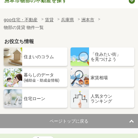
洲本市物部の不動産を探す
goo住宅・不動産
賃貸
兵庫県
洲本市
物部の賃貸 物件一覧
お役立ち情報
「住みたい街」
住まいのコラム
を見つけよう
暮らしのデータ
家賃相場
(補助金・助成金情報)
人気タウン
住宅ローン
ランキング
ページトップに戻る