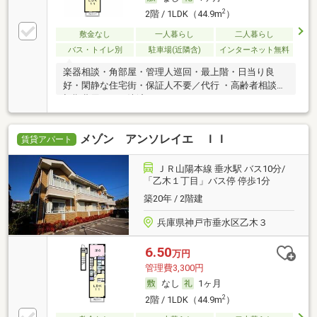
2
2階 / 1LDK（44.9m
）
敷金なし
一人暮らし
二人暮らし
バス・トイレ別
駐車場(近隣含)
インターネット無料
楽器相談・角部屋・管理人巡回・最上階・日当り良
好・閑静な住宅街・保証人不要／代行 ・高齢者相談・
初期費用カード決済可
メゾン アンソレイエ ＩＩ
賃貸アパート
ＪＲ山陽本線 垂水駅 バス10分/
「乙木１丁目」バス停 停歩1分
築20年 / 2階建
兵庫県神戸市垂水区乙木３
6.50
万円
管理費3,300円
なし
1ヶ月
2
2階 / 1LDK（44.9m
）