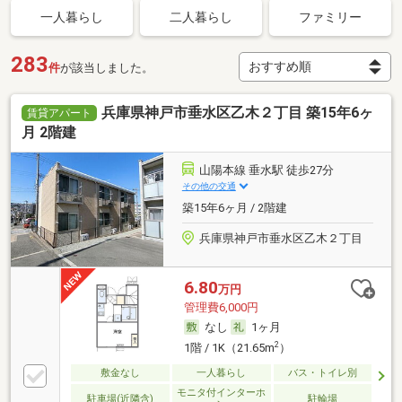
一人暮らし
二人暮らし
ファミリー
283
件
が該当しました。
兵庫県神戸市垂水区乙木２丁目 築15年6ヶ
賃貸アパート
月 2階建
山陽本線 垂水駅 徒歩27分
その他の交通
築15年6ヶ月 / 2階建
兵庫県神戸市垂水区乙木２丁目
6.80
万円
管理費6,000円
なし
1ヶ月
2
1階 / 1K（21.65m
）
敷金なし
一人暮らし
バス・トイレ別
モニタ付インターホ
駐車場(近隣含)
駐輪場