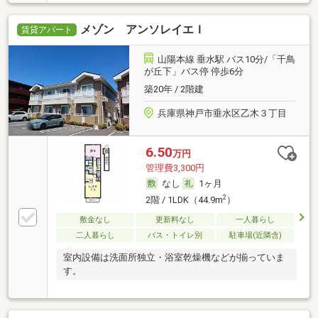
メゾン アンソレイエＩ
賃貸アパート
山陽本線 垂水駅 バス10分/「千鳥
が丘下」バス停 停歩6分
築20年 / 2階建
兵庫県神戸市垂水区乙木３丁目
6.50
万円
管理費3,300円
なし
1ヶ月
2
2階 / 1LDK（44.9m
）
敷金なし
更新料なし
一人暮らし
二人暮らし
バス・トイレ別
駐車場(近隣含)
室内設備は洗面所独立・浴室乾燥機などが揃っていま
す。