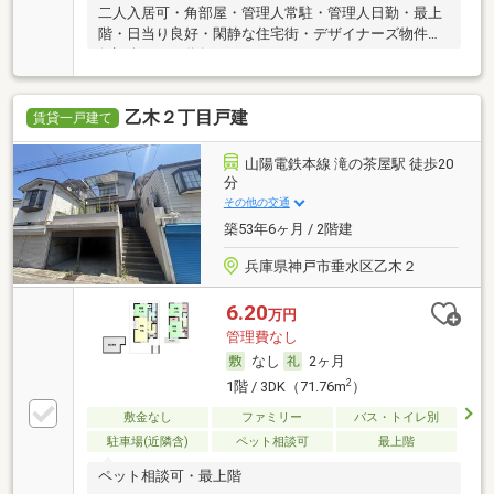
二人入居可・角部屋・管理人常駐・管理人日勤・最上
階・日当り良好・閑静な住宅街・デザイナーズ物件・
保証人不要／代行 ・ルームシェア可
乙木２丁目戸建
賃貸一戸建て
山陽電鉄本線 滝の茶屋駅 徒歩20
分
その他の交通
築53年6ヶ月 / 2階建
兵庫県神戸市垂水区乙木２
6.20
万円
管理費なし
なし
2ヶ月
2
1階 / 3DK（71.76m
）
敷金なし
ファミリー
バス・トイレ別
駐車場(近隣含)
ペット相談可
最上階
ペット相談可・最上階