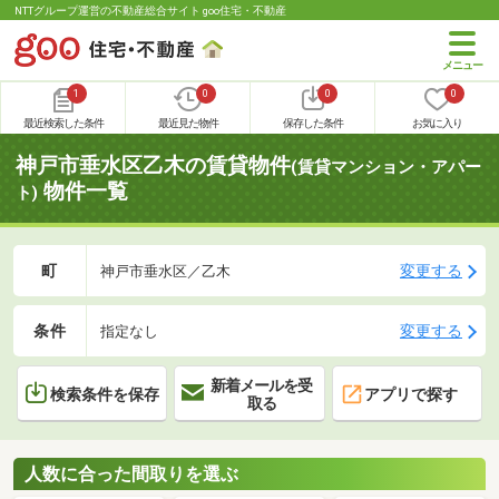
NTTグループ運営の不動産総合サイト goo住宅・不動産
1
0
0
0
最近検索した条件
最近見た物件
保存した条件
お気に入り
神戸市垂水区乙木の賃貸物件
(賃貸マンション・アパー
物件一覧
ト)
町
変更する
神戸市垂水区／乙木
条件
変更する
指定なし
新着メールを受
検索条件を保存
アプリで探す
取る
人数に合った間取りを選ぶ