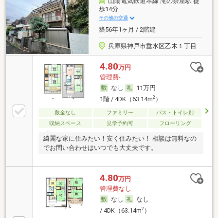
山陽電気鉄道本線 滝の茶屋駅 徒
歩14分
その他の交通
築56年1ヶ月 / 2階建
兵庫県神戸市垂水区乙木１丁目
4.80
万円
管理費-
なし
11万円
2
1階 / 4DK（63.14m
）
敷金なし
ファミリー
バス・トイレ別
収納スペース
見学予約可
フローリング
綺麗な家に住みたい！安く住みたい！ 相談は無料なの
でお問い合わせはいつでも大丈夫です。
4.80
万円
管理費なし
なし
なし
2
/ 4DK（63.14m
）