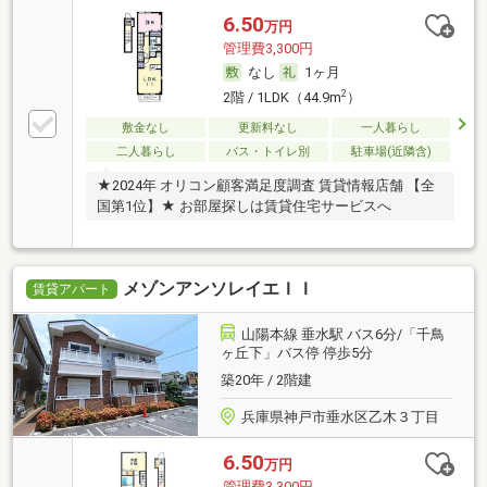
6.50
万円
管理費3,300円
なし
1ヶ月
2
2階 / 1LDK（44.9m
）
敷金なし
更新料なし
一人暮らし
二人暮らし
バス・トイレ別
駐車場(近隣含)
★2024年 オリコン顧客満足度調査 賃貸情報店舗 【全
国第1位】★ お部屋探しは賃貸住宅サービスへ
メゾンアンソレイエＩＩ
賃貸アパート
山陽本線 垂水駅 バス6分/「千鳥
ヶ丘下」バス停 停歩5分
築20年 / 2階建
兵庫県神戸市垂水区乙木３丁目
6.50
万円
管理費3,300円