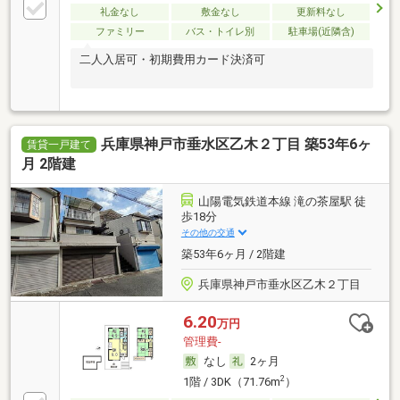
礼金なし
敷金なし
更新料なし
ファミリー
バス・トイレ別
駐車場(近隣含)
二人入居可・初期費用カード決済可
兵庫県神戸市垂水区乙木２丁目 築53年6ヶ
賃貸一戸建て
月 2階建
山陽電気鉄道本線 滝の茶屋駅 徒
歩18分
その他の交通
築53年6ヶ月 / 2階建
兵庫県神戸市垂水区乙木２丁目
6.20
万円
管理費-
なし
2ヶ月
2
1階 / 3DK（71.76m
）