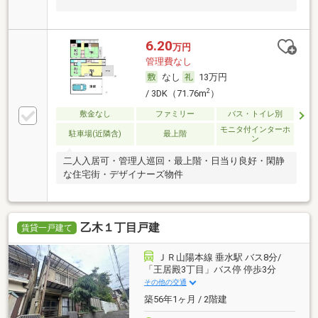
6.20
万円
管理費なし
なし
13万円
2
/ 3DK（71.76m
）
敷金なし
ファミリー
バス・トイレ別
モニタ付インターホ
駐車場(近隣含)
最上階
ン
二人入居可・管理人巡回・最上階・日当り良好・閑静
な住宅街・デザイナーズ物件
乙木１丁目戸建
賃貸一戸建て
ＪＲ山陽本線 垂水駅 バス8分/
「王居殿3丁目」バス停 停歩3分
その他の交通
築56年1ヶ月 / 2階建