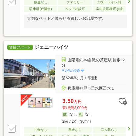
敷金なし
ファミリー
バス・トイレ別
駐車場(近隣含)
ペット相談可
室内洗濯機置き場
大切なペットと暮らせる嬉しいお部屋です。
ジェニーハイツ
賃貸アパート
山陽電鉄本線 滝の茶屋駅 徒歩12
分
その他の交通
築62年8ヶ月 / 2階建
兵庫県神戸市垂水区乙木１
3.50
万円
管理費5,000円
なし
なし
2
2階 / 2K（30m
）
礼金なし
敷金なし
二人暮らし