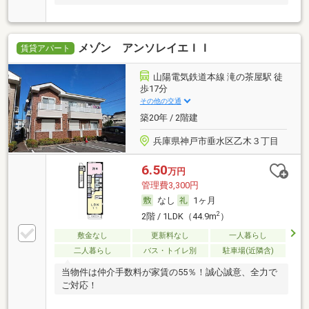
メゾン アンソレイエＩＩ
賃貸アパート
山陽電気鉄道本線 滝の茶屋駅 徒
歩17分
その他の交通
築20年 / 2階建
兵庫県神戸市垂水区乙木３丁目
6.50
万円
管理費3,300円
なし
1ヶ月
2
2階 / 1LDK（44.9m
）
敷金なし
更新料なし
一人暮らし
二人暮らし
バス・トイレ別
駐車場(近隣含)
当物件は仲介手数料が家賃の55％！誠心誠意、全力で
ご対応！