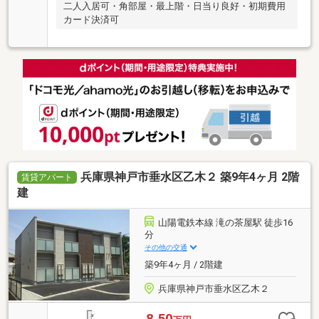
二人入居可・角部屋・最上階・日当り良好・初期費用
カード決済可
兵庫県神戸市垂水区乙木２ 築9年4ヶ月 2階
賃貸アパート
建
山陽電鉄本線 滝の茶屋駅 徒歩16
分
その他の交通
築9年4ヶ月 / 2階建
兵庫県神戸市垂水区乙木２
8.50