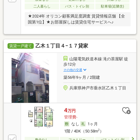
二人暮らし
バス・トイレ別
駐車場(近隣含)
★2024年 オリコン顧客満足度調査 賃貸情報店舗 【全
国第1位】★お部屋探しは賃貸住宅サービスへ♪
乙木１丁目４−１７貸家
賃貸一戸建て
山陽電気鉄道本線 滝の茶屋駅 徒
歩12分
その他の交通
築56年9ヶ月 / 2階建
兵庫県神戸市垂水区乙木１丁目
4
万円
管理費-
なし
1ヶ月
2
1階 / 4DK（50.58m
）
敷金なし
ファミリー
バス・トイレ別