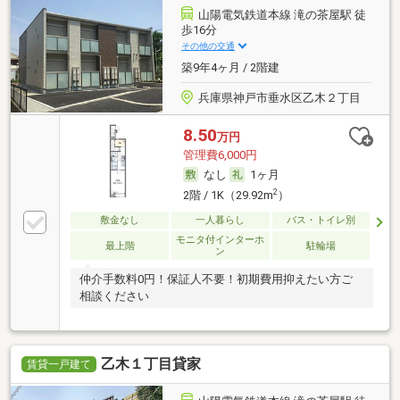
山陽電気鉄道本線 滝の茶屋駅 徒
歩16分
その他の交通
築9年4ヶ月 / 2階建
兵庫県神戸市垂水区乙木２丁目
8.50
万円
管理費6,000円
なし
1ヶ月
2
2階 / 1K（29.92m
）
敷金なし
一人暮らし
バス・トイレ別
モニタ付インターホ
最上階
駐輪場
ン
仲介手数料0円！保証人不要！初期費用抑えたい方ご
相談ください
乙木１丁目貸家
賃貸一戸建て