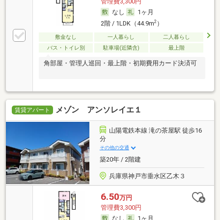
管理費3,300円
なし
1ヶ月
2
2階 / 1LDK（44.9m
）
敷金なし
一人暮らし
二人暮らし
バス・トイレ別
駐車場(近隣含)
最上階
角部屋・管理人巡回・最上階・初期費用カード決済可
メゾン アンソレイエ１
賃貸アパート
山陽電鉄本線 滝の茶屋駅 徒歩16
分
その他の交通
築20年 / 2階建
兵庫県神戸市垂水区乙木３
6.50
万円
管理費3,300円
なし
1ヶ月