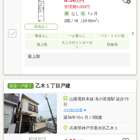
万円
管理費6,000円
なし
1ヶ月
2
2階 / 1K（29.92m
）
動画あり
敷金なし
一人暮らし
バス・トイレ別
モニタ付インターホ
最上階
駐輪場
ン
最上階
乙木１丁目戸建
賃貸一戸建て
山陽電鉄本線 滝の茶屋駅 徒歩15
分
その他の交通
築56年10ヶ月 / 3階建
兵庫県神戸市垂水区乙木１