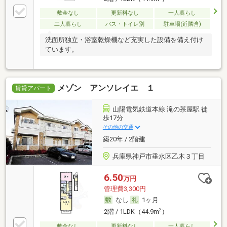
敷金なし
更新料なし
一人暮らし
二人暮らし
バス・トイレ別
駐車場(近隣含)
洗面所独立・浴室乾燥機など充実した設備を備え付け
ています。
メゾン アンソレイエ １
賃貸アパート
山陽電気鉄道本線 滝の茶屋駅 徒
歩17分
その他の交通
築20年 / 2階建
兵庫県神戸市垂水区乙木３丁目
6.50
万円
管理費3,300円
なし
1ヶ月
2
2階 / 1LDK（44.9m
）
敷金なし
更新料なし
一人暮らし