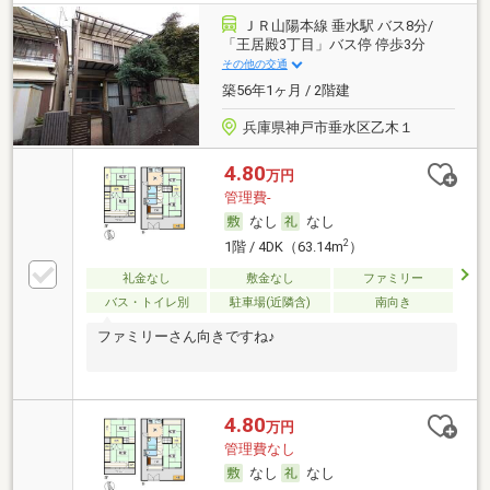
ＪＲ山陽本線 垂水駅 バス8分/
「王居殿3丁目」バス停 停歩3分
その他の交通
築56年1ヶ月 / 2階建
兵庫県神戸市垂水区乙木１
4.80
万円
管理費-
なし
なし
2
1階 / 4DK（63.14m
）
礼金なし
敷金なし
ファミリー
バス・トイレ別
駐車場(近隣含)
南向き
ファミリーさん向きですね♪
4.80
万円
管理費なし
なし
なし