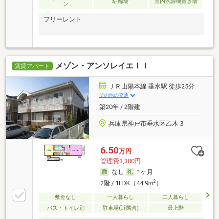
駐輪場
室内洗濯機置き場
ン
フリーレント
メゾン・アンソレイエＩＩ
賃貸アパート
ＪＲ山陽本線 垂水駅 徒歩25分
その他の交通
築20年 / 2階建
兵庫県神戸市垂水区乙木３
6.50
万円
管理費3,300円
なし
1ヶ月
2
2階 / 1LDK（44.9m
）
敷金なし
一人暮らし
二人暮らし
バス・トイレ別
駐車場(近隣含)
最上階