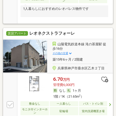
ン
1人暮らしにおすすめのレオパレス物件です
レオネクストラフォーレ
賃貸アパート
山陽電気鉄道本線 滝の茶屋駅 徒
歩16分
その他の交通
築15年6ヶ月 / 2階建
兵庫県神戸市垂水区乙木２丁目
6.70
万円
管理費6,000円
なし
1ヶ月
2
1階 / 1K（21.65m
）
敷金なし
一人暮らし
バス・トイレ別
モニタ付インターホ
駐輪場
室内洗濯機置き場
ン