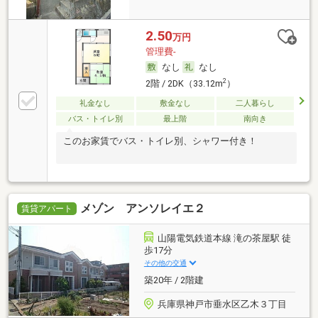
2.50
万円
管理費-
なし
なし
2
2階 / 2DK（33.12m
）
礼金なし
敷金なし
二人暮らし
バス・トイレ別
最上階
南向き
このお家賃でバス・トイレ別、シャワー付き！
メゾン アンソレイエ２
賃貸アパート
山陽電気鉄道本線 滝の茶屋駅 徒
歩17分
その他の交通
築20年 / 2階建
兵庫県神戸市垂水区乙木３丁目