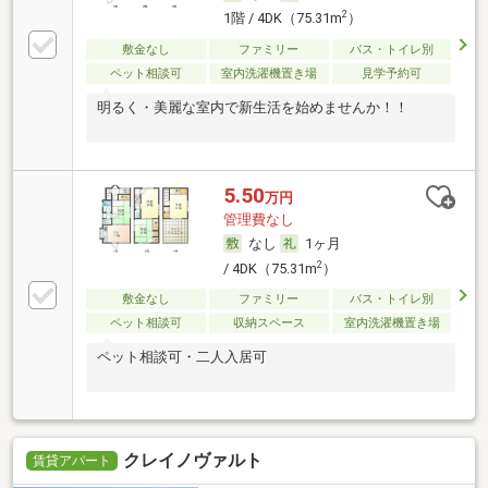
2
1階 / 4DK（75.31m
）
敷金なし
ファミリー
バス・トイレ別
ペット相談可
室内洗濯機置き場
見学予約可
明るく・美麗な室内で新生活を始めませんか！！
5.50
万円
管理費なし
なし
1ヶ月
2
/ 4DK（75.31m
）
敷金なし
ファミリー
バス・トイレ別
ペット相談可
収納スペース
室内洗濯機置き場
ペット相談可・二人入居可
クレイノヴァルト
賃貸アパート