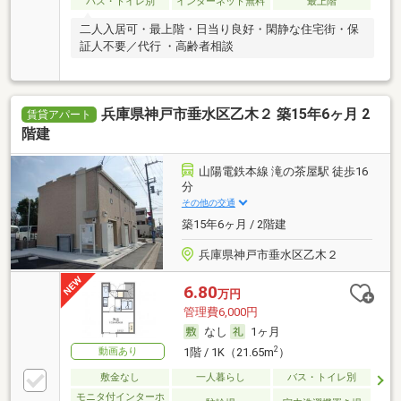
バス・トイレ別
インターネット無料
最上階
二人入居可・最上階・日当り良好・閑静な住宅街・保
証人不要／代行 ・高齢者相談
兵庫県神戸市垂水区乙木２ 築15年6ヶ月 2
賃貸アパート
階建
山陽電鉄本線 滝の茶屋駅 徒歩16
分
その他の交通
築15年6ヶ月 / 2階建
兵庫県神戸市垂水区乙木２
6.80
万円
管理費6,000円
なし
1ヶ月
2
動画あり
1階 / 1K（21.65m
）
敷金なし
一人暮らし
バス・トイレ別
モニタ付インターホ