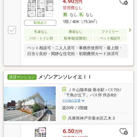
4.90
万円
管理費なし
なし
なし
2
1階 / 4DK（75.3m
）
動画あり
礼金なし
敷金なし
ファミリー
バス・トイレ別
駐車場(近隣含)
ペット相談可
ペット相談可・二人入居可・事務所使用可・最上階・
日当り良好・閑静な住宅街・初期費用カード決済可
メゾンアンソレイエＩＩ
賃貸マンション
ＪＲ山陽本線 垂水駅 バス7分/
「千鳥が丘下」バス停 停歩8分
その他の交通
築20年 / 2階建
兵庫県神戸市垂水区乙木３
6.50
万円