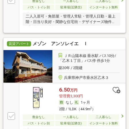
敷金なし
一人暮らし
二人暮らし
バス・トイレ別
駐車場(近隣含)
インターネット無料
二人入居可・角部屋・管理人常駐・管理人日勤・最上
階・日当り良好・閑静な住宅街・デザイナーズ物件・
保証人不要／代行 ・ルームシェア可
メゾン アンソレイエ Ｉ
賃貸アパート
ＪＲ山陽本線 垂水駅 バス10分/
「乙木１丁目」バス停 停歩1分
築20年 / 2階建
兵庫県神戸市垂水区乙木３
6.50
万円
管理費3,300円
なし
1ヶ月
2
2階 / 1LDK（44.9m
）
敷金なし
一人暮らし
二人暮らし
バス・トイレ別
駐車場(近隣含)
インターネット無料