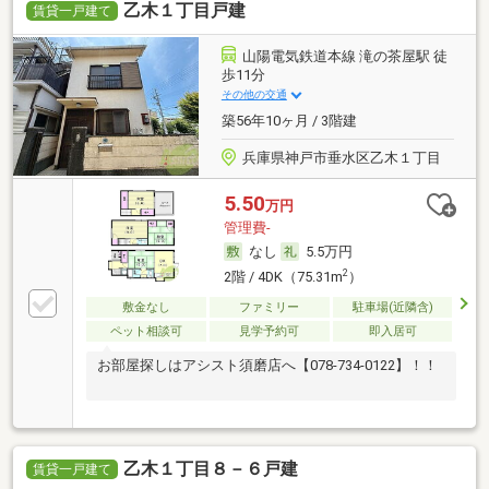
乙木１丁目戸建
賃貸一戸建て
山陽電気鉄道本線 滝の茶屋駅 徒
歩11分
その他の交通
築56年10ヶ月 / 3階建
兵庫県神戸市垂水区乙木１丁目
5.50
万円
管理費-
なし
5.5万円
2
2階 / 4DK（75.31m
）
敷金なし
ファミリー
駐車場(近隣含)
ペット相談可
見学予約可
即入居可
お部屋探しはアシスト須磨店へ【078-734-0122】！！
乙木１丁目８－６戸建
賃貸一戸建て