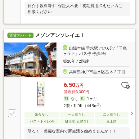
仲介手数料0円！保証人不要！初期費用抑えたい方ご
相談ください
メゾンアンソレイエＩ
賃貸アパート
山陽本線 垂水駅 バス6分/「千鳥
ヶ丘下」バス停 停歩5分
築20年 / 2階建
兵庫県神戸市垂水区乙木３丁目
6.50
万円
管理費3,300円
なし
1ヶ月
2
2階 / 1LDK（44.9m
）
敷金なし
一人暮らし
二人暮らし
バス・トイレ別
駐車場(近隣含)
最上階
明るく・美麗な室内で新生活を始めませんか！！