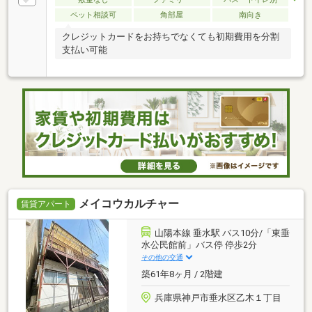
ペット相談可
角部屋
南向き
クレジットカードをお持ちでなくても初期費用を分割
支払い可能
メイコウカルチャー
賃貸アパート
山陽本線 垂水駅 バス10分/「東垂
水公民館前」バス停 停歩2分
その他の交通
築61年8ヶ月 / 2階建
兵庫県神戸市垂水区乙木１丁目