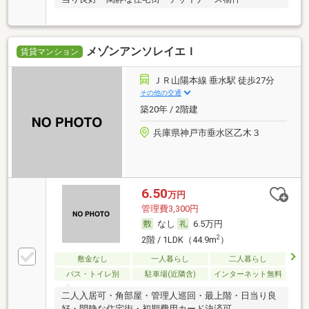
メゾンアンソレイエＩ
賃貸マンション
ＪＲ山陽本線 垂水駅 徒歩27分
その他の交通
築20年 / 2階建
兵庫県神戸市垂水区乙木３
6.50
万円
管理費3,300円
なし
6.5万円
2
2階 / 1LDK（44.9m
）
敷金なし
一人暮らし
二人暮らし
バス・トイレ別
駐車場(近隣含)
インターネット無料
二人入居可・角部屋・管理人巡回・最上階・日当り良
好・閑静な住宅街・初期費用カード決済可