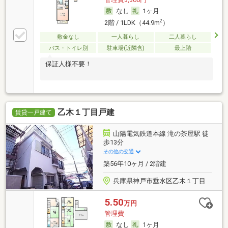
なし
1ヶ月
2
2階 / 1LDK（44.9m
）
敷金なし
一人暮らし
二人暮らし
バス・トイレ別
駐車場(近隣含)
最上階
保証人様不要！
乙木１丁目戸建
賃貸一戸建て
山陽電気鉄道本線 滝の茶屋駅 徒
歩13分
その他の交通
築56年10ヶ月 / 2階建
兵庫県神戸市垂水区乙木１丁目
5.50
万円
管理費-
なし
1ヶ月