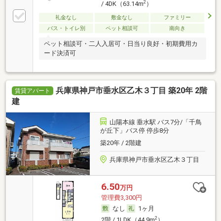
2
/ 4DK（63.14m
）
礼金なし
敷金なし
ファミリー
バス・トイレ別
ペット相談可
南向き
ペット相談可・二人入居可・日当り良好・初期費用カ
ード決済可
兵庫県神戸市垂水区乙木３丁目 築20年 2階
賃貸アパート
建
山陽本線 垂水駅 バス7分/「千鳥
が丘下」バス停 停歩8分
築20年 / 2階建
兵庫県神戸市垂水区乙木３丁目
6.50
万円
管理費3,300円
なし
1ヶ月
2
2階 / 1LDK（44.9m
）