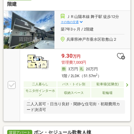
階建
ＪＲ山陽本線 舞子駅 徒歩12分
その他の交通
築7年3ヶ月 / 2階建
兵庫県神戸市垂水区歌敷山２
9.30
万円
管理費7,000円
3万円
20万円
2
1階 / 2LDK（51.57m
）
二人暮らし
バス・トイレ別
駐車場(近隣含)
モニタ付インターホ
収納スペース
駐輪場
ン
二人入居可・日当り良好・閑静な住宅街・初期費用カ
ード決済可
ボン・セジュール歌敷Ａ棟
賃貸アパート