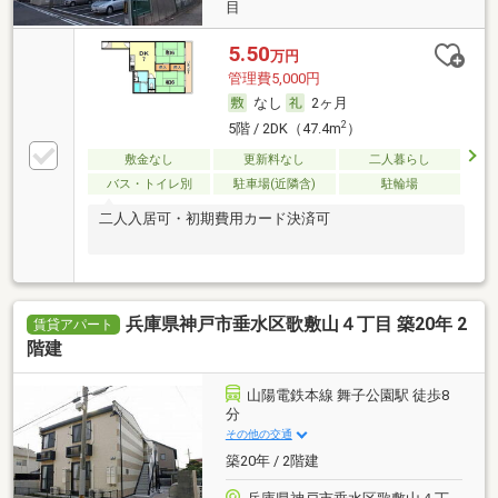
目
5.50
万円
管理費5,000円
なし
2ヶ月
2
5階 / 2DK（47.4m
）
敷金なし
更新料なし
二人暮らし
バス・トイレ別
駐車場(近隣含)
駐輪場
二人入居可・初期費用カード決済可
兵庫県神戸市垂水区歌敷山４丁目 築20年 2
賃貸アパート
階建
山陽電鉄本線 舞子公園駅 徒歩8
分
その他の交通
築20年 / 2階建