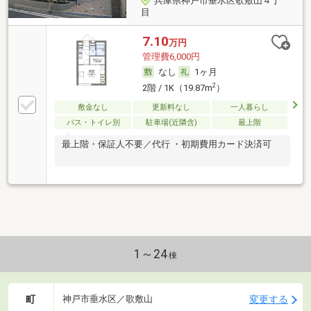
兵庫県神戸市垂水区歌敷山４丁
目
7.10
万円
管理費6,000円
なし
1ヶ月
2
2階 / 1K（19.87m
）
敷金なし
更新料なし
一人暮らし
バス・トイレ別
駐車場(近隣含)
最上階
最上階・保証人不要／代行 ・初期費用カード決済可
1～24
棟
町
変更する
神戸市垂水区／歌敷山