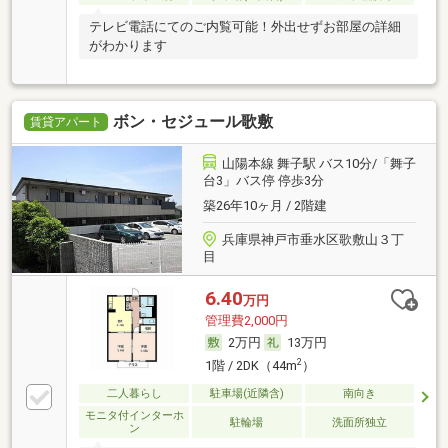
テレビ電話にてのご内覧可能！外出せずお部屋の詳細
がわかります
ボン・セジュール歌敷
賃貸アパート
山陽本線 舞子駅 バス10分/「舞子
台3」バス停 停歩3分
築26年10ヶ月 / 2階建
兵庫県神戸市垂水区歌敷山３丁
目
6.40
万円
管理費2,000円
2万円
13万円
2
1階 / 2DK（44m
）
二人暮らし
駐車場(近隣含)
南向き
モニタ付インターホ
駐輪場
洗面所独立
ン