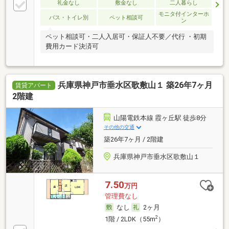
礼金なし
敷金なし
二人暮らし
モニタ付インターホ
バス・トイレ別
ペット相談可
ン
ペット相談可・二人入居可・保証人不要／代行 ・初期
費用カード決済可
兵庫県神戸市垂水区歌敷山１ 築26年7ヶ月
賃貸アパート
2階建
山陽電鉄本線 霞ヶ丘駅 徒歩8分
その他の交通
築26年7ヶ月 / 2階建
兵庫県神戸市垂水区歌敷山１
7.50
万円
管理費なし
なし
2ヶ月
2
1階 / 2LDK（55m
）