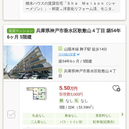
積水ハウスの賃貸住宅「Ｓｈａ Ｍａｉｓｏｎ（シャ
ーメゾン）」・和室→洋室化リフォーム済、モニタ付
イン
兵庫県神戸市垂水区歌敷山４丁目 築54年
賃貸マンション
6ヶ月 5階建
山陽本線 舞子駅 徒歩14分
その他の交通
築54年6ヶ月 / 5階建
兵庫県神戸市垂水区歌敷山４丁
目
5.50
万円
管理費5,000円
なし
なし
2
5階 / 2DK（53.39m
）
礼金なし
敷金なし
更新料なし
二人暮らし
バス・トイレ別
駐車場(近隣含)