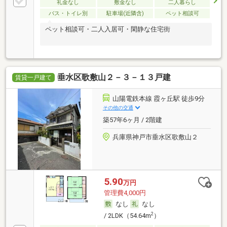
礼金なし
敷金なし
二人暮らし
バス・トイレ別
駐車場(近隣含)
ペット相談可
ペット相談可・二人入居可・閑静な住宅街
垂水区歌敷山２－３－１３戸建
賃貸一戸建て
山陽電鉄本線 霞ヶ丘駅 徒歩9分
その他の交通
築57年6ヶ月 / 2階建
兵庫県神戸市垂水区歌敷山２
5.90
万円
管理費4,000円
なし
なし
2
/ 2LDK（54.64m
）