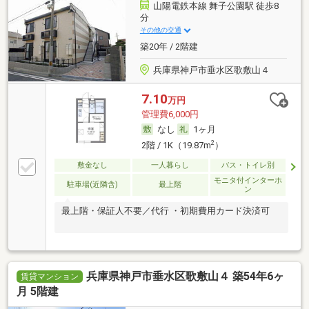
山陽電鉄本線 舞子公園駅 徒歩8
分
その他の交通
築20年 / 2階建
兵庫県神戸市垂水区歌敷山４
7.10
万円
管理費6,000円
なし
1ヶ月
2
2階 / 1K（19.87m
）
敷金なし
一人暮らし
バス・トイレ別
モニタ付インターホ
駐車場(近隣含)
最上階
ン
最上階・保証人不要／代行 ・初期費用カード決済可
兵庫県神戸市垂水区歌敷山４ 築54年6ヶ
賃貸マンション
月 5階建