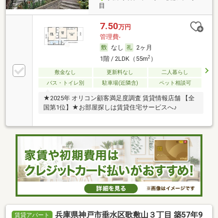
目
7.50
万円
管理費-
なし
2ヶ月
2
1階 / 2LDK（55m
）
敷金なし
更新料なし
二人暮らし
バス・トイレ別
駐車場(近隣含)
ペット相談可
★2025年 オリコン顧客満足度調査 賃貸情報店舗 【全
国第1位】★お部屋探しは賃貸住宅サービスへ♪
兵庫県神戸市垂水区歌敷山３丁目 築57年9
賃貸アパート