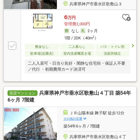
兵庫県神戸市垂水区歌敷山３
6
万円
管理費2,000円
なし
2ヶ月
2
1階 / 2DK（40m
）
敷金なし
二人暮らし
バス・トイレ別
駐車場(近隣含)
室内洗濯機置き場
洗面所独立
二人入居可・日当り良好・閑静な住宅街・保証人不要
／代行 ・初期費用カード決済可
兵庫県神戸市垂水区歌敷山４丁目 築54年
賃貸マンション
6ヶ月 7階建
ＪＲ山陽本線 舞子駅 徒歩12分
その他の交通
築54年6ヶ月 / 7階建
兵庫県神戸市垂水区歌敷山４丁