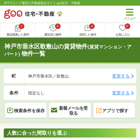
NTTグループ運営の不動産総合サイト goo住宅・不動産
1
0
0
0
最近検索した条件
最近見た物件
保存した条件
お気に入り
神戸市垂水区歌敷山の賃貸物件
(賃貸マンション・ア
物件一覧
パート)
町
変更する
神戸市垂水区／歌敷山
条件
変更する
指定なし
新着メールを受
検索条件を保存
アプリで探す
取る
人数に合った間取りを選ぶ