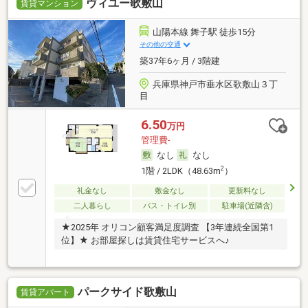
ヴィユー歌敷山
賃貸マンション
山陽本線 舞子駅 徒歩15分
その他の交通
築37年6ヶ月 / 3階建
兵庫県神戸市垂水区歌敷山３丁
目
6.50
万円
管理費-
なし
なし
2
1階 / 2LDK（48.63m
）
礼金なし
敷金なし
更新料なし
二人暮らし
バス・トイレ別
駐車場(近隣含)
★2025年 オリコン顧客満足度調査 【3年連続全国第1
位】★ お部屋探しは賃貸住宅サービスへ♪
パークサイド歌敷山
賃貸アパート