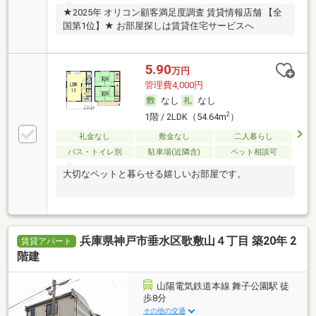
★2025年 オリコン顧客満足度調査 賃貸情報店舗 【全
国第1位】★ お部屋探しは賃貸住宅サービスへ
5.90
万円
管理費4,000円
なし
なし
2
1階 / 2LDK（54.64m
）
礼金なし
敷金なし
二人暮らし
バス・トイレ別
駐車場(近隣含)
ペット相談可
大切なペットと暮らせる嬉しいお部屋です。
兵庫県神戸市垂水区歌敷山４丁目 築20年 2
賃貸アパート
階建
山陽電気鉄道本線 舞子公園駅 徒
歩8分
その他の交通