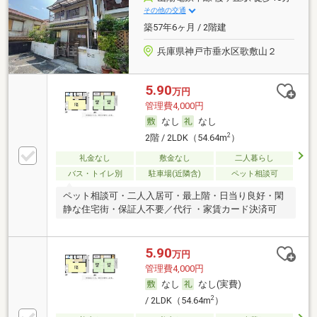
その他の交通
築57年6ヶ月 / 2階建
兵庫県神戸市垂水区歌敷山２
5.90
万円
管理費4,000円
なし
なし
2
2階 / 2LDK（54.64m
）
礼金なし
敷金なし
二人暮らし
バス・トイレ別
駐車場(近隣含)
ペット相談可
ペット相談可・二人入居可・最上階・日当り良好・閑
静な住宅街・保証人不要／代行 ・家賃カード決済可
5.90
万円
管理費4,000円
なし
なし(実費)
2
/ 2LDK（54.64m
）