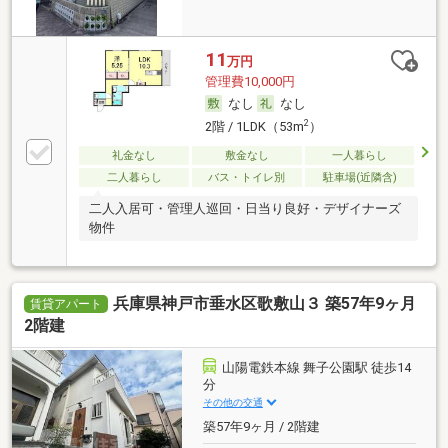
11
万円
管理費10,000円
なし
なし
2
2階 / 1LDK（53m
）
礼金なし
敷金なし
一人暮らし
二人暮らし
バス・トイレ別
駐車場(近隣含)
二人入居可・管理人巡回・日当り良好・デザイナーズ
物件
兵庫県神戸市垂水区歌敷山３ 築57年9ヶ月
賃貸アパート
2階建
山陽電鉄本線 舞子公園駅 徒歩14
分
その他の交通
築57年9ヶ月 / 2階建