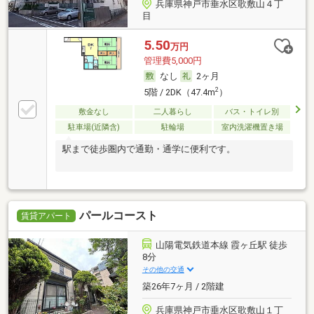
兵庫県神戸市垂水区歌敷山４丁
目
5.50
万円
管理費5,000円
なし
2ヶ月
2
5階 / 2DK（47.4m
）
敷金なし
二人暮らし
バス・トイレ別
駐車場(近隣含)
駐輪場
室内洗濯機置き場
駅まで徒歩圏内で通勤・通学に便利です。
パールコースト
賃貸アパート
山陽電気鉄道本線 霞ヶ丘駅 徒歩
8分
その他の交通
築26年7ヶ月 / 2階建
兵庫県神戸市垂水区歌敷山１丁