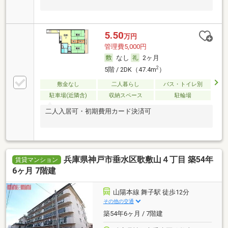
5.50
万円
管理費5,000円
なし
2ヶ月
2
5階 / 2DK（47.4m
）
敷金なし
二人暮らし
バス・トイレ別
駐車場(近隣含)
収納スペース
駐輪場
二人入居可・初期費用カード決済可
兵庫県神戸市垂水区歌敷山４丁目 築54年
賃貸マンション
6ヶ月 7階建
山陽本線 舞子駅 徒歩12分
その他の交通
築54年6ヶ月 / 7階建