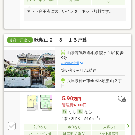
ン
ネット利用者に嬉しいインターネット無料です。
歌敷山２－３－１３戸建
賃貸一戸建て
山陽電気鉄道本線 霞ヶ丘駅 徒歩
9分
その他の交通
築57年6ヶ月 / 2階建
兵庫県神戸市垂水区歌敷山２丁
目
5.90
万円
管理費4,000円
なし
なし
2
1階 / 2LDK（54.64m
）
礼金なし
敷金なし
二人暮らし
バス・トイレ別
駐車場(近隣含)
ペット相談可