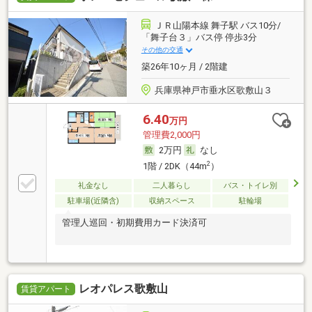
ＪＲ山陽本線 舞子駅 バス10分/
「舞子台３」バス停 停歩3分
その他の交通
築26年10ヶ月 / 2階建
兵庫県神戸市垂水区歌敷山３
6.40
万円
管理費2,000円
2万円
なし
2
1階 / 2DK（44m
）
礼金なし
二人暮らし
バス・トイレ別
駐車場(近隣含)
収納スペース
駐輪場
管理人巡回・初期費用カード決済可
レオパレス歌敷山
賃貸アパート