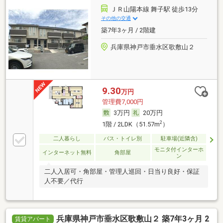
ＪＲ山陽本線 舞子駅 徒歩13分
その他の交通
築7年3ヶ月 / 2階建
兵庫県神戸市垂水区歌敷山２
9.30
万円
管理費7,000円
3万円
20万円
2
1階 / 2LDK（51.57m
）
二人暮らし
バス・トイレ別
駐車場(近隣含)
モニタ付インターホ
インターネット無料
角部屋
ン
二人入居可・角部屋・管理人巡回・日当り良好・保証
人不要／代行
兵庫県神戸市垂水区歌敷山２ 築7年3ヶ月 2
賃貸アパート