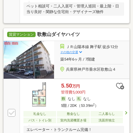
ペット相談可・二人入居可・管理人巡回・最上階・日
当り良好・閑静な住宅街・デザイナーズ物件
歌敷山ダイヤハイツ
賃貸マンション
ＪＲ山陽本線 舞子駅 徒歩12分
その他の交通
築54年6ヶ月 / 7階建
兵庫県神戸市垂水区歌敷山４
5.50
万円
管理費5,000円
なし
なし
2
5階 / 2DK（53.39m
）
礼金なし
敷金なし
二人暮らし
バス・トイレ別
室内洗濯機置き場
洗面所独立
エレベーター・トランクルーム完備！