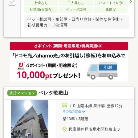
敷金なし
二人暮らし
バス・トイレ別
駐車場(近隣含)
ペット相談可
角部屋
ペット相談可・角部屋・日当り良好・閑静な住宅街・
初期費用カード決済可
ベレタ歌敷山
賃貸マンション
ＪＲ山陽本線 舞子駅 徒歩12分
その他の交通
築13年 / 3階建
兵庫県神戸市垂水区歌敷山３