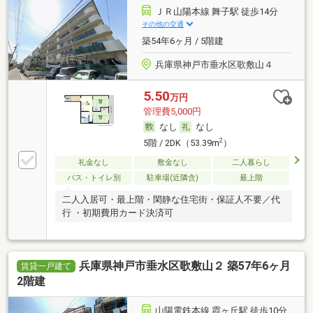
ＪＲ山陽本線 舞子駅 徒歩14分
その他の交通
築54年6ヶ月 / 5階建
兵庫県神戸市垂水区歌敷山４
5.50
万円
管理費5,000円
なし
なし
2
5階 / 2DK（53.39m
）
礼金なし
敷金なし
二人暮らし
バス・トイレ別
駐車場(近隣含)
最上階
二人入居可・最上階・閑静な住宅街・保証人不要／代
行 ・初期費用カード決済可
兵庫県神戸市垂水区歌敷山２ 築57年6ヶ月
賃貸一戸建て
2階建
山陽電鉄本線 霞ヶ丘駅 徒歩10分