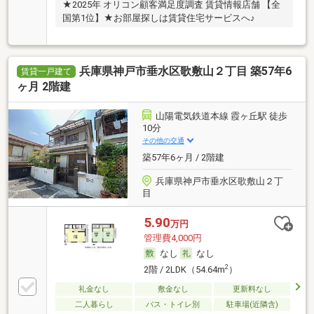
★2025年 オリコン顧客満足度調査 賃貸情報店舗 【全
国第1位】★お部屋探しは賃貸住宅サービスへ♪
兵庫県神戸市垂水区歌敷山２丁目 築57年6
賃貸一戸建て
ヶ月 2階建
山陽電気鉄道本線 霞ヶ丘駅 徒歩
10分
その他の交通
築57年6ヶ月 / 2階建
兵庫県神戸市垂水区歌敷山２丁
目
5.90
万円
管理費4,000円
なし
なし
2
2階 / 2LDK（54.64m
）
礼金なし
敷金なし
更新料なし
二人暮らし
バス・トイレ別
駐車場(近隣含)