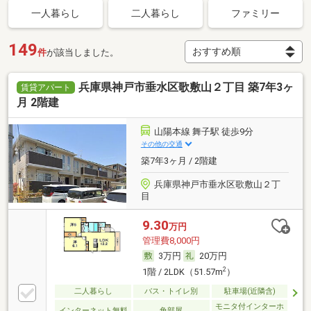
一人暮らし
二人暮らし
ファミリー
149
件
が該当しました。
兵庫県神戸市垂水区歌敷山２丁目 築7年3ヶ
賃貸アパート
月 2階建
山陽本線 舞子駅 徒歩9分
その他の交通
築7年3ヶ月 / 2階建
兵庫県神戸市垂水区歌敷山２丁
目
9.30
万円
管理費8,000円
3万円
20万円
2
1階 / 2LDK（51.57m
）
二人暮らし
バス・トイレ別
駐車場(近隣含)
モニタ付インターホ
インターネット無料
角部屋