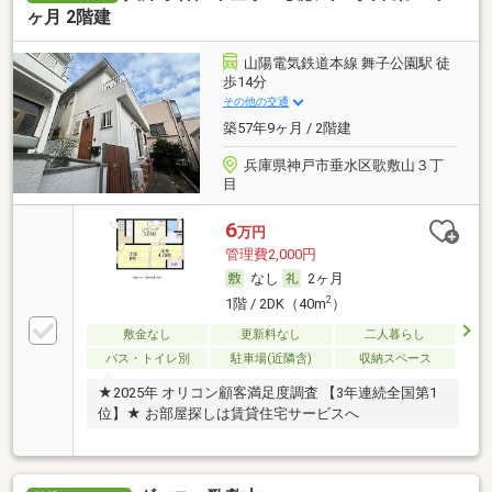
ヶ月 2階建
山陽電気鉄道本線 舞子公園駅 徒
歩14分
その他の交通
築57年9ヶ月 / 2階建
兵庫県神戸市垂水区歌敷山３丁
目
6
万円
管理費2,000円
なし
2ヶ月
2
1階 / 2DK（40m
）
敷金なし
更新料なし
二人暮らし
バス・トイレ別
駐車場(近隣含)
収納スペース
★2025年 オリコン顧客満足度調査 【3年連続全国第1
位】★ お部屋探しは賃貸住宅サービスへ