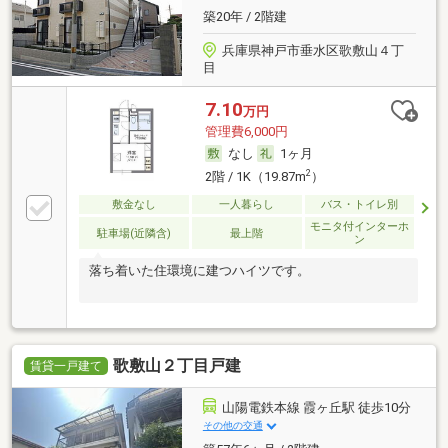
築20年 / 2階建
兵庫県神戸市垂水区歌敷山４丁
目
7.10
万円
管理費6,000円
なし
1ヶ月
2
2階 / 1K（19.87m
）
敷金なし
一人暮らし
バス・トイレ別
モニタ付インターホ
駐車場(近隣含)
最上階
ン
落ち着いた住環境に建つハイツです。
歌敷山２丁目戸建
賃貸一戸建て
山陽電鉄本線 霞ヶ丘駅 徒歩10分
その他の交通