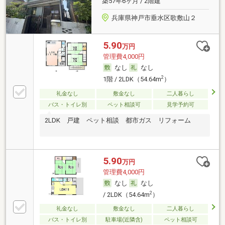
築57年6ヶ月 / 2階建
兵庫県神戸市垂水区歌敷山２
5.90
万円
管理費4,000円
なし
なし
2
1階 / 2LDK（54.64m
）
礼金なし
敷金なし
二人暮らし
バス・トイレ別
ペット相談可
見学予約可
2LDK 戸建 ペット相談 都市ガス リフォーム
5.90
万円
管理費4,000円
なし
なし
2
/ 2LDK（54.64m
）
礼金なし
敷金なし
二人暮らし
バス・トイレ別
駐車場(近隣含)
ペット相談可