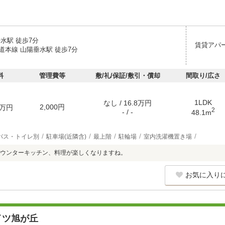
水駅 徒歩7分
賃貸アパ
道本線 山陽垂水駅 徒歩7分
料
管理費等
敷/礼/保証/敷引・償却
間取り/広さ
1LDK
なし / 16.8万円
2,000円
万円
2
- / -
48.1m
バス・トイレ別
駐車場(近隣含)
最上階
駐輪場
室内洗濯機置き場
ウンターキッチン、料理が楽しくなりますね。
お気に入り
イツ旭が丘