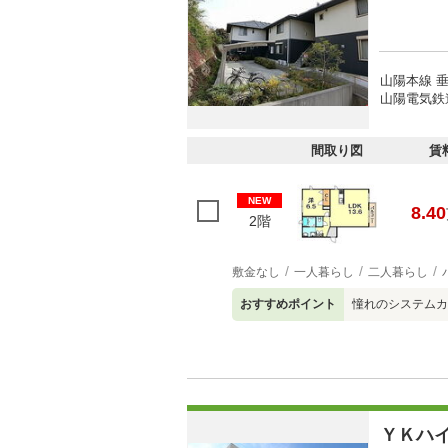
山陽本線 垂
山陽電気鉄
間取り図
賃
NEW
8.40
2階
敷金なし
一人暮らし
二人暮らし
おすすめポイント
憧れのシステムカ
ＹＫハ