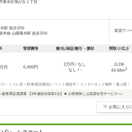
市垂水区旭が丘１丁目
水駅 徒歩10分
賃貸アパ
道本線 山陽垂水駅 徒歩10分
料
管理費等
敷/礼/保証/敷引・償却
間取り/広さ
2万円 / なし
1LDK
6,000円
万円
2
なし / -
43.68m
バス・トイレ別
駐車場(近隣含)
ペット相談可
インターネット無料
最上階
リコン顧客満足度調査 【3年連続全国第1位】★ お部屋探しは賃貸住宅サービスへ♪
お気に入り