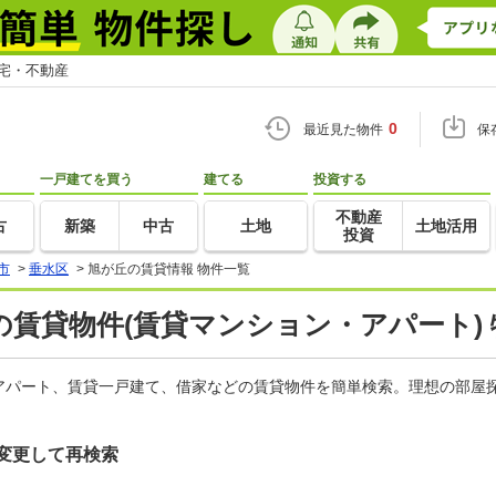
住宅・不動産
0
最近見た物件
保
一戸建てを買う
建てる
投資する
不動産
古
新築
中古
土地
土地活用
投資
市
>
垂水区
>
旭が丘の賃貸情報 物件一覧
賃貸物件(賃貸マンション・アパート)
アパート、賃貸一戸建て、借家などの賃貸物件を簡単検索。理想の部屋探
変更して再検索