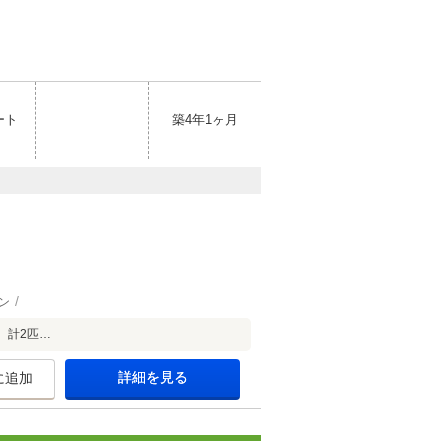
ート
築4年1ヶ月
ン
、計2匹…
詳細を見る
に追加