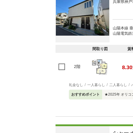
兵庫県神戸
山陽本線 垂
山陽電気鉄
間取り図
賃
2階
8.30
礼金なし
一人暮らし
二人暮らし
おすすめポイント
★2025年 オ