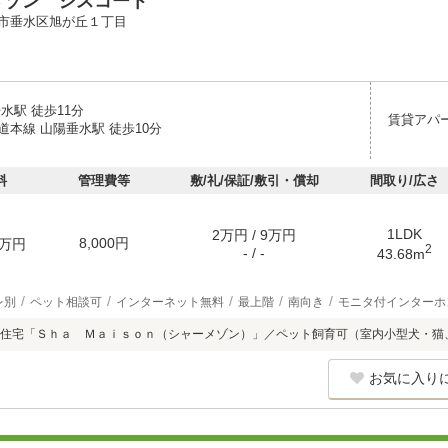
メゾン シスコート
市垂水区旭が丘１丁目
水駅 徒歩11分
賃貸アパ
道本線 山陽垂水駅 徒歩10分
料
管理費等
敷/礼/保証/敷引・償却
間取り/広さ
1LDK
2万円 / 9万円
8,000円
万円
2
- / -
43.68m
レ別
ペット相談可
インターネット無料
最上階
南向き
モニタ付インターホ
住宅「Ｓｈａ Ｍａｉｓｏｎ（シャーメゾン）」／ペット飼育可（室内小型犬・猫
お気に入り