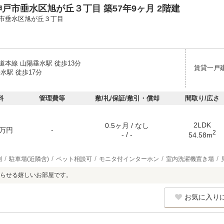
戸市垂水区旭が丘３丁目 築57年9ヶ月 2階建
市垂水区旭が丘３丁目
道本線 山陽垂水駅 徒歩13分
賃貸一戸
水駅 徒歩17分
料
管理費等
敷/礼/保証/敷引・償却
間取り/広さ
2LDK
0.5ヶ月 / なし
万円
-
2
- / -
54.58m
別
駐車場(近隣含)
ペット相談可
モニタ付インターホン
室内洗濯機置き場
らせる嬉しいお部屋です。
お気に入り