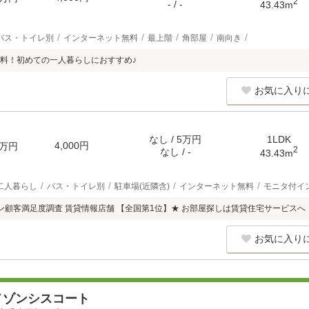
2
- / -
43.43m
バス・トイレ別
インターネット無料
最上階
角部屋
南向き
料！初めての一人暮らしにおすすめ♪
お気に入り
なし / 5万円
1LDK
4,000円
万円
2
なし / -
43.43m
二人暮らし
バス・トイレ別
駐車場(近隣含)
インターネット無料
モニタ付イ
リコン顧客満足度調査 賃貸情報店舗 【全国第1位】★ お部屋探しは賃貸住宅サービスへ
お気に入り
メゾンシスコート