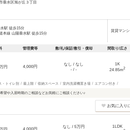
市垂水区旭が丘３丁目
水駅 徒歩15分
賃貸マンシ
道本線 山陽垂水駅 徒歩15分
料
管理費等
敷/礼/保証/敷引・償却
間取り/広さ
1K
なし / なし
4,000円
万円
2
- / -
24.85m
ス・トイレ別
最上階
収納スペース
室内洗濯機置き場
エアコン付き
希望や入居時期のご相談などお気軽にご相談ください♪
お気に入り
1LDK
なし / 5万円
4,000円
万円