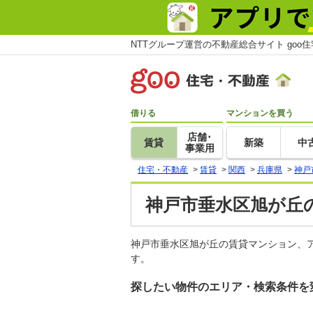
NTTグループ運営の不動産総合サイト goo
借りる
マンションを買う
店舗･
賃貸
新築
中
事業用
住宅・不動産
>
賃貸
>
関西
>
兵庫県
>
神戸
神戸市垂水区旭が丘の
神戸市垂水区旭が丘の賃貸マンション、
す。
探したい物件のエリア・検索条件を