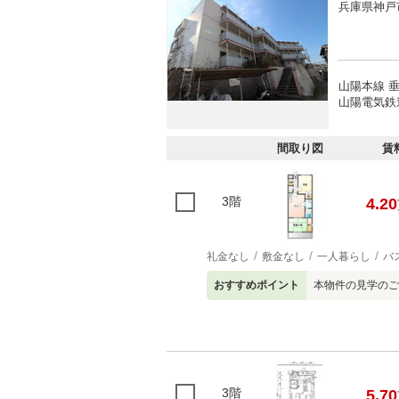
兵庫県神戸
山陽本線 垂
山陽電気鉄
間取り図
賃
3階
4.20
礼金なし
敷金なし
一人暮らし
バ
おすすめポイント
本物件の見学のご
3階
5.70