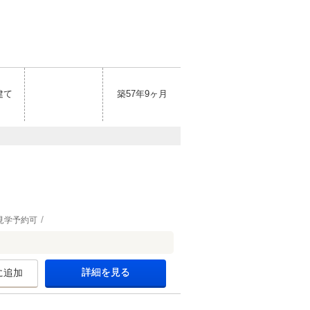
建て
築57年9ヶ月
見学予約可
詳細を見る
に追加