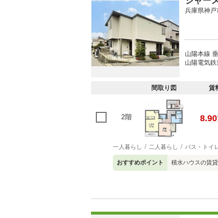
シャー
兵庫県神戸
山陽本線 垂
山陽電気鉄
間取り図
賃
2階
8.90
一人暮らし
二人暮らし
バス・トイ
おすすめポイント
積水ハウスの賃貸