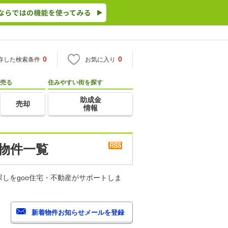
0
0
存した検索条件
お気に入り
売る
住みやすい街を探す
助成金
売却
情報
 物件一覧
しをgoo住宅・不動産がサポートしま