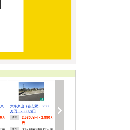
町東
大字東山（喜志駅） 2580
万円・2880万円
80万
2,580万円・2,880万
価格
円
河南
大阪府南河内郡河南
住所