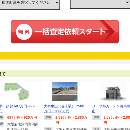
建て
字一須賀 687万円～920
大字東山（喜志駅） 2580
リーブルガーデン河南
円
万円・2880万円
山
687万円～920万円
2,580万円・2,880万
2,580万円・2,8
格
価格
価格
円
円
大阪府南河内郡河南
所
町大字一須賀
大阪府南河内郡河南
大阪府南河内郡
住所
住所