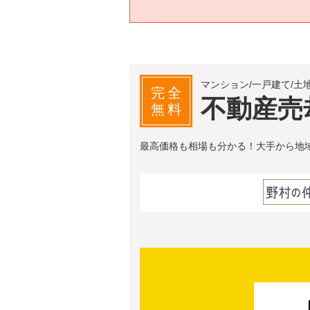
マンション/一戸建て/土
完全
不動産売
無料
最高価格も相場も分かる！大手から地