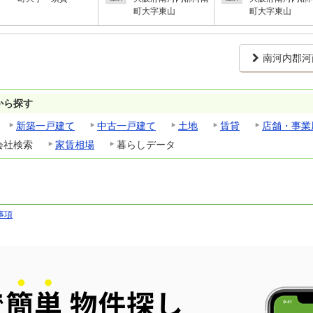
町大字東山
町大字東山
南河内郡河
から探す
新築一戸建て
中古一戸建て
土地
賃貸
店舗・事業
会社検索
家賃相場
暮らしデータ
事項