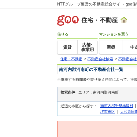
NTTグループ運営の不動産総合サイト goo
借りる
マンションを買う
店舗･
賃貸
新築
中
事業用
住宅・不動産
>
不動産会社検索
>
不動産会社
南河内郡河南町の不動産会社一覧
※乗車する時間帯や乗り換え時間によって、実
検索条件
エリア：南河内郡河南町
南河内郡千早赤阪村
近辺の市区から探す：
堺市東区
|
大和高田