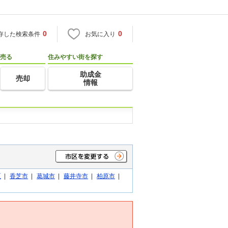
0
0
存した検索条件
お気に入り
売る
住みやすい街を探す
助成金
売却
情報
区
|
香芝市
|
葛城市
|
藤井寺市
|
柏原市
|