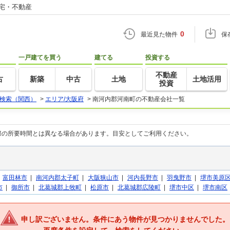
住宅・不動産
0
最近見た物件
保
一戸建てを買う
建てる
投資する
不動産
古
新築
中古
土地
土地活用
投資
検索（関西）
>
エリア/大阪府
>
南河内郡河南町の不動産会社一覧
際の所要時間とは異なる場合があります。目安としてご利用ください。
|
富田林市
|
南河内郡太子町
|
大阪狭山市
|
河内長野市
|
羽曳野市
|
堺市美原
市
|
御所市
|
北葛城郡上牧町
|
松原市
|
北葛城郡広陵町
|
堺市中区
|
堺市南区
申し訳ございません。条件にあう物件が見つかりませんでした。