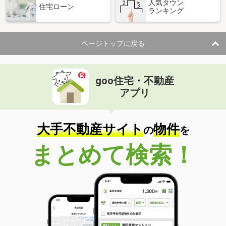
人気タウン
住宅ローン
ランキング
ページトップに戻る
goo住宅・不動産
アプリ
大手不動産サイト
物件
の
を
まとめて検索！