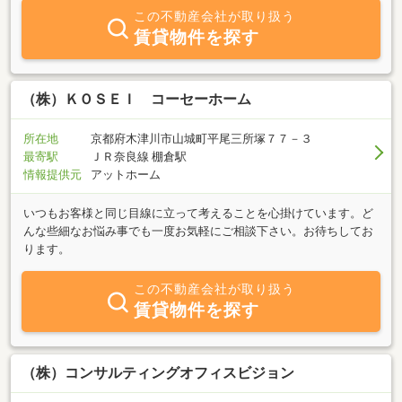
と建築にまたがったサービスの提供も行っております。私たちは、
この不動産会社が取り扱う
「不動産と建築は切っても切り離せない性質がある」ことを理解
賃貸物件を探す
し、お客様のニーズの実現に、より適確に応えていきたと考えてお
ります。ぜひ、弊社ホームページ（ｈｔｔｐ：／／ｗｗｗ．ｋｉｎ
ｋｉｈｏｕｓｉｎｇ－ｎａｖｉ．ｃｏｍ）もご覧くださいませ。
（株）ＫＯＳＥＩ コーセーホーム
所在地
京都府木津川市山城町平尾三所塚７７－３
最寄駅
ＪＲ奈良線 棚倉駅
情報提供元
アットホーム
いつもお客様と同じ目線に立って考えることを心掛けています。ど
んな些細なお悩み事でも一度お気軽にご相談下さい。お待ちしてお
ります。
この不動産会社が取り扱う
賃貸物件を探す
（株）コンサルティングオフィスビジョン