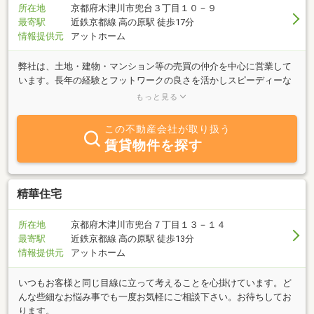
所在地
京都府木津川市兜台３丁目１０－９
最寄駅
近鉄京都線 高の原駅 徒歩17分
情報提供元
アットホーム
弊社は、土地・建物・マンション等の売買の仲介を中心に営業して
います。長年の経験とフットワークの良さを活かしスピーディーな
成約を目指します。また、不動産を軸とした相続・事業承継・不動
もっと見る
産有効活用のコンサルティングサービスを提供しています。「公認
不動産コンサルティングマスター 相続対策専門士」が窓口となり、
この不動産会社が取り扱う
各士業とのネットワークを活かしあらゆる課題、問題の解決に努め
賃貸物件を探す
ます。不動産・相続に関するご相談がございましたらお気軽にお問
合せください。
精華住宅
所在地
京都府木津川市兜台７丁目１３－１４
最寄駅
近鉄京都線 高の原駅 徒歩13分
情報提供元
アットホーム
いつもお客様と同じ目線に立って考えることを心掛けています。ど
んな些細なお悩み事でも一度お気軽にご相談下さい。お待ちしてお
ります。