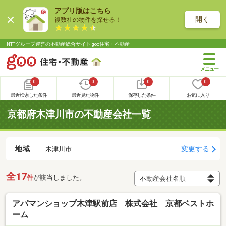
アプリ版はこちら
開く
複数社の物件を探せる！
NTTグループ運営の不動産総合サイト goo住宅・不動産
0
0
0
0
最近検索した条件
最近見た物件
保存した条件
お気に入り
京都府木津川市の不動産会社一覧
地域
変更する
木津川市
全17
件
が該当しました。
アパマンショップ木津駅前店 株式会社 京都ベストホ
ーム