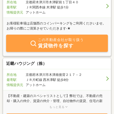
所在地
京都府木津川市木津駅前１丁目４０
最寄駅
ＪＲ関西本線 木津駅 徒歩1分
情報提供元
アットホーム
お客様駐車場は店舗西のコインパーキングをご利用くださいませ。
お帰りの際にご清算させていただきます-★
この不動産会社が取り扱う
賃貸物件を探す
近畿ハウジング（株）
所在地
京都府木津川市木津南後背２１７－２
最寄駅
ＪＲ片町線 西木津駅 徒歩8分
情報提供元
アットホーム
【不動産・建築のスペシャリストとして】弊社では、不動産の売
却・購入の仲介、賃貸の仲介・管理、自社物件の賃貸、住宅の新
築・リフォームのご依頼だけでなく、土地購入と新築設計施工、中
もっと見る
古住宅の購入とリフォーム、賃貸の管理とメンテナンスなど不動産