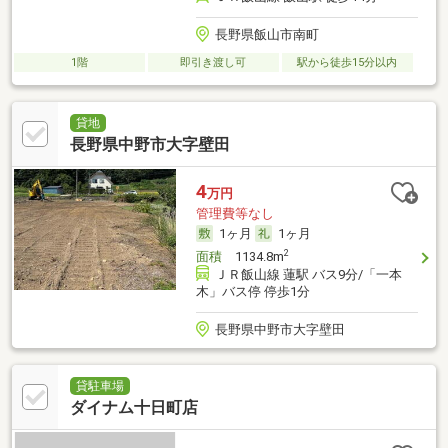
長野県飯山市南町
1階
即引き渡し可
駅から徒歩15分以内
貸地
長野県中野市大字壁田
4
万円
管理費等なし
1ヶ月
1ヶ月
2
面積
1134.8m
ＪＲ飯山線 蓮駅 バス9分/「一本
木」バス停 停歩1分
長野県中野市大字壁田
貸駐車場
ダイナム十日町店