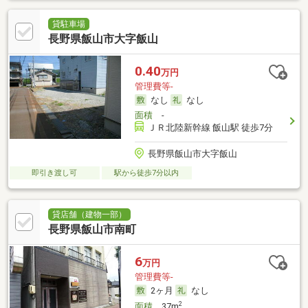
貸駐車場
長野県飯山市大字飯山
0.40
万円
管理費等-
なし
なし
面積
-
ＪＲ北陸新幹線 飯山駅 徒歩7分
長野県飯山市大字飯山
即引き渡し可
駅から徒歩7分以内
貸店舗（建物一部）
長野県飯山市南町
6
万円
管理費等-
2ヶ月
なし
2
面積
37m