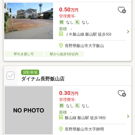
0.50
万円
管理費等-
なし
なし
面積
-
ＪＲ飯山線 飯山駅 徒歩5分
長野県飯山市大字飯山
即引き渡し可
駅から徒歩5分以内
貸駐車場
ダイナム長野飯山店
0.30
万円
管理費等-
なし
なし
面積
-
飯山線 飯山駅 徒歩18分
長野県飯山市大字静間