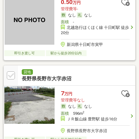
0.50
万円
管理費等-
なし
なし
面積
-
北越急行ほくほく線 十日町駅 徒歩
20分
新潟県十日町市寅甲
即引き渡し可
駅から徒歩20分以内
貸地
長野県長野市大字赤沼
7
万円
管理費等なし
なし
なし
2
面積
596m
ＪＲ飯山線 豊野駅 徒歩16分
長野県長野市大字赤沼