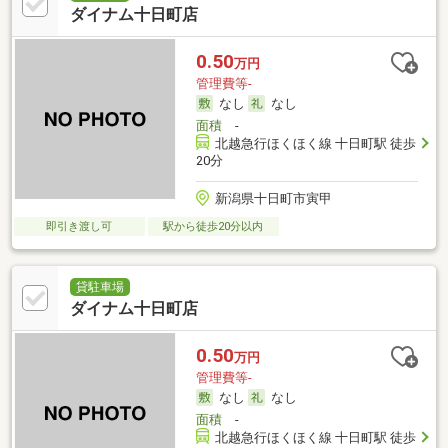
ダイナム十日町店
0.50
万円
管理費等-
なし
なし
面積
-
北越急行ほくほく線 十日町駅 徒歩
20分
新潟県十日町市寅甲
即引き渡し可
駅から徒歩20分以内
貸駐車場
ダイナム十日町店
0.50
万円
管理費等-
なし
なし
面積
-
北越急行ほくほく線 十日町駅 徒歩