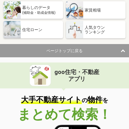
暮らしのデータ
家賃相場
(補助金・助成金情報)
人気タウン
住宅ローン
ランキング
ページトップに戻る
goo住宅・不動産
アプリ
大手不動産サイト
物件
の
を
まとめて検索！