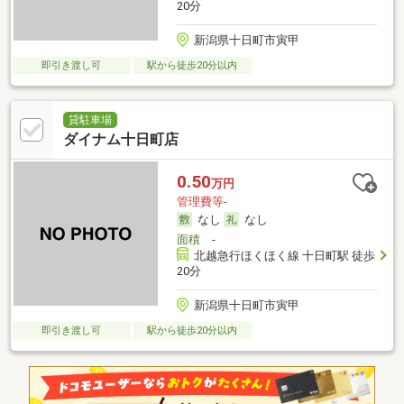
20分
新潟県十日町市寅甲
即引き渡し可
駅から徒歩20分以内
貸駐車場
ダイナム十日町店
0.50
万円
管理費等-
なし
なし
面積
-
北越急行ほくほく線 十日町駅 徒歩
20分
新潟県十日町市寅甲
即引き渡し可
駅から徒歩20分以内