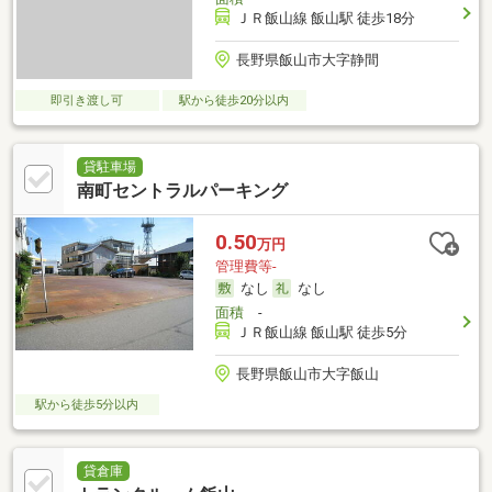
ＪＲ飯山線 飯山駅 徒歩18分
長野県飯山市大字静間
即引き渡し可
駅から徒歩20分以内
貸駐車場
南町セントラルパーキング
0.50
万円
管理費等-
なし
なし
面積
-
ＪＲ飯山線 飯山駅 徒歩5分
長野県飯山市大字飯山
駅から徒歩5分以内
貸倉庫