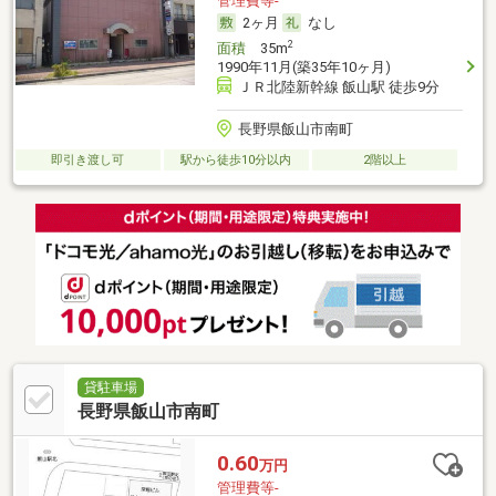
管理費等-
2ヶ月
なし
2
面積
35m
1990年11月(築35年10ヶ月)
ＪＲ北陸新幹線 飯山駅 徒歩9分
長野県飯山市南町
即引き渡し可
駅から徒歩10分以内
2階以上
貸駐車場
長野県飯山市南町
0.60
万円
管理費等-