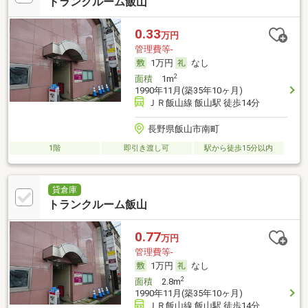
トランクルーム飯山
0.33
万円
管理費等-
1万円
なし
2
面積
1m
1990年11月(築35年10ヶ月)
ＪＲ飯山線 飯山駅 徒歩14分
長野県飯山市南町
1階
即引き渡し可
駅から徒歩15分以内
貸倉庫
トランクルーム飯山
0.77
万円
管理費等-
1万円
なし
2
面積
2.8m
1990年11月(築35年10ヶ月)
ＪＲ飯山線 飯山駅 徒歩14分