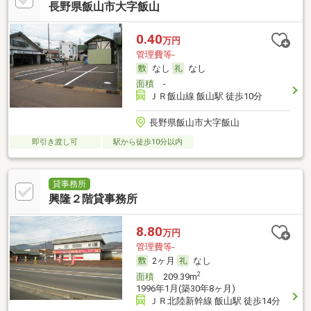
長野県飯山市大字飯山
0.40
万円
管理費等-
なし
なし
面積
-
ＪＲ飯山線 飯山駅 徒歩10分
長野県飯山市大字飯山
即引き渡し可
駅から徒歩10分以内
貸事務所
興隆２階貸事務所
8.80
万円
管理費等-
2ヶ月
なし
2
面積
209.39m
1996年1月(築30年8ヶ月)
ＪＲ北陸新幹線 飯山駅 徒歩14分