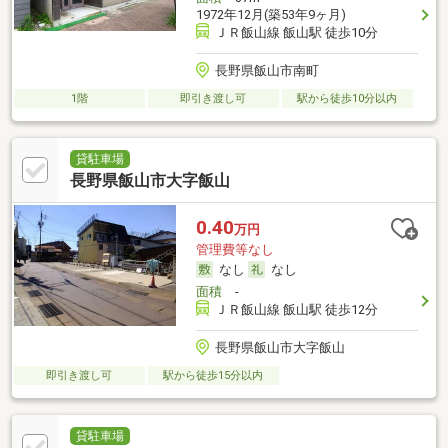
1972年12月(築53年9ヶ月)
ＪＲ飯山線 飯山駅 徒歩10分
長野県飯山市南町
1階
即引き渡し可
駅から徒歩10分以内
貸駐車場
長野県飯山市大字飯山
0.40
万円
管理費等なし
なし
なし
面積
-
ＪＲ飯山線 飯山駅 徒歩12分
長野県飯山市大字飯山
即引き渡し可
駅から徒歩15分以内
貸駐車場