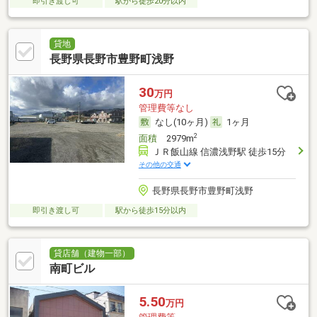
即引き渡し可
駅から徒歩20分以内
貸地
長野県長野市豊野町浅野
30
万円
管理費等なし
なし(10ヶ月)
1ヶ月
2
面積
2979m
ＪＲ飯山線 信濃浅野駅 徒歩15分
その他の交通
長野県長野市豊野町浅野
即引き渡し可
駅から徒歩15分以内
貸店舗（建物一部）
南町ビル
5.50
万円