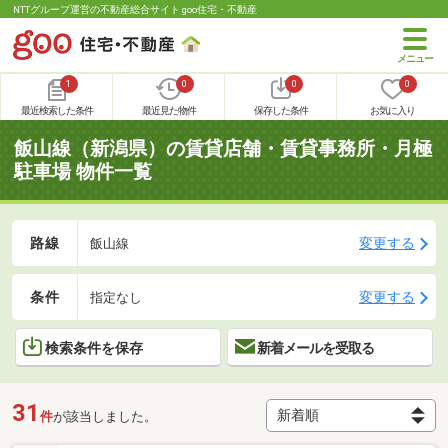
NTTグループ運営の不動産総合サイト goo住宅・不動産
1
0
0
0
最近検索した条件
最近見た物件
保存した条件
お気に入り
飯山線（新潟県）の賃貸店舗・賃貸事務所・月極
駐車場 物件一覧
路線
変更する
飯山線
条件
変更する
指定なし
検索条件を保存
新着メールを受取る
31
件
が該当しました。