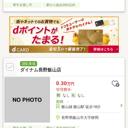
即引き渡し可
駅から徒歩20分以内
貸駐車場
ダイナム長野飯山店
0.30
万円
管理費等-
なし
なし
面積
-
飯山線 飯山駅 徒歩18分
長野県飯山市大字静間