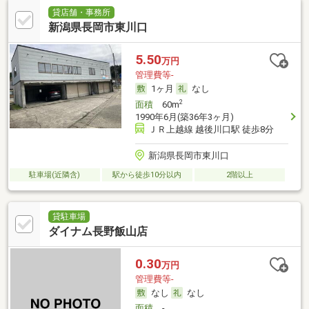
貸店舗・事務所
新潟県長岡市東川口
5.50
万円
管理費等-
1ヶ月
なし
2
面積
60m
1990年6月(築36年3ヶ月)
ＪＲ上越線 越後川口駅 徒歩8分
新潟県長岡市東川口
駐車場(近隣含)
駅から徒歩10分以内
2階以上
貸駐車場
ダイナム長野飯山店
0.30
万円
管理費等-
なし
なし
面積
-