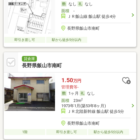
なし
なし
面積
-
ＪＲ飯山線 飯山駅 徒歩4分
長野県飯山市南町
即引き渡し可
駅から徒歩5分以内
貸倉庫
長野県飯山市南町
1.50
万円
管理費等-
1ヶ月
なし
2
面積
23m
1973年1月(築53年8ヶ月)
ＪＲ北陸新幹線 飯山駅 徒歩5分
長野県飯山市南町
1階
即引き渡し可
駅から徒歩5分以内