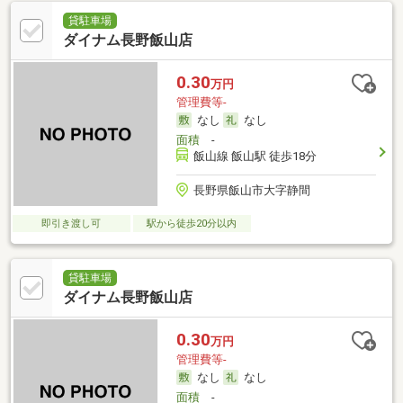
貸駐車場
ダイナム長野飯山店
0.30
万円
管理費等-
なし
なし
面積
-
飯山線 飯山駅 徒歩18分
長野県飯山市大字静間
即引き渡し可
駅から徒歩20分以内
貸駐車場
ダイナム長野飯山店
0.30
万円
管理費等-
なし
なし
面積
-