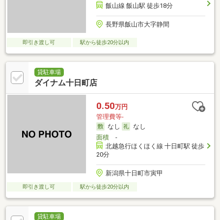
飯山線 飯山駅 徒歩18分
長野県飯山市大字静間
即引き渡し可
駅から徒歩20分以内
貸駐車場
ダイナム十日町店
0.50
万円
管理費等-
なし
なし
面積
-
北越急行ほくほく線 十日町駅 徒歩
20分
新潟県十日町市寅甲
即引き渡し可
駅から徒歩20分以内
貸駐車場