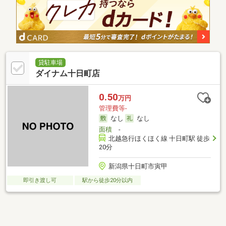
貸駐車場
ダイナム十日町店
0.50
万円
管理費等-
なし
なし
面積
-
北越急行ほくほく線 十日町駅 徒歩
20分
新潟県十日町市寅甲
即引き渡し可
駅から徒歩20分以内