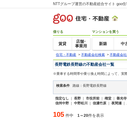
NTTグループ運営の不動産総合サイト goo
借りる
マンションを買う
店舗･
賃貸
新築
中
事業用
住宅・不動産
>
不動産会社検索
>
不動産会社
長野電鉄長野線の不動産会社一覧
※乗車する時間帯や乗り換え時間によって、実
検索条件
路線：長野電鉄長野線
指定なし
｜
長野
｜
市役所前
｜
権堂
｜
善光寺
信州中野
｜
中野松川
｜
信濃竹原
｜
夜間瀬
｜
105
件中
1～20
件を表示