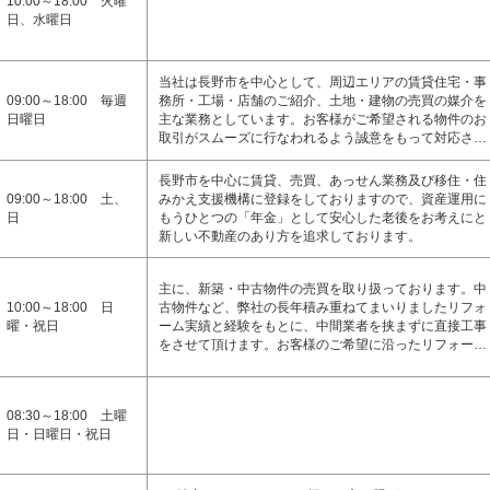
10:00～18:00 火曜
日、水曜日
当社は長野市を中心として、周辺エリアの賃貸住宅・事
09:00～18:00 毎週
務所・工場・店舗のご紹介、土地・建物の売買の媒介を
日曜日
主な業務としています。お客様がご希望される物件のお
取引がスムーズに行なわれるよう誠意をもって対応さ…
長野市を中心に賃貸、売買、あっせん業務及び移住・住
09:00～18:00 土、
みかえ支援機構に登録をしておりますので、資産運用に
日
もうひとつの「年金」として安心した老後をお考えにと
新しい不動産のあり方を追求しております。
主に、新築・中古物件の売買を取り扱っております。中
10:00～18:00 日
古物件など、弊社の長年積み重ねてまいりましたリフォ
曜・祝日
ーム実績と経験をもとに、中間業者を挟まずに直接工事
をさせて頂けます。お客様のご希望に沿ったリフォー…
08:30～18:00 土曜
日・日曜日・祝日