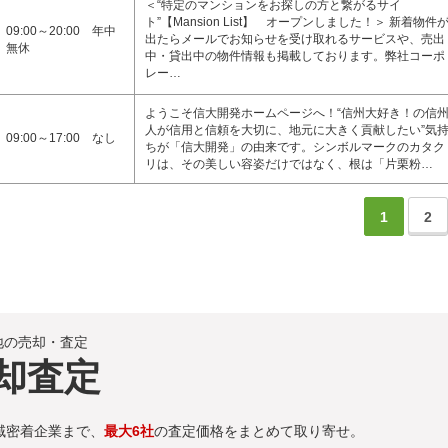
＜“特定のマンションをお探しの方と繋がるサイ
ト”【Mansion List】 オープンしました！＞ 新着物件
09:00～20:00 年中
出たらメールでお知らせを受け取れるサービスや、売出
無休
中・貸出中の物件情報も掲載しております。弊社コーポ
レー…
ようこそ信大開発ホームページへ！“信州大好き！の信
人が信用と信頼を大切に、地元に大きく貢献したい”気
09:00～17:00 なし
ちが「信大開発」の由来です。シンボルマークのカタク
リは、その美しい容姿だけではなく、根は「片栗粉…
1
2
地の売却・査定
却査定
域密着企業まで、
最大6社
の査定価格をまとめて取り寄せ。