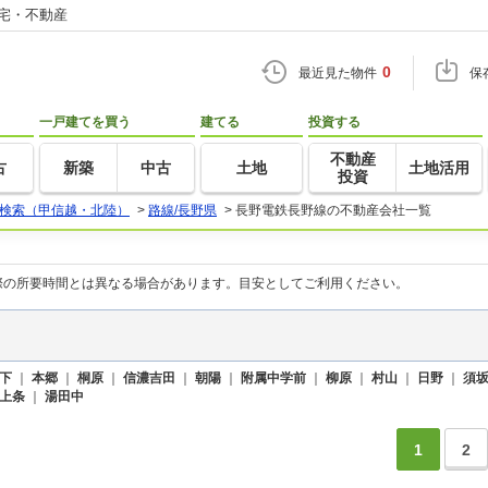
住宅・不動産
0
最近見た物件
保
一戸建てを買う
建てる
投資する
不動産
古
新築
中古
土地
土地活用
投資
検索（甲信越・北陸）
>
路線/長野県
>
長野電鉄長野線の不動産会社一覧
際の所要時間とは異なる場合があります。目安としてご利用ください。
下
｜
本郷
｜
桐原
｜
信濃吉田
｜
朝陽
｜
附属中学前
｜
柳原
｜
村山
｜
日野
｜
須
上条
｜
湯田中
1
2