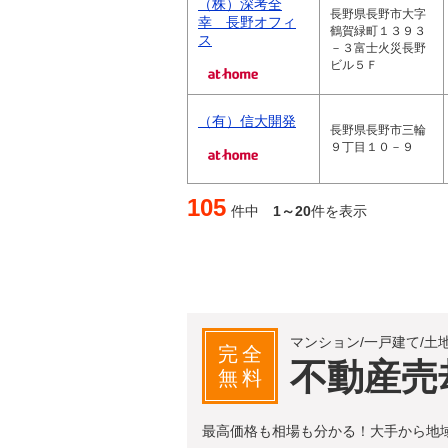
（株）深考全
長野県長野市大字
幸 長野オフィ
鶴賀緑町１３９３
ス
－３富士火災長野
ビル５Ｆ
（有）信大開発
長野県長野市三輪
９丁目１０－９
105
件中
1～20
件を表示
マンション/一戸建て/土
完全
不動産売
無料
最高価格も相場も分かる！大手から地