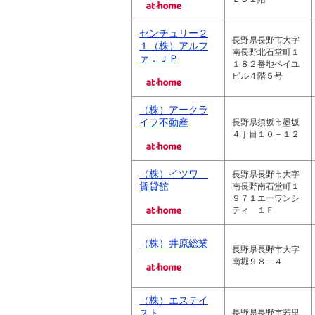
センチュリー２
長野県長野市大字
１（株）アルフ
南長野北石堂町１
ァ．ＪＰ
１８２番地ベイユ
ビル４階５号
（株）アークラ
イフ不動産
長野県須坂市墨坂
４丁目１０－１２
（株）イツワ
長野県長野市大字
賃貸館
南長野南石堂町１
９７１エーワンシ
ティ １Ｆ
（株）井原総業
長野県長野市大字
南堀９８－４
（株）エステイ
スト
長野県長野市若里