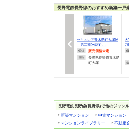
長野電鉄長野線のおすすめ新築一戸
セキュレア青木島町大塚IV
大
第二期(分譲住…
万
販売価格未定
価格
価
長野県長野市青木島
住所
町大塚
住
長野電鉄長野線(長野県)で他のジャン
新築マンション
中古マンション
マンションライブラリー
不動産