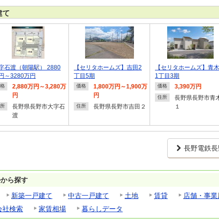
建て
字石渡（朝陽駅） 2880
【セリタホームズ】吉田2
【セリタホームズ】青
円～3280万円
丁目5期
1丁目3期
2,880万円～3,280万
1,800万円～1,900万
3,390万円
格
価格
価格
円
円
長野県長野市青
住所
長野県長野市大字石
長野県長野市吉田２
１
所
住所
渡
長野電鉄長
ルから探す
新築一戸建て
中古一戸建て
土地
賃貸
店舗・事業
会社検索
家賃相場
暮らしデータ