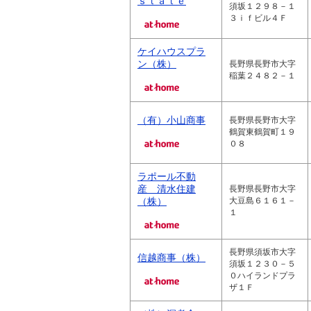
ｓｔａｔｅ
須坂１２９８－１
３ｉｆビル４Ｆ
ケイハウスプラ
ン（株）
長野県長野市大字
稲葉２４８２－１
（有）小山商事
長野県長野市大字
鶴賀東鶴賀町１９
０８
ラポール不動
産 清水住建
長野県長野市大字
（株）
大豆島６１６１－
１
長野県須坂市大字
信越商事（株）
須坂１２３０－５
０ハイランドプラ
ザ１Ｆ