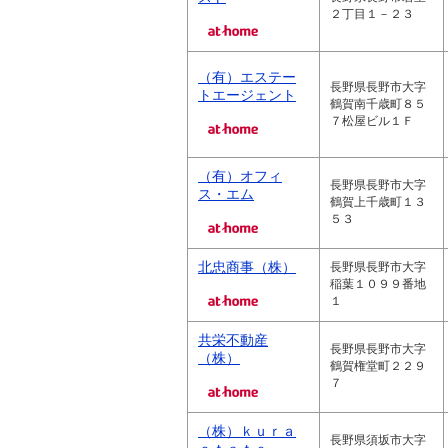
２丁目１－２３
（有）エステー
長野県長野市大字
トエージェント
鶴賀南千歳町８５
７松屋ビル１Ｆ
（有）オフィ
長野県長野市大字
ス・エム
鶴賀上千歳町１３
５３
北忠商事（株）
長野県長野市大字
稲葉１０９９番地
１
共栄不動産
長野県長野市大字
（株）
鶴賀権堂町２２９
７
（株）ｋｕｒａ
長野県須坂市大字