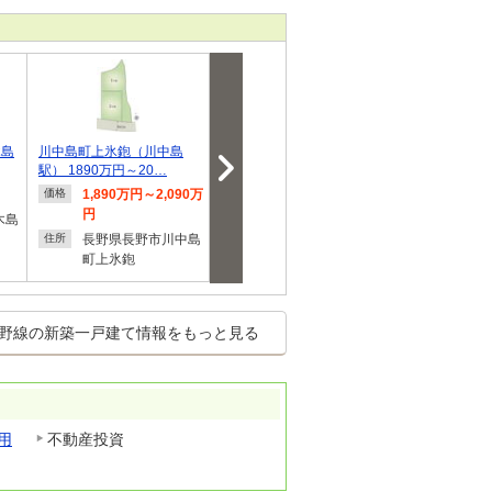
木島
川中島町上氷鉋（川中島
セキュレア三輪1丁目 (分
吉田２（桐原駅）
駅） 1890万円～20…
譲住宅)【ダイワ…
円
1,890万円～2,090万
4,290万円～4,330万
1,597
価格
価格
価格
円
円
木島
長野県
住所
長野県長野市川中島
長野県長野市三輪１
住所
住所
町上氷鉋
野線の新築一戸建て情報をもっと見る
用
不動産投資