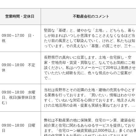
営業時間・定休日
不動産会社のコメント
堅固な「基礎」と、健やかな「土地」。どちらも、暮ら
09:00～17:00 日・
しが始まればいつしか意識することさえなくなるほど当
祝
たり前の風景として馴染んでいく。けれど、私たちは知
っています。その見えない「基盤」の質こそが、三十…
長野県庁の真向いに位置します。土地・住宅探し・空
家・空地売却・賃貸・買取など、なんでもお気軽にご相
09:00～18:00 不定
談ください。私はハウスメーカーにて20年以上勤務させ
休
ていただいた経験を元に、色々な視点からのご提案が
で…
当社は長野市とその近隣の土地・建物の売買を中心とす
09:00～18:00 水曜
る業務を行っております。「買いたい」情報はわかりや
日、祝日(振替休日含
すく、ていねいな対応を心掛けております。地主さん向
む）
けの土地活用の企画・提案も実績を重ねております。…
弊社は不動産業の他に保険業、住宅ローン業、建築会社
09:00～18:00 日曜
紹介業と住宅に関わるあらゆるサービスを提供しており
日
ます。「住宅ローン融資実績は2,000件以上」多くのお
様の住宅購入をお手伝いさせていただいております。…