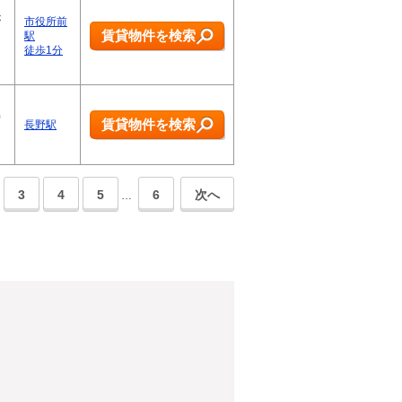
が
市役所前
賃貸物件を検索
駅
徒歩1分
州
持
賃貸物件を検索
長野駅
3
4
5
6
次へ
…