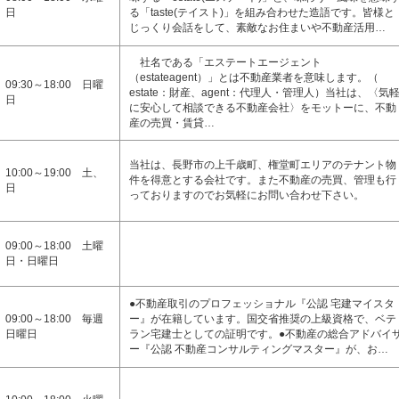
日
る「taste(テイスト)」を組み合わせた造語です。皆様と
じっくり会話をして、素敵なお住まいや不動産活用…
社名である「エステートエージェント
（estateagent）」とは不動産業者を意味します。（
09:30～18:00 日曜
estate：財産、agent：代理人・管理人）当社は、〈気
日
に安心して相談できる不動産会社〉をモットーに、不動
産の売買・賃貸…
当社は、長野市の上千歳町、権堂町エリアのテナント物
10:00～19:00 土、
件を得意とする会社です。また不動産の売買、管理も行
日
っておりますのでお気軽にお問い合わせ下さい。
09:00～18:00 土曜
日・日曜日
●不動産取引のプロフェッショナル『公認 宅建マイスタ
09:00～18:00 毎週
ー』が在籍しています。国交省推奨の上級資格で、ベテ
日曜日
ラン宅建士としての証明です。●不動産の総合アドバイ
ー『公認 不動産コンサルティングマスター』が、お…