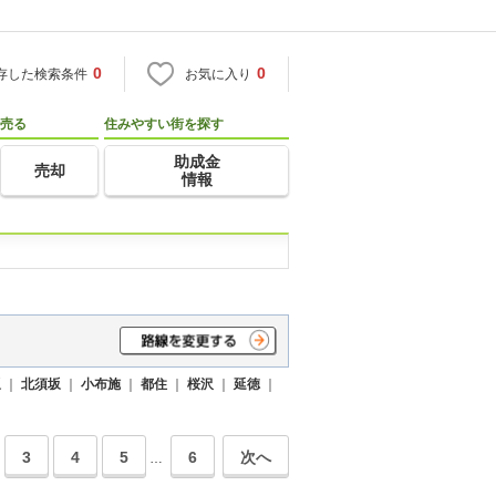
0
0
存した検索条件
お気に入り
売る
住みやすい街を探す
助成金
売却
情報
坂
｜
北須坂
｜
小布施
｜
都住
｜
桜沢
｜
延徳
｜
3
4
5
6
次へ
…