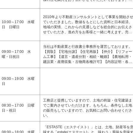
2010年より不動産コンサルタントとして事業を開始さ
10:00～17:00 水曜
ていただきました。数値をもとにした資料と日本経済、
日 日曜日
地域の実情、これからの見通しなどを総合的にお伝えさ
せていただき、進め方をお客様と一緒に考えます。売…
当社は不動産業と行政書士事務所を運営しております。
09:00～17:00 水
【買取】【宅地分譲】【住宅再販】【仲介】【リフォー
曜・日祝日
ム工事】【遺言・遺産分割・相続・離婚】【農地転用・
建設業・産廃収集・古物商各種許可】【内容証明・各…
09:00～19:00 水曜
日
工務店と提携していますので、土地の斡旋・住宅建築ま
08:30～17:00 日曜
でご案内させていただけます。もちろん、条件なし土地
日・祝日
の販売もしていますので、お気軽にお問い合わせくださ
い。
「ESTASTE（エステイスト）」とは、土地、財産等を
08:00～18:00 水曜
味する「estate(エステート)」と、味わう・風味を意味